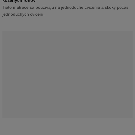
kožených rohov​
v
Tieto matrace sa používajú na jednoduché cvičenia a skoky počas
ý
jednoduchých cvičení.
r
o
b
c
u
:
3
-
1
0
0
2
2