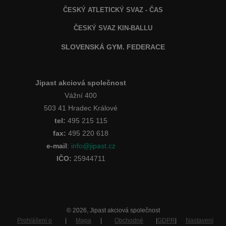
ČESKÝ ATLETICKÝ SVAZ - ČAS
ČESKÝ SVAZ KIN-BALLU
SLOVENSKÁ GYM. FEDERACE
Jipast akciová společnost
Vážní 400
503 41 Hradec Králové
tel:
495 215 115
fax:
495 220 618
e-mail
:
info@jipast.cz
IČO:
25944711
© 2026, Jipast akciová společnost
Prohlášení o
|
Mapa
|
Obchodné
|
GDPR
|
Nastavení