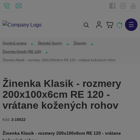
☰
V
y
h
Úvodná strana
Školské športy
Žínenky
ľ
Žinenka Klasik (RE 120)
a
Žinenka Klasik - rozmery 200x100x6cm RE 120 - vrátane kožených rohov
d
á
Žinenka Klasik - rozmery
v
200x100x6cm RE 120 -
a
n
vrátane kožených rohov
i
e
Kód:
3-10022
K
ó
Žinenka Klasik - rozmery 200x100x6cm RE 120 - vrátane
d