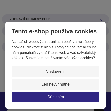
o
ZOBRAZIŤ DETAILNÝ POPIS
Tento e-shop používa cookies
ZOBRAZIŤ HODNOTENIE
Na našich webových stránkach používame súbory
cookies. Niektoré z nich sú nevyhnutné, zatiaľ čo iné
ZOBRAZIŤ SÚVISIACE PRODUKTY
nám pomáhajú vylepšiť tento web a váš užívateľský
zážitok. Súhlasíte s používaním všetkých cookies?
Nastavenie
Len nevyhnutné
Súhlasím
Nech vám nič neunikne