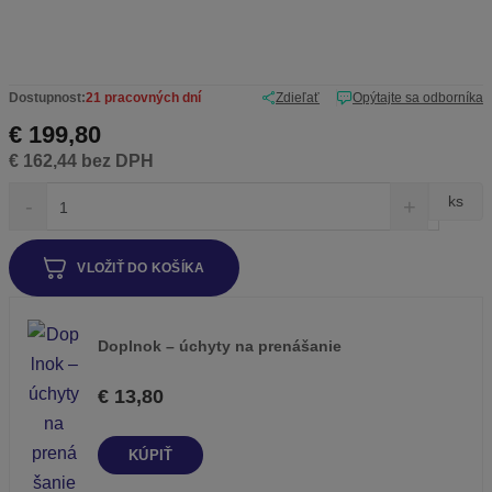
Dostupnost:
21 pracovných dní
Zdieľať
Opýtajte sa odborníka
€ 199,80
€ 162,44 bez DPH
S
N
Z
ks
n
a
m
í
v
e
ž
ý
VLOŽIŤ DO KOŠÍKA
n
i
š
i
t
i
ť
m
ť
n
m
p
Doplnok – úchyty na prenášanie
o
n
o
ž
o
€ 13,80
č
s
ž
e
t
s
t
v
t
KÚPIŤ
o
v