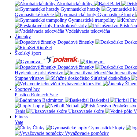
Akrobatické dráhy
Balet
Gymnastické hrazdy
Gymnastické kužele
Gymnastické lopty
Gymnastické trampolíny
Preskokové stoly
Prísluše
Vzdelávacia telocvičňa
Žínenky
Dopadové žinenky
Dosko
RinoSet
Školský šport
Dopadové žinenky
Dosko
Hygienické príslušenstvo
Interaktívn
Stupne víťazov
Súťažné doskočisko
Vybavenie telocviční
Žínen
Športové hry
Plastico Rototech
Yate
Badminton
Basketbal
Flo
Lopty
Netball
Príslušenstv
Tenis
Ukazovatele skóre
V
Fitness
Yate
Činky
Gymnastické lopty
Vyvažovacie pomôcky