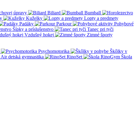
chovej úpravy
Biliard
Bumball
y
Kuželky
Lopty a predmety
Padáky
Parkour
Pohybové
Šípky a príslušenstvo
Tanec pri tyči
Vzdušný hokej
Zimné športy
Psychomotorika
Škôlky v
Air detská gymnastika
RinoSet
Škola