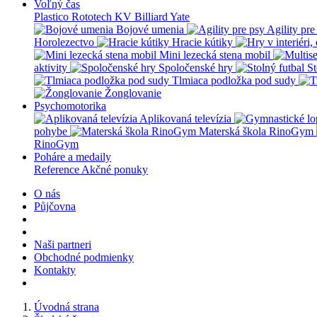
Voľný čas
Plastico Rototech
KV Billiard
Yate
Bojové umenia
Agility pre
Horolezectvo
Hracie kútiky
Mini lezecká stena mobil
aktivity
Spoločenské hry
St
Tlmiaca podložka pod sudy
Žonglovanie
Psychomotorika
Aplikovaná televízia
pohybe
Materská škola RinoGym
RinoGym
Poháre a medaily
Reference
Akčné ponuky
O nás
Půjčovna
Naši partneri
Obchodné podmienky
Kontakty
Úvodná strana