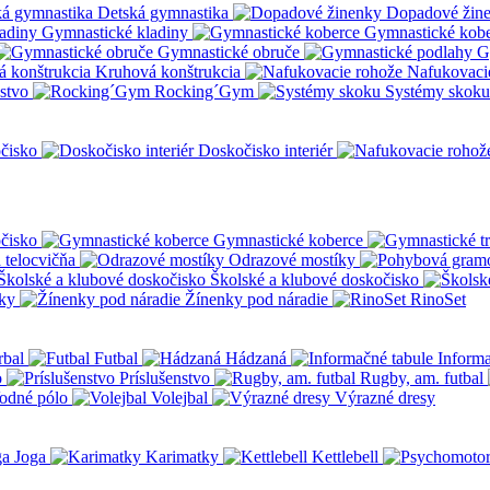
Detská gymnastika
Dopadové žin
Gymnastické kladiny
Gymnastické kob
Gymnastické obruče
G
Kruhová konštrukcia
Nafukovaci
nstvo
Rocking´Gym
Systémy skoku
čisko
Doskočisko interiér
čisko
Gymnastické koberce
a telocvičňa
Odrazové mostíky
Školské a klubové doskočisko
ky
Žínenky pod náradie
RinoSet
rbal
Futbal
Hádzaná
Informa
o
Príslušenstvo
Rugby, am. futbal
odné pólo
Volejbal
Výrazné dresy
Joga
Karimatky
Kettlebell