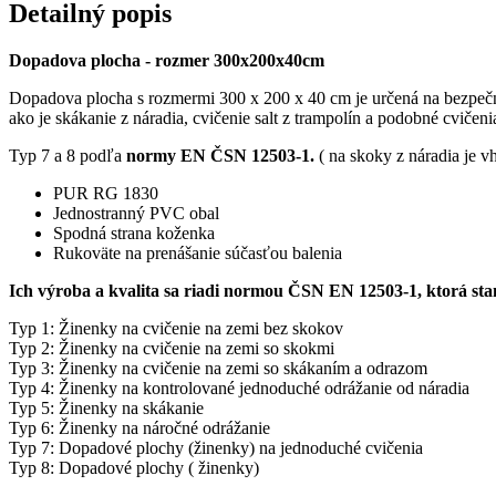
Detailný popis
Dopadova plocha - rozmer 300x200x40cm
Dopadova plocha s rozmermi 300 x 200 x 40 cm je určená na bezpečné p
ako je skákanie z náradia, cvičenie salt z trampolín a podobné cviče
Typ 7 a 8 podľa
normy EN ČSN 12503-1.
( na skoky z náradia je 
PUR RG 1830
Jednostranný PVC obal
Spodná strana koženka
Rukoväte na prenášanie súčasťou balenia
Ich výroba a kvalita sa riadi normou ČSN EN 12503-1, ktorá sta
Typ 1: Žinenky na cvičenie na zemi bez skokov
Typ 2: Žinenky na cvičenie na zemi so skokmi
Typ 3: Žinenky na cvičenie na zemi so skákaním a odrazom
Typ 4: Žinenky na kontrolované jednoduché odrážanie od náradia
Typ 5: Žinenky na skákanie
Typ 6: Žinenky na náročné odrážanie
Typ 7: Dopadové plochy (žinenky) na jednoduché cvičenia
Typ 8: Dopadové plochy ( žinenky)