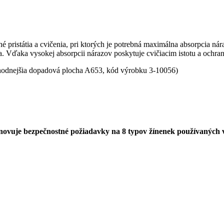
ristátia a cvičenia, pri ktorých je potrebná maximálna absorpcia nára
nia. Vďaka vysokej absorpcii nárazov poskytuje cvičiacim istotu a ochr
vhodnejšia dopadová plocha A653, kód výrobku 3-10056)
novuje bezpečnostné požiadavky na 8 typov žínenek používaných v 