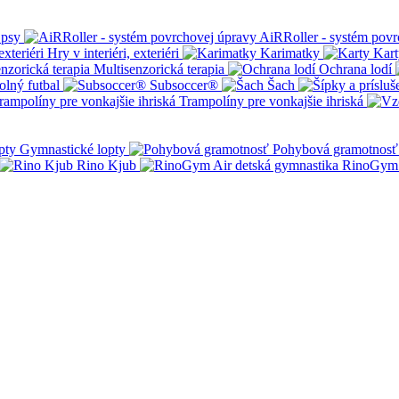
 psy
AiRRoller - systém povr
Hry v interiéri, exteriéri
Karimatky
Kart
Multisenzorická terapia
Ochrana lodí
olný futbal
Subsoccer®
Šach
Trampolíny pre vonkajšie ihriská
Gymnastické lopty
Pohybová gramotnosť
Rino Kjub
RinoGym 