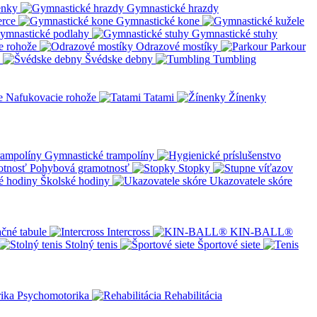
enky
Gymnastické hrazdy
erce
Gymnastické kone
ymnastické podlahy
Gymnastické stuhy
e rohože
Odrazové mostíky
Parkour
Švédske debny
Tumbling
Nafukovacie rohože
Tatami
Žínenky
Gymnastické trampolíny
Pohybová gramotnosť
Stopky
Školské hodiny
Ukazovatele skóre
čné tabule
Intercross
KIN-BALL®
Stolný tenis
Športové siete
Psychomotorika
Rehabilitácia