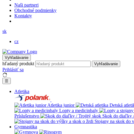
Naši partneri
Obchodné podmienky
Kontakty
sk
cz
Vyhľadávanie
hľadaný produkt
Vyhľadávanie
Prihlásiť sa
☰
Atletika
Atletika junior
Detská atleti
Lopty a medicinbaly
Príslušenstvo
Skok do diaľky /
Stojany na skok do v
Gymnastika