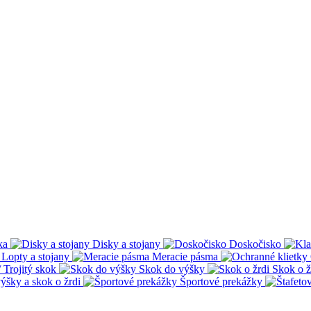
ka
Disky a stojany
Doskočisko
Lopty a stojany
Meracie pásma
 Trojitý skok
Skok do výšky
Skok o ž
ýšky a skok o žrdi
Športové prekážky