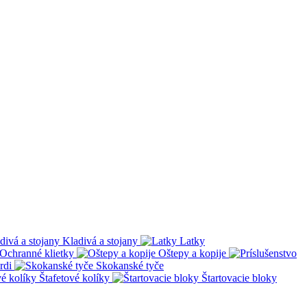
Kladivá a stojany
Latky
Ochranné klietky
Oštepy a kopije
rdi
Skokanské tyče
Štafetové kolíky
Štartovacie bloky