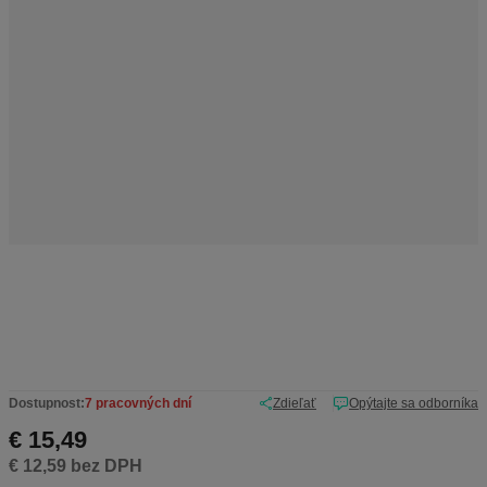
b
c
u
:
6
-
1
0
6
4
7
Dostupnost:
7 pracovných dní
Zdieľať
Opýtajte sa odborníka
€ 15,49
€ 12,59 bez DPH