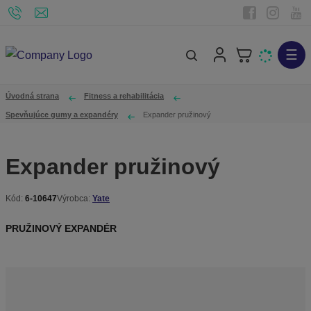
☰
V
y
h
Úvodná strana
Fitness a rehabilitácia
ľ
Spevňujúce gumy a expandéry
Expander pružinový
a
d
Expander pružinový
á
v
Kód:
6-10647
Výrobca:
Yate
a
K
n
ó
PRUŽINOVÝ EXPANDÉR
d
i
v
e
ý
r
o