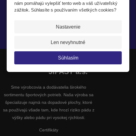
nám pomáhajú vylepšiť tento web a váš užívateľský
Nech vám nič neunikne
zážitok. Súhlasíte s používaním všetkých cookies?
Nastavenie
Súhlasím so
spracovaním osobných údajov
.
Len nevyhnutné
Súhlasím
JIPAST a.s.
Sme výrobcovia a dodávatelia širokého
sortimentu športových potrieb. Naša výroba sa
špecializuje najmä na dopadové plochy, ktoré
sa používajú všade tam, kde hrozí riziko pádu z
výšky alebo pádu pri vysokej rýchlosti.
Certifikáty