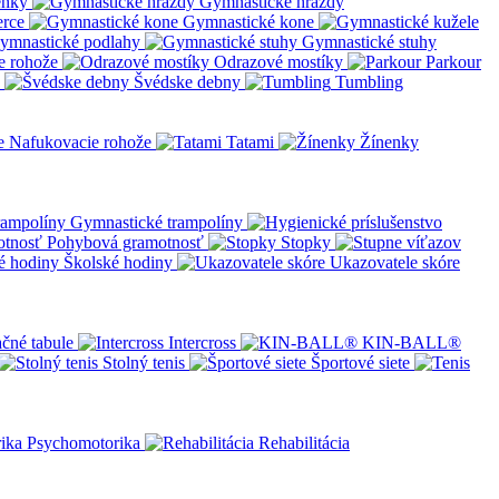
enky
Gymnastické hrazdy
erce
Gymnastické kone
ymnastické podlahy
Gymnastické stuhy
e rohože
Odrazové mostíky
Parkour
Švédske debny
Tumbling
Nafukovacie rohože
Tatami
Žínenky
Gymnastické trampolíny
Pohybová gramotnosť
Stopky
Školské hodiny
Ukazovatele skóre
čné tabule
Intercross
KIN-BALL®
Stolný tenis
Športové siete
Psychomotorika
Rehabilitácia