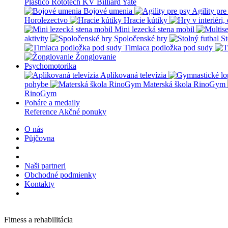
Plastico Rototech
KV Billiard
Yate
Bojové umenia
Agility pre
Horolezectvo
Hracie kútiky
Mini lezecká stena mobil
aktivity
Spoločenské hry
St
Tlmiaca podložka pod sudy
Žonglovanie
Psychomotorika
Aplikovaná televízia
pohybe
Materská škola RinoGym
RinoGym
Poháre a medaily
Reference
Akčné ponuky
O nás
Půjčovna
Naši partneri
Obchodné podmienky
Kontakty
Fitness a rehabilitácia