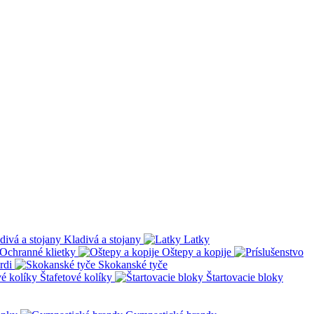
Kladivá a stojany
Latky
Ochranné klietky
Oštepy a kopije
rdi
Skokanské tyče
Štafetové kolíky
Štartovacie bloky