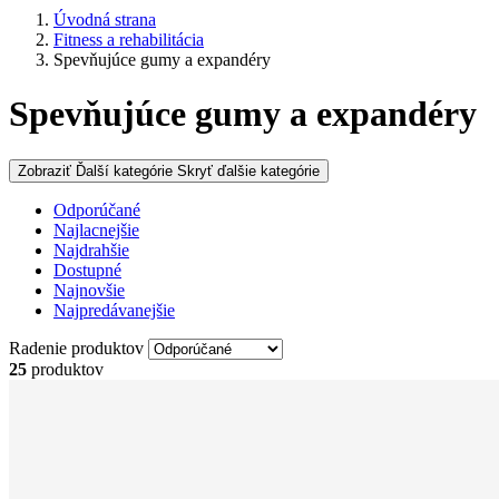
Úvodná strana
Fitness a rehabilitácia
Spevňujúce gumy a expandéry
Spevňujúce gumy a expandéry
Zobraziť Ďalší kategórie
Skryť ďalšie kategórie
Odporúčané
Najlacnejšie
Najdrahšie
Dostupné
Najnovšie
Najpredávanejšie
Radenie produktov
25
produktov