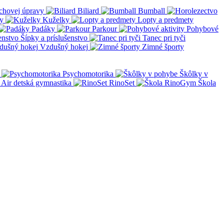
chovej úpravy
Biliard
Bumball
y
Kuželky
Lopty a predmety
Padáky
Parkour
Pohybové
Šípky a príslušenstvo
Tanec pri tyči
Vzdušný hokej
Zimné športy
Psychomotorika
Škôlky v
Air detská gymnastika
RinoSet
Škola