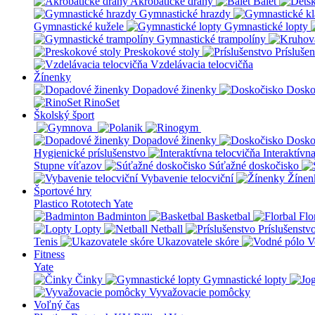
Akrobatické dráhy
Balet
Gymnastické hrazdy
Gymnastické kužele
Gymnastické lopty
Gymnastické trampolíny
Preskokové stoly
Prísluše
Vzdelávacia telocvičňa
Žínenky
Dopadové žinenky
Dosko
RinoSet
Školský šport
Dopadové žinenky
Dosko
Hygienické príslušenstvo
Interaktívn
Stupne víťazov
Súťažné doskočisko
Vybavenie telocviční
Žínen
Športové hry
Plastico Rototech
Yate
Badminton
Basketbal
Flo
Lopty
Netball
Príslušenstv
Tenis
Ukazovatele skóre
V
Fitness
Yate
Činky
Gymnastické lopty
Vyvažovacie pomôcky
Voľný čas