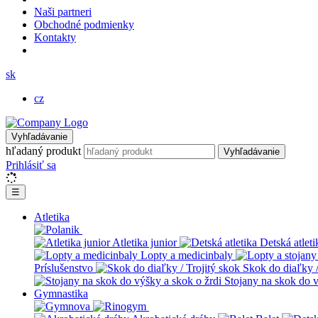
Naši partneri
Obchodné podmienky
Kontakty
sk
cz
Vyhľadávanie
hľadaný produkt
Vyhľadávanie
Prihlásiť sa
☰
Atletika
Atletika junior
Detská atleti
Lopty a medicinbaly
Príslušenstvo
Skok do diaľky /
Stojany na skok do v
Gymnastika