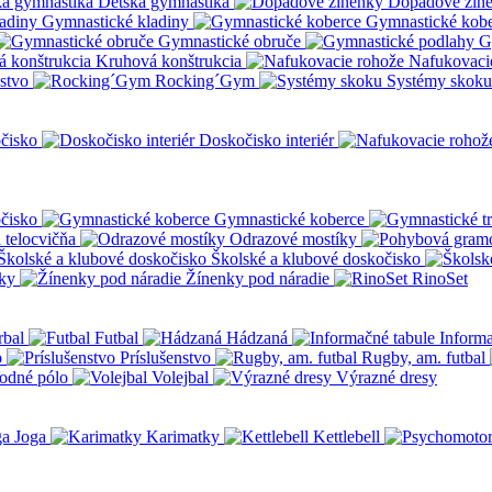
Detská gymnastika
Dopadové žin
Gymnastické kladiny
Gymnastické kob
Gymnastické obruče
G
Kruhová konštrukcia
Nafukovaci
nstvo
Rocking´Gym
Systémy skoku
čisko
Doskočisko interiér
čisko
Gymnastické koberce
a telocvičňa
Odrazové mostíky
Školské a klubové doskočisko
ky
Žínenky pod náradie
RinoSet
rbal
Futbal
Hádzaná
Informa
o
Príslušenstvo
Rugby, am. futbal
odné pólo
Volejbal
Výrazné dresy
Joga
Karimatky
Kettlebell