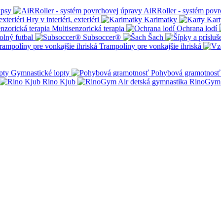
 psy
AiRRoller - systém povr
Hry v interiéri, exteriéri
Karimatky
Kart
Multisenzorická terapia
Ochrana lodí
olný futbal
Subsoccer®
Šach
Trampolíny pre vonkajšie ihriská
Gymnastické lopty
Pohybová gramotnosť
Rino Kjub
RinoGym 