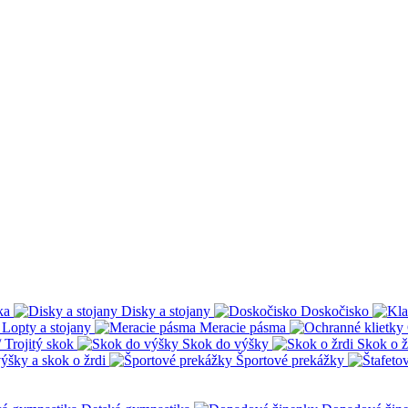
ka
Disky a stojany
Doskočisko
Lopty a stojany
Meracie pásma
 Trojitý skok
Skok do výšky
Skok o ž
ýšky a skok o žrdi
Športové prekážky