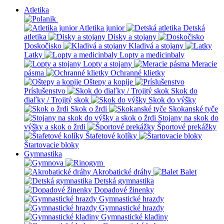
Atletika
Atletika junior
Detská
atletika
Disky a stojany
Doskočisko
Kladivá a stojany
Latky
Lopty a medicinbaly
Lopty a stojany
Meracie
pásma
Ochranné klietky
Oštepy a kopije
Príslušenstvo
Skok do
diaľky / Trojitý skok
Skok do výšky
Skok o žrdi
Skokanské tyče
Stojany na skok do
výšky a skok o žrdi
Športové prekážky
Štafetové kolíky
Štartovacie bloky
Gymnastika
Akrobatické dráhy
Balet
Detská gymnastika
Dopadové žinenky
Gymnastické hrazdy
Gymnastické hrazdy
Gymnastické kladiny