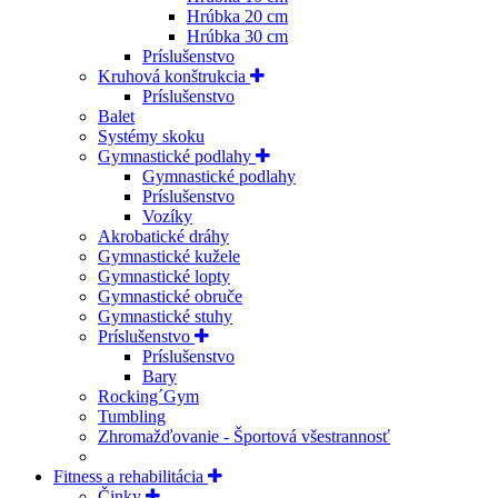
Hrúbka 20 cm
Hrúbka 30 cm
Príslušenstvo
Kruhová konštrukcia
Príslušenstvo
Balet
Systémy skoku
Gymnastické podlahy
Gymnastické podlahy
Príslušenstvo
Vozíky
Akrobatické dráhy
Gymnastické kužele
Gymnastické lopty
Gymnastické obruče
Gymnastické stuhy
Príslušenstvo
Príslušenstvo
Bary
Rocking´Gym
Tumbling
Zhromažďovanie - Športová všestrannosť
Fitness a rehabilitácia
Činky