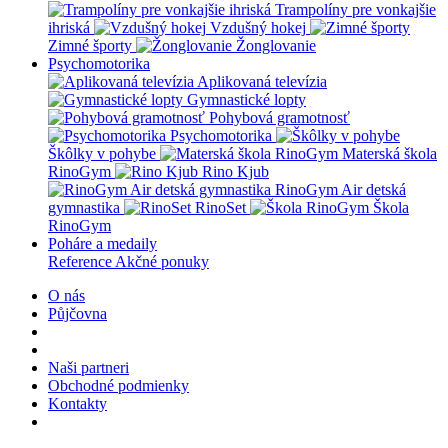
Trampolíny pre vonkajšie
ihriská
Vzdušný hokej
Zimné športy
Žonglovanie
Psychomotorika
Aplikovaná televízia
Gymnastické lopty
Pohybová gramotnosť
Psychomotorika
Škôlky v pohybe
Materská škola
RinoGym
Rino Kjub
RinoGym Air detská
gymnastika
RinoSet
Škola
RinoGym
Poháre a medaily
Reference
Akčné ponuky
O nás
Půjčovna
Naši partneri
Obchodné podmienky
Kontakty