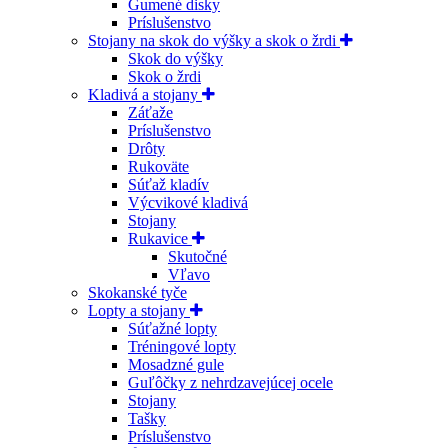
Gumené disky
Príslušenstvo
Stojany na skok do výšky a skok o žrdi
Skok do výšky
Skok o žrdi
Kladivá a stojany
Záťaže
Príslušenstvo
Drôty
Rukoväte
Súťaž kladív
Výcvikové kladivá
Stojany
Rukavice
Skutočné
Vľavo
Skokanské tyče
Lopty a stojany
Súťažné lopty
Tréningové lopty
Mosadzné gule
Guľôčky z nehrdzavejúcej ocele
Stojany
Tašky
Príslušenstvo