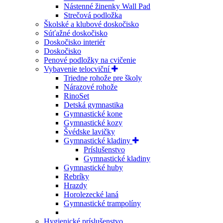
Nástenné žinenky Wall Pad
Strečová podložka
Školské a klubové doskočisko
Súťažné doskočisko
Doskočisko interiér
Doskočisko
Penové podložky na cvičenie
Vybavenie telocviční
Triedne rohože pre školy
Nárazové rohože
RinoSet
Detská gymnastika
Gymnastické kone
Gymnastické kozy
Švédske lavičky
Gymnastické kladiny
Príslušenstvo
Gymnastické kladiny
Gymnastické huby
Rebríky
Hrazdy
Horolezecké laná
Gymnastické trampolíny
Hygienické príslušenstvo