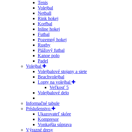
Tenis
Volejbal
Netball
Rink hokej
Korfbal
Inline hokej
Futbal
Pozemný hokej
Rugby
Plážový futbal
Kanoe polo
Padel
Volejbal
Volejbalové stojany a siete
Beachvolejbal
Lopty na volejbal
Veľkosť 5
Volejbalové delo
Informačné tabule
Príslušenstvo
Ukazovateľ skóre
Kompresor
Vonkajšia súprava
Výrazné dresy