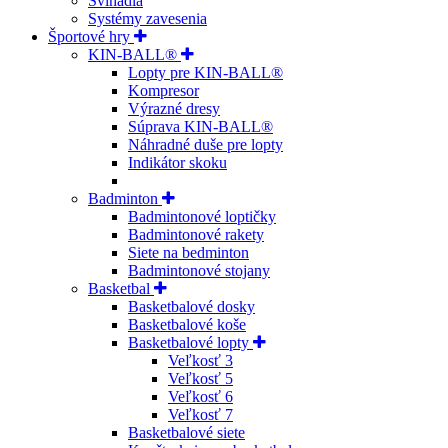
Švihadlá
Systémy zavesenia
Športové hry
KIN-BALL®
Lopty pre KIN-BALL®
Kompresor
Výrazné dresy
Súprava KIN-BALL®
Náhradné duše pre lopty
Indikátor skoku
Badminton
Badmintonové loptičky
Badmintonové rakety
Siete na bedminton
Badmintonové stojany
Basketbal
Basketbalové dosky
Basketbalové koše
Basketbalové lopty
Veľkosť 3
Veľkosť 5
Veľkosť 6
Veľkosť 7
Basketbalové siete