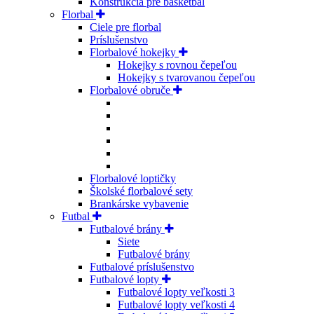
Konštrukcia pre basketbal
Florbal
Ciele pre florbal
Príslušenstvo
Florbalové hokejky
Hokejky s rovnou čepeľou
Hokejky s tvarovanou čepeľou
Florbalové obruče
Florbalové loptičky
Školské florbalové sety
Brankárske vybavenie
Futbal
Futbalové brány
Siete
Futbalové brány
Futbalové príslušenstvo
Futbalové lopty
Futbalové lopty veľkosti 3
Futbalové lopty veľkosti 4