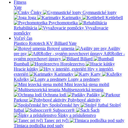
Fitness
Yate
Činky
Gymnastické lopty
Joga
Karimatky
Kettlebell
Psychomotorika
Rehabilitácia
Vyvažovacie
pomôcky
Voľný čas
Plastico Rototech
KV Billiard
Yate
Bojové umenia
Agility
pre psy
AiRRoller -
systém povrchovej úpravy
Biliard
Bumball
Horolezectvo
Hracie kútiky
Hry v interiéri,
exteriéri
Karimatky
Karty
Kuželky
Lopty a predmety
Mini lezecká stena mobil
Multisenzorická terapia
Ochrana lodí
Padáky
Parkour
Pohybové aktivity
Spoločenské hry
Stolný
futbal
Subsoccer®
Šach
Šípky a príslušenstvo
Tanec pri tyči
Tlmiaca podložka pod sudy