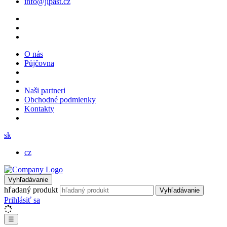
info@jipast.cz
O nás
Půjčovna
Naši partneri
Obchodné podmienky
Kontakty
sk
cz
Vyhľadávanie
hľadaný produkt
Vyhľadávanie
Prihlásiť sa
☰