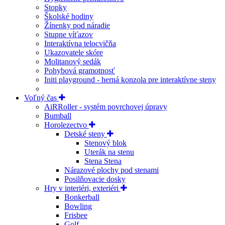
Stopky
Školské hodiny
Žínenky pod náradie
Stupne víťazov
Interaktívna telocvičňa
Ukazovatele skóre
Molitanový sedák
Pohybová gramotnosť
Initi playground - herná konzola pre interaktívne steny
Voľný čas
AiRRoller - systém povrchovej úpravy
Bumball
Horolezectvo
Detské steny
Stenový blok
Uterák na stenu
Stena Stena
Nárazové plochy pod stenami
Posilňovacie dosky
Hry v interiéri, exteriéri
Bonkerball
Bowling
Frisbee
Golf