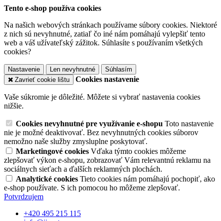
Tento e-shop používa cookies
Na našich webových stránkach používame súbory cookies. Niektoré
z nich sú nevyhnutné, zatiaľ čo iné nám pomáhajú vylepšiť tento
web a váš užívateľský zážitok. Súhlasíte s používaním všetkých
cookies?
Nastavenie
Len nevyhnutné
Súhlasím
Cookies nastavenie
Zavrieť cookie lištu
Vaše súkromie je dôležité. Môžete si vybrať nastavenia cookies
nižšie.
Cookies nevyhnutné pre využívanie e-shopu
Toto nastavenie
nie je možné deaktivovať. Bez nevyhnutných cookies súborov
nemožno naše služby zmysluplne poskytovať.
Marketingové cookies
Vďaka týmto cookies môžeme
zlepšovať výkon e-shopu, zobrazovať Vám relevantnú reklamu na
sociálnych sieťach a ďalších reklamných plochách.
Analytické cookies
Tieto cookies nám pomáhajú pochopiť, ako
e-shop používate. S ich pomocou ho môžeme zlepšovať.
Potvrdzujem
+420 495 215 115