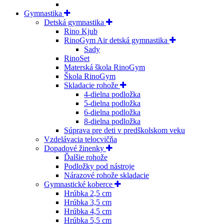
Gymnastika
Detská gymnastika
Rino Kjub
RinoGym Air detská gymnastika
Sady
RinoSet
Materská škola RinoGym
Škola RinoGym
Skladacie rohože
4-dielna podložka
5-dielna podložka
6-dielna podložka
8-dielna podložka
Súprava pre deti v predškolskom veku
Vzdelávacia telocvičňa
Dopadové žinenky
Ďalšie rohože
Podložky pod nástroje
Nárazové rohože skladacie
Gymnastické koberce
Hrúbka 2,5 cm
Hrúbka 3,5 cm
Hrúbka 4,5 cm
Hrúbka 5,5 cm