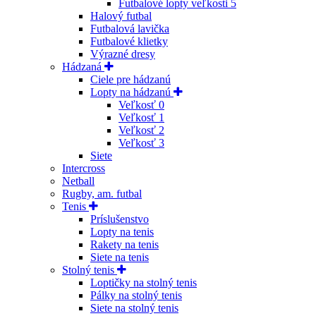
Futbalové lopty veľkosti 5
Halový futbal
Futbalová lavička
Futbalové klietky
Výrazné dresy
Hádzaná
Ciele pre hádzanú
Lopty na hádzanú
Veľkosť 0
Veľkosť 1
Veľkosť 2
Veľkosť 3
Siete
Intercross
Netball
Rugby, am. futbal
Tenis
Príslušenstvo
Lopty na tenis
Rakety na tenis
Siete na tenis
Stolný tenis
Loptičky na stolný tenis
Pálky na stolný tenis
Siete na stolný tenis