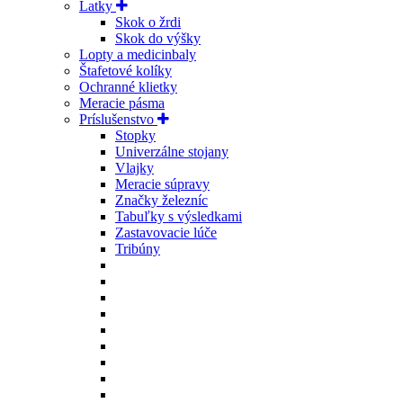
Latky
Skok o žrdi
Skok do výšky
Lopty a medicinbaly
Štafetové kolíky
Ochranné klietky
Meracie pásma
Príslušenstvo
Stopky
Univerzálne stojany
Vlajky
Meracie súpravy
Značky železníc
Tabuľky s výsledkami
Zastavovacie lúče
Tribúny