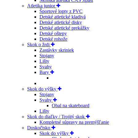
Školská atletika ČAS Jipast
Atletika junior
Športové lopty z PVC
Detské atletické kladivá
Detské atletické disky
Detské atletické prekážky
Detské oštepy
Detské rohože
Skok o žrdi
Zastávky skriniek
Stojany
Lišty
Svahy
Bary
Skok do výšky
Stojany
Svahy
Obal na skateboard
Lišty
Skok do diaľky / Trojitý skok
Kompletné súpravy na premýšľanie
Doskočisko
Skok do výšky