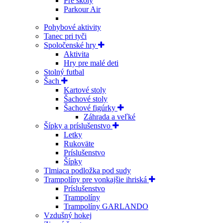
Pre školy
Parkour Air
Pohybové aktivity
Tanec pri tyči
Spoločenské hry
Aktivita
Hry pre malé deti
Stolný futbal
Šach
Kartové stoly
Šachové stoly
Šachové figúrky
Záhrada a veľké
Šípky a príslušenstvo
Letky
Rukoväte
Príslušenstvo
Šípky
Tlmiaca podložka pod sudy
Trampolíny pre vonkajšie ihriská
Príslušenstvo
Trampolíny
Trampolíny GARLANDO
Vzdušný hokej