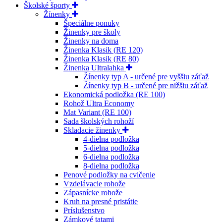
Školské športy
Žínenky
Špeciálne ponuky
Žinenky pre školy
Žinenky na doma
Žinenka Klasik (RE 120)
Žinenka Klasik (RE 80)
Žinenka Ultralahka
Žínenky typ A - určené pre vyššiu záťaž
Žínenky typ B - určené pre nižšiu záťaž
Ekonomická podložka (RE 100)
Rohož Ultra Economy
Mat Variant (RE 100)
Sada školských rohoží
Skladacie žinenky
4-dielna podložka
5-dielna podložka
6-dielna podložka
8-dielna podložka
Penové podložky na cvičenie
Vzdelávacie rohože
Zápasnícke rohože
Kruh na presné pristátie
Príslušenstvo
Zámkové tatami