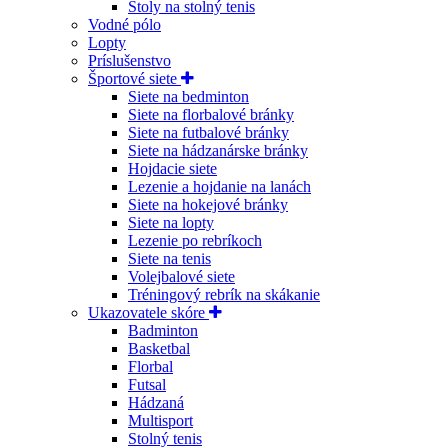
Stoly na stolný tenis
Vodné pólo
Lopty
Príslušenstvo
Športové siete
Siete na bedminton
Siete na florbalové bránky
Siete na futbalové bránky
Siete na hádzanárske bránky
Hojdacie siete
Lezenie a hojdanie na lanách
Siete na hokejové bránky
Siete na lopty
Lezenie po rebríkoch
Siete na tenis
Volejbalové siete
Tréningový rebrík na skákanie
Ukazovatele skóre
Badminton
Basketbal
Florbal
Futsal
Hádzaná
Multisport
Stolný tenis