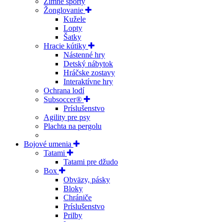
Zimné športy
Žonglovanie
Kužele
Lopty
Šatky
Hracie kútiky
Nástenné hry
Detský nábytok
Hráčske zostavy
Interaktívne hry
Ochrana lodí
Subsoccer®
Príslušenstvo
Agility pre psy
Plachta na pergolu
Bojové umenia
Tatami
Tatami pre džudo
Box
Obväzy, pásky
Bloky
Chrániče
Príslušenstvo
Prilby