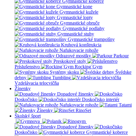
Gymnastické koberce
Gymnastické kone
Gymnastické kužele
Gymnastické lopty
Gymnastické obruče
Gymnastické podlahy
Gymnastické stuhy
Gymnastické trampolíny
Kruhová konštrukcia
Nafukovacie rohože
Odrazové mostíky
Parkour
Preskokové stoly
Príslušenstvo
Rocking´Gym
Systémy skoku
Švédske
debny
Tumbling
Vzdelávacia telocvičňa
Žínenky
Dopadové žinenky
Doskočisko
Doskočisko interiér
Nafukovacie rohože
Tatami
Žínenky
RinoSet
Školský šport
Dopadové žinenky
Doskočisko
Gymnastické koberce