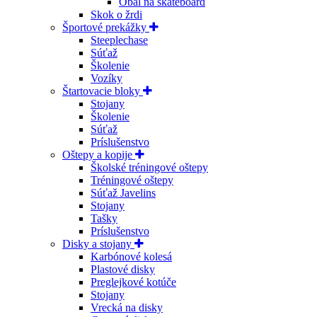
Obal na skateboard
Skok o žrdi
Športové prekážky
Steeplechase
Súťaž
Školenie
Vozíky
Štartovacie bloky
Stojany
Školenie
Súťaž
Príslušenstvo
Oštepy a kopije
Školské tréningové oštepy
Tréningové oštepy
Súťaž Javelins
Stojany
Tašky
Príslušenstvo
Disky a stojany
Karbónové kolesá
Plastové disky
Preglejkové kotúče
Stojany
Vrecká na disky