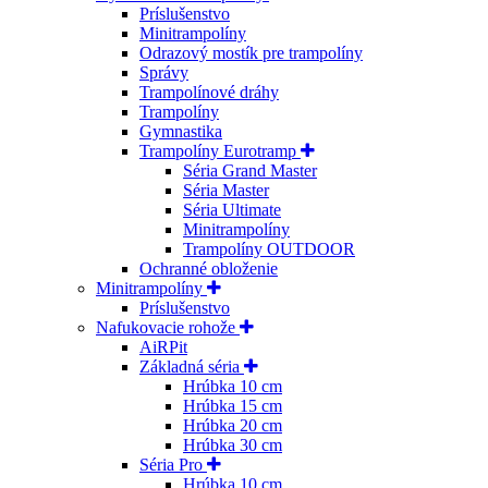
Príslušenstvo
Minitrampolíny
Odrazový mostík pre trampolíny
Správy
Trampolínové dráhy
Trampolíny
Gymnastika
Trampolíny Eurotramp
Séria Grand Master
Séria Master
Séria Ultimate
Minitrampolíny
Trampolíny OUTDOOR
Ochranné obloženie
Minitrampolíny
Príslušenstvo
Nafukovacie rohože
AiRPit
Základná séria
Hrúbka 10 cm
Hrúbka 15 cm
Hrúbka 20 cm
Hrúbka 30 cm
Séria Pro
Hrúbka 10 cm