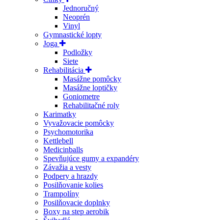
Jednoručný
Neoprén
Vinyl
Gymnastické lopty
Joga
Podložky
Siete
Rehabilitácia
Masážne pomôcky
Masážne loptičky
Goniometre
Rehabilitačné roly
Karimatky
Vyvažovacie pomôcky
Psychomotorika
Kettlebell
Medicinballs
Spevňujúce gumy a expandéry
Závažia a vesty
Podpery a hrazdy
Posilňovanie kolies
Trampolíny
Posilňovacie doplnky
Boxy na step aerobik