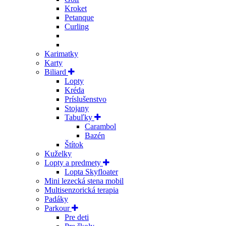
Kroket
Petanque
Curling
Karimatky
Karty
Biliard
Lopty
Kréda
Príslušenstvo
Stojany
Tabuľky
Carambol
Bazén
Štítok
Kuželky
Lopty a predmety
Lopta Skyfloater
Mini lezecká stena mobil
Multisenzorická terapia
Padáky
Parkour
Pre deti