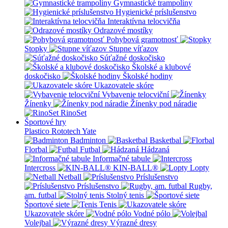
Gymnastické trampolíny
Hygienické príslušenstvo
Interaktívna telocvičňa
Odrazové mostíky
Pohybová gramotnosť
Stopky
Stupne víťazov
Súťažné doskočisko
Školské a klubové
doskočisko
Školské hodiny
Ukazovatele skóre
Vybavenie telocviční
Žínenky
Žínenky pod náradie
RinoSet
Športové hry
Plastico Rototech
Yate
Badminton
Basketbal
Florbal
Futbal
Hádzaná
Informačné tabule
Intercross
KIN-BALL®
Lopty
Netball
Príslušenstvo
Príslušenstvo
Rugby,
am. futbal
Stolný tenis
Športové siete
Tenis
Ukazovatele skóre
Vodné pólo
Volejbal
Výrazné dresy