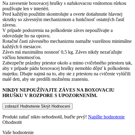
Na zavesenie boxovacej hrušky s nafukovacou vnútornou rúrkou
používajte len v interiéri.
Pred každým použitím skontrolujte a overte dotiahnutie hlavnej
skrutky so závesným mechanizmom a funkčnosť ostatných častí
závesu.
V prípade podozrenia na poškodenie záves nepoužívajte a
odovzdajte ho na opravu.
Rotačné časti závesného mechanizmu namažte vazelínou minimálne
každých 6 mesiacov.
Záves má maximálnu nosnosť 0,5 kg. Záves nikdy nezaťažujte
väčšou hmotnosťou.
Zabezpečte prázdny priestor okolo a mimo cvičebného priestoru tak,
aby v prípade pádu boxovacej hrušky nemohlo dôjsť k poškodeniu
majetku. Dbajte najmä na to, aby ste z priestoru na cvičenie vylúčili
malé deti, aby ste predišli možnému zraneniu.
NIKDY NEPOUŽÍVAJTE ZÁVES NA BOXOVACIU
HRUŠKU V ROZPORE S UPOZORNENÍM.
zobraziť Hodnotenie
Skrýt Hodnocení
Produkt zatiaľ nikto nehodnotil, buďte prvý!
Napíšte hodnotenie
Ohodnotit
Vaše hodnotenie