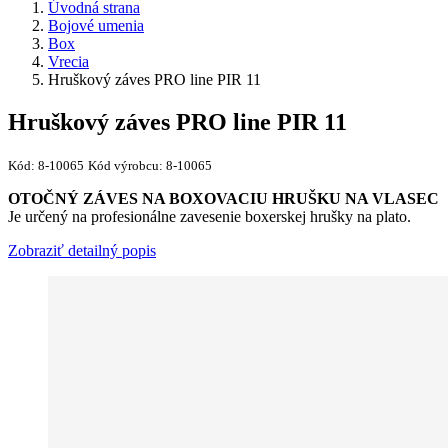
Úvodná strana
Bojové umenia
Box
Vrecia
Hruškový záves PRO line PIR 11
Hruškový záves PRO line PIR 11
Kód:
8-10065
Kód výrobcu:
8-10065
OTOČNÝ ZÁVES NA BOXOVACIU HRUŠKU NA VLASEC
Je určený na profesionálne zavesenie boxerskej hrušky na plato.
Zobraziť detailný popis