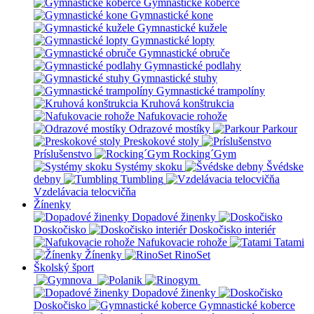
Gymnastické koberce
Gymnastické kone
Gymnastické kužele
Gymnastické lopty
Gymnastické obruče
Gymnastické podlahy
Gymnastické stuhy
Gymnastické trampolíny
Kruhová konštrukcia
Nafukovacie rohože
Odrazové mostíky
Parkour
Preskokové stoly
Príslušenstvo
Rocking´Gym
Systémy skoku
Švédske
debny
Tumbling
Vzdelávacia telocvičňa
Žínenky
Dopadové žinenky
Doskočisko
Doskočisko interiér
Nafukovacie rohože
Tatami
Žínenky
RinoSet
Školský šport
Dopadové žinenky
Doskočisko
Gymnastické koberce