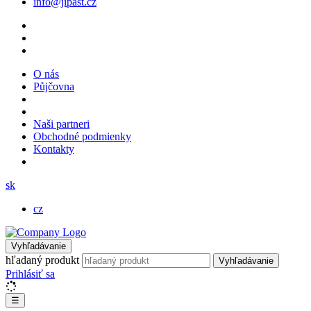
info@jipast.cz
O nás
Půjčovna
Naši partneri
Obchodné podmienky
Kontakty
sk
cz
Vyhľadávanie
hľadaný produkt
Vyhľadávanie
Prihlásiť sa
☰