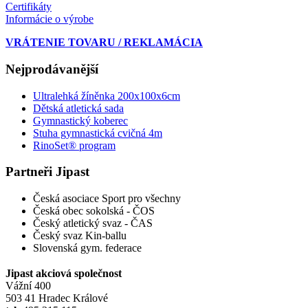
Certifikáty
Informácie o výrobe
VRÁTENIE TOVARU / REKLAMÁCIA
Nejprodávanější
Ultralehká žíněnka 200x100x6cm
Dětská atletická sada
Gymnastický koberec
Stuha gymnastická cvičná 4m
RinoSet® program
Partneři Jipast
Česká asociace Sport pro všechny
Česká obec sokolská - ČOS
Český atletický svaz - ČAS
Český svaz Kin-ballu
Slovenská gym. federace
Jipast akciová společnost
Vážní 400
503 41 Hradec Králové