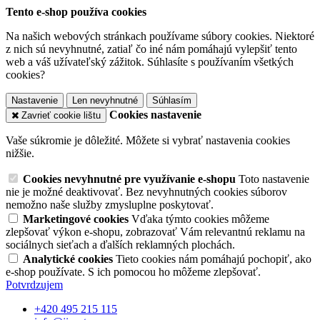
Tento e-shop používa cookies
Na našich webových stránkach používame súbory cookies. Niektoré
z nich sú nevyhnutné, zatiaľ čo iné nám pomáhajú vylepšiť tento
web a váš užívateľský zážitok. Súhlasíte s používaním všetkých
cookies?
Nastavenie
Len nevyhnutné
Súhlasím
Cookies nastavenie
Zavrieť cookie lištu
Vaše súkromie je dôležité. Môžete si vybrať nastavenia cookies
nižšie.
Cookies nevyhnutné pre využívanie e-shopu
Toto nastavenie
nie je možné deaktivovať. Bez nevyhnutných cookies súborov
nemožno naše služby zmysluplne poskytovať.
Marketingové cookies
Vďaka týmto cookies môžeme
zlepšovať výkon e-shopu, zobrazovať Vám relevantnú reklamu na
sociálnych sieťach a ďalších reklamných plochách.
Analytické cookies
Tieto cookies nám pomáhajú pochopiť, ako
e-shop používate. S ich pomocou ho môžeme zlepšovať.
Potvrdzujem
+420 495 215 115