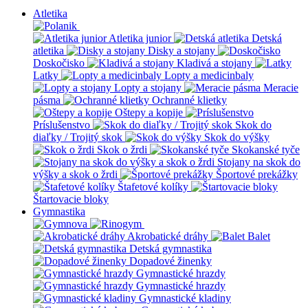
Atletika
Atletika junior
Detská
atletika
Disky a stojany
Doskočisko
Kladivá a stojany
Latky
Lopty a medicinbaly
Lopty a stojany
Meracie
pásma
Ochranné klietky
Oštepy a kopije
Príslušenstvo
Skok do
diaľky / Trojitý skok
Skok do výšky
Skok o žrdi
Skokanské tyče
Stojany na skok do
výšky a skok o žrdi
Športové prekážky
Štafetové kolíky
Štartovacie bloky
Gymnastika
Akrobatické dráhy
Balet
Detská gymnastika
Dopadové žinenky
Gymnastické hrazdy
Gymnastické hrazdy
Gymnastické kladiny