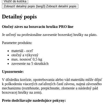
Vložiť do košíka
Zobraziť detailný popis
(lang3) Zobrazit detailní popis
Detailný popis
Otočný záves na boxovaciu hrušku PRO line
Je určený na profesionálne zavesenie boxerskej hrušky na plato.
Parametre produktu:
materiál - oceľ
otočný a výkyvný
max. nosnosť 0,5 kg
zavesenie na 5 skrutkách
Upozornenie:
V dôsledku korózie, opotrebovania alebo vád materiálu môže dôjsť
k poškodeniu viacerých zaťažených častí závesu, najmä závesného
mechanizmu (roztrhnutie, prepichnutie, zlomenie a následný pád
boxovacej hrušky na zem).
Preto dodržiavajte nasledujúce pokyny: