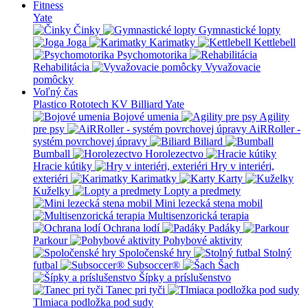
Fitness
Yate
Činky
Gymnastické lopty
Joga
Karimatky
Kettlebell
Psychomotorika
Rehabilitácia
Vyvažovacie
pomôcky
Voľný čas
Plastico Rototech
KV Billiard
Yate
Bojové umenia
Agility
pre psy
AiRRoller -
systém povrchovej úpravy
Biliard
Bumball
Horolezectvo
Hracie kútiky
Hry v interiéri,
exteriéri
Karimatky
Karty
Kuželky
Lopty a predmety
Mini lezecká stena mobil
Multisenzorická terapia
Ochrana lodí
Padáky
Parkour
Pohybové aktivity
Spoločenské hry
Stolný
futbal
Subsoccer®
Šach
Šípky a príslušenstvo
Tanec pri tyči
Tlmiaca podložka pod sudy