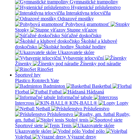
Gymnastické trampolíny
Hygienické príslušenstvo
Interaktívna telocvičňa
Odrazové mostíky
Pohybová gramotnosť
Stopky
Stupne víťazov
Súťažné doskočisko
Školské a klubové
doskočisko
Školské hodiny
Ukazovatele skóre
Vybavenie telocviční
Žínenky
Žínenky pod náradie
RinoSet
Športové hry
Plastico Rototech
Yate
Badminton
Basketbal
Florbal
Futbal
Hádzaná
Informačné tabule
Intercross
KIN-BALL®
Lopty
Netball
Príslušenstvo
Príslušenstvo
Rugby,
am. futbal
Stolný tenis
Športové siete
Tenis
Ukazovatele skóre
Vodné pólo
Volejbal
Výrazné dresy