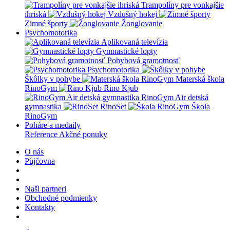
Trampolíny pre vonkajšie
ihriská
Vzdušný hokej
Zimné športy
Žonglovanie
Psychomotorika
Aplikovaná televízia
Gymnastické lopty
Pohybová gramotnosť
Psychomotorika
Škôlky v pohybe
Materská škola
RinoGym
Rino Kjub
RinoGym Air detská
gymnastika
RinoSet
Škola
RinoGym
Poháre a medaily
Reference
Akčné ponuky
O nás
Půjčovna
Naši partneri
Obchodné podmienky
Kontakty