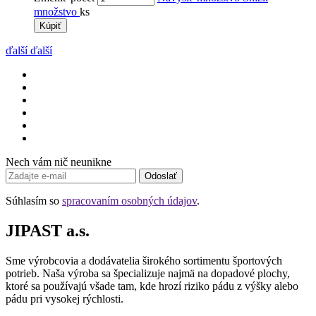
množstvo
ks
Kúpiť
ďalší
ďalší
Nech vám nič neunikne
Odoslať
Súhlasím so
spracovaním osobných údajov
.
JIPAST a.s.
Sme výrobcovia a dodávatelia širokého sortimentu športových
potrieb. Naša výroba sa špecializuje najmä na dopadové plochy,
ktoré sa používajú všade tam, kde hrozí riziko pádu z výšky alebo
pádu pri vysokej rýchlosti.