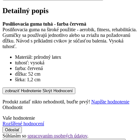
Detailný popis
Posilňovacia guma tuhá - farba červená
Posilňovacia guma na široké použitie - aerobik, fitness, rehabilitácia.
Gumičky sa používajú jednotlivo alebo sa zviažu na požadovanú
dĺžku. Návod s príkladmi cvikov je súčasťou balenia. Vysoká
tuhosť.
Materiál: prírodný latex
tuhosť:
vysoká
farba:
červená
dĺžka: 52 cm
šírka:
1,2 cm
zobraziť Hodnotenie
Skrýt Hodnocení
Produkt zatiaľ nikto nehodnotil, buďte prvý!
Napíšte hodnotenie
Ohodnotit
Vaše hodnotenie
Rozšířené hodnocení
Odoslať
Súhlasím so
spracovaním osobných údajov
.