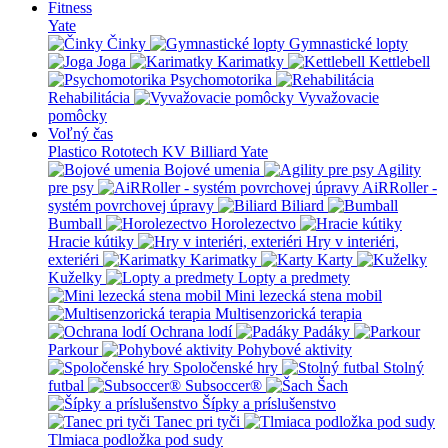
Fitness
Yate
Činky
Gymnastické lopty
Joga
Karimatky
Kettlebell
Psychomotorika
Rehabilitácia
Vyvažovacie
pomôcky
Voľný čas
Plastico Rototech
KV Billiard
Yate
Bojové umenia
Agility
pre psy
AiRRoller -
systém povrchovej úpravy
Biliard
Bumball
Horolezectvo
Hracie kútiky
Hry v interiéri,
exteriéri
Karimatky
Karty
Kuželky
Lopty a predmety
Mini lezecká stena mobil
Multisenzorická terapia
Ochrana lodí
Padáky
Parkour
Pohybové aktivity
Spoločenské hry
Stolný
futbal
Subsoccer®
Šach
Šípky a príslušenstvo
Tanec pri tyči
Tlmiaca podložka pod sudy