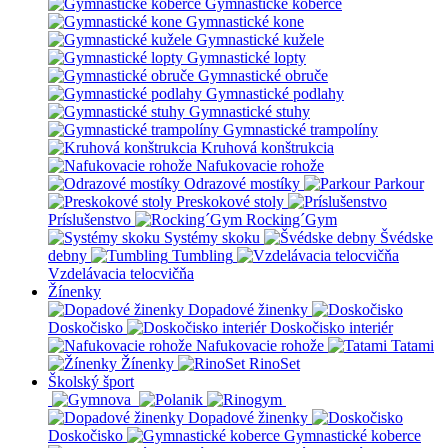
Gymnastické koberce
Gymnastické kone
Gymnastické kužele
Gymnastické lopty
Gymnastické obruče
Gymnastické podlahy
Gymnastické stuhy
Gymnastické trampolíny
Kruhová konštrukcia
Nafukovacie rohože
Odrazové mostíky
Parkour
Preskokové stoly
Príslušenstvo
Rocking´Gym
Systémy skoku
Švédske
debny
Tumbling
Vzdelávacia telocvičňa
Žínenky
Dopadové žinenky
Doskočisko
Doskočisko interiér
Nafukovacie rohože
Tatami
Žínenky
RinoSet
Školský šport
Dopadové žinenky
Doskočisko
Gymnastické koberce