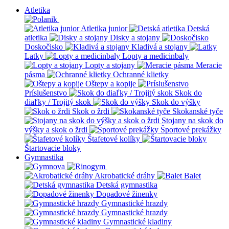
Atletika
Atletika junior
Detská
atletika
Disky a stojany
Doskočisko
Kladivá a stojany
Latky
Lopty a medicinbaly
Lopty a stojany
Meracie
pásma
Ochranné klietky
Oštepy a kopije
Príslušenstvo
Skok do
diaľky / Trojitý skok
Skok do výšky
Skok o žrdi
Skokanské tyče
Stojany na skok do
výšky a skok o žrdi
Športové prekážky
Štafetové kolíky
Štartovacie bloky
Gymnastika
Akrobatické dráhy
Balet
Detská gymnastika
Dopadové žinenky
Gymnastické hrazdy
Gymnastické hrazdy
Gymnastické kladiny