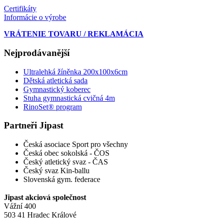
Certifikáty
Informácie o výrobe
VRÁTENIE TOVARU / REKLAMÁCIA
Nejprodávanější
Ultralehká žíněnka 200x100x6cm
Dětská atletická sada
Gymnastický koberec
Stuha gymnastická cvičná 4m
RinoSet® program
Partneři Jipast
Česká asociace Sport pro všechny
Česká obec sokolská - ČOS
Český atletický svaz - ČAS
Český svaz Kin-ballu
Slovenská gym. federace
Jipast akciová společnost
Vážní 400
503 41 Hradec Králové