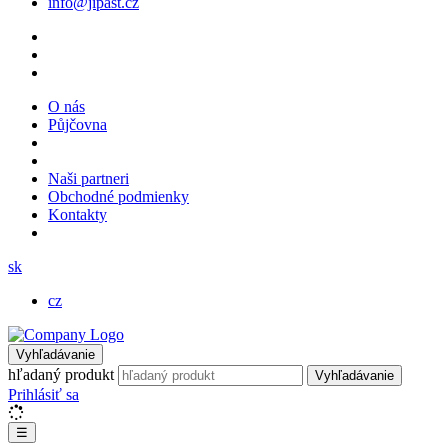
info@jipast.cz
O nás
Půjčovna
Naši partneri
Obchodné podmienky
Kontakty
sk
cz
Vyhľadávanie
hľadaný produkt
Vyhľadávanie
Prihlásiť sa
☰