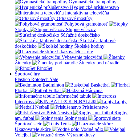
Gymnastické trampolíny
Hygienické príslušenstvo
Interaktívna telocvičňa
Odrazové mostíky
Pohybová gramotnosť
Stopky
Stupne víťazov
Súťažné doskočisko
Školské a klubové
doskočisko
Školské hodiny
Ukazovatele skóre
Vybavenie telocviční
Žínenky
Žínenky pod náradie
RinoSet
Športové hry
Plastico Rototech
Yate
Badminton
Basketbal
Florbal
Futbal
Hádzaná
Informačné tabule
Intercross
KIN-BALL®
Lopty
Netball
Príslušenstvo
Príslušenstvo
Rugby,
am. futbal
Stolný tenis
Športové siete
Tenis
Ukazovatele skóre
Vodné pólo
Volejbal
Výrazné dresy