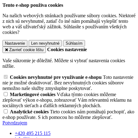
Tento e-shop používa cookies
Na našich webových stránkach používame súbory cookies. Niektoré
z nich sú nevyhnutné, zatiaľ čo iné nám pomáhajú vylepšiť tento
web a váš užívateľský zážitok. Súhlasíte s používaním všetkých
cookies?
Nastavenie
Len nevyhnutné
Súhlasím
Cookies nastavenie
Zavrieť cookie lištu
Vaše súkromie je dôležité. Môžete si vybrať nastavenia cookies
nižšie.
Cookies nevyhnutné pre využívanie e-shopu
Toto nastavenie
nie je možné deaktivovať. Bez nevyhnutných cookies súborov
nemožno naše služby zmysluplne poskytovať.
Marketingové cookies
Vďaka týmto cookies môžeme
zlepšovať výkon e-shopu, zobrazovať Vám relevantnú reklamu na
sociálnych sieťach a ďalších reklamných plochách.
Analytické cookies
Tieto cookies nám pomáhajú pochopiť, ako
e-shop používate. S ich pomocou ho môžeme zlepšovať.
Potvrdzujem
+420 495 215 115