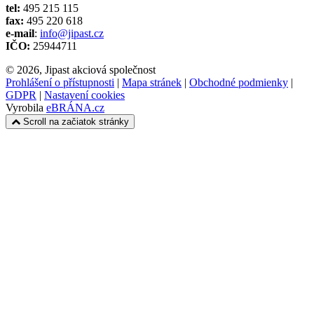
tel:
495 215 115
fax:
495 220 618
e-mail
:
info@jipast.cz
IČO:
25944711
© 2026, Jipast akciová společnost
Prohlášení o přístupnosti
|
Mapa stránek
|
Obchodné podmienky
|
GDPR
|
Nastavení cookies
Vyrobila
eBRÁNA.cz
Scroll na začiatok stránky