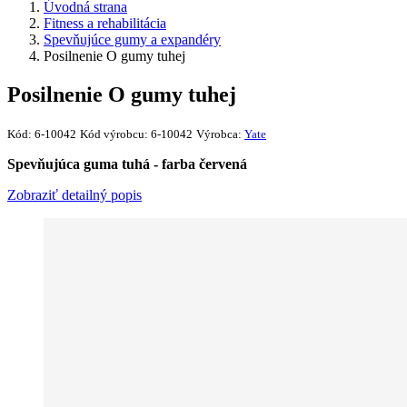
Úvodná strana
Fitness a rehabilitácia
Spevňujúce gumy a expandéry
Posilnenie O gumy tuhej
Posilnenie O gumy tuhej
Kód:
6-10042
Kód výrobcu:
6-10042
Výrobca:
Yate
Spevňujúca guma tuhá - farba červená
Zobraziť detailný popis