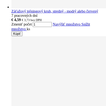
Záťažový tréningový kruh, stredný - modrý alebo červený
7 pracovných dní
€ 4,59
€ 3,73
bez DPH
Zmeniť počet
Navýšiť množstvo
Snížit
množstvo
ks
Kúpiť