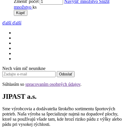
Zmeniť počet
Navýšiť množstvo
Snížit
množstvo
ks
Kúpiť
ďalší
ďalší
Nech vám nič neunikne
Odoslať
Súhlasím so
spracovaním osobných údajov
.
JIPAST a.s.
Sme výrobcovia a dodávatelia širokého sortimentu športových
potrieb. Naša výroba sa špecializuje najmä na dopadové plochy,
ktoré sa používajú všade tam, kde hrozí riziko pádu z výšky alebo
pádu pri vysokej rýchlosti.