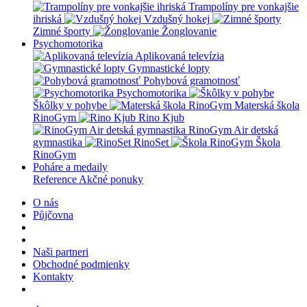
Trampolíny pre vonkajšie
ihriská
Vzdušný hokej
Zimné športy
Žonglovanie
Psychomotorika
Aplikovaná televízia
Gymnastické lopty
Pohybová gramotnosť
Psychomotorika
Škôlky v pohybe
Materská škola
RinoGym
Rino Kjub
RinoGym Air detská
gymnastika
RinoSet
Škola
RinoGym
Poháre a medaily
Reference
Akčné ponuky
O nás
Půjčovna
Naši partneri
Obchodné podmienky
Kontakty