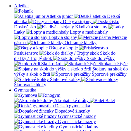
Atletika
Atletika junior
Detská
atletika
Disky a stojany
Doskočisko
Kladivá a stojany
Latky
Lopty a medicinbaly
Lopty a stojany
Meracie
pásma
Ochranné klietky
Oštepy a kopije
Príslušenstvo
Skok do
diaľky / Trojitý skok
Skok do výšky
Skok o žrdi
Skokanské tyče
Stojany na skok do
výšky a skok o žrdi
Športové prekážky
Štafetové kolíky
Štartovacie bloky
Gymnastika
Akrobatické dráhy
Balet
Detská gymnastika
Dopadové žinenky
Gymnastické hrazdy
Gymnastické hrazdy
Gymnastické kladiny