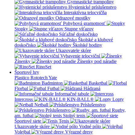
Gymnastické trampolíny
Hygienické príslušenstvo
Interaktívna telocvičňa
Odrazové mostíky
Pohybová gramotnosť
Stopky
Stupne víťazov
Súťažné doskočisko
Školské a klubové
doskočisko
Školské hodiny
Ukazovatele skóre
Vybavenie telocviční
Žínenky
Žínenky pod náradie
RinoSet
Športové hry
Plastico Rototech
Yate
Badminton
Basketbal
Florbal
Futbal
Hádzaná
Informačné tabule
Intercross
KIN-BALL®
Lopty
Netball
Príslušenstvo
Príslušenstvo
Rugby,
am. futbal
Stolný tenis
Športové siete
Tenis
Ukazovatele skóre
Vodné pólo
Volejbal
Výrazné dresy