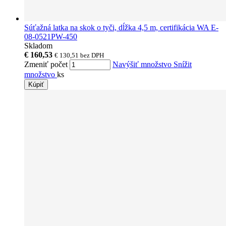
Súťažná latka na skok o tyči, dĺžka 4,5 m, certifikácia WA E-
08-0521PW-450
Skladom
€ 160,53
€ 130,51
bez DPH
Zmeniť počet
Navýšiť množstvo
Snížit
množstvo
ks
Kúpiť