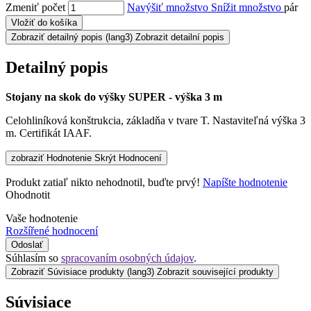
Zmeniť počet
Navýšiť množstvo
Snížit množstvo
pár
Vložiť do košíka
Zobraziť detailný popis
(lang3) Zobrazit detailní popis
Detailný popis
Stojany na skok do výšky SUPER - výška 3 m​
Celohliníková konštrukcia, základňa v tvare T. Nastaviteľná výška 3
m. Certifikát IAAF.
zobraziť Hodnotenie
Skrýt Hodnocení
Produkt zatiaľ nikto nehodnotil, buďte prvý!
Napíšte hodnotenie
Ohodnotit
Vaše hodnotenie
Rozšířené hodnocení
Odoslať
Súhlasím so
spracovaním osobných údajov
.
Zobraziť Súvisiace produkty
(lang3) Zobrazit související produkty
Súvisiace