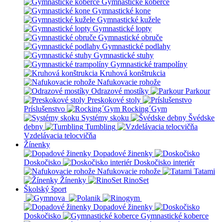
Gymnastické koberce
Gymnastické kone
Gymnastické kužele
Gymnastické lopty
Gymnastické obruče
Gymnastické podlahy
Gymnastické stuhy
Gymnastické trampolíny
Kruhová konštrukcia
Nafukovacie rohože
Odrazové mostíky
Parkour
Preskokové stoly
Príslušenstvo
Rocking´Gym
Systémy skoku
Švédske
debny
Tumbling
Vzdelávacia telocvičňa
Žínenky
Dopadové žinenky
Doskočisko
Doskočisko interiér
Nafukovacie rohože
Tatami
Žínenky
RinoSet
Školský šport
Dopadové žinenky
Doskočisko
Gymnastické koberce