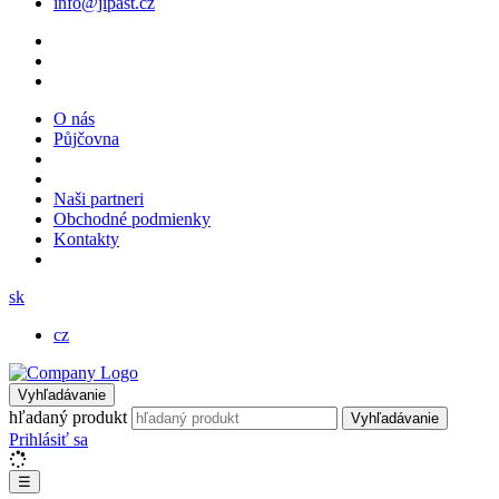
info@jipast.cz
O nás
Půjčovna
Naši partneri
Obchodné podmienky
Kontakty
sk
cz
Vyhľadávanie
hľadaný produkt
Vyhľadávanie
Prihlásiť sa
☰