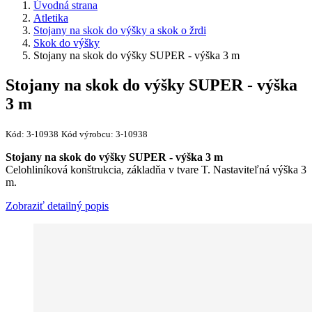
Úvodná strana
Atletika
Stojany na skok do výšky a skok o žrdi
Skok do výšky
Stojany na skok do výšky SUPER - výška 3 m
Stojany na skok do výšky SUPER - výška
3 m
Kód:
3-10938
Kód výrobcu:
3-10938
Stojany na skok do výšky SUPER - výška 3 m​
Celohliníková konštrukcia, základňa v tvare T. Nastaviteľná výška 3
m.
Zobraziť detailný popis