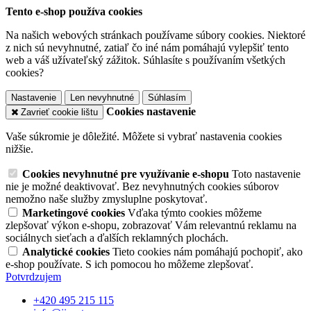
Tento e-shop používa cookies
Na našich webových stránkach používame súbory cookies. Niektoré
z nich sú nevyhnutné, zatiaľ čo iné nám pomáhajú vylepšiť tento
web a váš užívateľský zážitok. Súhlasíte s používaním všetkých
cookies?
Nastavenie
Len nevyhnutné
Súhlasím
Cookies nastavenie
Zavrieť cookie lištu
Vaše súkromie je dôležité. Môžete si vybrať nastavenia cookies
nižšie.
Cookies nevyhnutné pre využívanie e-shopu
Toto nastavenie
nie je možné deaktivovať. Bez nevyhnutných cookies súborov
nemožno naše služby zmysluplne poskytovať.
Marketingové cookies
Vďaka týmto cookies môžeme
zlepšovať výkon e-shopu, zobrazovať Vám relevantnú reklamu na
sociálnych sieťach a ďalších reklamných plochách.
Analytické cookies
Tieto cookies nám pomáhajú pochopiť, ako
e-shop používate. S ich pomocou ho môžeme zlepšovať.
Potvrdzujem
+420 495 215 115