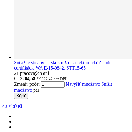
Súťažné stojany na skok o žrdi - elektronické čítanie,
certifikácia WA E-15-0842, STT15-65
21 pracovných dní
€ 12204,58
€ 9922,42
bez DPH
Zmeniť počet
Navýšiť množstvo
Snížit
množstvo
pár
Kúpiť
ďalší
ďalší