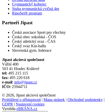
Gymnastický koberec
Stuha gymnastická cvičná 4m
RinoSet® program
Partneři Jipast
Česká asociace Sport pro všechny
Česká obec sokolská - ČOS
Český atletický svaz - ČAS
Český svaz Kin-ballu
Slovenská gym. federace
Jipast akciová společnost
Vážní 400
503 41 Hradec Králové
tel:
495 215 115
fax:
495 220 618
e-mail
:
info@jipast.cz
IČO:
25944711
© 2026, Jipast akciová společnost
Prohlášení o přístupnosti
|
Mapa stránek
|
Obchodné podmienky
|
GDPR
|
Nastavení cookies
Vyrobila
eBRÁNA.cz