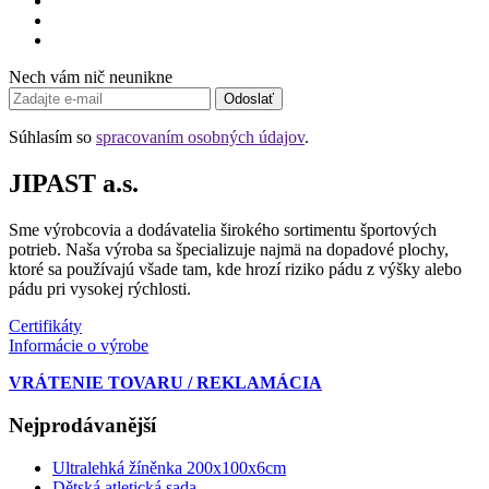
Nech vám nič neunikne
Odoslať
Súhlasím so
spracovaním osobných údajov
.
JIPAST a.s.
Sme výrobcovia a dodávatelia širokého sortimentu športových
potrieb. Naša výroba sa špecializuje najmä na dopadové plochy,
ktoré sa používajú všade tam, kde hrozí riziko pádu z výšky alebo
pádu pri vysokej rýchlosti.
Certifikáty
Informácie o výrobe
VRÁTENIE TOVARU / REKLAMÁCIA
Nejprodávanější
Ultralehká žíněnka 200x100x6cm
Dětská atletická sada