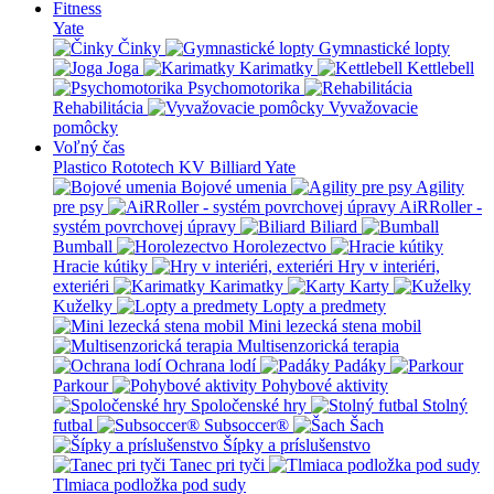
Fitness
Yate
Činky
Gymnastické lopty
Joga
Karimatky
Kettlebell
Psychomotorika
Rehabilitácia
Vyvažovacie
pomôcky
Voľný čas
Plastico Rototech
KV Billiard
Yate
Bojové umenia
Agility
pre psy
AiRRoller -
systém povrchovej úpravy
Biliard
Bumball
Horolezectvo
Hracie kútiky
Hry v interiéri,
exteriéri
Karimatky
Karty
Kuželky
Lopty a predmety
Mini lezecká stena mobil
Multisenzorická terapia
Ochrana lodí
Padáky
Parkour
Pohybové aktivity
Spoločenské hry
Stolný
futbal
Subsoccer®
Šach
Šípky a príslušenstvo
Tanec pri tyči
Tlmiaca podložka pod sudy