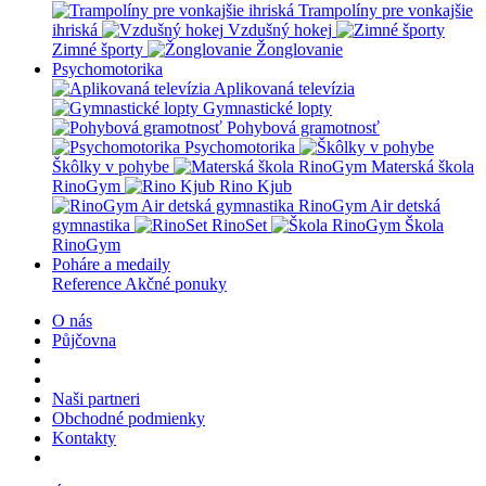
Trampolíny pre vonkajšie
ihriská
Vzdušný hokej
Zimné športy
Žonglovanie
Psychomotorika
Aplikovaná televízia
Gymnastické lopty
Pohybová gramotnosť
Psychomotorika
Škôlky v pohybe
Materská škola
RinoGym
Rino Kjub
RinoGym Air detská
gymnastika
RinoSet
Škola
RinoGym
Poháre a medaily
Reference
Akčné ponuky
O nás
Půjčovna
Naši partneri
Obchodné podmienky
Kontakty