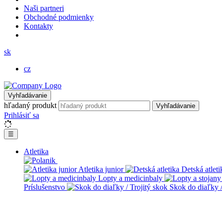
Naši partneri
Obchodné podmienky
Kontakty
sk
cz
Vyhľadávanie
hľadaný produkt
Vyhľadávanie
Prihlásiť sa
☰
Atletika
Atletika junior
Detská atleti
Lopty a medicinbaly
Príslušenstvo
Skok do diaľky /