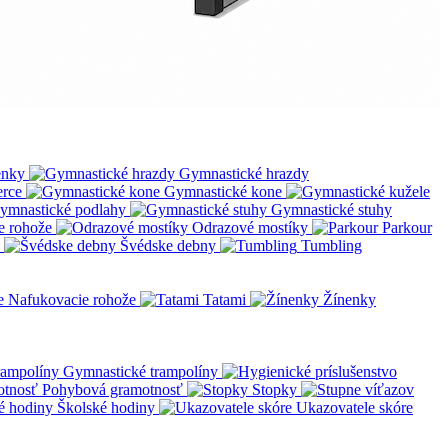
enky
Gymnastické hrazdy
erce
Gymnastické kone
ymnastické podlahy
Gymnastické stuhy
e rohože
Odrazové mostíky
Parkour
Švédske debny
Tumbling
Nafukovacie rohože
Tatami
Žínenky
Gymnastické trampolíny
Pohybová gramotnosť
Stopky
Školské hodiny
Ukazovatele skóre