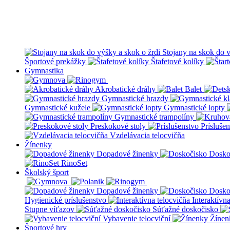
Stojany na skok do v
Športové prekážky
Štafetové kolíky
Gymnastika
Akrobatické dráhy
Balet
Gymnastické hrazdy
Gymnastické kužele
Gymnastické lopty
Gymnastické trampolíny
Preskokové stoly
Prísluše
Vzdelávacia telocvičňa
Žínenky
Dopadové žinenky
Dosko
RinoSet
Školský šport
Dopadové žinenky
Dosko
Hygienické príslušenstvo
Interaktívn
Stupne víťazov
Súťažné doskočisko
Vybavenie telocviční
Žínen
Športové hry