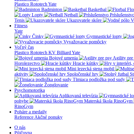
Plastico Rototech
Yate
Badminton
Basketbal
Flo
Lopty
Netball
Príslušenstv
Tenis
Ukazovatele skóre
V
Fitness
Yate
Činky
Gymnastické lopty
Vyvažovacie pomôcky
Voľný čas
Plastico Rototech
KV Billiard
Yate
Bojové umenia
Agility pre
Horolezectvo
Hracie kútiky
Mini lezecká stena mobil
aktivity
Spoločenské hry
St
Tlmiaca podložka pod sudy
Žonglovanie
Psychomotorika
Aplikovaná televízia
pohybe
Materská škola RinoGym
RinoGym
Poháre a medaily
Reference
Akčné ponuky
O nás
Půjčovna