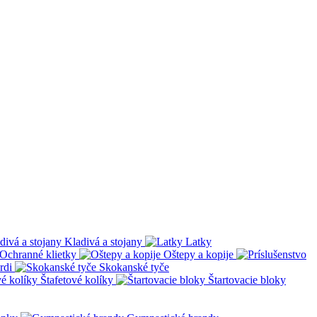
Kladivá a stojany
Latky
Ochranné klietky
Oštepy a kopije
rdi
Skokanské tyče
Štafetové kolíky
Štartovacie bloky