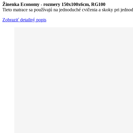
Žinenka Economy - rozmery 150x100x6cm, RG100​
Tieto matrace sa používajú na jednoduché cvičenia a skoky pri jedno
Zobraziť detailný popis