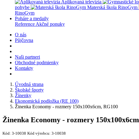
Aplikovaná televízia
pohybe
Materská škola RinoGym
RinoGym
Poháre a medaily
Reference
Akčné ponuky
O nás
Půjčovna
Naši partneri
Obchodné podmienky
Kontakty
Úvodná strana
Školské športy
Žínenky
Ekonomická podložka (RE 100)
Žinenka Economy - rozmery 150x100x6cm, RG100
Žinenka Economy - rozmery 150x100x6c
Kód:
3-10038
Kód výrobcu:
3-10038