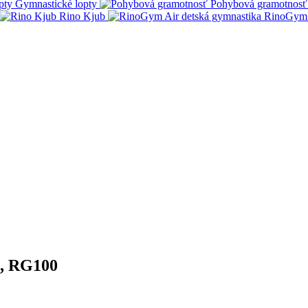
Gymnastické lopty
Pohybová gramotnosť
Rino Kjub
RinoGym 
m, RG100