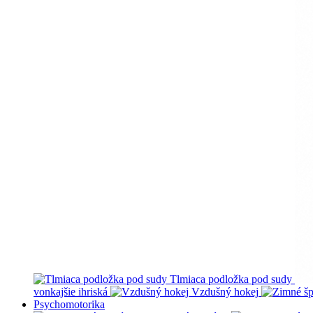
Tlmiaca podložka pod sudy
vonkajšie ihriská
Vzdušný hokej
Psychomotorika