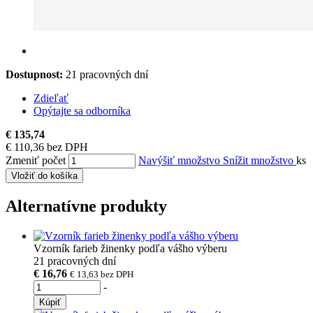
Dostupnost:
21 pracovných dní
Zdieľať
Opýtajte sa odborníka
€ 135,74
€ 110,36 bez DPH
Zmeniť počet
Navýšiť množstvo
Snížit množstvo
ks
Vložiť do košíka
Alternatívne produkty
Vzorník farieb žinenky podľa vášho výberu
21 pracovných dní
€ 16,76
€ 13,63
bez DPH
-
Kúpiť