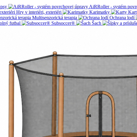
 psy
AiRRoller - systém povr
Hry v interiéri, exteriéri
Karimatky
Kart
Multisenzorická terapia
Ochrana lodí
olný futbal
Subsoccer®
Šach