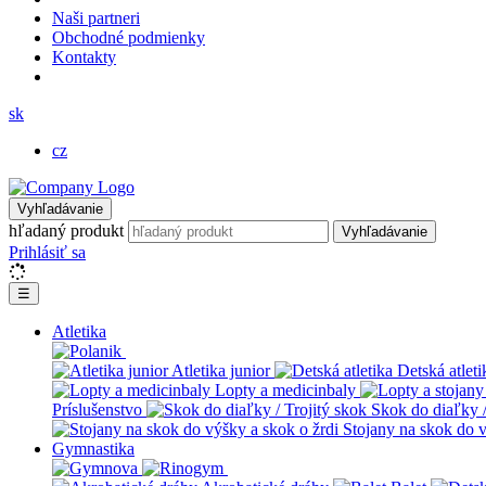
Naši partneri
Obchodné podmienky
Kontakty
sk
cz
Vyhľadávanie
hľadaný produkt
Vyhľadávanie
Prihlásiť sa
☰
Atletika
Atletika junior
Detská atleti
Lopty a medicinbaly
Príslušenstvo
Skok do diaľky /
Stojany na skok do v
Gymnastika