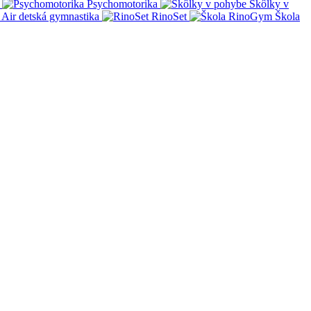
Psychomotorika
Škôlky v
Air detská gymnastika
RinoSet
Škola