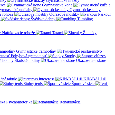
enky
Gymnastické hrazdy
erce
Gymnastické kone
ymnastické podlahy
Gymnastické stuhy
e rohože
Odrazové mostíky
Parkour
Švédske debny
Tumbling
Nafukovacie rohože
Tatami
Žínenky
Gymnastické trampolíny
Pohybová gramotnosť
Stopky
Školské hodiny
Ukazovatele skóre
čné tabule
Intercross
KIN-BALL®
Stolný tenis
Športové siete
Psychomotorika
Rehabilitácia