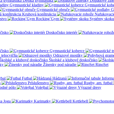
Detská gymnastika
Dopadové žin
Gymnastické kladiny
Gymnastické kob
Gymnastické obruče
G
Kruhová konštrukcia
Nafukovaci
nstvo
Rocking´Gym
Systémy skoku
čisko
Doskočisko interiér
čisko
Gymnastické koberce
a telocvičňa
Odrazové mostíky
Školské a klubové doskočisko
ky
Žínenky pod náradie
RinoSet
rbal
Futbal
Hádzaná
Informa
o
Príslušenstvo
Rugby, am. futbal
odné pólo
Volejbal
Výrazné dresy
Joga
Karimatky
Kettlebell