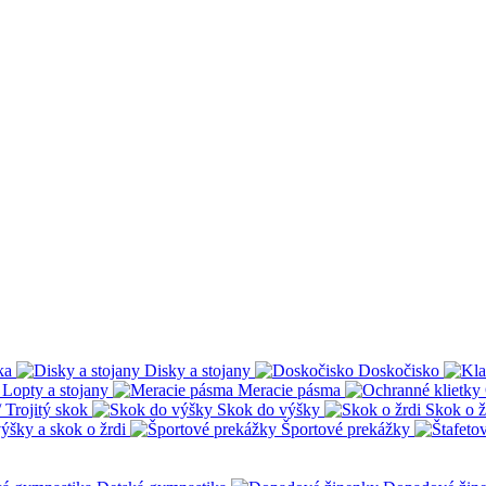
ka
Disky a stojany
Doskočisko
Lopty a stojany
Meracie pásma
 Trojitý skok
Skok do výšky
Skok o ž
ýšky a skok o žrdi
Športové prekážky