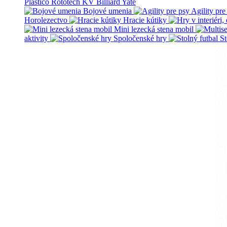
Plastico Rototech
KV Billiard
Yate
Bojové umenia
Agility pre
Horolezectvo
Hracie kútiky
Mini lezecká stena mobil
aktivity
Spoločenské hry
St