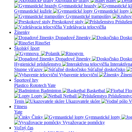
Akrobatické dráhy
Balet
Gymnastické hrazdy
Gymnastické kužele
Gymnastické lopty
Gymnastické trampolíny
Preskokové stoly
Prísluše
Vzdelávacia telocvičňa
Žínenky
Dopadové žinenky
Dosko
RinoSet
Školský šport
Dopadové žinenky
Dosko
Hygienické príslušenstvo
Interaktívn
Stupne víťazov
Súťažné doskočisko
Vybavenie telocviční
Žínen
Športové hry
Plastico Rototech
Yate
Badminton
Basketbal
Flo
Lopty
Netball
Príslušenstv
Tenis
Ukazovatele skóre
V
Fitness
Yate
Činky
Gymnastické lopty
Vyvažovacie pomôcky
Voľný čas