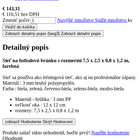
€ 143,31
€ 116,51 bez DPH
Zmeniť počet
Navýšiť množstvo
Snížit množstvo
ks
Vložiť do košíka
Zobraziť detailný popis
(lang3) Zobrazit detailní popis
Detailný popis
Sieť na futbalovú bránku s rozmermi 7,5 x 2,5 x 0,8 x 1,2 m,
farebná
Sieť sa používa ako tréningová sieť, ako aj na profesionálne zápasy.
Materiál : 3 mm hrubý polypropylén.
Farba : biela, zelená, červeno-biela, zeleno-biela, modro-biela.
Materiál - hrúbka : 3 mm PP
veľkosť oka : 12 x 12 cm
rozmery: 7,5 x 2,5 x 0,8 x 1,2 m
zobraziť Hodnotenie
Skrýt Hodnocení
Produkt zatiaľ nikto nehodnotil, buďte prvý!
Napíšte hodnotenie
Ohodnotit