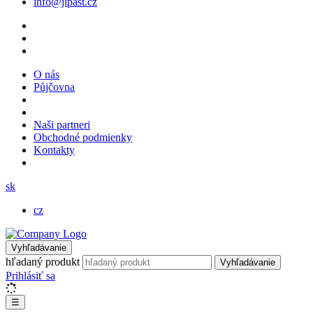
info@jipast.cz
O nás
Půjčovna
Naši partneri
Obchodné podmienky
Kontakty
sk
cz
Vyhľadávanie
hľadaný produkt
Vyhľadávanie
Prihlásiť sa
☰