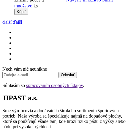
množstvo
ks
Kúpiť
ďalší
ďalší
Nech vám nič neunikne
Odoslať
Súhlasím so
spracovaním osobných údajov
.
JIPAST a.s.
Sme výrobcovia a dodávatelia širokého sortimentu športových
potrieb. Naša výroba sa špecializuje najmä na dopadové plochy,
ktoré sa používajú všade tam, kde hrozí riziko pádu z výšky alebo
pádu pri vysokej rýchlosti.