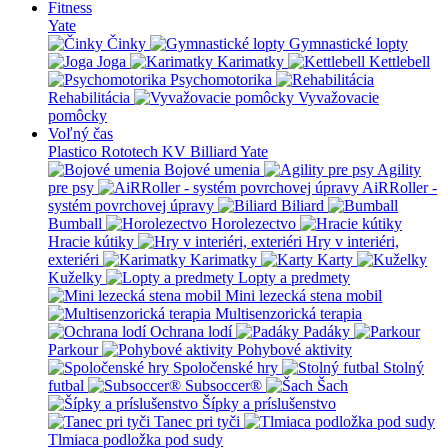
Fitness
Yate
Činky
Gymnastické lopty
Joga
Karimatky
Kettlebell
Psychomotorika
Rehabilitácia
Vyvažovacie
pomôcky
Voľný čas
Plastico Rototech
KV Billiard
Yate
Bojové umenia
Agility
pre psy
AiRRoller -
systém povrchovej úpravy
Biliard
Bumball
Horolezectvo
Hracie kútiky
Hry v interiéri,
exteriéri
Karimatky
Karty
Kuželky
Lopty a predmety
Mini lezecká stena mobil
Multisenzorická terapia
Ochrana lodí
Padáky
Parkour
Pohybové aktivity
Spoločenské hry
Stolný
futbal
Subsoccer®
Šach
Šípky a príslušenstvo
Tanec pri tyči
Tlmiaca podložka pod sudy