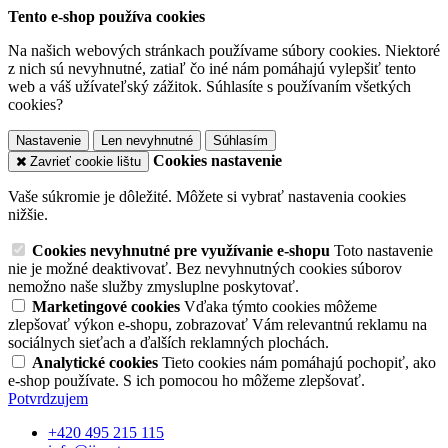
Tento e-shop používa cookies
Na našich webových stránkach používame súbory cookies. Niektoré
z nich sú nevyhnutné, zatiaľ čo iné nám pomáhajú vylepšiť tento
web a váš užívateľský zážitok. Súhlasíte s používaním všetkých
cookies?
Nastavenie
Len nevyhnutné
Súhlasím
Cookies nastavenie
Zavrieť cookie lištu
Vaše súkromie je dôležité. Môžete si vybrať nastavenia cookies
nižšie.
Cookies nevyhnutné pre využívanie e-shopu
Toto nastavenie
nie je možné deaktivovať. Bez nevyhnutných cookies súborov
nemožno naše služby zmysluplne poskytovať.
Marketingové cookies
Vďaka týmto cookies môžeme
zlepšovať výkon e-shopu, zobrazovať Vám relevantnú reklamu na
sociálnych sieťach a ďalších reklamných plochách.
Analytické cookies
Tieto cookies nám pomáhajú pochopiť, ako
e-shop používate. S ich pomocou ho môžeme zlepšovať.
Potvrdzujem
+420 495 215 115