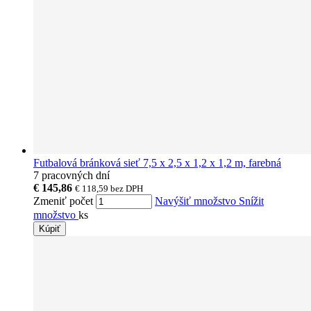
Futbalová bránková sieť 7,5 x 2,5 x 1,2 x 1,2 m, farebná
7 pracovných dní
€ 145,86
€ 118,59
bez DPH
Zmeniť počet
Navýšiť množstvo
Snížit
množstvo
ks
Kúpiť