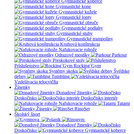
Gymnastické koberce
Gymnastické kone
Gymnastické kužele
Gymnastické lopty
Gymnastické obruče
Gymnastické podlahy
Gymnastické stuhy
Gymnastické trampolíny
Kruhová konštrukcia
Nafukovacie rohože
Odrazové mostíky
Parkour
Preskokové stoly
Príslušenstvo
Rocking´Gym
Systémy skoku
Švédske
debny
Tumbling
Vzdelávacia telocvičňa
Žínenky
Dopadové žinenky
Doskočisko
Doskočisko interiér
Nafukovacie rohože
Tatami
Žínenky
RinoSet
Školský šport
Dopadové žinenky
Doskočisko
Gymnastické koberce