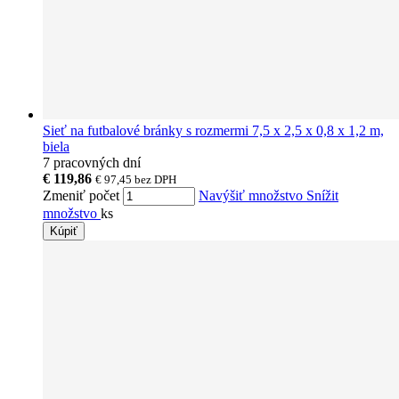
Sieť na futbalové bránky s rozmermi 7,5 x 2,5 x 0,8 x 1,2 m,
biela
7 pracovných dní
€ 119,86
€ 97,45
bez DPH
Zmeniť počet
Navýšiť množstvo
Snížit
množstvo
ks
Kúpiť