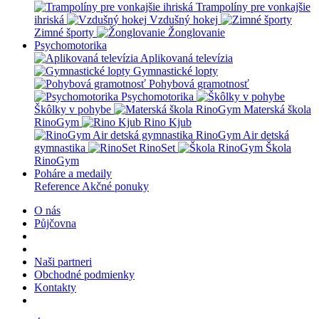
Trampolíny pre vonkajšie
ihriská
Vzdušný hokej
Zimné športy
Žonglovanie
Psychomotorika
Aplikovaná televízia
Gymnastické lopty
Pohybová gramotnosť
Psychomotorika
Škôlky v pohybe
Materská škola
RinoGym
Rino Kjub
RinoGym Air detská
gymnastika
RinoSet
Škola
RinoGym
Poháre a medaily
Reference
Akčné ponuky
O nás
Půjčovna
Naši partneri
Obchodné podmienky
Kontakty