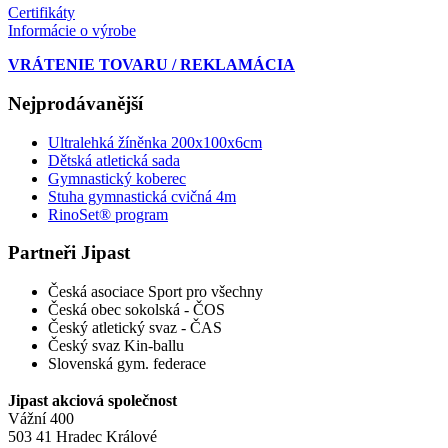
Certifikáty
Informácie o výrobe
VRÁTENIE TOVARU / REKLAMÁCIA
Nejprodávanější
Ultralehká žíněnka 200x100x6cm
Dětská atletická sada
Gymnastický koberec
Stuha gymnastická cvičná 4m
RinoSet® program
Partneři Jipast
Česká asociace Sport pro všechny
Česká obec sokolská - ČOS
Český atletický svaz - ČAS
Český svaz Kin-ballu
Slovenská gym. federace
Jipast akciová společnost
Vážní 400
503 41 Hradec Králové