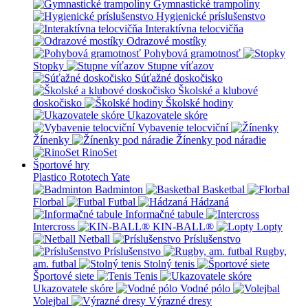
Gymnastické trampolíny
Hygienické príslušenstvo
Interaktívna telocvičňa
Odrazové mostíky
Pohybová gramotnosť
Stopky
Stupne víťazov
Súťažné doskočisko
Školské a klubové
doskočisko
Školské hodiny
Ukazovatele skóre
Vybavenie telocviční
Žínenky
Žínenky pod náradie
RinoSet
Športové hry
Plastico Rototech
Yate
Badminton
Basketbal
Florbal
Futbal
Hádzaná
Informačné tabule
Intercross
KIN-BALL®
Lopty
Netball
Príslušenstvo
Príslušenstvo
Rugby,
am. futbal
Stolný tenis
Športové siete
Tenis
Ukazovatele skóre
Vodné pólo
Volejbal
Výrazné dresy