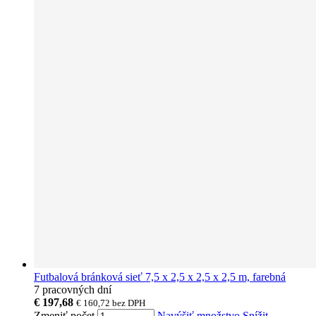
Futbalová bránková sieť 7,5 x 2,5 x 2,5 x 2,5 m, farebná
7 pracovných dní
€ 197,68
€ 160,72
bez DPH
Zmeniť počet
Navýšiť množstvo
Snížit