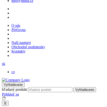
info@jipast.cz
O nás
Půjčovna
Naši partneri
Obchodné podmienky
Kontakty
sk
cz
Vyhľadávanie
hľadaný produkt
Vyhľadávanie
Prihlásiť sa
☰