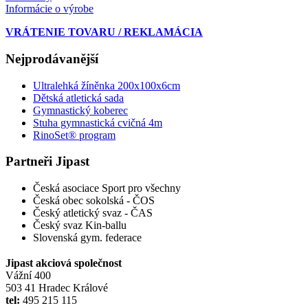
Informácie o výrobe
VRÁTENIE TOVARU / REKLAMÁCIA
Nejprodávanější
Ultralehká žíněnka 200x100x6cm
Dětská atletická sada
Gymnastický koberec
Stuha gymnastická cvičná 4m
RinoSet® program
Partneři Jipast
Česká asociace Sport pro všechny
Česká obec sokolská - ČOS
Český atletický svaz - ČAS
Český svaz Kin-ballu
Slovenská gym. federace
Jipast akciová společnost
Vážní 400
503 41 Hradec Králové
tel:
495 215 115