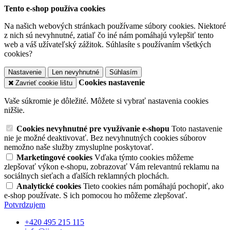
Tento e-shop používa cookies
Na našich webových stránkach používame súbory cookies. Niektoré
z nich sú nevyhnutné, zatiaľ čo iné nám pomáhajú vylepšiť tento
web a váš užívateľský zážitok. Súhlasíte s používaním všetkých
cookies?
Nastavenie
Len nevyhnutné
Súhlasím
Cookies nastavenie
Zavrieť cookie lištu
Vaše súkromie je dôležité. Môžete si vybrať nastavenia cookies
nižšie.
Cookies nevyhnutné pre využívanie e-shopu
Toto nastavenie
nie je možné deaktivovať. Bez nevyhnutných cookies súborov
nemožno naše služby zmysluplne poskytovať.
Marketingové cookies
Vďaka týmto cookies môžeme
zlepšovať výkon e-shopu, zobrazovať Vám relevantnú reklamu na
sociálnych sieťach a ďalších reklamných plochách.
Analytické cookies
Tieto cookies nám pomáhajú pochopiť, ako
e-shop používate. S ich pomocou ho môžeme zlepšovať.
Potvrdzujem
+420 495 215 115