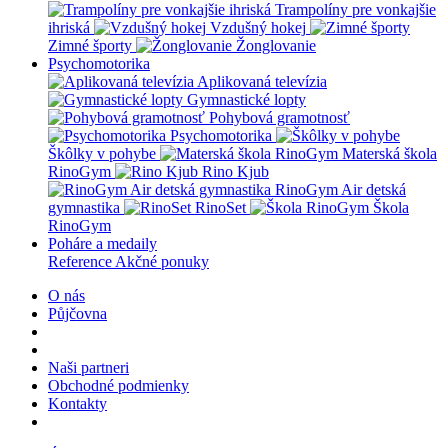
Trampolíny pre vonkajšie
ihriská
Vzdušný hokej
Zimné športy
Žonglovanie
Psychomotorika
Aplikovaná televízia
Gymnastické lopty
Pohybová gramotnosť
Psychomotorika
Škôlky v pohybe
Materská škola
RinoGym
Rino Kjub
RinoGym Air detská
gymnastika
RinoSet
Škola
RinoGym
Poháre a medaily
Reference
Akčné ponuky
O nás
Půjčovna
Naši partneri
Obchodné podmienky
Kontakty