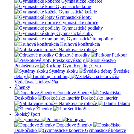
Gymnastické koberce
Gymnastické kone
Gymnastické kužele
Gymnastické lopty
Gymnastické obruče
Gymnastické podlahy
Gymnastické stuhy
Gymnastické trampolíny
Kruhová konštrukcia
Nafukovacie rohože
Odrazové mostíky
Parkour
Preskokové stoly
Príslušenstvo
Rocking´Gym
Systémy skoku
Švédske
debny
Tumbling
Vzdelávacia telocvičňa
Žínenky
Dopadové žinenky
Doskočisko
Doskočisko interiér
Nafukovacie rohože
Tatami
Žínenky
RinoSet
Školský šport
Dopadové žinenky
Doskočisko
Gymnastické koberce