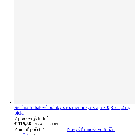
Sieť na futbalové bránky s rozmermi 7,5 x 2,5 x 0,8 x 1,2 m,
biela
7 pracovných dní
€ 119,86
€ 97,45
bez DPH
Zmeniť počet
Navýšiť množstvo
Snížit