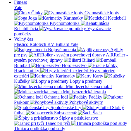
Fitness
Yate
Činky
Gymnastické lopty
Joga
Karimatky
Kettlebell
Psychomotorika
Rehabilitácia
Vyvažovacie
pomôcky
Voľný čas
Plastico Rototech
KV Billiard
Yate
Bojové umenia
Agility
pre psy
AiRRoller -
systém povrchovej úpravy
Biliard
Bumball
Horolezectvo
Hracie kútiky
Hry v interiéri,
exteriéri
Karimatky
Karty
Kuželky
Lopty a predmety
Mini lezecká stena mobil
Multisenzorická terapia
Ochrana lodí
Padáky
Parkour
Pohybové aktivity
Spoločenské hry
Stolný
futbal
Subsoccer®
Šach
Šípky a príslušenstvo
Tanec pri tyči
Tlmiaca podložka pod sudy