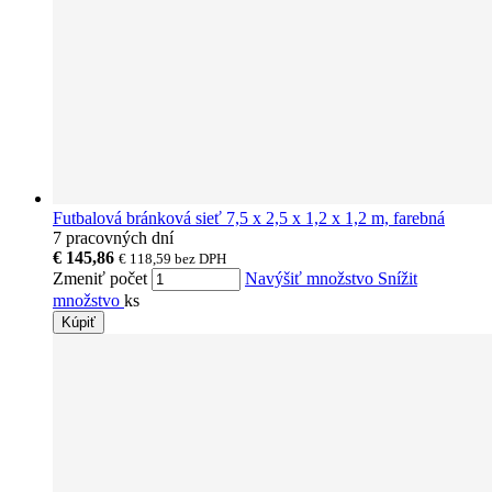
Futbalová bránková sieť 7,5 x 2,5 x 1,2 x 1,2 m, farebná
7 pracovných dní
€ 145,86
€ 118,59
bez DPH
Zmeniť počet
Navýšiť množstvo
Snížit
množstvo
ks
Kúpiť