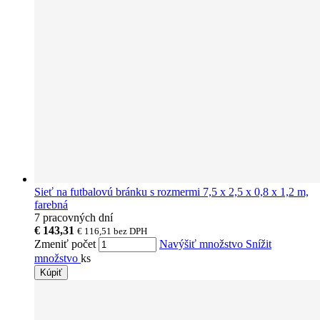
Sieť na futbalovú bránku s rozmermi 7,5 x 2,5 x 0,8 x 1,2 m,
farebná
7 pracovných dní
€ 143,31
€ 116,51
bez DPH
Zmeniť počet
Navýšiť množstvo
Snížit
množstvo
ks
Kúpiť