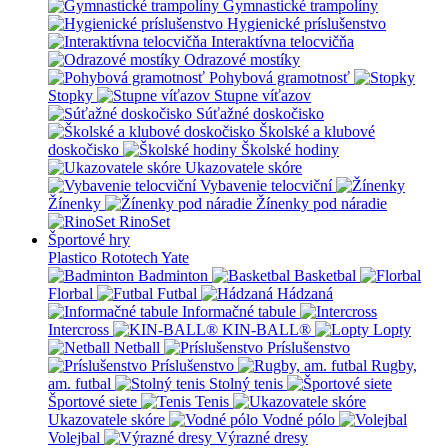
Gymnastické trampolíny
Hygienické príslušenstvo
Interaktívna telocvičňa
Odrazové mostíky
Pohybová gramotnosť
Stopky
Stupne víťazov
Súťažné doskočisko
Školské a klubové
doskočisko
Školské hodiny
Ukazovatele skóre
Vybavenie telocviční
Žínenky
Žínenky pod náradie
RinoSet
Športové hry
Plastico Rototech
Yate
Badminton
Basketbal
Florbal
Futbal
Hádzaná
Informačné tabule
Intercross
KIN-BALL®
Lopty
Netball
Príslušenstvo
Príslušenstvo
Rugby,
am. futbal
Stolný tenis
Športové siete
Tenis
Ukazovatele skóre
Vodné pólo
Volejbal
Výrazné dresy