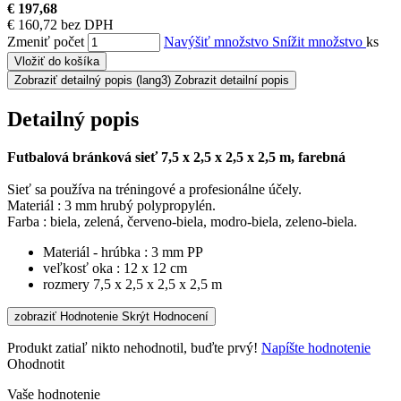
€ 197,68
€ 160,72 bez DPH
Zmeniť počet
Navýšiť množstvo
Snížit množstvo
ks
Vložiť do košíka
Zobraziť detailný popis
(lang3) Zobrazit detailní popis
Detailný popis
Futbalová bránková sieť 7,5 x 2,5 x 2,5 x 2,5 m, farebná
Sieť sa používa na tréningové a profesionálne účely.
Materiál : 3 mm hrubý polypropylén.
Farba : biela, zelená, červeno-biela, modro-biela, zeleno-biela.
Materiál - hrúbka : 3 mm PP
veľkosť oka : 12 x 12 cm
rozmery 7,5 x 2,5 x 2,5 x 2,5 m
zobraziť Hodnotenie
Skrýt Hodnocení
Produkt zatiaľ nikto nehodnotil, buďte prvý!
Napíšte hodnotenie
Ohodnotit
Vaše hodnotenie