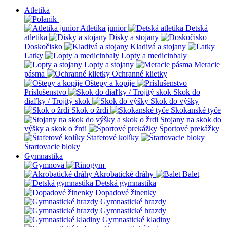
Atletika
Atletika junior
Detská
atletika
Disky a stojany
Doskočisko
Kladivá a stojany
Latky
Lopty a medicinbaly
Lopty a stojany
Meracie
pásma
Ochranné klietky
Oštepy a kopije
Príslušenstvo
Skok do
diaľky / Trojitý skok
Skok do výšky
Skok o žrdi
Skokanské tyče
Stojany na skok do
výšky a skok o žrdi
Športové prekážky
Štafetové kolíky
Štartovacie bloky
Gymnastika
Akrobatické dráhy
Balet
Detská gymnastika
Dopadové žinenky
Gymnastické hrazdy
Gymnastické hrazdy
Gymnastické kladiny