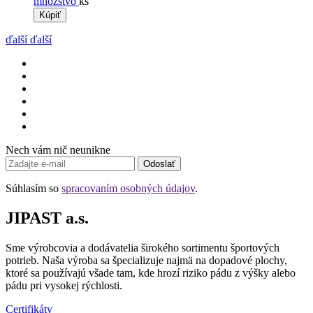
množstvo
ks
Kúpiť
ďalší
ďalší
Nech vám nič neunikne
Odoslať
Súhlasím so
spracovaním osobných údajov
.
JIPAST a.s.
Sme výrobcovia a dodávatelia širokého sortimentu športových
potrieb. Naša výroba sa špecializuje najmä na dopadové plochy,
ktoré sa používajú všade tam, kde hrozí riziko pádu z výšky alebo
pádu pri vysokej rýchlosti.
Certifikáty