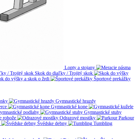
Lopty a stojany
Skok do diaľky / Trojitý skok
ok do výšky a skok o žrdi
Športové prekážky
enky
Gymnastické hrazdy
erce
Gymnastické kone
ymnastické podlahy
Gymnastické stuhy
e rohože
Odrazové mostíky
Parkour
Švédske debny
Tumbling