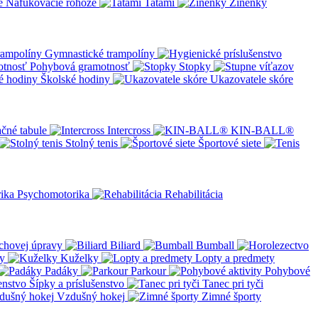
Nafukovacie rohože
Tatami
Žínenky
Gymnastické trampolíny
Pohybová gramotnosť
Stopky
Školské hodiny
Ukazovatele skóre
čné tabule
Intercross
KIN-BALL®
Stolný tenis
Športové siete
Psychomotorika
Rehabilitácia
chovej úpravy
Biliard
Bumball
y
Kuželky
Lopty a predmety
Padáky
Parkour
Pohybové
Šípky a príslušenstvo
Tanec pri tyči
Vzdušný hokej
Zimné športy