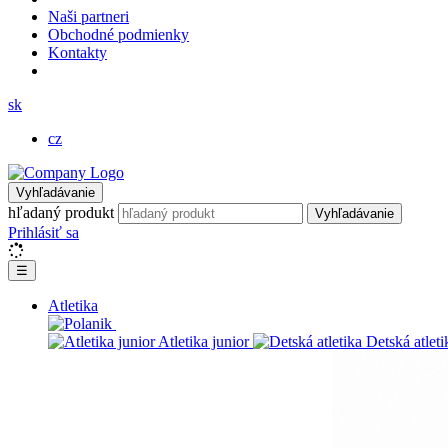
Naši partneri
Obchodné podmienky
Kontakty
sk
cz
Vyhľadávanie
hľadaný produkt
Vyhľadávanie
Prihlásiť sa
☰
Atletika
Atletika junior
Detská atleti