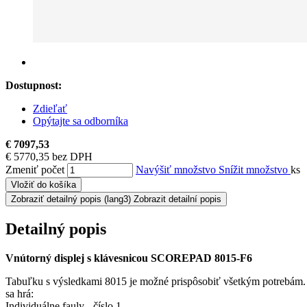
Dostupnost:
Zdieľať
Opýtajte sa odborníka
€ 7097,53
€ 5770,35 bez DPH
Zmeniť počet
Navýšiť množstvo
Snížit množstvo
ks
Vložiť do košíka
Zobraziť detailný popis
(lang3) Zobrazit detailní popis
Detailný popis
Vnútorný displej s klávesnicou SCOREPAD 8015-F6
Tabuľku s výsledkami 8015 je možné prispôsobiť všetkým potrebám. B
sa hrá:
Individuálne fauly - číslo 1