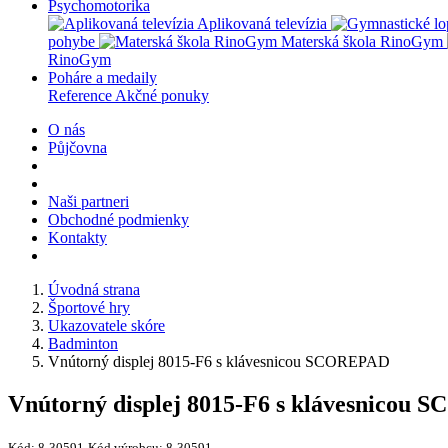
Psychomotorika
Aplikovaná televízia
pohybe
Materská škola RinoGym
RinoGym
Poháre a medaily
Reference
Akčné ponuky
O nás
Půjčovna
Naši partneri
Obchodné podmienky
Kontakty
Úvodná strana
Športové hry
Ukazovatele skóre
Badminton
Vnútorný displej 8015-F6 s klávesnicou SCOREPAD
Vnútorný displej 8015-F6 s klávesnicou
Kód:
8-30591
Kód výrobcu:
8-30591