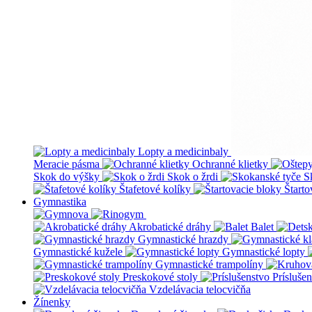
Lopty a medicinbaly
Meracie pásma
Ochranné klietky
Skok do výšky
Skok o žrdi
S
Štafetové kolíky
Štarto
Gymnastika
Akrobatické dráhy
Balet
Gymnastické hrazdy
Gymnastické kužele
Gymnastické lopty
Gymnastické trampolíny
Preskokové stoly
Prísluše
Vzdelávacia telocvičňa
Žínenky