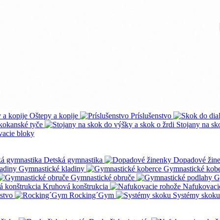
Oštepy a kopije
Príslušenstvo
kokanské tyče
Stojany na sk
vacie bloky
Detská gymnastika
Dopadové žin
Gymnastické kladiny
Gymnastické kob
Gymnastické obruče
G
Kruhová konštrukcia
Nafukovaci
nstvo
Rocking´Gym
Systémy skoku