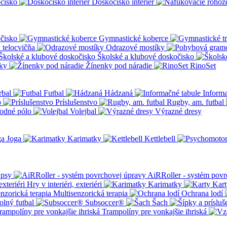
čisko
Doskočisko interiér
čisko
Gymnastické koberce
a telocvičňa
Odrazové mostíky
Školské a klubové doskočisko
ky
Žínenky pod náradie
RinoSet
rbal
Futbal
Hádzaná
Informa
o
Príslušenstvo
Rugby, am. futbal
odné pólo
Volejbal
Výrazné dresy
Joga
Karimatky
Kettlebell
 psy
AiRRoller - systém povr
Hry v interiéri, exteriéri
Karimatky
Kart
Multisenzorická terapia
Ochrana lodí
olný futbal
Subsoccer®
Šach
Trampolíny pre vonkajšie ihriská