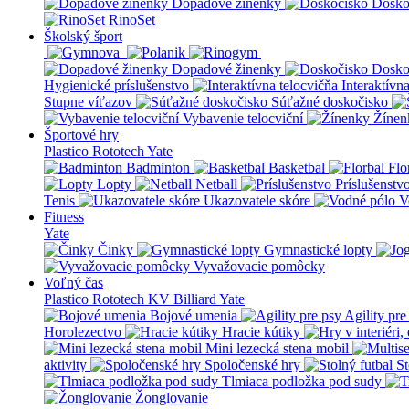
Dopadové žinenky
Dosko
RinoSet
Školský šport
Dopadové žinenky
Dosko
Hygienické príslušenstvo
Interaktívn
Stupne víťazov
Súťažné doskočisko
Vybavenie telocviční
Žínen
Športové hry
Plastico Rototech
Yate
Badminton
Basketbal
Flo
Lopty
Netball
Príslušenstv
Tenis
Ukazovatele skóre
V
Fitness
Yate
Činky
Gymnastické lopty
Vyvažovacie pomôcky
Voľný čas
Plastico Rototech
KV Billiard
Yate
Bojové umenia
Agility pre
Horolezectvo
Hracie kútiky
Mini lezecká stena mobil
aktivity
Spoločenské hry
St
Tlmiaca podložka pod sudy
Žonglovanie