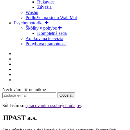
Rukavice
Závažia
Wushu
Podložka na stenu Wall Mat
Psychomotorika
Škôlky v pohybe
Kompletná sada
Aplikovaná televízia
Pohybová gramotnosť
Nech vám nič neunikne
Odoslať
Súhlasím so
spracovaním osobných údajov
.
JIPAST a.s.