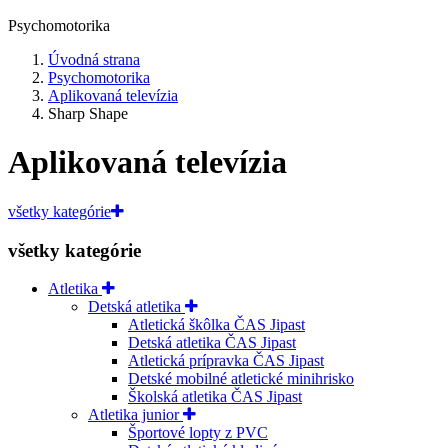
Psychomotorika
Úvodná strana
Psychomotorika
Aplikovaná televízia
Sharp Shape
Aplikovaná televízia
všetky kategórie
všetky kategórie
Atletika
Detská atletika
Atletická škôlka ČAS Jipast
Detská atletika ČAS Jipast
Atletická prípravka ČAS Jipast
Detské mobilné atletické minihrisko
Školská atletika ČAS Jipast
Atletika junior
Športové lopty z PVC