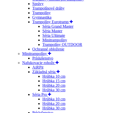
Správy
Trampolínové dráhy
Trampolíny
Gymnastika
Trampolíny Eurotramp
Séria Grand Master
Séria Master
Séria Ultimate
Minitrampolíny
Trampolíny OUTDOOR
Ochranné obloženie
Minitrampolíny
Príslušenstvo
Nafukovacie rohože
AiRPit
Základná séria
Hrúbka 10 cm
Hrúbka 15 cm
Hrúbka 20 cm
Hrúbka 30 cm
Séria Pro
Hrúbka 10 cm
Hrúbka 20 cm
Hrúbka 30 cm
Príslušenstvo