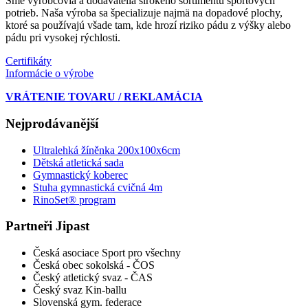
Sme výrobcovia a dodávatelia širokého sortimentu športových
potrieb. Naša výroba sa špecializuje najmä na dopadové plochy,
ktoré sa používajú všade tam, kde hrozí riziko pádu z výšky alebo
pádu pri vysokej rýchlosti.
Certifikáty
Informácie o výrobe
VRÁTENIE TOVARU / REKLAMÁCIA
Nejprodávanější
Ultralehká žíněnka 200x100x6cm
Dětská atletická sada
Gymnastický koberec
Stuha gymnastická cvičná 4m
RinoSet® program
Partneři Jipast
Česká asociace Sport pro všechny
Česká obec sokolská - ČOS
Český atletický svaz - ČAS
Český svaz Kin-ballu
Slovenská gym. federace