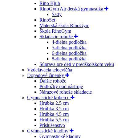
Rino Kjub
RinoGym Air detská gymnastika
Sady
RinoSet
Materská škola RinoGym
Škola RinoGym
Skladacie rohože
4-dielna podložka
5-dielna podložka
6-dielna podložka
8-dielna podložka
Súprava pre deti v predškolskom veku
Vzdelávacia telocvičňa
Dopadové žinenky
Ďalšie rohože
Podložky pod nástroje
Nárazové rohože skladacie
Gymnastické koberce
Hrúbka 2,5 cm
Hrúbka 3,5 cm
Hrúbka 4,5 cm
Hrúbka 5,5 cm
Príslušenstvo
Gymnastické kladiny
Gymnastické kladiny