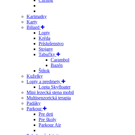
Curling
Karimatky
Karty
Biliard
Lopty
Kréda
Príslušenstvo
Stojany
Tabuľky
Carambol
Bazén
Štítok
Kuželky
Lopty a predmety
Lopta Skyfloater
Mini lezecká stena mobil
Multisenzorická terapia
Padáky
Parkour
Pre deti
Pre školy
Parkour Air