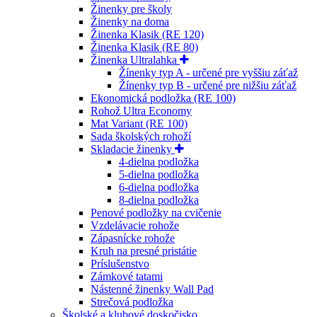
Žinenky pre školy
Žinenky na doma
Žinenka Klasik (RE 120)
Žinenka Klasik (RE 80)
Žinenka Ultralahka
Žínenky typ A - určené pre vyššiu záťaž
Žínenky typ B - určené pre nižšiu záťaž
Ekonomická podložka (RE 100)
Rohož Ultra Economy
Mat Variant (RE 100)
Sada školských rohoží
Skladacie žinenky
4-dielna podložka
5-dielna podložka
6-dielna podložka
8-dielna podložka
Penové podložky na cvičenie
Vzdelávacie rohože
Zápasnícke rohože
Kruh na presné pristátie
Príslušenstvo
Zámkové tatami
Nástenné žinenky Wall Pad
Strečová podložka
Školské a klubové doskočisko