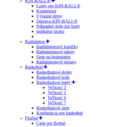
KIN-BALL®
Lopty pre KIN-BALL®
Kompresor
Výrazné dresy
Súprava KIN-BALL®
Náhradné duše pre lopty
Indikátor skoku
Badminton
Badmintonové loptičky
Badmintonové rakety
Siete na bedminton
Badmintonové stojany
Basketbal
Basketbalové dosky
Basketbalové koše
Basketbalové lopty
Veľkosť 3
Veľkosť 5
Veľkosť 6
Veľkosť 7
Basketbalové siete
Konštrukcia pre basketbal
Florbal
Ciele pre florbal