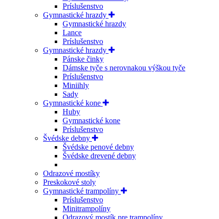
Príslušenstvo
Gymnastické hrazdy
Gymnastické hrazdy
Lance
Príslušenstvo
Gymnastické hrazdy
Pánske činky
Dámske tyče s nerovnakou výškou tyče
Príslušenstvo
Miniihly
Sady
Gymnastické kone
Huby
Gymnastické kone
Príslušenstvo
Švédske debny
Švédske penové debny
Švédske drevené debny
Odrazové mostíky
Preskokové stoly
Gymnastické trampolíny
Príslušenstvo
Minitrampolíny
Odrazový mostík pre trampolíny