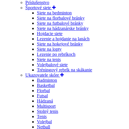
Príslušenstvo
Športové siete
Siete na bedminton
Siete na florbalové bránky
Siete na futbalové bránky
Siete na hádzanárske bránky
Hojdacie siete
Lezenie a hojdanie na lanách
Siete na hokejové bránky
Siete na lopty
Lezenie po rebríkoch
Siete na tenis
Volejbalové siete
Tréningový rebrík na skákanie
Ukazovatele skóre
Badminton
Basketbal
Florbal
Futsal
Hádzaná
Multisport
Stolný tenis
Tenis
Volejbal
Netball