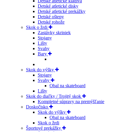
Detské atletické kladivá
Detské atletické disky
Detské atletické prekážky
Detské oštepy
Detské rohože
Skok o žrdi
Zastávky skriniek
Stojany
Lišty
Svahy
Bary
Skok do výšky
Stojany
Svahy
Obal na skateboard
Lišty
Skok do diaľky / Trojitý skok
Kompletné súpravy na premýšľanie
Doskočisko
Skok do výšky
Obal na skateboard
Skok o žrdi
Športové prekážky