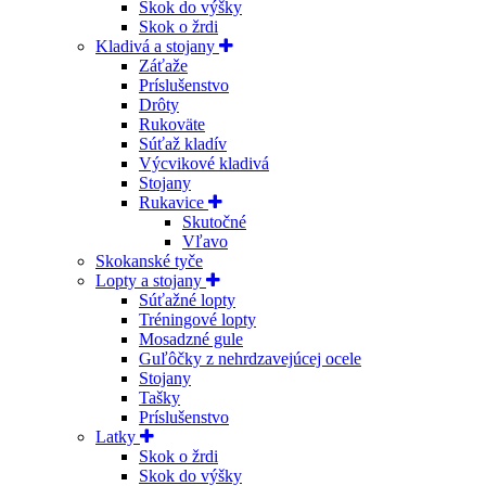
Skok do výšky
Skok o žrdi
Kladivá a stojany
Záťaže
Príslušenstvo
Drôty
Rukoväte
Súťaž kladív
Výcvikové kladivá
Stojany
Rukavice
Skutočné
Vľavo
Skokanské tyče
Lopty a stojany
Súťažné lopty
Tréningové lopty
Mosadzné gule
Guľôčky z nehrdzavejúcej ocele
Stojany
Tašky
Príslušenstvo
Latky
Skok o žrdi
Skok do výšky