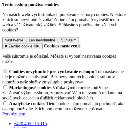
Tento e-shop používa cookies
Na našich webových stránkach používame súbory cookies. Niektoré
z nich sú nevyhnutné, zatiaľ čo iné nám pomáhajú vylepšiť tento
web a váš užívateľský zážitok. Súhlasíte s používaním všetkých
cookies?
Nastavenie
Len nevyhnutné
Súhlasím
Cookies nastavenie
Zavrieť cookie lištu
Vaše súkromie je dôležité. Môžete si vybrať nastavenia cookies
nižšie.
Cookies nevyhnutné pre využívanie e-shopu
Toto nastavenie
nie je možné deaktivovať. Bez nevyhnutných cookies súborov
nemožno naše služby zmysluplne poskytovať.
Marketingové cookies
Vďaka týmto cookies môžeme
zlepšovať výkon e-shopu, zobrazovať Vám relevantnú reklamu na
sociálnych sieťach a ďalších reklamných plochách.
Analytické cookies
Tieto cookies nám pomáhajú pochopiť, ako
e-shop používate. S ich pomocou ho môžeme zlepšovať.
Potvrdzujem
+420 495 215 115