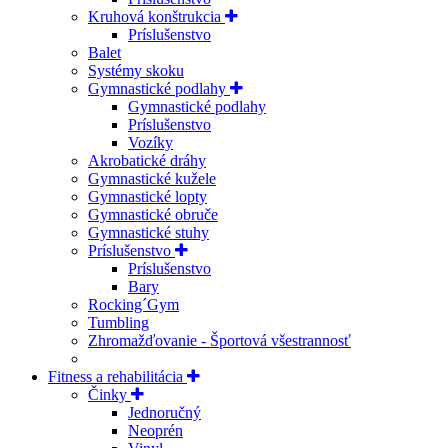
Kruhová konštrukcia
Príslušenstvo
Balet
Systémy skoku
Gymnastické podlahy
Gymnastické podlahy
Príslušenstvo
Vozíky
Akrobatické dráhy
Gymnastické kužele
Gymnastické lopty
Gymnastické obruče
Gymnastické stuhy
Príslušenstvo
Príslušenstvo
Bary
Rocking´Gym
Tumbling
Zhromažďovanie - Športová všestrannosť
Fitness a rehabilitácia
Činky
Jednoručný
Neoprén