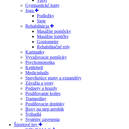
Vinyl
Gymnastické lopty
Joga
Podložky
Siete
Rehabilitácia
Masážne pomôcky
Masážne loptičky
Goniometre
Rehabilitačné roly
Karimatky
Vyvažovacie pomôcky
Psychomotorika
Kettlebell
Medicinballs
Spevňujúce gumy a expandéry
Závažia a vesty
Podpery a hrazdy
Posilňovanie kolies
Trampolíny
Posilňovacie doplnky
Boxy na step aerobik
Švihadlá
Systémy zavesenia
Športové hry