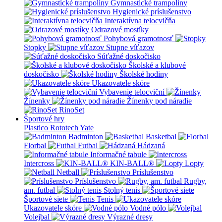
Gymnastické trampolíny
Hygienické príslušenstvo
Interaktívna telocvičňa
Odrazové mostíky
Pohybová gramotnosť
Stopky
Stupne víťazov
Súťažné doskočisko
Školské a klubové
doskočisko
Školské hodiny
Ukazovatele skóre
Vybavenie telocviční
Žínenky
Žínenky pod náradie
RinoSet
Športové hry
Plastico Rototech
Yate
Badminton
Basketbal
Florbal
Futbal
Hádzaná
Informačné tabule
Intercross
KIN-BALL®
Lopty
Netball
Príslušenstvo
Príslušenstvo
Rugby,
am. futbal
Stolný tenis
Športové siete
Tenis
Ukazovatele skóre
Vodné pólo
Volejbal
Výrazné dresy