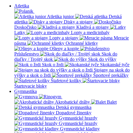
Atletika
Atletika junior
Detská
atletika
Disky a stojany
Doskočisko
Kladivá a stojany
Latky
Lopty a medicinbaly
Lopty a stojany
Meracie
pásma
Ochranné klietky
Oštepy a kopije
Príslušenstvo
Skok do
diaľky / Trojitý skok
Skok do výšky
Skok o žrdi
Skokanské tyče
Stojany na skok do
výšky a skok o žrdi
Športové prekážky
Štafetové kolíky
Štartovacie bloky
Gymnastika
Akrobatické dráhy
Balet
Detská gymnastika
Dopadové žinenky
Gymnastické hrazdy
Gymnastické hrazdy
Gymnastické kladiny