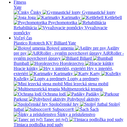
Fitness
Yate
Činky
Gymnastické lopty
Joga
Karimatky
Kettlebell
Psychomotorika
Rehabilitácia
Vyvažovacie
pomôcky
Voľný čas
Plastico Rototech
KV Billiard
Yate
Bojové umenia
Agility
pre psy
AiRRoller -
systém povrchovej úpravy
Biliard
Bumball
Horolezectvo
Hracie kútiky
Hry v interiéri,
exteriéri
Karimatky
Karty
Kuželky
Lopty a predmety
Mini lezecká stena mobil
Multisenzorická terapia
Ochrana lodí
Padáky
Parkour
Pohybové aktivity
Spoločenské hry
Stolný
futbal
Subsoccer®
Šach
Šípky a príslušenstvo
Tanec pri tyči
Tlmiaca podložka pod sudy