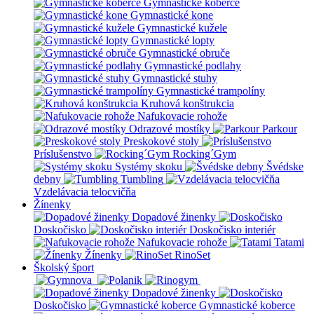
Gymnastické koberce
Gymnastické kone
Gymnastické kužele
Gymnastické lopty
Gymnastické obruče
Gymnastické podlahy
Gymnastické stuhy
Gymnastické trampolíny
Kruhová konštrukcia
Nafukovacie rohože
Odrazové mostíky
Parkour
Preskokové stoly
Príslušenstvo
Rocking´Gym
Systémy skoku
Švédske
debny
Tumbling
Vzdelávacia telocvičňa
Žínenky
Dopadové žinenky
Doskočisko
Doskočisko interiér
Nafukovacie rohože
Tatami
Žínenky
RinoSet
Školský šport
Dopadové žinenky
Doskočisko
Gymnastické koberce