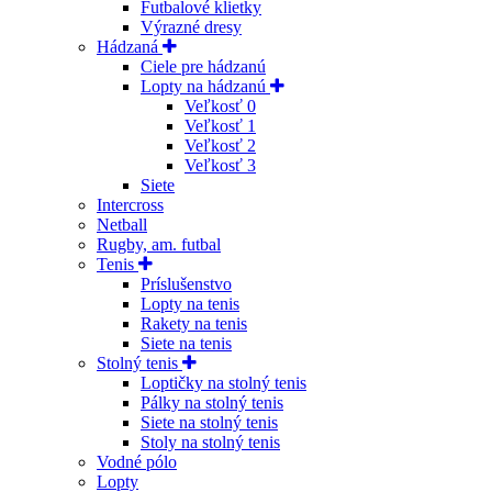
Futbalové klietky
Výrazné dresy
Hádzaná
Ciele pre hádzanú
Lopty na hádzanú
Veľkosť 0
Veľkosť 1
Veľkosť 2
Veľkosť 3
Siete
Intercross
Netball
Rugby, am. futbal
Tenis
Príslušenstvo
Lopty na tenis
Rakety na tenis
Siete na tenis
Stolný tenis
Loptičky na stolný tenis
Pálky na stolný tenis
Siete na stolný tenis
Stoly na stolný tenis
Vodné pólo
Lopty