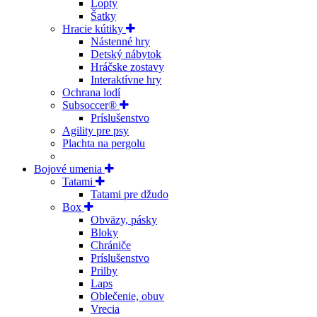
Lopty
Šatky
Hracie kútiky
Nástenné hry
Detský nábytok
Hráčske zostavy
Interaktívne hry
Ochrana lodí
Subsoccer®
Príslušenstvo
Agility pre psy
Plachta na pergolu
Bojové umenia
Tatami
Tatami pre džudo
Box
Obväzy, pásky
Bloky
Chrániče
Príslušenstvo
Prilby
Laps
Oblečenie, obuv
Vrecia