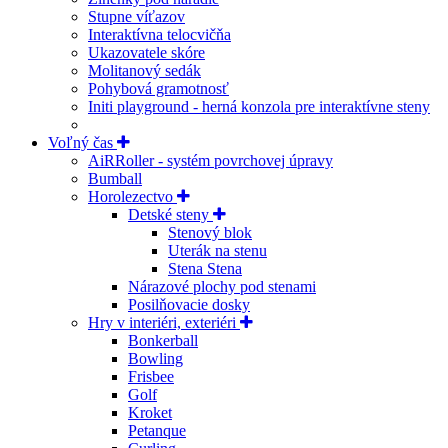
Stupne víťazov
Interaktívna telocvičňa
Ukazovatele skóre
Molitanový sedák
Pohybová gramotnosť
Initi playground - herná konzola pre interaktívne steny
Voľný čas
AiRRoller - systém povrchovej úpravy
Bumball
Horolezectvo
Detské steny
Stenový blok
Uterák na stenu
Stena Stena
Nárazové plochy pod stenami
Posilňovacie dosky
Hry v interiéri, exteriéri
Bonkerball
Bowling
Frisbee
Golf
Kroket
Petanque