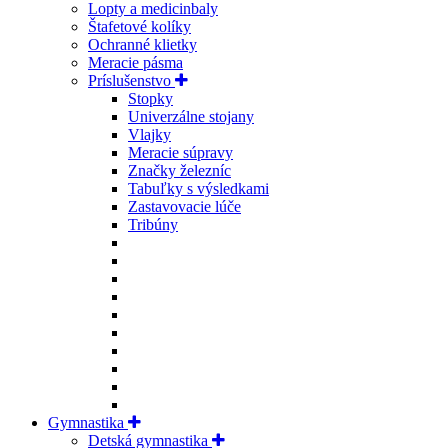
Lopty a medicinbaly
Štafetové kolíky
Ochranné klietky
Meracie pásma
Príslušenstvo
Stopky
Univerzálne stojany
Vlajky
Meracie súpravy
Značky železníc
Tabuľky s výsledkami
Zastavovacie lúče
Tribúny
Gymnastika
Detská gymnastika