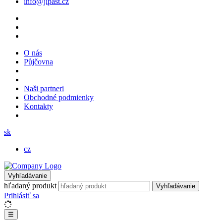
info@jipast.cz
O nás
Půjčovna
Naši partneri
Obchodné podmienky
Kontakty
sk
cz
Vyhľadávanie
hľadaný produkt
Vyhľadávanie
Prihlásiť sa
☰