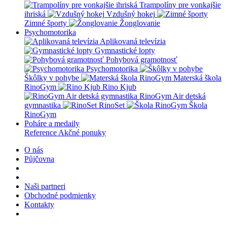
Trampolíny pre vonkajšie
ihriská
Vzdušný hokej
Zimné športy
Žonglovanie
Psychomotorika
Aplikovaná televízia
Gymnastické lopty
Pohybová gramotnosť
Psychomotorika
Škôlky v pohybe
Materská škola
RinoGym
Rino Kjub
RinoGym Air detská
gymnastika
RinoSet
Škola
RinoGym
Poháre a medaily
Reference
Akčné ponuky
O nás
Půjčovna
Naši partneri
Obchodné podmienky
Kontakty