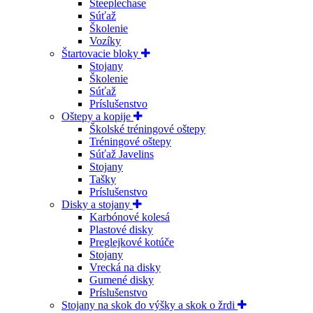
Steeplechase
Súťaž
Školenie
Vozíky
Štartovacie bloky
Stojany
Školenie
Súťaž
Príslušenstvo
Oštepy a kopije
Školské tréningové oštepy
Tréningové oštepy
Súťaž Javelins
Stojany
Tašky
Príslušenstvo
Disky a stojany
Karbónové kolesá
Plastové disky
Preglejkové kotúče
Stojany
Vrecká na disky
Gumené disky
Príslušenstvo
Stojany na skok do výšky a skok o žrdi