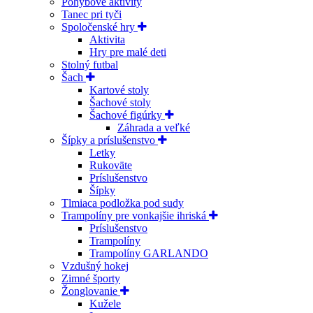
Pohybové aktivity
Tanec pri tyči
Spoločenské hry
Aktivita
Hry pre malé deti
Stolný futbal
Šach
Kartové stoly
Šachové stoly
Šachové figúrky
Záhrada a veľké
Šípky a príslušenstvo
Letky
Rukoväte
Príslušenstvo
Šípky
Tlmiaca podložka pod sudy
Trampolíny pre vonkajšie ihriská
Príslušenstvo
Trampolíny
Trampolíny GARLANDO
Vzdušný hokej
Zimné športy
Žonglovanie
Kužele