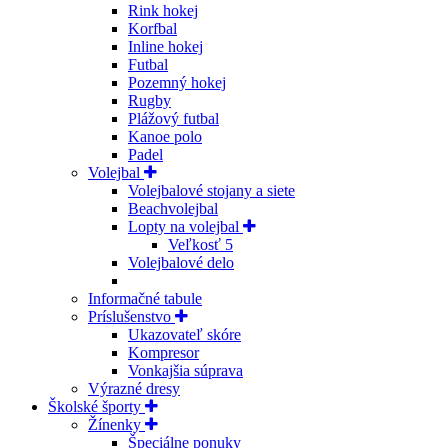
Rink hokej
Korfbal
Inline hokej
Futbal
Pozemný hokej
Rugby
Plážový futbal
Kanoe polo
Padel
Volejbal
Volejbalové stojany a siete
Beachvolejbal
Lopty na volejbal
Veľkosť 5
Volejbalové delo
Informačné tabule
Príslušenstvo
Ukazovateľ skóre
Kompresor
Vonkajšia súprava
Výrazné dresy
Školské športy
Žínenky
Špeciálne ponuky