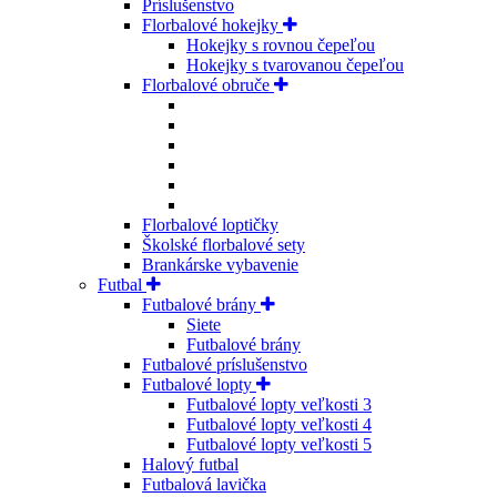
Príslušenstvo
Florbalové hokejky
Hokejky s rovnou čepeľou
Hokejky s tvarovanou čepeľou
Florbalové obruče
Florbalové loptičky
Školské florbalové sety
Brankárske vybavenie
Futbal
Futbalové brány
Siete
Futbalové brány
Futbalové príslušenstvo
Futbalové lopty
Futbalové lopty veľkosti 3
Futbalové lopty veľkosti 4
Futbalové lopty veľkosti 5
Halový futbal
Futbalová lavička