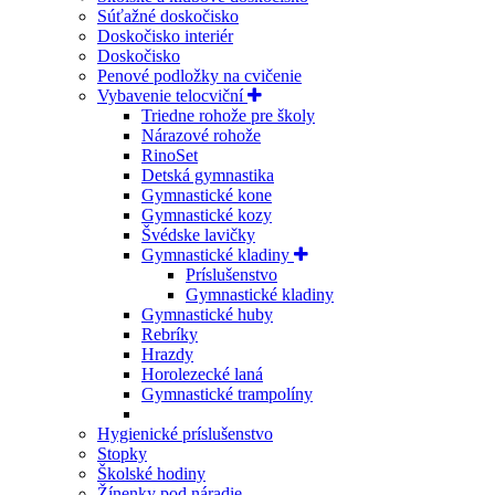
Súťažné doskočisko
Doskočisko interiér
Doskočisko
Penové podložky na cvičenie
Vybavenie telocviční
Triedne rohože pre školy
Nárazové rohože
RinoSet
Detská gymnastika
Gymnastické kone
Gymnastické kozy
Švédske lavičky
Gymnastické kladiny
Príslušenstvo
Gymnastické kladiny
Gymnastické huby
Rebríky
Hrazdy
Horolezecké laná
Gymnastické trampolíny
Hygienické príslušenstvo
Stopky
Školské hodiny
Žínenky pod náradie