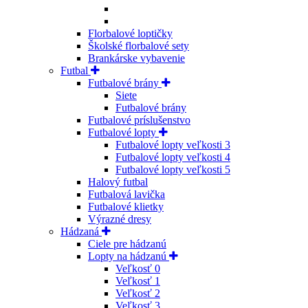
Florbalové loptičky
Školské florbalové sety
Brankárske vybavenie
Futbal
Futbalové brány
Siete
Futbalové brány
Futbalové príslušenstvo
Futbalové lopty
Futbalové lopty veľkosti 3
Futbalové lopty veľkosti 4
Futbalové lopty veľkosti 5
Halový futbal
Futbalová lavička
Futbalové klietky
Výrazné dresy
Hádzaná
Ciele pre hádzanú
Lopty na hádzanú
Veľkosť 0
Veľkosť 1
Veľkosť 2
Veľkosť 3