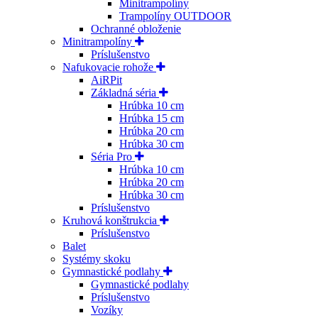
Minitrampolíny
Trampolíny OUTDOOR
Ochranné obloženie
Minitrampolíny
Príslušenstvo
Nafukovacie rohože
AiRPit
Základná séria
Hrúbka 10 cm
Hrúbka 15 cm
Hrúbka 20 cm
Hrúbka 30 cm
Séria Pro
Hrúbka 10 cm
Hrúbka 20 cm
Hrúbka 30 cm
Príslušenstvo
Kruhová konštrukcia
Príslušenstvo
Balet
Systémy skoku
Gymnastické podlahy
Gymnastické podlahy
Príslušenstvo
Vozíky