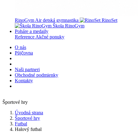
RinoGym Air detská gymnastika
RinoSet
Škola RinoGym
Poháre a medaily
Reference
Akčné ponuky
O nás
Půjčovna
Naši partneri
Obchodné podmienky
Kontakty
Športové hry
Úvodná strana
Športové hry
Futbal
Halový futbal