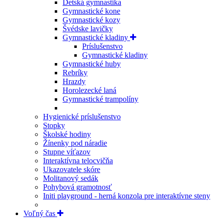
Detská gymnastika
Gymnastické kone
Gymnastické kozy
Švédske lavičky
Gymnastické kladiny
Príslušenstvo
Gymnastické kladiny
Gymnastické huby
Rebríky
Hrazdy
Horolezecké laná
Gymnastické trampolíny
Hygienické príslušenstvo
Stopky
Školské hodiny
Žínenky pod náradie
Stupne víťazov
Interaktívna telocvičňa
Ukazovatele skóre
Molitanový sedák
Pohybová gramotnosť
Initi playground - herná konzola pre interaktívne steny
Voľný čas