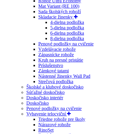
Rohož Ultra Economy
Mat Variant (RE 100)
Sada školských rohoží
Skladacie žinenky
4-dielna podložka
5-dielna podložka
6-dielna podložka
8-dielna podložka
Penové podložky na cvičenie
Vzdelávacie rohože
Zápasnícke rohože
Kruh na presné pristátie
Príslušenstvo
Zámkové tatami
Nástenné žinenky Wall Pad
Strečová podložka
Školské a klubové doskočisko
Súťažné doskočisko
Doskočisko interiér
Doskočisko
Penové podložky na cvičenie
Vybavenie telocviční
Triedne rohože pre školy
Nárazové rohože
RinoSet