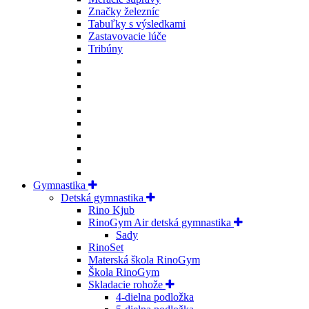
Značky železníc
Tabuľky s výsledkami
Zastavovacie lúče
Tribúny
Gymnastika
Detská gymnastika
Rino Kjub
RinoGym Air detská gymnastika
Sady
RinoSet
Materská škola RinoGym
Škola RinoGym
Skladacie rohože
4-dielna podložka