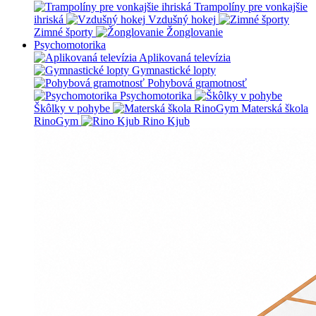
Trampolíny pre vonkajšie
ihriská
Vzdušný hokej
Zimné športy
Žonglovanie
Psychomotorika
Aplikovaná televízia
Gymnastické lopty
Pohybová gramotnosť
Psychomotorika
Škôlky v pohybe
Materská škola
RinoGym
Rino Kjub