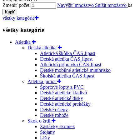
Zmeniť počet
Navýšiť množstvo
Snížit množstvo
ks
Kúpiť
všetky kategórie
všetky kategórie
Atletika
Detská atletika
Atletická škôlka ČAS Jipast
Detská atletika ČAS Jipast
Atletická prípravka ČAS Jipast
Detské mobilné atletické minihrisko
Školská atletika ČAS Jipast
Atletika junior
Športové lopty z PVC
Detské atletické kladivá
Detské atletické disky
Detské atletické prekážky
Detské oštepy
Detské rohože
Skok o žrdi
Zastávky skriniek
Stojany
Lišty