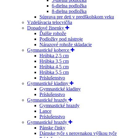
5-dielna podložka
6-dielna podložka
8-dielna podložka
Súprava pre deti v predškolskom veku
Vzdelávacia telocvičňa
Dopadové žinenky
Ďalšie rohože
Podložky pod nástroje
Nárazové rohože skladacie
Gymnastické koberce
Hrúbka 2,5 cm
Hrúbka 3,5 cm
Hrúbka 4,5 cm
Hrúbka 5,5 cm
Príslušenstvo
Gymnastické kladiny
Gymnastické kladiny
Príslušenstvo
Gymnastické hrazdy
Gymnastické hrazdy
Lance
Príslušenstvo
Gymnastické hrazdy
Pánske činky
Dámske tyče s nerovnakou výškou tyče