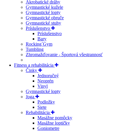
Akrobatické dráhy
Gymnastické kužele
Gymnastické lopty
Gymnastické obruče
Gymnastické stuhy
Príslušenstvo
Príslušenstvo
Bary
Rocking´Gym
Tumbling
Zhromažďovanie - Športová všestrannosť
Fitness a rehabilitácia
Činky
Jednoručný
Neoprén
Vinyl
Gymnastické lopty
Joga
Podložky
Siete
Rehabilitácia
Masážne pomôcky
Masážne loptičky
Goniometre