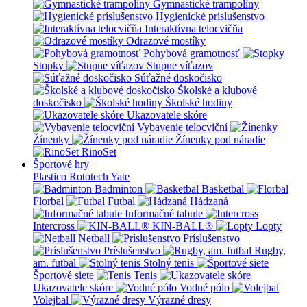
Gymnastické trampolíny
Hygienické príslušenstvo
Interaktívna telocvičňa
Odrazové mostíky
Pohybová gramotnosť
Stopky
Stupne víťazov
Súťažné doskočisko
Školské a klubové
doskočisko
Školské hodiny
Ukazovatele skóre
Vybavenie telocviční
Žínenky
Žínenky pod náradie
RinoSet
Športové hry
Plastico Rototech
Yate
Badminton
Basketbal
Florbal
Futbal
Hádzaná
Informačné tabule
Intercross
KIN-BALL®
Lopty
Netball
Príslušenstvo
Príslušenstvo
Rugby,
am. futbal
Stolný tenis
Športové siete
Tenis
Ukazovatele skóre
Vodné pólo
Volejbal
Výrazné dresy