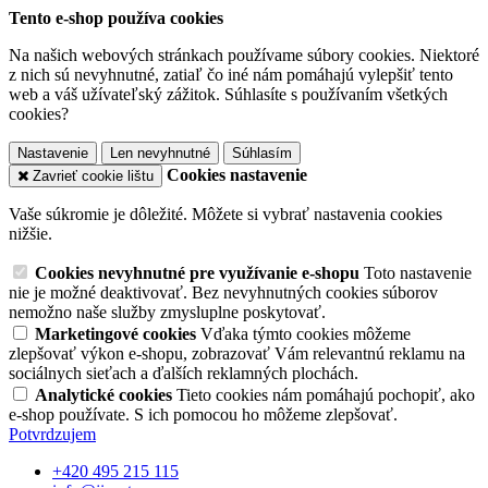
Tento e-shop používa cookies
Na našich webových stránkach používame súbory cookies. Niektoré
z nich sú nevyhnutné, zatiaľ čo iné nám pomáhajú vylepšiť tento
web a váš užívateľský zážitok. Súhlasíte s používaním všetkých
cookies?
Nastavenie
Len nevyhnutné
Súhlasím
Cookies nastavenie
Zavrieť cookie lištu
Vaše súkromie je dôležité. Môžete si vybrať nastavenia cookies
nižšie.
Cookies nevyhnutné pre využívanie e-shopu
Toto nastavenie
nie je možné deaktivovať. Bez nevyhnutných cookies súborov
nemožno naše služby zmysluplne poskytovať.
Marketingové cookies
Vďaka týmto cookies môžeme
zlepšovať výkon e-shopu, zobrazovať Vám relevantnú reklamu na
sociálnych sieťach a ďalších reklamných plochách.
Analytické cookies
Tieto cookies nám pomáhajú pochopiť, ako
e-shop používate. S ich pomocou ho môžeme zlepšovať.
Potvrdzujem
+420 495 215 115