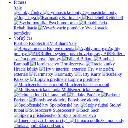
Fitness
Yate
Činky
Gymnastické lopty
Joga
Karimatky
Kettlebell
Psychomotorika
Rehabilitácia
Vyvažovacie
pomôcky
Voľný čas
Plastico Rototech
KV Billiard
Yate
Bojové umenia
Agility
pre psy
AiRRoller -
systém povrchovej úpravy
Biliard
Bumball
Horolezectvo
Hracie kútiky
Hry v interiéri,
exteriéri
Karimatky
Karty
Kuželky
Lopty a predmety
Mini lezecká stena mobil
Multisenzorická terapia
Ochrana lodí
Padáky
Parkour
Pohybové aktivity
Spoločenské hry
Stolný
futbal
Subsoccer®
Šach
Šípky a príslušenstvo
Tanec pri tyči
Tlmiaca podložka pod sudy