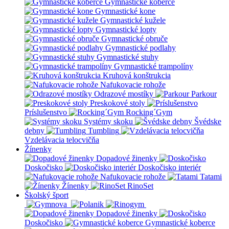
Gymnastické koberce
Gymnastické kone
Gymnastické kužele
Gymnastické lopty
Gymnastické obruče
Gymnastické podlahy
Gymnastické stuhy
Gymnastické trampolíny
Kruhová konštrukcia
Nafukovacie rohože
Odrazové mostíky
Parkour
Preskokové stoly
Príslušenstvo
Rocking´Gym
Systémy skoku
Švédske
debny
Tumbling
Vzdelávacia telocvičňa
Žínenky
Dopadové žinenky
Doskočisko
Doskočisko interiér
Nafukovacie rohože
Tatami
Žínenky
RinoSet
Školský šport
Dopadové žinenky
Doskočisko
Gymnastické koberce