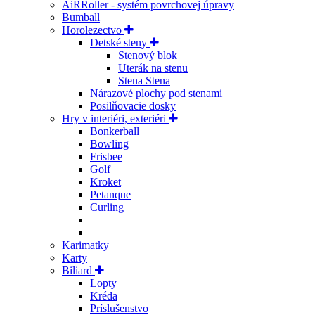
AiRRoller - systém povrchovej úpravy
Bumball
Horolezectvo
Detské steny
Stenový blok
Uterák na stenu
Stena Stena
Nárazové plochy pod stenami
Posilňovacie dosky
Hry v interiéri, exteriéri
Bonkerball
Bowling
Frisbee
Golf
Kroket
Petanque
Curling
Karimatky
Karty
Biliard
Lopty
Kréda
Príslušenstvo