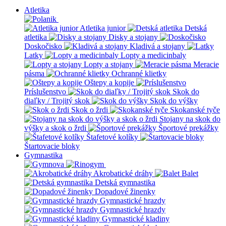
Atletika
Atletika junior
Detská
atletika
Disky a stojany
Doskočisko
Kladivá a stojany
Latky
Lopty a medicinbaly
Lopty a stojany
Meracie
pásma
Ochranné klietky
Oštepy a kopije
Príslušenstvo
Skok do
diaľky / Trojitý skok
Skok do výšky
Skok o žrdi
Skokanské tyče
Stojany na skok do
výšky a skok o žrdi
Športové prekážky
Štafetové kolíky
Štartovacie bloky
Gymnastika
Akrobatické dráhy
Balet
Detská gymnastika
Dopadové žinenky
Gymnastické hrazdy
Gymnastické hrazdy
Gymnastické kladiny