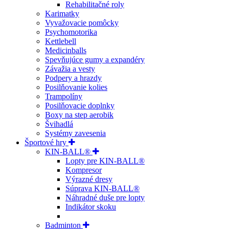
Rehabilitačné roly
Karimatky
Vyvažovacie pomôcky
Psychomotorika
Kettlebell
Medicinballs
Spevňujúce gumy a expandéry
Závažia a vesty
Podpery a hrazdy
Posilňovanie kolies
Trampolíny
Posilňovacie doplnky
Boxy na step aerobik
Švihadlá
Systémy zavesenia
Športové hry
KIN-BALL®
Lopty pre KIN-BALL®
Kompresor
Výrazné dresy
Súprava KIN-BALL®
Náhradné duše pre lopty
Indikátor skoku
Badminton