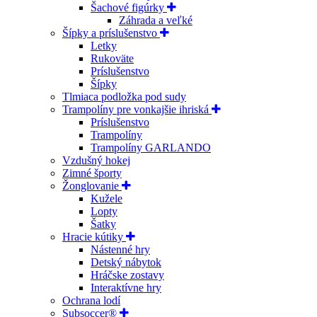
Šachové figúrky
Záhrada a veľké
Šípky a príslušenstvo
Letky
Rukoväte
Príslušenstvo
Šípky
Tlmiaca podložka pod sudy
Trampolíny pre vonkajšie ihriská
Príslušenstvo
Trampolíny
Trampolíny GARLANDO
Vzdušný hokej
Zimné športy
Žonglovanie
Kužele
Lopty
Šatky
Hracie kútiky
Nástenné hry
Detský nábytok
Hráčske zostavy
Interaktívne hry
Ochrana lodí
Subsoccer®