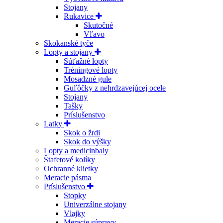
Stojany
Rukavice
Skutočné
Vľavo
Skokanské tyče
Lopty a stojany
Súťažné lopty
Tréningové lopty
Mosadzné gule
Guľôčky z nehrdzavejúcej ocele
Stojany
Tašky
Príslušenstvo
Latky
Skok o žrdi
Skok do výšky
Lopty a medicinbaly
Štafetové kolíky
Ochranné klietky
Meracie pásma
Príslušenstvo
Stopky
Univerzálne stojany
Vlajky
Meracie súpravy