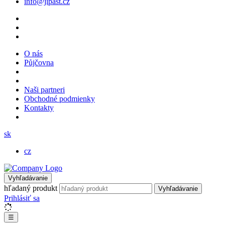
info@jipast.cz
O nás
Půjčovna
Naši partneri
Obchodné podmienky
Kontakty
sk
cz
Vyhľadávanie
hľadaný produkt
Vyhľadávanie
Prihlásiť sa
☰