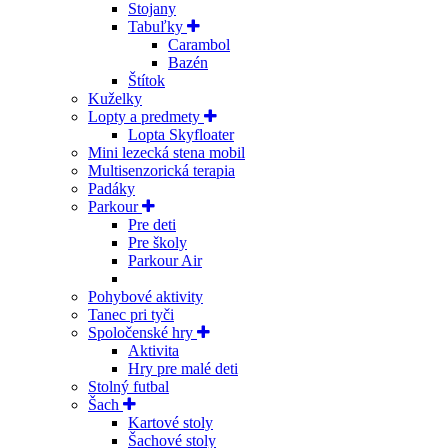
Stojany
Tabuľky
Carambol
Bazén
Štítok
Kuželky
Lopty a predmety
Lopta Skyfloater
Mini lezecká stena mobil
Multisenzorická terapia
Padáky
Parkour
Pre deti
Pre školy
Parkour Air
Pohybové aktivity
Tanec pri tyči
Spoločenské hry
Aktivita
Hry pre malé deti
Stolný futbal
Šach
Kartové stoly
Šachové stoly