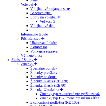
Padel
Volejbal
Volejbalové stojany a siete
Beachvolejbal
Lopty na volejbal
Veľkosť 5
Volejbalové delo
Informačné tabule
Príslušenstvo
Ukazovateľ skóre
Kompresor
Vonkajšia súprava
Výrazné dresy
Školské športy
Žínenky
Špeciálne ponuky
Žinenky pre školy
Žinenky na doma
Žinenka Klasik (RE 120)
Žinenka Klasik (RE 80)
Žinenka Ultralahka
Žínenky typ A - určené pre vyššiu záťaž
Žínenky typ B - určené pre nižšiu záťaž
Ekonomická podložka (RE 100)