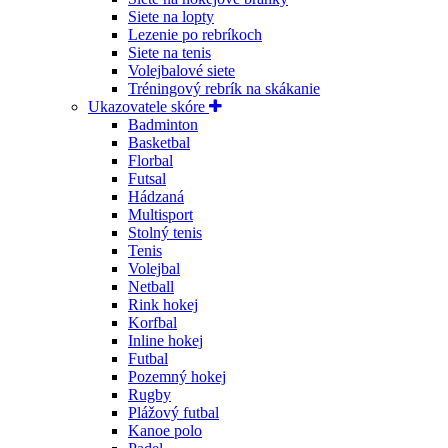
Siete na lopty
Lezenie po rebríkoch
Siete na tenis
Volejbalové siete
Tréningový rebrík na skákanie
Ukazovatele skóre
Badminton
Basketbal
Florbal
Futsal
Hádzaná
Multisport
Stolný tenis
Tenis
Volejbal
Netball
Rink hokej
Korfbal
Inline hokej
Futbal
Pozemný hokej
Rugby
Plážový futbal
Kanoe polo