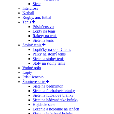
Siete
Intercross
Netball
Rugby, am. futbal
Tenis
Príslušenstvo
Lopty na tenis
Rakety na tenis
Siete na tenis
Stolný tenis
Loptičky na stolný tenis
Pálky na stolný tenis
Siete na stolný tenis
Stoly na stolný tenis
Vodné pólo
Lopty
Príslušenstvo
Športové siete
Siete na bedminton
Siete na florbalové bránky
Siete na futbalové bránky
Siete na hádzanárske bránky
Hojdacie siete
Lezenie a hojdanie na lanách
Siete na hokejové bránky