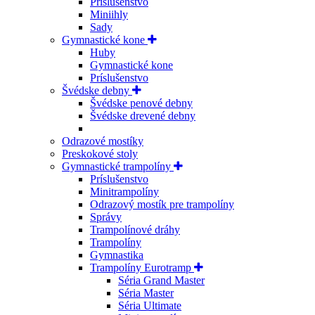
Príslušenstvo
Miniihly
Sady
Gymnastické kone
Huby
Gymnastické kone
Príslušenstvo
Švédske debny
Švédske penové debny
Švédske drevené debny
Odrazové mostíky
Preskokové stoly
Gymnastické trampolíny
Príslušenstvo
Minitrampolíny
Odrazový mostík pre trampolíny
Správy
Trampolínové dráhy
Trampolíny
Gymnastika
Trampolíny Eurotramp
Séria Grand Master
Séria Master
Séria Ultimate