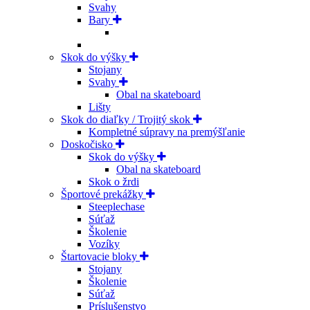
Svahy
Bary
Skok do výšky
Stojany
Svahy
Obal na skateboard
Lišty
Skok do diaľky / Trojitý skok
Kompletné súpravy na premýšľanie
Doskočisko
Skok do výšky
Obal na skateboard
Skok o žrdi
Športové prekážky
Steeplechase
Súťaž
Školenie
Vozíky
Štartovacie bloky
Stojany
Školenie
Súťaž
Príslušenstvo