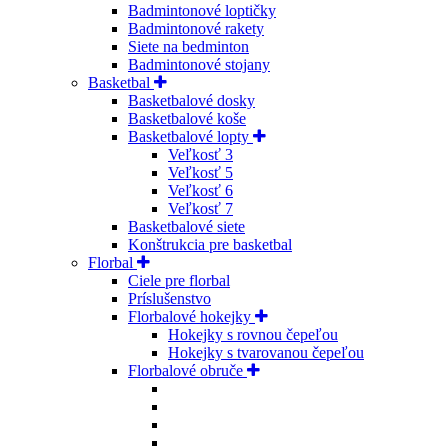
Badmintonové loptičky
Badmintonové rakety
Siete na bedminton
Badmintonové stojany
Basketbal
Basketbalové dosky
Basketbalové koše
Basketbalové lopty
Veľkosť 3
Veľkosť 5
Veľkosť 6
Veľkosť 7
Basketbalové siete
Konštrukcia pre basketbal
Florbal
Ciele pre florbal
Príslušenstvo
Florbalové hokejky
Hokejky s rovnou čepeľou
Hokejky s tvarovanou čepeľou
Florbalové obruče