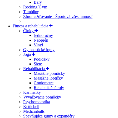
Bary
Rocking´Gym
Tumbling
Zhromažďovanie - Športová všestrannosť
Fitness a rehabilitácia
Činky
Jednoručný
Neoprén
Vinyl
Gymnastické lopty
Joga
Podložky
Siete
Rehabilitácia
Masážne pomôcky
Masážne loptičky
Goniometre
Rehabilitačné roly
Karimatky
Vyvažovacie pomôcky
Psychomotorika
Kettlebell
Medicinballs
Spevňujúce gumy a expandéry