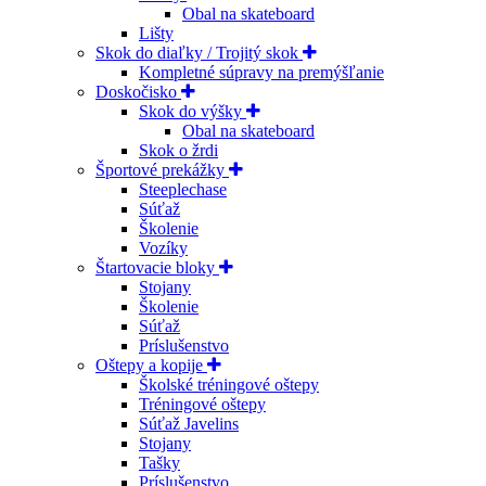
Obal na skateboard
Lišty
Skok do diaľky / Trojitý skok
Kompletné súpravy na premýšľanie
Doskočisko
Skok do výšky
Obal na skateboard
Skok o žrdi
Športové prekážky
Steeplechase
Súťaž
Školenie
Vozíky
Štartovacie bloky
Stojany
Školenie
Súťaž
Príslušenstvo
Oštepy a kopije
Školské tréningové oštepy
Tréningové oštepy
Súťaž Javelins
Stojany
Tašky
Príslušenstvo