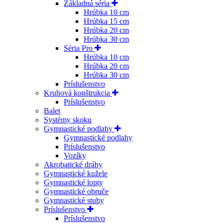
Základná séria
Hrúbka 10 cm
Hrúbka 15 cm
Hrúbka 20 cm
Hrúbka 30 cm
Séria Pro
Hrúbka 10 cm
Hrúbka 20 cm
Hrúbka 30 cm
Príslušenstvo
Kruhová konštrukcia
Príslušenstvo
Balet
Systémy skoku
Gymnastické podlahy
Gymnastické podlahy
Príslušenstvo
Vozíky
Akrobatické dráhy
Gymnastické kužele
Gymnastické lopty
Gymnastické obruče
Gymnastické stuhy
Príslušenstvo
Príslušenstvo