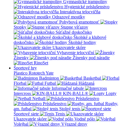
Gymnastické trampolíny
Hygienické príslušenstvo
Interaktívna telocvičňa
Odrazové mostíky
Pohybová gramotnosť
Stopky
Stupne víťazov
Súťažné doskočisko
Školské a klubové
doskočisko
Školské hodiny
Ukazovatele skóre
Vybavenie telocviční
Žínenky
Žínenky pod náradie
RinoSet
Športové hry
Plastico Rototech
Yate
Badminton
Basketbal
Florbal
Futbal
Hádzaná
Informačné tabule
Intercross
KIN-BALL®
Lopty
Netball
Príslušenstvo
Príslušenstvo
Rugby,
am. futbal
Stolný tenis
Športové siete
Tenis
Ukazovatele skóre
Vodné pólo
Volejbal
Výrazné dresy