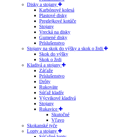
Disky a stojany
Karbónové kolesá
Plastové disky
Preglejkové kotúče
Stojany
Vrecká na disky
Gumené disky
Príslušenstvo
Stojany na skok do výšky a skok o žrdi
Skok do výšky
Skok o žrdi
Kladivá a stojany
Záťaže
Príslušenstvo
Drôty
Rukoväte
Súťaž kladív
Výcvikové kladivá
Stojany
Rukavice
Skutočné
Vľavo
Skokanské tyče
Lopty a stojany
Súťažné lopty