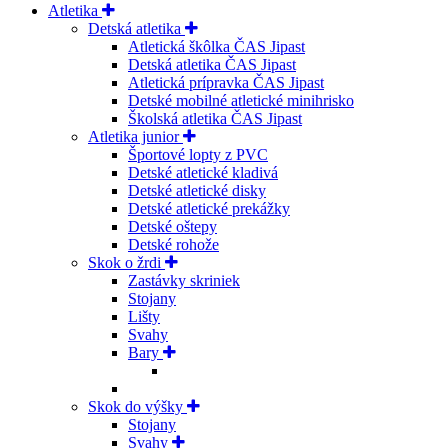
Atletika
Detská atletika
Atletická škôlka ČAS Jipast
Detská atletika ČAS Jipast
Atletická prípravka ČAS Jipast
Detské mobilné atletické minihrisko
Školská atletika ČAS Jipast
Atletika junior
Športové lopty z PVC
Detské atletické kladivá
Detské atletické disky
Detské atletické prekážky
Detské oštepy
Detské rohože
Skok o žrdi
Zastávky skriniek
Stojany
Lišty
Svahy
Bary
Skok do výšky
Stojany
Svahy