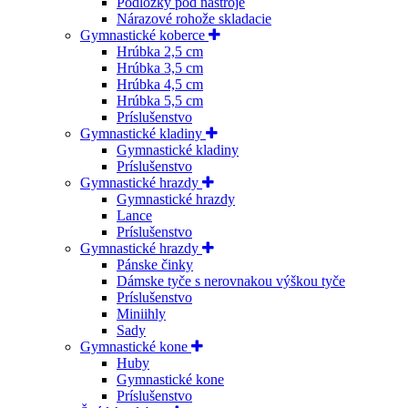
Podložky pod nástroje
Nárazové rohože skladacie
Gymnastické koberce
Hrúbka 2,5 cm
Hrúbka 3,5 cm
Hrúbka 4,5 cm
Hrúbka 5,5 cm
Príslušenstvo
Gymnastické kladiny
Gymnastické kladiny
Príslušenstvo
Gymnastické hrazdy
Gymnastické hrazdy
Lance
Príslušenstvo
Gymnastické hrazdy
Pánske činky
Dámske tyče s nerovnakou výškou tyče
Príslušenstvo
Miniihly
Sady
Gymnastické kone
Huby
Gymnastické kone
Príslušenstvo