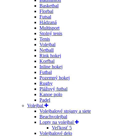
Badminton
Basketbal
Florbal
Futsal
Hádzaná
Multisport
Stolný tenis
Tenis
Volejbal
Netball
Rink hokej
Korfbal
Inline hokej
Futbal
Pozemný hokej
Rugby
Plážový futbal
Kanoe polo
Padel
Volejbal
Volejbalové stojany a siete
Beachvolejbal
Lopty na volejbal
Veľkosť 5
Volejbalové delo