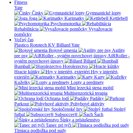
Fitness
Yate
Činky
Gymnastické lopty
Joga
Karimatky
Kettlebell
Psychomotorika
Rehabilitácia
Vyvažovacie
pomôcky
Voľný čas
Plastico Rototech
KV Billiard
Yate
Bojové umenia
Agility
pre psy
AiRRoller -
systém povrchovej úpravy
Biliard
Bumball
Horolezectvo
Hracie kútiky
Hry v interiéri,
exteriéri
Karimatky
Karty
Kuželky
Lopty a predmety
Mini lezecká stena mobil
Multisenzorická terapia
Ochrana lodí
Padáky
Parkour
Pohybové aktivity
Spoločenské hry
Stolný
futbal
Subsoccer®
Šach
Šípky a príslušenstvo
Tanec pri tyči
Tlmiaca podložka pod sudy