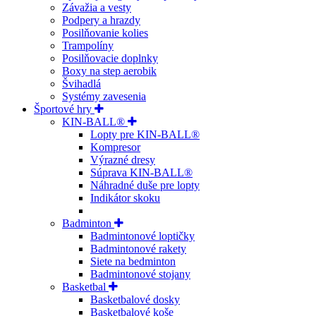
Závažia a vesty
Podpery a hrazdy
Posilňovanie kolies
Trampolíny
Posilňovacie doplnky
Boxy na step aerobik
Švihadlá
Systémy zavesenia
Športové hry
KIN-BALL®
Lopty pre KIN-BALL®
Kompresor
Výrazné dresy
Súprava KIN-BALL®
Náhradné duše pre lopty
Indikátor skoku
Badminton
Badmintonové loptičky
Badmintonové rakety
Siete na bedminton
Badmintonové stojany
Basketbal
Basketbalové dosky
Basketbalové koše