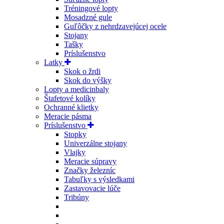
Tréningové lopty
Mosadzné gule
Guľôčky z nehrdzavejúcej ocele
Stojany
Tašky
Príslušenstvo
Latky
Skok o žrdi
Skok do výšky
Lopty a medicinbaly
Štafetové kolíky
Ochranné klietky
Meracie pásma
Príslušenstvo
Stopky
Univerzálne stojany
Vlajky
Meracie súpravy
Značky železníc
Tabuľky s výsledkami
Zastavovacie lúče
Tribúny