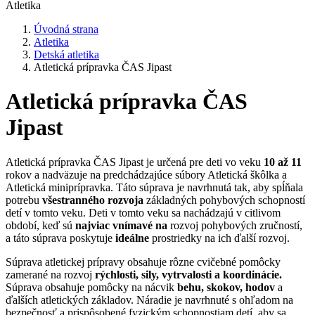
Atletika
Úvodná strana
Atletika
Detská atletika
Atletická prípravka ČAS Jipast
Atletická prípravka ČAS
Jipast
Atletická prípravka ČAS Jipast je určená pre deti vo veku
10 až 11
rokov a nadväzuje na predchádzajúce súbory Atletická škôlka a
Atletická miniprípravka. Táto súprava je navrhnutá tak, aby spĺňala
potrebu
všestranného rozvoja
základných pohybových schopností
detí v tomto veku. Deti v tomto veku sa nachádzajú v citlivom
období, keď sú
najviac vnímavé na
rozvoj pohybových zručností,
a táto súprava poskytuje
ideálne
prostriedky na ich ďalší rozvoj.
Súprava atletickej prípravy obsahuje rôzne cvičebné pomôcky
zamerané na rozvoj
rýchlosti, sily, vytrvalosti a koordinácie.
Súprava obsahuje pomôcky na nácvik
behu, skokov, hodov
a
ďalších atletických základov. Náradie je navrhnuté s ohľadom na
bezpečnosť a prispôsobené fyzickým schopnostiam detí, aby sa