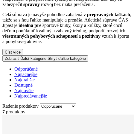
zabezpečil
správny
rozvoj bez rizika preťaženia.
Celá súprava je navyše pohodlne zabalená v
prepravných taškách
,
takže sa s ňou ľahko manipuluje a prenáša. Atletická súprava ČAS
Jipast je
ideálna pre
športové kluby, školy a krúžky, ktoré chcú
deťom ponúknuť kvalitný a zábavný tréning, podporiť rozvoj ich
všestranných pohybových schopností
a
pozitívny
vzťah k športu
a pohybovej aktivite.
Číst více
Zobraziť Ďalší kategórie
Skryť ďalšie kategórie
Odporúčané
Najlacnejšie
Najdrahšie
Dostupné
Najnovšie
Najpredávanejšie
Radenie produktov
7
produktov