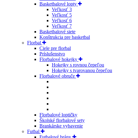
Basketbalové lopty
Veľkosť 3
Veľkosť 5
Veľkosť 6
Veľkosť 7
Basketbalové siete
Konštrukcia pre basketbal
Florbal
Ciele pre florbal
Príslušenstvo
Florbalové hokejky
Hokejky s rovnou čepeľou
Hokejky s tvarovanou čepeľou
Florbalové obruče
Florbalové loptičky
Školské florbalové sety
Brankárske vybavenie
Futbal
Futbalové brány