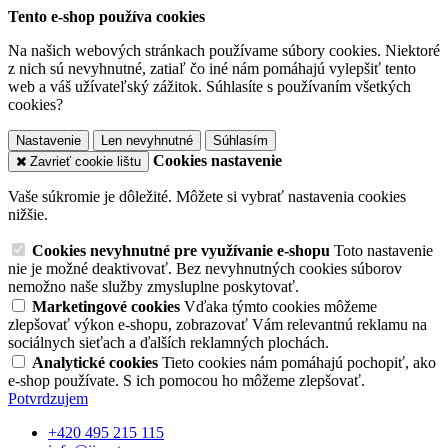
Tento e-shop používa cookies
Na našich webových stránkach používame súbory cookies. Niektoré
z nich sú nevyhnutné, zatiaľ čo iné nám pomáhajú vylepšiť tento
web a váš užívateľský zážitok. Súhlasíte s používaním všetkých
cookies?
Nastavenie
Len nevyhnutné
Súhlasím
Cookies nastavenie
Zavrieť cookie lištu
Vaše súkromie je dôležité. Môžete si vybrať nastavenia cookies
nižšie.
Cookies nevyhnutné pre využívanie e-shopu
Toto nastavenie
nie je možné deaktivovať. Bez nevyhnutných cookies súborov
nemožno naše služby zmysluplne poskytovať.
Marketingové cookies
Vďaka týmto cookies môžeme
zlepšovať výkon e-shopu, zobrazovať Vám relevantnú reklamu na
sociálnych sieťach a ďalších reklamných plochách.
Analytické cookies
Tieto cookies nám pomáhajú pochopiť, ako
e-shop používate. S ich pomocou ho môžeme zlepšovať.
Potvrdzujem
+420 495 215 115