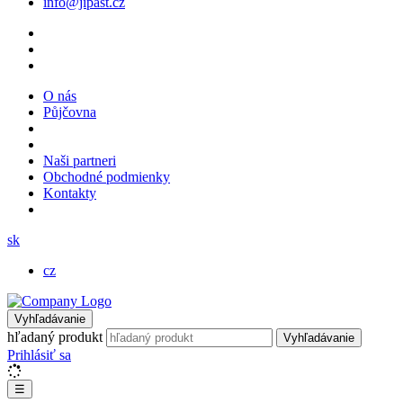
info@jipast.cz
O nás
Půjčovna
Naši partneri
Obchodné podmienky
Kontakty
sk
cz
Vyhľadávanie
hľadaný produkt
Vyhľadávanie
Prihlásiť sa
☰