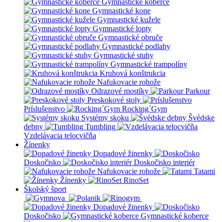
Gymnastické koberce
Gymnastické kone
Gymnastické kužele
Gymnastické lopty
Gymnastické obruče
Gymnastické podlahy
Gymnastické stuhy
Gymnastické trampolíny
Kruhová konštrukcia
Nafukovacie rohože
Odrazové mostíky
Parkour
Preskokové stoly
Príslušenstvo
Rocking´Gym
Systémy skoku
Švédske
debny
Tumbling
Vzdelávacia telocvičňa
Žínenky
Dopadové žinenky
Doskočisko
Doskočisko interiér
Nafukovacie rohože
Tatami
Žínenky
RinoSet
Školský šport
Dopadové žinenky
Doskočisko
Gymnastické koberce