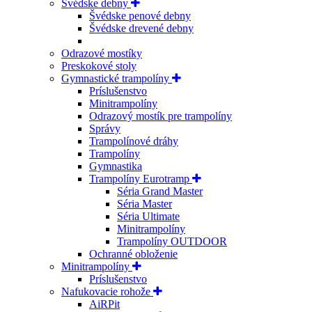
Švédske debny
Švédske penové debny
Švédske drevené debny
Odrazové mostíky
Preskokové stoly
Gymnastické trampolíny
Príslušenstvo
Minitrampolíny
Odrazový mostík pre trampolíny
Správy
Trampolínové dráhy
Trampolíny
Gymnastika
Trampolíny Eurotramp
Séria Grand Master
Séria Master
Séria Ultimate
Minitrampolíny
Trampolíny OUTDOOR
Ochranné obloženie
Minitrampolíny
Príslušenstvo
Nafukovacie rohože
AiRPit