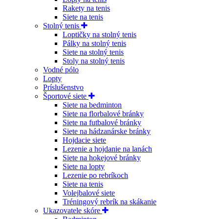
Rakety na tenis
Siete na tenis
Stolný tenis
Loptičky na stolný tenis
Pálky na stolný tenis
Siete na stolný tenis
Stoly na stolný tenis
Vodné pólo
Lopty
Príslušenstvo
Športové siete
Siete na bedminton
Siete na florbalové bránky
Siete na futbalové bránky
Siete na hádzanárske bránky
Hojdacie siete
Lezenie a hojdanie na lanách
Siete na hokejové bránky
Siete na lopty
Lezenie po rebríkoch
Siete na tenis
Volejbalové siete
Tréningový rebrík na skákanie
Ukazovatele skóre