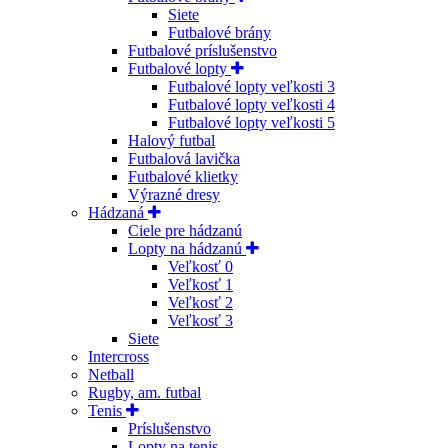
Siete
Futbalové brány
Futbalové príslušenstvo
Futbalové lopty
Futbalové lopty veľkosti 3
Futbalové lopty veľkosti 4
Futbalové lopty veľkosti 5
Halový futbal
Futbalová lavička
Futbalové klietky
Výrazné dresy
Hádzaná
Ciele pre hádzanú
Lopty na hádzanú
Veľkosť 0
Veľkosť 1
Veľkosť 2
Veľkosť 3
Siete
Intercross
Netball
Rugby, am. futbal
Tenis
Príslušenstvo
Lopty na tenis