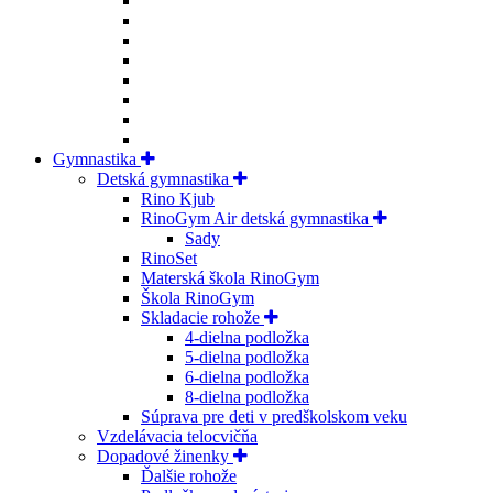
Gymnastika
Detská gymnastika
Rino Kjub
RinoGym Air detská gymnastika
Sady
RinoSet
Materská škola RinoGym
Škola RinoGym
Skladacie rohože
4-dielna podložka
5-dielna podložka
6-dielna podložka
8-dielna podložka
Súprava pre deti v predškolskom veku
Vzdelávacia telocvičňa
Dopadové žinenky
Ďalšie rohože