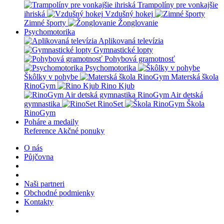
Trampolíny pre vonkajšie
ihriská
Vzdušný hokej
Zimné športy
Žonglovanie
Psychomotorika
Aplikovaná televízia
Gymnastické lopty
Pohybová gramotnosť
Psychomotorika
Škôlky v pohybe
Materská škola
RinoGym
Rino Kjub
RinoGym Air detská
gymnastika
RinoSet
Škola
RinoGym
Poháre a medaily
Reference
Akčné ponuky
O nás
Půjčovna
Naši partneri
Obchodné podmienky
Kontakty