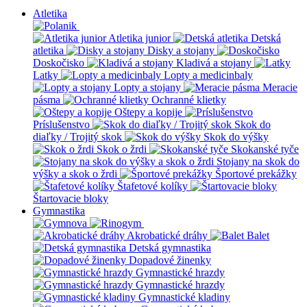
Atletika
Atletika junior
Detská
atletika
Disky a stojany
Doskočisko
Kladivá a stojany
Latky
Lopty a medicinbaly
Lopty a stojany
Meracie
pásma
Ochranné klietky
Oštepy a kopije
Príslušenstvo
Skok do
diaľky / Trojitý skok
Skok do výšky
Skok o žrdi
Skokanské tyče
Stojany na skok do
výšky a skok o žrdi
Športové prekážky
Štafetové kolíky
Štartovacie bloky
Gymnastika
Akrobatické dráhy
Balet
Detská gymnastika
Dopadové žinenky
Gymnastické hrazdy
Gymnastické hrazdy
Gymnastické kladiny