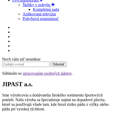
Psychomotorika
Škôlky v pohybe
Kompletná sada
Aplikovaná televízia
Pohybová gramotnosť
Nech vám nič neunikne
Odoslať
Súhlasím so
spracovaním osobných údajov
.
JIPAST a.s.
Sme výrobcovia a dodávatelia širokého sortimentu športových
potrieb. Naša výroba sa špecializuje najmä na dopadové plochy,
ktoré sa používajú všade tam, kde hrozí riziko pádu z výšky alebo
pádu pri vysokej rýchlosti.