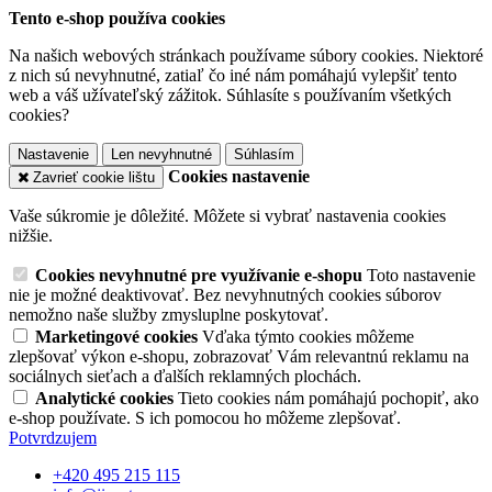
Tento e-shop používa cookies
Na našich webových stránkach používame súbory cookies. Niektoré
z nich sú nevyhnutné, zatiaľ čo iné nám pomáhajú vylepšiť tento
web a váš užívateľský zážitok. Súhlasíte s používaním všetkých
cookies?
Nastavenie
Len nevyhnutné
Súhlasím
Cookies nastavenie
Zavrieť cookie lištu
Vaše súkromie je dôležité. Môžete si vybrať nastavenia cookies
nižšie.
Cookies nevyhnutné pre využívanie e-shopu
Toto nastavenie
nie je možné deaktivovať. Bez nevyhnutných cookies súborov
nemožno naše služby zmysluplne poskytovať.
Marketingové cookies
Vďaka týmto cookies môžeme
zlepšovať výkon e-shopu, zobrazovať Vám relevantnú reklamu na
sociálnych sieťach a ďalších reklamných plochách.
Analytické cookies
Tieto cookies nám pomáhajú pochopiť, ako
e-shop používate. S ich pomocou ho môžeme zlepšovať.
Potvrdzujem
+420 495 215 115