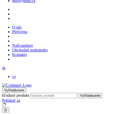
info@jipast.cz
O nás
Půjčovna
Naši partneri
Obchodné podmienky
Kontakty
sk
cz
Vyhľadávanie
hľadaný produkt
Vyhľadávanie
Prihlásiť sa
☰