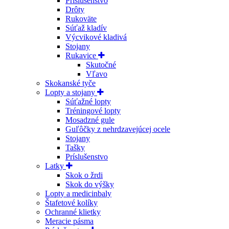
Príslušenstvo
Drôty
Rukoväte
Súťaž kladív
Výcvikové kladivá
Stojany
Rukavice
Skutočné
Vľavo
Skokanské tyče
Lopty a stojany
Súťažné lopty
Tréningové lopty
Mosadzné gule
Guľôčky z nehrdzavejúcej ocele
Stojany
Tašky
Príslušenstvo
Latky
Skok o žrdi
Skok do výšky
Lopty a medicinbaly
Štafetové kolíky
Ochranné klietky
Meracie pásma