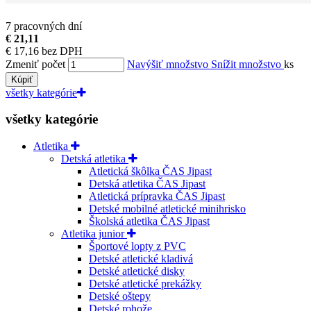
7 pracovných dní
€ 21,11
€ 17,16 bez DPH
Zmeniť počet
Navýšiť množstvo
Snížit množstvo
ks
Kúpiť
všetky kategórie
všetky kategórie
Atletika
Detská atletika
Atletická škôlka ČAS Jipast
Detská atletika ČAS Jipast
Atletická prípravka ČAS Jipast
Detské mobilné atletické minihrisko
Školská atletika ČAS Jipast
Atletika junior
Športové lopty z PVC
Detské atletické kladivá
Detské atletické disky
Detské atletické prekážky
Detské oštepy
Detské rohože