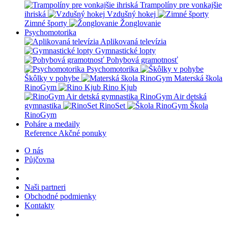
Trampolíny pre vonkajšie
ihriská
Vzdušný hokej
Zimné športy
Žonglovanie
Psychomotorika
Aplikovaná televízia
Gymnastické lopty
Pohybová gramotnosť
Psychomotorika
Škôlky v pohybe
Materská škola
RinoGym
Rino Kjub
RinoGym Air detská
gymnastika
RinoSet
Škola
RinoGym
Poháre a medaily
Reference
Akčné ponuky
O nás
Půjčovna
Naši partneri
Obchodné podmienky
Kontakty