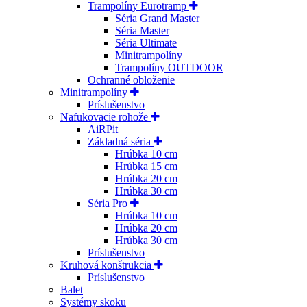
Trampolíny Eurotramp
Séria Grand Master
Séria Master
Séria Ultimate
Minitrampolíny
Trampolíny OUTDOOR
Ochranné obloženie
Minitrampolíny
Príslušenstvo
Nafukovacie rohože
AiRPit
Základná séria
Hrúbka 10 cm
Hrúbka 15 cm
Hrúbka 20 cm
Hrúbka 30 cm
Séria Pro
Hrúbka 10 cm
Hrúbka 20 cm
Hrúbka 30 cm
Príslušenstvo
Kruhová konštrukcia
Príslušenstvo
Balet
Systémy skoku