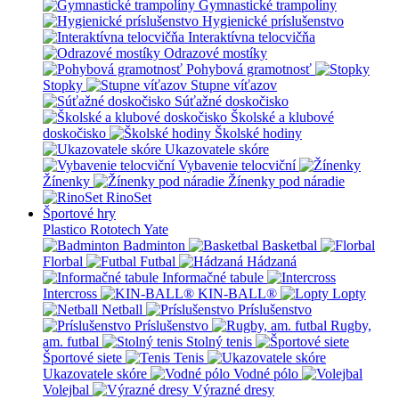
Gymnastické trampolíny
Hygienické príslušenstvo
Interaktívna telocvičňa
Odrazové mostíky
Pohybová gramotnosť
Stopky
Stupne víťazov
Súťažné doskočisko
Školské a klubové
doskočisko
Školské hodiny
Ukazovatele skóre
Vybavenie telocviční
Žínenky
Žínenky pod náradie
RinoSet
Športové hry
Plastico Rototech
Yate
Badminton
Basketbal
Florbal
Futbal
Hádzaná
Informačné tabule
Intercross
KIN-BALL®
Lopty
Netball
Príslušenstvo
Príslušenstvo
Rugby,
am. futbal
Stolný tenis
Športové siete
Tenis
Ukazovatele skóre
Vodné pólo
Volejbal
Výrazné dresy