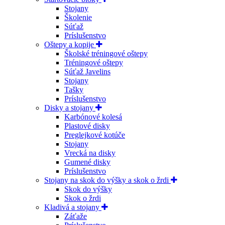
Stojany
Školenie
Súťaž
Príslušenstvo
Oštepy a kopije
Školské tréningové oštepy
Tréningové oštepy
Súťaž Javelins
Stojany
Tašky
Príslušenstvo
Disky a stojany
Karbónové kolesá
Plastové disky
Preglejkové kotúče
Stojany
Vrecká na disky
Gumené disky
Príslušenstvo
Stojany na skok do výšky a skok o žrdi
Skok do výšky
Skok o žrdi
Kladivá a stojany
Záťaže