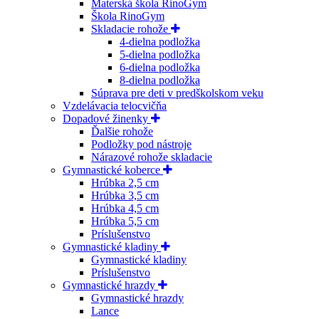
Materská škola RinoGym
Škola RinoGym
Skladacie rohože
4-dielna podložka
5-dielna podložka
6-dielna podložka
8-dielna podložka
Súprava pre deti v predškolskom veku
Vzdelávacia telocvičňa
Dopadové žinenky
Ďalšie rohože
Podložky pod nástroje
Nárazové rohože skladacie
Gymnastické koberce
Hrúbka 2,5 cm
Hrúbka 3,5 cm
Hrúbka 4,5 cm
Hrúbka 5,5 cm
Príslušenstvo
Gymnastické kladiny
Gymnastické kladiny
Príslušenstvo
Gymnastické hrazdy
Gymnastické hrazdy
Lance