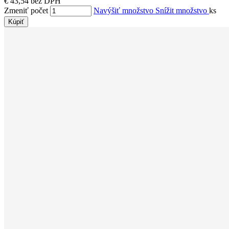
€ 43,54 bez DPH
Zmeniť počet
Navýšiť množstvo
Snížit množstvo
ks
Kúpiť