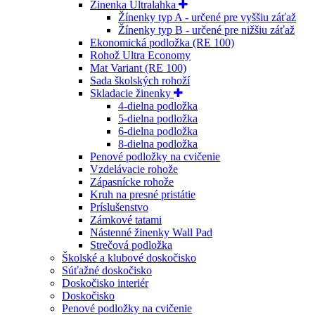
Žinenka Ultralahka
Žínenky typ A - určené pre vyššiu záťaž
Žínenky typ B - určené pre nižšiu záťaž
Ekonomická podložka (RE 100)
Rohož Ultra Economy
Mat Variant (RE 100)
Sada školských rohoží
Skladacie žinenky
4-dielna podložka
5-dielna podložka
6-dielna podložka
8-dielna podložka
Penové podložky na cvičenie
Vzdelávacie rohože
Zápasnícke rohože
Kruh na presné pristátie
Príslušenstvo
Zámkové tatami
Nástenné žinenky Wall Pad
Strečová podložka
Školské a klubové doskočisko
Súťažné doskočisko
Doskočisko interiér
Doskočisko
Penové podložky na cvičenie