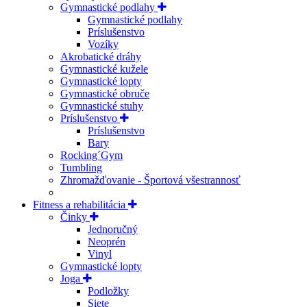
Gymnastické podlahy
Gymnastické podlahy
Príslušenstvo
Vozíky
Akrobatické dráhy
Gymnastické kužele
Gymnastické lopty
Gymnastické obruče
Gymnastické stuhy
Príslušenstvo
Príslušenstvo
Bary
Rocking´Gym
Tumbling
Zhromažďovanie - Športová všestrannosť
Fitness a rehabilitácia
Činky
Jednoručný
Neoprén
Vinyl
Gymnastické lopty
Joga
Podložky
Siete