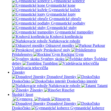
Gymnastické koberce
Gymnastické kone
Gymnastické kužele
Gymnastické lopty
Gymnastické obruče
Gymnastické podlahy
Gymnastické stuhy
Gymnastické trampolíny
Kruhová konštrukcia
Nafukovacie rohože
Odrazové mostíky
Parkour
Preskokové stoly
Príslušenstvo
Rocking´Gym
Systémy skoku
Švédske
debny
Tumbling
Vzdelávacia telocvičňa
Žínenky
Dopadové žinenky
Doskočisko
Doskočisko interiér
Nafukovacie rohože
Tatami
Žínenky
RinoSet
Školský šport
Dopadové žinenky
Doskočisko
Gymnastické koberce