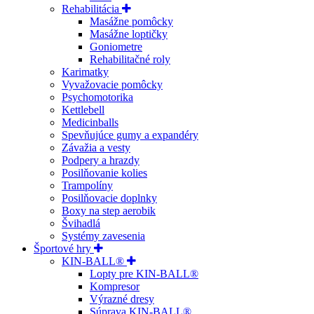
Rehabilitácia
Masážne pomôcky
Masážne loptičky
Goniometre
Rehabilitačné roly
Karimatky
Vyvažovacie pomôcky
Psychomotorika
Kettlebell
Medicinballs
Spevňujúce gumy a expandéry
Závažia a vesty
Podpery a hrazdy
Posilňovanie kolies
Trampolíny
Posilňovacie doplnky
Boxy na step aerobik
Švihadlá
Systémy zavesenia
Športové hry
KIN-BALL®
Lopty pre KIN-BALL®
Kompresor
Výrazné dresy
Súprava KIN-BALL®