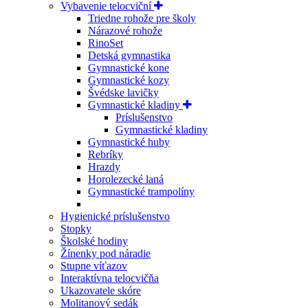
Vybavenie telocviční
Triedne rohože pre školy
Nárazové rohože
RinoSet
Detská gymnastika
Gymnastické kone
Gymnastické kozy
Švédske lavičky
Gymnastické kladiny
Príslušenstvo
Gymnastické kladiny
Gymnastické huby
Rebríky
Hrazdy
Horolezecké laná
Gymnastické trampolíny
Hygienické príslušenstvo
Stopky
Školské hodiny
Žínenky pod náradie
Stupne víťazov
Interaktívna telocvičňa
Ukazovatele skóre
Molitanový sedák