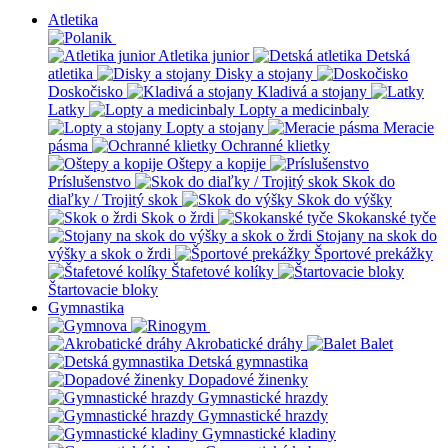
Atletika
Atletika junior
Detská
atletika
Disky a stojany
Doskočisko
Kladivá a stojany
Latky
Lopty a medicinbaly
Lopty a stojany
Meracie
pásma
Ochranné klietky
Oštepy a kopije
Príslušenstvo
Skok do
diaľky / Trojitý skok
Skok do výšky
Skok o žrdi
Skokanské tyče
Stojany na skok do
výšky a skok o žrdi
Športové prekážky
Štafetové kolíky
Štartovacie bloky
Gymnastika
Akrobatické dráhy
Balet
Detská gymnastika
Dopadové žinenky
Gymnastické hrazdy
Gymnastické hrazdy
Gymnastické kladiny