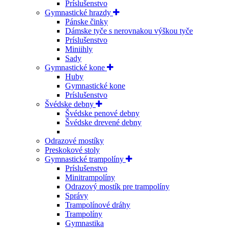
Príslušenstvo
Gymnastické hrazdy
Pánske činky
Dámske tyče s nerovnakou výškou tyče
Príslušenstvo
Miniihly
Sady
Gymnastické kone
Huby
Gymnastické kone
Príslušenstvo
Švédske debny
Švédske penové debny
Švédske drevené debny
Odrazové mostíky
Preskokové stoly
Gymnastické trampolíny
Príslušenstvo
Minitrampolíny
Odrazový mostík pre trampolíny
Správy
Trampolínové dráhy
Trampolíny
Gymnastika