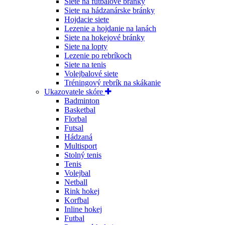
Siete na futbalové bránky
Siete na hádzanárske bránky
Hojdacie siete
Lezenie a hojdanie na lanách
Siete na hokejové bránky
Siete na lopty
Lezenie po rebríkoch
Siete na tenis
Volejbalové siete
Tréningový rebrík na skákanie
Ukazovatele skóre
Badminton
Basketbal
Florbal
Futsal
Hádzaná
Multisport
Stolný tenis
Tenis
Volejbal
Netball
Rink hokej
Korfbal
Inline hokej
Futbal