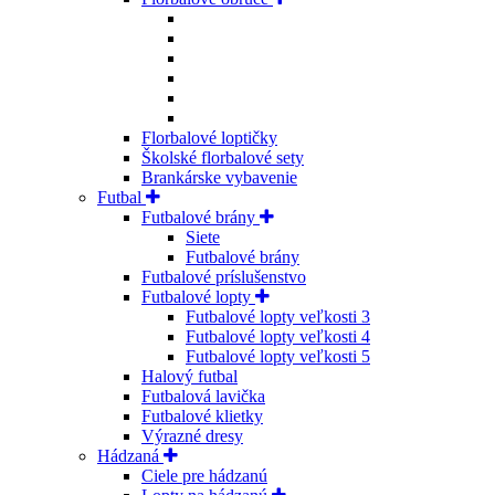
Florbalové loptičky
Školské florbalové sety
Brankárske vybavenie
Futbal
Futbalové brány
Siete
Futbalové brány
Futbalové príslušenstvo
Futbalové lopty
Futbalové lopty veľkosti 3
Futbalové lopty veľkosti 4
Futbalové lopty veľkosti 5
Halový futbal
Futbalová lavička
Futbalové klietky
Výrazné dresy
Hádzaná
Ciele pre hádzanú