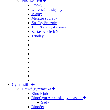
Príslušenstvo
Stopky
Univerzálne stojany
Vlajky
Meracie súpravy
Značky železníc
Tabuľky s výsledkami
Zastavovacie lúče
Tribúny
Gymnastika
Detská gymnastika
Rino Kjub
RinoGym Air detská gymnastika
Sady
RinoSet