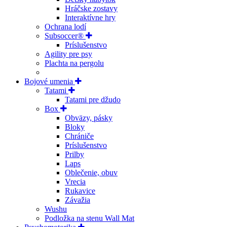
Hráčske zostavy
Interaktívne hry
Ochrana lodí
Subsoccer®
Príslušenstvo
Agility pre psy
Plachta na pergolu
Bojové umenia
Tatami
Tatami pre džudo
Box
Obväzy, pásky
Bloky
Chrániče
Príslušenstvo
Prilby
Laps
Oblečenie, obuv
Vrecia
Rukavice
Závažia
Wushu
Podložka na stenu Wall Mat