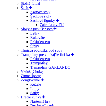
Stolný futbal
Šach
Kartové stoly
Šachové stoly
Šachové figúrky
Záhrada a veľké
Šípky a príslušenstvo
Letky
Rukoväte
Príslušenstvo
Šípky
Tlmiaca podložka pod sudy
Trampolíny pre vonkajšie ihriská
Príslušenstvo
Trampolíny
Trampolíny GARLANDO
Vzdušný hokej
Zimné športy
Žonglovanie
Kužele
Lopty
Šatky
Hracie kútiky
Nástenné hry
Detský nábytok