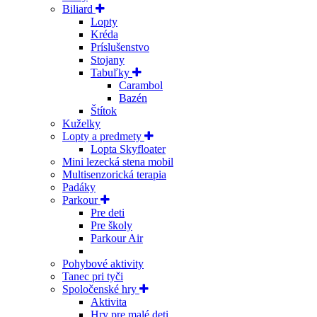
Biliard
Lopty
Kréda
Príslušenstvo
Stojany
Tabuľky
Carambol
Bazén
Štítok
Kuželky
Lopty a predmety
Lopta Skyfloater
Mini lezecká stena mobil
Multisenzorická terapia
Padáky
Parkour
Pre deti
Pre školy
Parkour Air
Pohybové aktivity
Tanec pri tyči
Spoločenské hry
Aktivita
Hry pre malé deti