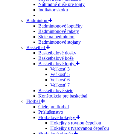
Náhradné duše pre lopty
Indikátor skoku
Badminton
Badmintonové loptičky
Badmintonové rakety
Siete na bedminton
Badmintonové stojany
Basketbal
Basketbalové dosky
Basketbalové koše
Basketbalové lopty
Veľkosť 3
Veľkosť 5
Veľkosť 6
Veľkosť 7
Basketbalové siete
Konštrukcia pre basketbal
Florbal
Ciele pre florbal
Príslušenstvo
Florbalové hokejky
Hokejky s rovnou čepeľou
Hokejky s tvarovanou čepeľou
Florbalové obruče