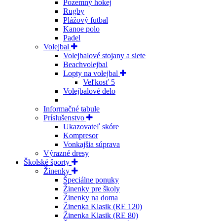
Pozemný hokej
Rugby
Plážový futbal
Kanoe polo
Padel
Volejbal
Volejbalové stojany a siete
Beachvolejbal
Lopty na volejbal
Veľkosť 5
Volejbalové delo
Informačné tabule
Príslušenstvo
Ukazovateľ skóre
Kompresor
Vonkajšia súprava
Výrazné dresy
Školské športy
Žínenky
Špeciálne ponuky
Žinenky pre školy
Žinenky na doma
Žinenka Klasik (RE 120)
Žinenka Klasik (RE 80)