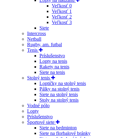
Lopty na hádzanú
Veľkosť 0
Veľkosť 1
Veľkosť 2
Veľkosť 3
Siete
Intercross
Netball
Rugby, am. futbal
Tenis
Príslušenstvo
Lopty na tenis
Rakety na tenis
Siete na tenis
Stolný tenis
Loptičky na stolný tenis
Pálky na stolný tenis
Siete na stolný tenis
Stoly na stolný tenis
Vodné pólo
Lopty
Príslušenstvo
Športové siete
Siete na bedminton
Siete na florbalové bránky