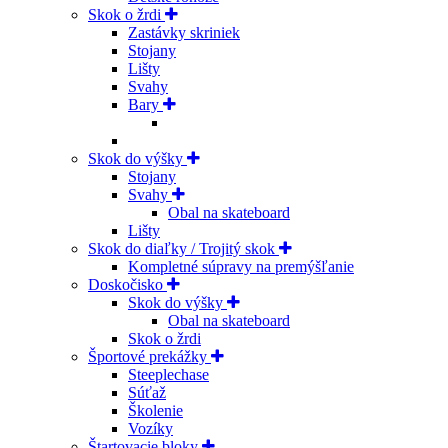
Skok o žrdi
Zastávky skriniek
Stojany
Lišty
Svahy
Bary
Skok do výšky
Stojany
Svahy
Obal na skateboard
Lišty
Skok do diaľky / Trojitý skok
Kompletné súpravy na premýšľanie
Doskočisko
Skok do výšky
Obal na skateboard
Skok o žrdi
Športové prekážky
Steeplechase
Súťaž
Školenie
Vozíky
Štartovacie bloky