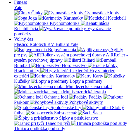
Fitness
Yate
Činky
Gymnastické lopty
Joga
Karimatky
Kettlebell
Psychomotorika
Rehabilitácia
Vyvažovacie
pomôcky
Voľný čas
Plastico Rototech
KV Billiard
Yate
Bojové umenia
Agility
pre psy
AiRRoller -
systém povrchovej úpravy
Biliard
Bumball
Horolezectvo
Hracie kútiky
Hry v interiéri,
exteriéri
Karimatky
Karty
Kuželky
Lopty a predmety
Mini lezecká stena mobil
Multisenzorická terapia
Ochrana lodí
Padáky
Parkour
Pohybové aktivity
Spoločenské hry
Stolný
futbal
Subsoccer®
Šach
Šípky a príslušenstvo
Tanec pri tyči
Tlmiaca podložka pod sudy