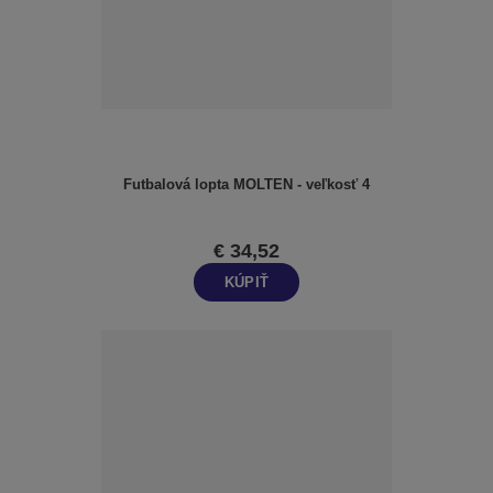
e
p
r
o
d
u
k
t
Futbalová lopta MOLTEN - veľkosť 4
o
v
€ 34,52
KÚPIŤ