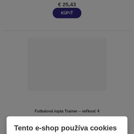
€ 25,43
KÚPIŤ
Futbalová lopta Trainer – veľkosť 4
Tento e-shop používa cookies
€ 20,07