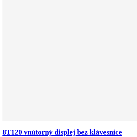
8T120 vnútorný displej bez klávesnice