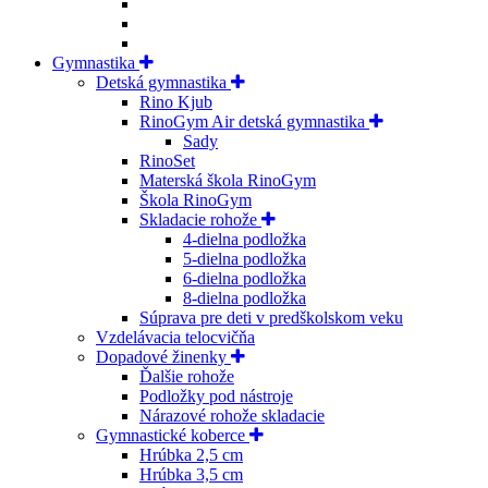
Gymnastika
Detská gymnastika
Rino Kjub
RinoGym Air detská gymnastika
Sady
RinoSet
Materská škola RinoGym
Škola RinoGym
Skladacie rohože
4-dielna podložka
5-dielna podložka
6-dielna podložka
8-dielna podložka
Súprava pre deti v predškolskom veku
Vzdelávacia telocvičňa
Dopadové žinenky
Ďalšie rohože
Podložky pod nástroje
Nárazové rohože skladacie
Gymnastické koberce
Hrúbka 2,5 cm
Hrúbka 3,5 cm