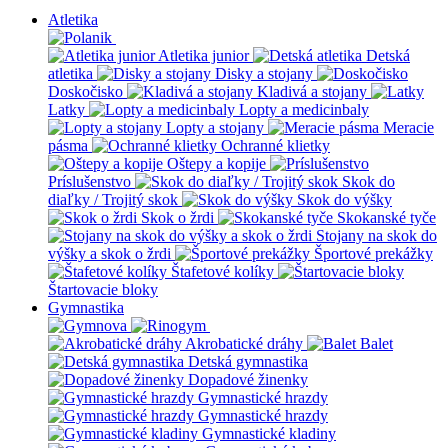
Atletika
Atletika junior
Detská
atletika
Disky a stojany
Doskočisko
Kladivá a stojany
Latky
Lopty a medicinbaly
Lopty a stojany
Meracie
pásma
Ochranné klietky
Oštepy a kopije
Príslušenstvo
Skok do
diaľky / Trojitý skok
Skok do výšky
Skok o žrdi
Skokanské tyče
Stojany na skok do
výšky a skok o žrdi
Športové prekážky
Štafetové kolíky
Štartovacie bloky
Gymnastika
Akrobatické dráhy
Balet
Detská gymnastika
Dopadové žinenky
Gymnastické hrazdy
Gymnastické hrazdy
Gymnastické kladiny