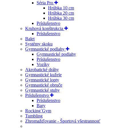
Séria Pro
Hrúbka 10 cm
Hrúbka 20 cm
Hrúbka 30 cm
Príslušenstvo
Kruhová konštrukcia
Príslušenstvo
Balet
Systémy skoku
Gymnastické podlahy
Gymnastické podlahy
Príslušenstvo
Vozíky
Akrobatické dráhy
Gymnastické kužele
Gymnastické lopty
Gymnastické obruče
Gymnastické stuhy
Príslušenstvo
Príslušenstvo
Bary
Rocking´Gym
Tumbling
Zhromažďovanie - Športová všestrannosť