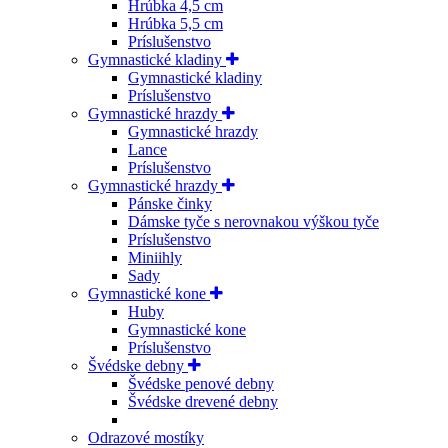
Hrúbka 4,5 cm
Hrúbka 5,5 cm
Príslušenstvo
Gymnastické kladiny
Gymnastické kladiny
Príslušenstvo
Gymnastické hrazdy
Gymnastické hrazdy
Lance
Príslušenstvo
Gymnastické hrazdy
Pánske činky
Dámske tyče s nerovnakou výškou tyče
Príslušenstvo
Miniihly
Sady
Gymnastické kone
Huby
Gymnastické kone
Príslušenstvo
Švédske debny
Švédske penové debny
Švédske drevené debny
Odrazové mostíky