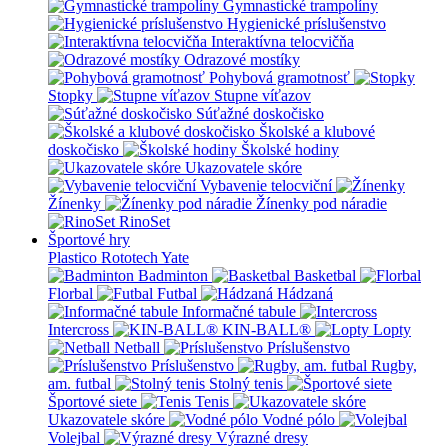
Gymnastické trampolíny
Hygienické príslušenstvo
Interaktívna telocvičňa
Odrazové mostíky
Pohybová gramotnosť
Stopky
Stupne víťazov
Súťažné doskočisko
Školské a klubové
doskočisko
Školské hodiny
Ukazovatele skóre
Vybavenie telocviční
Žínenky
Žínenky pod náradie
RinoSet
Športové hry
Plastico Rototech
Yate
Badminton
Basketbal
Florbal
Futbal
Hádzaná
Informačné tabule
Intercross
KIN-BALL®
Lopty
Netball
Príslušenstvo
Príslušenstvo
Rugby,
am. futbal
Stolný tenis
Športové siete
Tenis
Ukazovatele skóre
Vodné pólo
Volejbal
Výrazné dresy