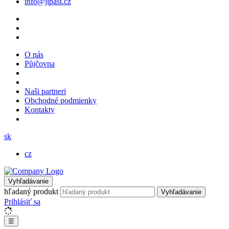
info@jipast.cz
O nás
Půjčovna
Naši partneri
Obchodné podmienky
Kontakty
sk
cz
Vyhľadávanie
hľadaný produkt
Vyhľadávanie
Prihlásiť sa
☰