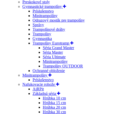
Preskokové stoly
Gymnastické trampolíny
Príslušenstvo
Minitrampolíny
Odrazový mostík pre trampolíny
Správy
Trampolínové dráhy
Trampolíny
Gymnastika
Trampolíny Eurotramp
Séria Grand Master
Séria Master
Séria Ultimate
Minitrampolíny
Trampolíny OUTDOOR
Ochranné obloženie
Minitrampolíny
Príslušenstvo
Nafukovacie rohože
AiRPit
Základná séria
Hrúbka 10 cm
Hrúbka 15 cm
Hrúbka 20 cm
Hrúbka 30 cm