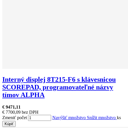
Interný displej 8T215-F6 s klávesnicou
SCOREPAD, programovateľné názvy
tímov ALPHA
€ 9471,11
€ 7700,09 bez DPH
Zmeniť počet
Navýšiť množstvo
Snížit množstvo
ks
Kúpiť