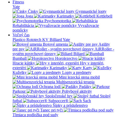
Fitness
Yate
Činky
Gymnastické lopty
Joga
Karimatky
Kettlebell
Psychomotorika
Rehabilitácia
Vyvažovacie
pomôcky
Voľný čas
Plastico Rototech
KV Billiard
Yate
Bojové umenia
Agility
pre psy
AiRRoller -
systém povrchovej úpravy
Biliard
Bumball
Horolezectvo
Hracie kútiky
Hry v interiéri,
exteriéri
Karimatky
Karty
Kuželky
Lopty a predmety
Mini lezecká stena mobil
Multisenzorická terapia
Ochrana lodí
Padáky
Parkour
Pohybové aktivity
Spoločenské hry
Stolný
futbal
Subsoccer®
Šach
Šípky a príslušenstvo
Tanec pri tyči
Tlmiaca podložka pod sudy