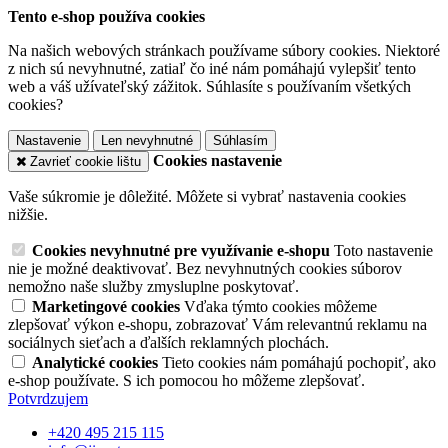
Tento e-shop používa cookies
Na našich webových stránkach používame súbory cookies. Niektoré
z nich sú nevyhnutné, zatiaľ čo iné nám pomáhajú vylepšiť tento
web a váš užívateľský zážitok. Súhlasíte s používaním všetkých
cookies?
Nastavenie
Len nevyhnutné
Súhlasím
Cookies nastavenie
Zavrieť cookie lištu
Vaše súkromie je dôležité. Môžete si vybrať nastavenia cookies
nižšie.
Cookies nevyhnutné pre využívanie e-shopu
Toto nastavenie
nie je možné deaktivovať. Bez nevyhnutných cookies súborov
nemožno naše služby zmysluplne poskytovať.
Marketingové cookies
Vďaka týmto cookies môžeme
zlepšovať výkon e-shopu, zobrazovať Vám relevantnú reklamu na
sociálnych sieťach a ďalších reklamných plochách.
Analytické cookies
Tieto cookies nám pomáhajú pochopiť, ako
e-shop používate. S ich pomocou ho môžeme zlepšovať.
Potvrdzujem
+420 495 215 115