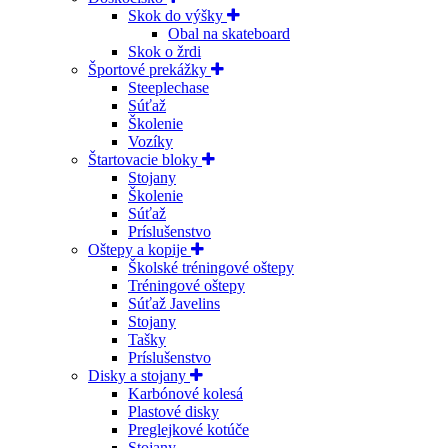
Skok do výšky
Obal na skateboard
Skok o žrdi
Športové prekážky
Steeplechase
Súťaž
Školenie
Vozíky
Štartovacie bloky
Stojany
Školenie
Súťaž
Príslušenstvo
Oštepy a kopije
Školské tréningové oštepy
Tréningové oštepy
Súťaž Javelins
Stojany
Tašky
Príslušenstvo
Disky a stojany
Karbónové kolesá
Plastové disky
Preglejkové kotúče
Stojany