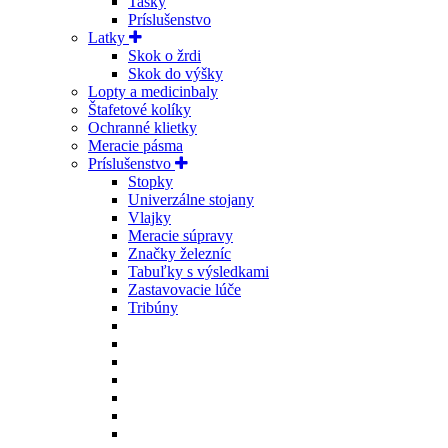
Tašky
Príslušenstvo
Latky
Skok o žrdi
Skok do výšky
Lopty a medicinbaly
Štafetové kolíky
Ochranné klietky
Meracie pásma
Príslušenstvo
Stopky
Univerzálne stojany
Vlajky
Meracie súpravy
Značky železníc
Tabuľky s výsledkami
Zastavovacie lúče
Tribúny