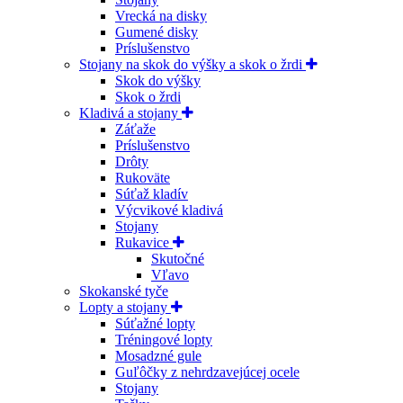
Vrecká na disky
Gumené disky
Príslušenstvo
Stojany na skok do výšky a skok o žrdi
Skok do výšky
Skok o žrdi
Kladivá a stojany
Záťaže
Príslušenstvo
Drôty
Rukoväte
Súťaž kladív
Výcvikové kladivá
Stojany
Rukavice
Skutočné
Vľavo
Skokanské tyče
Lopty a stojany
Súťažné lopty
Tréningové lopty
Mosadzné gule
Guľôčky z nehrdzavejúcej ocele
Stojany