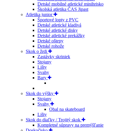
Detské mobilné atletické minihrisko
Školská atletika ČAS Jipast
Atletika junior
Športové lopty z PVC
Detské atletické kladivá
Detské atletické disky
Detské atletické prekážky
Detské oštepy
Detské rohože
Skok o žrdi
Zastávky skriniek
Stojany
Lišty
Svahy
Bary
Skok do výšky
Stojany
Svahy
Obal na skateboard
Lišty
Skok do diaľky / Trojitý skok
Kompletné súpravy na premýšľanie
Doskočisko