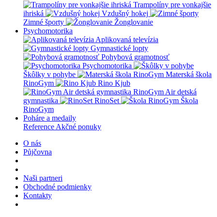
Trampolíny pre vonkajšie
ihriská
Vzdušný hokej
Zimné športy
Žonglovanie
Psychomotorika
Aplikovaná televízia
Gymnastické lopty
Pohybová gramotnosť
Psychomotorika
Škôlky v pohybe
Materská škola
RinoGym
Rino Kjub
RinoGym Air detská
gymnastika
RinoSet
Škola
RinoGym
Poháre a medaily
Reference
Akčné ponuky
O nás
Půjčovna
Naši partneri
Obchodné podmienky
Kontakty