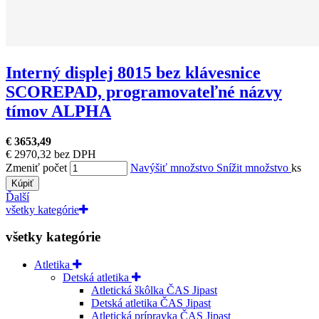
Interný displej 8015 bez klávesnice
SCOREPAD, programovateľné názvy
tímov ALPHA
€ 3653,49
€ 2970,32 bez DPH
Zmeniť počet
Navýšiť množstvo
Snížit množstvo
ks
Kúpiť
Ďalší
všetky kategórie
všetky kategórie
Atletika
Detská atletika
Atletická škôlka ČAS Jipast
Detská atletika ČAS Jipast
Atletická prípravka ČAS Jipast