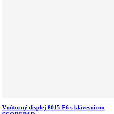
Vnútorný displej 8015-F6 s klávesnicou