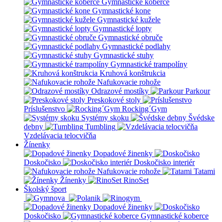
Gymnastické koberce
Gymnastické kone
Gymnastické kužele
Gymnastické lopty
Gymnastické obruče
Gymnastické podlahy
Gymnastické stuhy
Gymnastické trampolíny
Kruhová konštrukcia
Nafukovacie rohože
Odrazové mostíky
Parkour
Preskokové stoly
Príslušenstvo
Rocking´Gym
Systémy skoku
Švédske
debny
Tumbling
Vzdelávacia telocvičňa
Žínenky
Dopadové žinenky
Doskočisko
Doskočisko interiér
Nafukovacie rohože
Tatami
Žínenky
RinoSet
Školský šport
Dopadové žinenky
Doskočisko
Gymnastické koberce