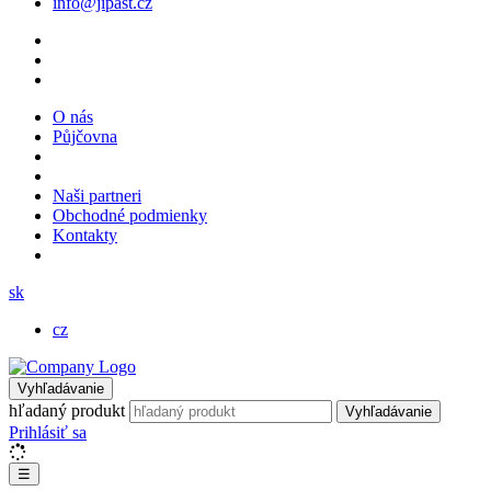
info@jipast.cz
O nás
Půjčovna
Naši partneri
Obchodné podmienky
Kontakty
sk
cz
Vyhľadávanie
hľadaný produkt
Vyhľadávanie
Prihlásiť sa
☰