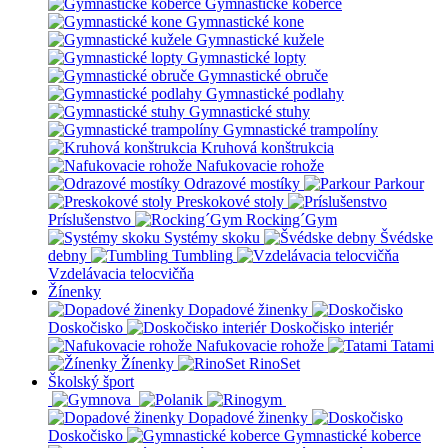
Gymnastické koberce
Gymnastické kone
Gymnastické kužele
Gymnastické lopty
Gymnastické obruče
Gymnastické podlahy
Gymnastické stuhy
Gymnastické trampolíny
Kruhová konštrukcia
Nafukovacie rohože
Odrazové mostíky
Parkour
Preskokové stoly
Príslušenstvo
Rocking´Gym
Systémy skoku
Švédske
debny
Tumbling
Vzdelávacia telocvičňa
Žínenky
Dopadové žinenky
Doskočisko
Doskočisko interiér
Nafukovacie rohože
Tatami
Žínenky
RinoSet
Školský šport
Dopadové žinenky
Doskočisko
Gymnastické koberce