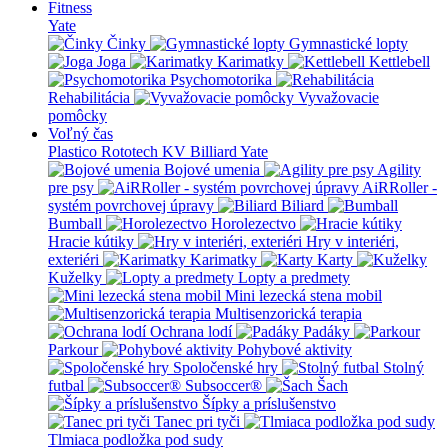
Fitness
Yate
Činky
Gymnastické lopty
Joga
Karimatky
Kettlebell
Psychomotorika
Rehabilitácia
Vyvažovacie
pomôcky
Voľný čas
Plastico Rototech
KV Billiard
Yate
Bojové umenia
Agility
pre psy
AiRRoller -
systém povrchovej úpravy
Biliard
Bumball
Horolezectvo
Hracie kútiky
Hry v interiéri,
exteriéri
Karimatky
Karty
Kuželky
Lopty a predmety
Mini lezecká stena mobil
Multisenzorická terapia
Ochrana lodí
Padáky
Parkour
Pohybové aktivity
Spoločenské hry
Stolný
futbal
Subsoccer®
Šach
Šípky a príslušenstvo
Tanec pri tyči
Tlmiaca podložka pod sudy