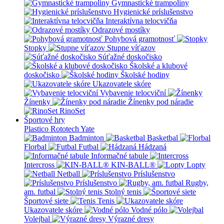
Gymnastické trampolíny
Hygienické príslušenstvo
Interaktívna telocvičňa
Odrazové mostíky
Pohybová gramotnosť
Stopky
Stupne víťazov
Súťažné doskočisko
Školské a klubové
doskočisko
Školské hodiny
Ukazovatele skóre
Vybavenie telocviční
Žínenky
Žínenky pod náradie
RinoSet
Športové hry
Plastico Rototech
Yate
Badminton
Basketbal
Florbal
Futbal
Hádzaná
Informačné tabule
Intercross
KIN-BALL®
Lopty
Netball
Príslušenstvo
Príslušenstvo
Rugby,
am. futbal
Stolný tenis
Športové siete
Tenis
Ukazovatele skóre
Vodné pólo
Volejbal
Výrazné dresy