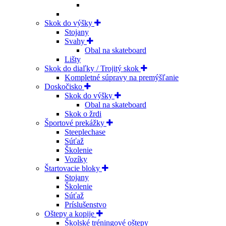
Skok do výšky
Stojany
Svahy
Obal na skateboard
Lišty
Skok do diaľky / Trojitý skok
Kompletné súpravy na premýšľanie
Doskočisko
Skok do výšky
Obal na skateboard
Skok o žrdi
Športové prekážky
Steeplechase
Súťaž
Školenie
Vozíky
Štartovacie bloky
Stojany
Školenie
Súťaž
Príslušenstvo
Oštepy a kopije
Školské tréningové oštepy