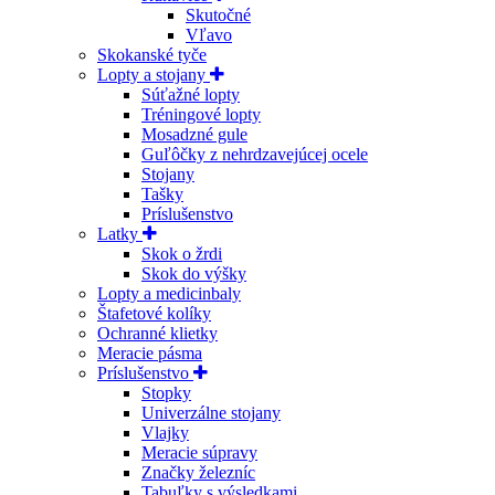
Skutočné
Vľavo
Skokanské tyče
Lopty a stojany
Súťažné lopty
Tréningové lopty
Mosadzné gule
Guľôčky z nehrdzavejúcej ocele
Stojany
Tašky
Príslušenstvo
Latky
Skok o žrdi
Skok do výšky
Lopty a medicinbaly
Štafetové kolíky
Ochranné klietky
Meracie pásma
Príslušenstvo
Stopky
Univerzálne stojany
Vlajky
Meracie súpravy
Značky železníc
Tabuľky s výsledkami