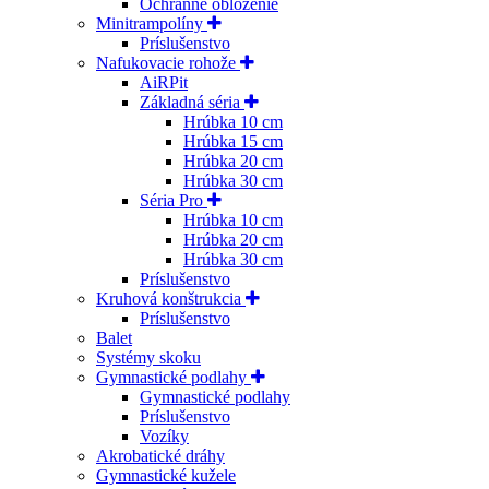
Ochranné obloženie
Minitrampolíny
Príslušenstvo
Nafukovacie rohože
AiRPit
Základná séria
Hrúbka 10 cm
Hrúbka 15 cm
Hrúbka 20 cm
Hrúbka 30 cm
Séria Pro
Hrúbka 10 cm
Hrúbka 20 cm
Hrúbka 30 cm
Príslušenstvo
Kruhová konštrukcia
Príslušenstvo
Balet
Systémy skoku
Gymnastické podlahy
Gymnastické podlahy
Príslušenstvo
Vozíky
Akrobatické dráhy
Gymnastické kužele