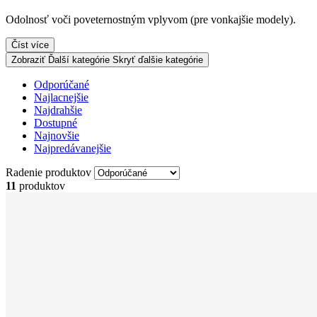
Odolnosť voči poveternostným vplyvom (pre vonkajšie modely).
Číst více
Zobraziť Ďalší kategórie
Skryť ďalšie kategórie
Odporúčané
Najlacnejšie
Najdrahšie
Dostupné
Najnovšie
Najpredávanejšie
Radenie produktov
11
produktov