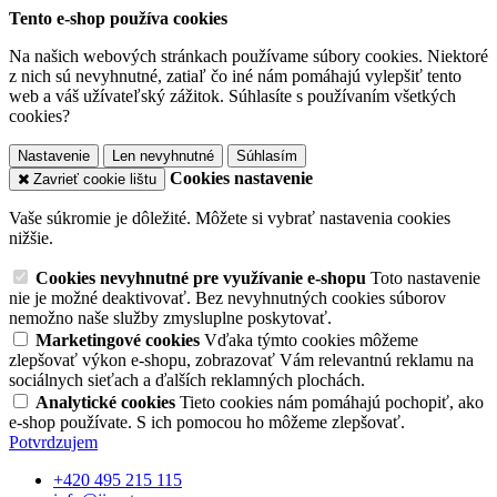
Tento e-shop používa cookies
Na našich webových stránkach používame súbory cookies. Niektoré
z nich sú nevyhnutné, zatiaľ čo iné nám pomáhajú vylepšiť tento
web a váš užívateľský zážitok. Súhlasíte s používaním všetkých
cookies?
Nastavenie
Len nevyhnutné
Súhlasím
Cookies nastavenie
Zavrieť cookie lištu
Vaše súkromie je dôležité. Môžete si vybrať nastavenia cookies
nižšie.
Cookies nevyhnutné pre využívanie e-shopu
Toto nastavenie
nie je možné deaktivovať. Bez nevyhnutných cookies súborov
nemožno naše služby zmysluplne poskytovať.
Marketingové cookies
Vďaka týmto cookies môžeme
zlepšovať výkon e-shopu, zobrazovať Vám relevantnú reklamu na
sociálnych sieťach a ďalších reklamných plochách.
Analytické cookies
Tieto cookies nám pomáhajú pochopiť, ako
e-shop používate. S ich pomocou ho môžeme zlepšovať.
Potvrdzujem
+420 495 215 115