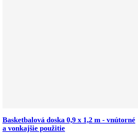
Basketbalová doska 0,9 x 1,2 m - vnútorné
a vonkajšie použitie