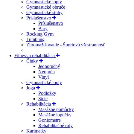
Gymnastické lopty
Gymnastické obruče
Gymnastické stuhy
Príslušenstvo
Príslušenstvo
Bary
Rocking´Gym
Tumbling
Zhromažďovanie - Športová všestrannosť
Fitness a rehabilitácia
Činky
Jednoručný
Neoprén
Vinyl
Gymnastické lopty
Joga
Podložky
Siete
Rehabilitácia
Masážne pomôcky
Masážne loptičky
Goniometre
Rehabilitačné roly
Karimatky