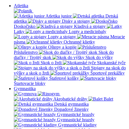
Atletika
Atletika junior
Detská
atletika
Disky a stojany
Doskočisko
Kladivá a stojany
Latky
Lopty a medicinbaly
Lopty a stojany
Meracie
pásma
Ochranné klietky
Oštepy a kopije
Príslušenstvo
Skok do
diaľky / Trojitý skok
Skok do výšky
Skok o žrdi
Skokanské tyče
Stojany na skok do
výšky a skok o žrdi
Športové prekážky
Štafetové kolíky
Štartovacie bloky
Gymnastika
Akrobatické dráhy
Balet
Detská gymnastika
Dopadové žinenky
Gymnastické hrazdy
Gymnastické hrazdy
Gymnastické kladiny