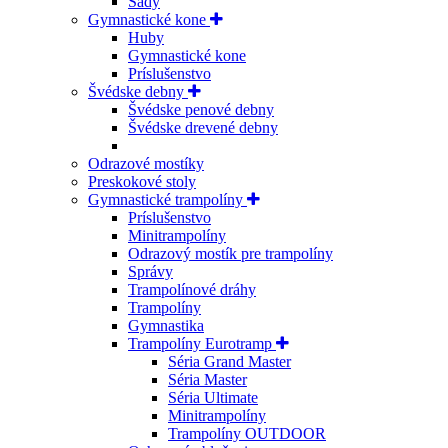
Sady
Gymnastické kone
Huby
Gymnastické kone
Príslušenstvo
Švédske debny
Švédske penové debny
Švédske drevené debny
Odrazové mostíky
Preskokové stoly
Gymnastické trampolíny
Príslušenstvo
Minitrampolíny
Odrazový mostík pre trampolíny
Správy
Trampolínové dráhy
Trampolíny
Gymnastika
Trampolíny Eurotramp
Séria Grand Master
Séria Master
Séria Ultimate
Minitrampolíny
Trampolíny OUTDOOR