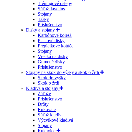
Tréningové oštepy
Súťaž Javelins
Stojany
Tašky
Príslušenstvo
Disky a stojany
Karbónové kolesá
Plastové disky
Preglejkové kotúče
Stojany
Vrecká na disky
Gumené disky
Príslušenstvo
Stojany na skok do výšky a skok o žrdi
Skok do výšky
Skok o žrdi
Kladivá a stojany
Záťaže
Príslušenstvo
Drôty
Rukoväte
Súťaž kladív
Výcvikové kladivá
Stojany
Rukavice