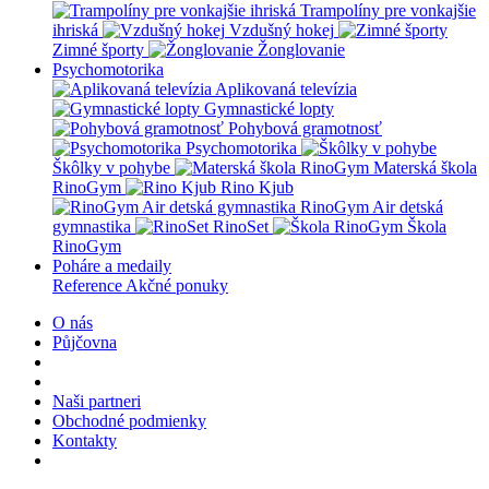
Trampolíny pre vonkajšie
ihriská
Vzdušný hokej
Zimné športy
Žonglovanie
Psychomotorika
Aplikovaná televízia
Gymnastické lopty
Pohybová gramotnosť
Psychomotorika
Škôlky v pohybe
Materská škola
RinoGym
Rino Kjub
RinoGym Air detská
gymnastika
RinoSet
Škola
RinoGym
Poháre a medaily
Reference
Akčné ponuky
O nás
Půjčovna
Naši partneri
Obchodné podmienky
Kontakty