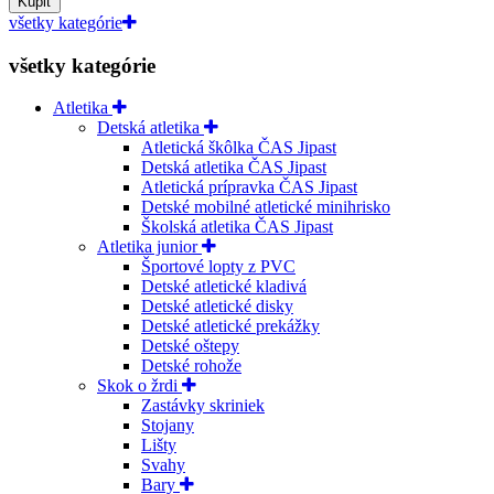
Kúpiť
všetky kategórie
všetky kategórie
Atletika
Detská atletika
Atletická škôlka ČAS Jipast
Detská atletika ČAS Jipast
Atletická prípravka ČAS Jipast
Detské mobilné atletické minihrisko
Školská atletika ČAS Jipast
Atletika junior
Športové lopty z PVC
Detské atletické kladivá
Detské atletické disky
Detské atletické prekážky
Detské oštepy
Detské rohože
Skok o žrdi
Zastávky skriniek
Stojany
Lišty
Svahy
Bary