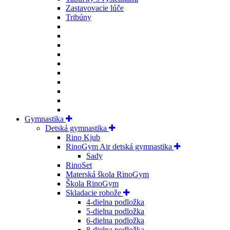
Zastavovacie lúče
Tribúny
Gymnastika
Detská gymnastika
Rino Kjub
RinoGym Air detská gymnastika
Sady
RinoSet
Materská škola RinoGym
Škola RinoGym
Skladacie rohože
4-dielna podložka
5-dielna podložka
6-dielna podložka
8-dielna podložka