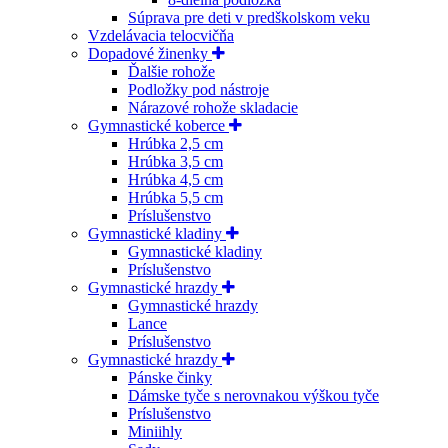
Súprava pre deti v predškolskom veku
Vzdelávacia telocvičňa
Dopadové žinenky
Ďalšie rohože
Podložky pod nástroje
Nárazové rohože skladacie
Gymnastické koberce
Hrúbka 2,5 cm
Hrúbka 3,5 cm
Hrúbka 4,5 cm
Hrúbka 5,5 cm
Príslušenstvo
Gymnastické kladiny
Gymnastické kladiny
Príslušenstvo
Gymnastické hrazdy
Gymnastické hrazdy
Lance
Príslušenstvo
Gymnastické hrazdy
Pánske činky
Dámske tyče s nerovnakou výškou tyče
Príslušenstvo
Miniihly