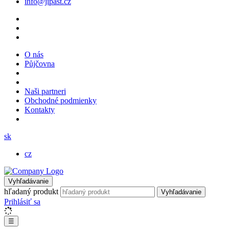
info@jipast.cz
O nás
Půjčovna
Naši partneri
Obchodné podmienky
Kontakty
sk
cz
Vyhľadávanie
hľadaný produkt
Vyhľadávanie
Prihlásiť sa
☰