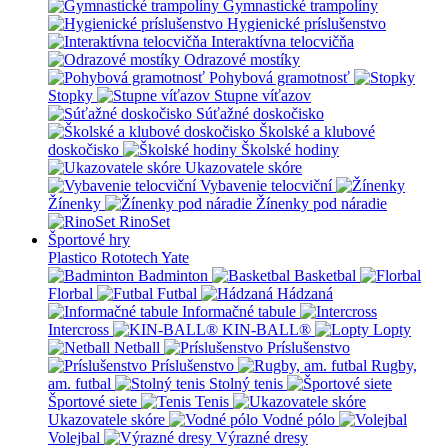
Gymnastické trampolíny
Hygienické príslušenstvo
Interaktívna telocvičňa
Odrazové mostíky
Pohybová gramotnosť
Stopky
Stupne víťazov
Súťažné doskočisko
Školské a klubové
doskočisko
Školské hodiny
Ukazovatele skóre
Vybavenie telocviční
Žínenky
Žínenky pod náradie
RinoSet
Športové hry
Plastico Rototech
Yate
Badminton
Basketbal
Florbal
Futbal
Hádzaná
Informačné tabule
Intercross
KIN-BALL®
Lopty
Netball
Príslušenstvo
Príslušenstvo
Rugby,
am. futbal
Stolný tenis
Športové siete
Tenis
Ukazovatele skóre
Vodné pólo
Volejbal
Výrazné dresy