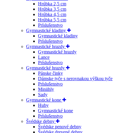
Hrúbka 2,5 cm
Hrúbka 3,5 cm
Hrúbka 4,5 cm
Hrúbka 5,5 cm
Príslušenstvo
Gymnastické kladiny
Gymnastické kladiny
Príslušenstvo
Gymnastické hrazdy
Gymnastické hrazdy
Lance
Príslušenstvo
Gymnastické hrazdy
Pánske činky
Dámske tyče s nerovnakou výškou tyče
Príslušenstvo
Miniihly
Sady
Gymnastické kone
Huby
Gymnastické kone
Príslušenstvo
Švédske debny
Švédske penové debny
Švédske drevené debny