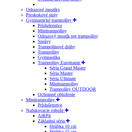
Odrazové mostíky
Preskokové stoly
Gymnastické trampolíny
Príslušenstvo
Minitrampolíny
Odrazový mostík pre trampolíny
Správy
Trampolínové dráhy
Trampolíny
Gymnastika
Trampolíny Eurotramp
Séria Grand Master
Séria Master
Séria Ultimate
Minitrampolíny
Trampolíny OUTDOOR
Ochranné obloženie
Minitrampolíny
Príslušenstvo
Nafukovacie rohože
AiRPit
Základná séria
Hrúbka 10 cm
Hrúbka 15 cm