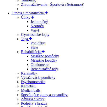
Tumbling
Zhromažďovanie - Športová všestrannosť
Fitness a rehabilitácia
Činky
Jednoručný
Neoprén
Vinyl
Gymnastické lopty
Joga
Podložky
Siete
Rehabilitácia
Masážne pomôcky
Masážne loptičky
Goniometre
Rehabilitačné roly
Karimatky
Vyvažovacie pomôcky
Psychomotorika
Kettlebell
Medicinballs
Spevňujúce gumy a expandéry
Závažia a vesty
Podpery a hrazdy