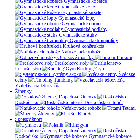
Gymnastické koberce
Gymnastické kone
Gymnastické kužele
Gymnastické lopty
Gymnastické obruče
Gymnastické podlahy
Gymnastické stuhy
Gymnastické trampolíny
Kruhová konštrukcia
Nafukovacie rohože
Odrazové mostíky
Parkour
Preskokové stoly
Príslušenstvo
Rocking´Gym
Systémy skoku
Švédske
debny
Tumbling
Vzdelávacia telocvičňa
Žínenky
Dopadové žinenky
Doskočisko
Doskočisko interiér
Nafukovacie rohože
Tatami
Žínenky
RinoSet
Školský šport
Dopadové žinenky
Doskočisko
Gymnastické koberce