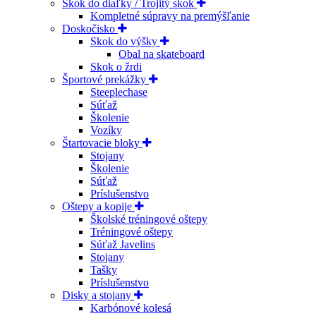
Skok do diaľky / Trojitý skok
Kompletné súpravy na premýšľanie
Doskočisko
Skok do výšky
Obal na skateboard
Skok o žrdi
Športové prekážky
Steeplechase
Súťaž
Školenie
Vozíky
Štartovacie bloky
Stojany
Školenie
Súťaž
Príslušenstvo
Oštepy a kopije
Školské tréningové oštepy
Tréningové oštepy
Súťaž Javelins
Stojany
Tašky
Príslušenstvo
Disky a stojany
Karbónové kolesá