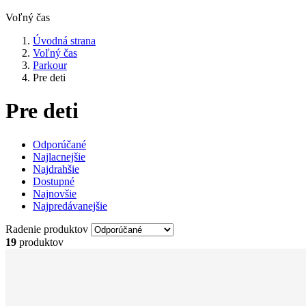
Voľný čas
Úvodná strana
Voľný čas
Parkour
Pre deti
Pre deti
Odporúčané
Najlacnejšie
Najdrahšie
Dostupné
Najnovšie
Najpredávanejšie
Radenie produktov
19
produktov