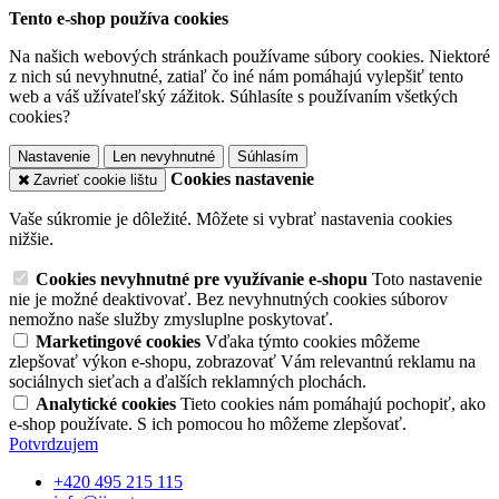
Tento e-shop používa cookies
Na našich webových stránkach používame súbory cookies. Niektoré
z nich sú nevyhnutné, zatiaľ čo iné nám pomáhajú vylepšiť tento
web a váš užívateľský zážitok. Súhlasíte s používaním všetkých
cookies?
Nastavenie
Len nevyhnutné
Súhlasím
Cookies nastavenie
Zavrieť cookie lištu
Vaše súkromie je dôležité. Môžete si vybrať nastavenia cookies
nižšie.
Cookies nevyhnutné pre využívanie e-shopu
Toto nastavenie
nie je možné deaktivovať. Bez nevyhnutných cookies súborov
nemožno naše služby zmysluplne poskytovať.
Marketingové cookies
Vďaka týmto cookies môžeme
zlepšovať výkon e-shopu, zobrazovať Vám relevantnú reklamu na
sociálnych sieťach a ďalších reklamných plochách.
Analytické cookies
Tieto cookies nám pomáhajú pochopiť, ako
e-shop používate. S ich pomocou ho môžeme zlepšovať.
Potvrdzujem
+420 495 215 115