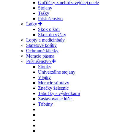
Guľôčky z nehrdzavejúcej ocele
Stojany
Tašky
Príslušenstvo
Latky
Skok o žrdi
Skok do výšky
Lopty a medicinbaly
Štafetové kolíky
Ochranné klietky
Meracie pásma
Príslušenstvo
Stopky
Univerzálne stojany
Vlajky
Meracie súpravy
Značky železníc
Tabuľky s výsledkami
Zastavovacie lúče
Tribúny