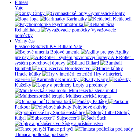
Fitness
Yate
Činky
Gymnastické lopty
Joga
Karimatky
Kettlebell
Psychomotorika
Rehabilitácia
Vyvažovacie
pomôcky
Voľný čas
Plastico Rototech
KV Billiard
Yate
Bojové umenia
Agility
pre psy
AiRRoller -
systém povrchovej úpravy
Biliard
Bumball
Horolezectvo
Hracie kútiky
Hry v interiéri,
exteriéri
Karimatky
Karty
Kuželky
Lopty a predmety
Mini lezecká stena mobil
Multisenzorická terapia
Ochrana lodí
Padáky
Parkour
Pohybové aktivity
Spoločenské hry
Stolný
futbal
Subsoccer®
Šach
Šípky a príslušenstvo
Tanec pri tyči
Tlmiaca podložka pod sudy