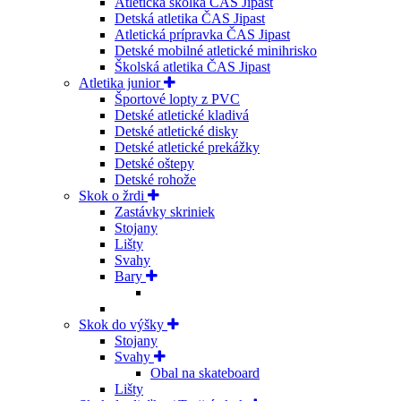
Atletická škôlka ČAS Jipast
Detská atletika ČAS Jipast
Atletická prípravka ČAS Jipast
Detské mobilné atletické minihrisko
Školská atletika ČAS Jipast
Atletika junior
Športové lopty z PVC
Detské atletické kladivá
Detské atletické disky
Detské atletické prekážky
Detské oštepy
Detské rohože
Skok o žrdi
Zastávky skriniek
Stojany
Lišty
Svahy
Bary
Skok do výšky
Stojany
Svahy
Obal na skateboard
Lišty