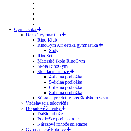
Gymnastika
Detská gymnastika
Rino Kjub
RinoGym Air detská gymnastika
Sady
RinoSet
Materská škola RinoGym
Škola RinoGym
Skladacie rohože
4-dielna podložka
5-dielna podložka
6-dielna podložka
8-dielna podložka
Súprava pre deti v predškolskom veku
Vzdelávacia telocvičňa
Dopadové žinenky
Ďalšie rohože
Podložky pod nástroje
Nárazové rohože skladacie
Gymnastické koberce