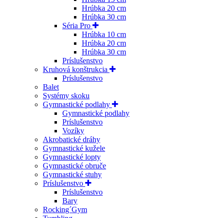
Hrúbka 20 cm
Hrúbka 30 cm
Séria Pro
Hrúbka 10 cm
Hrúbka 20 cm
Hrúbka 30 cm
Príslušenstvo
Kruhová konštrukcia
Príslušenstvo
Balet
Systémy skoku
Gymnastické podlahy
Gymnastické podlahy
Príslušenstvo
Vozíky
Akrobatické dráhy
Gymnastické kužele
Gymnastické lopty
Gymnastické obruče
Gymnastické stuhy
Príslušenstvo
Príslušenstvo
Bary
Rocking´Gym