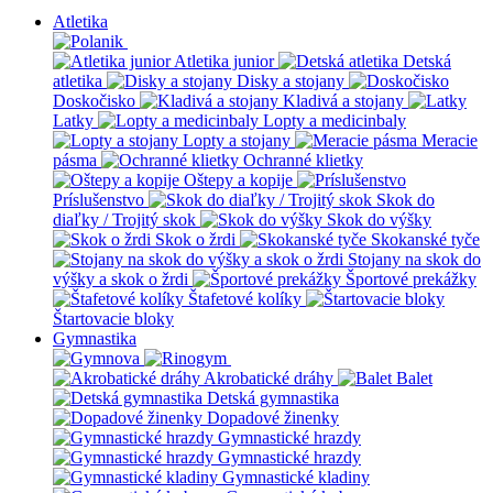
Atletika
Atletika junior
Detská
atletika
Disky a stojany
Doskočisko
Kladivá a stojany
Latky
Lopty a medicinbaly
Lopty a stojany
Meracie
pásma
Ochranné klietky
Oštepy a kopije
Príslušenstvo
Skok do
diaľky / Trojitý skok
Skok do výšky
Skok o žrdi
Skokanské tyče
Stojany na skok do
výšky a skok o žrdi
Športové prekážky
Štafetové kolíky
Štartovacie bloky
Gymnastika
Akrobatické dráhy
Balet
Detská gymnastika
Dopadové žinenky
Gymnastické hrazdy
Gymnastické hrazdy
Gymnastické kladiny