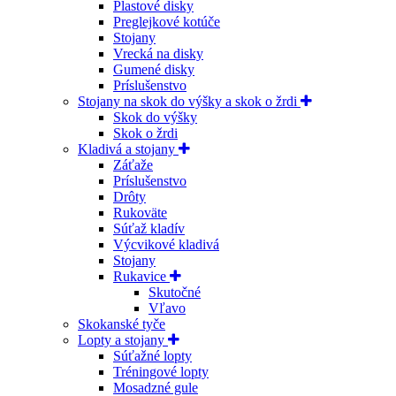
Plastové disky
Preglejkové kotúče
Stojany
Vrecká na disky
Gumené disky
Príslušenstvo
Stojany na skok do výšky a skok o žrdi
Skok do výšky
Skok o žrdi
Kladivá a stojany
Záťaže
Príslušenstvo
Drôty
Rukoväte
Súťaž kladív
Výcvikové kladivá
Stojany
Rukavice
Skutočné
Vľavo
Skokanské tyče
Lopty a stojany
Súťažné lopty
Tréningové lopty
Mosadzné gule