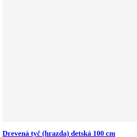
Drevená tyč (hrazda) detská 100 cm