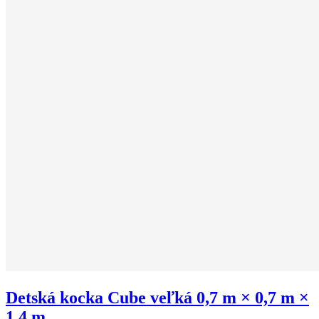
Detská kocka Cube veľká 0,7 m × 0,7 m ×
1,4 m