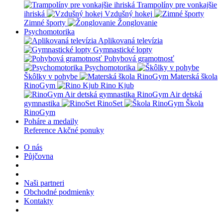
Trampolíny pre vonkajšie
ihriská
Vzdušný hokej
Zimné športy
Žonglovanie
Psychomotorika
Aplikovaná televízia
Gymnastické lopty
Pohybová gramotnosť
Psychomotorika
Škôlky v pohybe
Materská škola
RinoGym
Rino Kjub
RinoGym Air detská
gymnastika
RinoSet
Škola
RinoGym
Poháre a medaily
Reference
Akčné ponuky
O nás
Půjčovna
Naši partneri
Obchodné podmienky
Kontakty