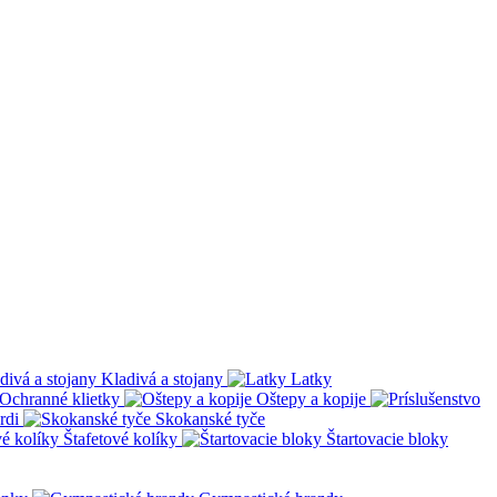
Kladivá a stojany
Latky
Ochranné klietky
Oštepy a kopije
rdi
Skokanské tyče
Štafetové kolíky
Štartovacie bloky