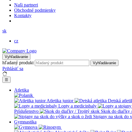
Naši partneri
Obchodné podmienky
Kontakty
sk
cz
Vyhľadávanie
hľadaný produkt
Vyhľadávanie
Prihlásiť sa
☰
Atletika
Atletika junior
Detská atleti
Lopty a medicinbaly
Príslušenstvo
Skok do diaľky /
Stojany na skok do v
Gymnastika