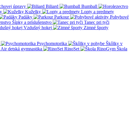
chovej úpravy
Biliard
Bumball
y
Kuželky
Lopty a predmety
Padáky
Parkour
Pohybové
Šípky a príslušenstvo
Tanec pri tyči
Vzdušný hokej
Zimné športy
Psychomotorika
Škôlky v
Air detská gymnastika
RinoSet
Škola