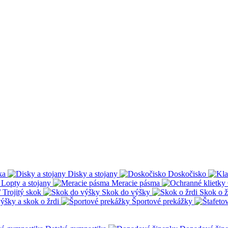
ka
Disky a stojany
Doskočisko
Lopty a stojany
Meracie pásma
 Trojitý skok
Skok do výšky
Skok o ž
ýšky a skok o žrdi
Športové prekážky