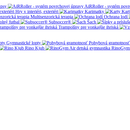
 psy
AiRRoller - systém povr
Hry v interiéri, exteriéri
Karimatky
Kart
Multisenzorická terapia
Ochrana lodí
olný futbal
Subsoccer®
Šach
Trampolíny pre vonkajšie ihriská
Gymnastické lopty
Pohybová gramotnosť
Rino Kjub
RinoGym 