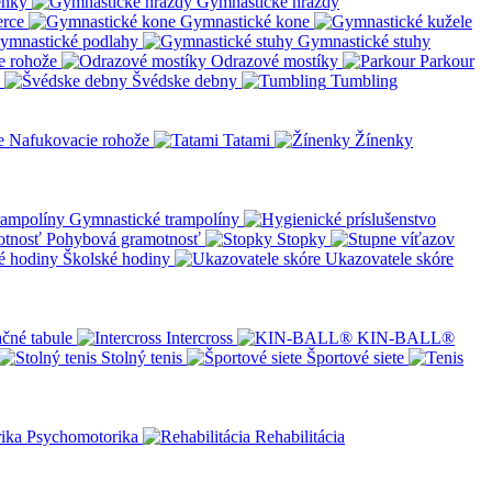
enky
Gymnastické hrazdy
erce
Gymnastické kone
ymnastické podlahy
Gymnastické stuhy
e rohože
Odrazové mostíky
Parkour
Švédske debny
Tumbling
Nafukovacie rohože
Tatami
Žínenky
Gymnastické trampolíny
Pohybová gramotnosť
Stopky
Školské hodiny
Ukazovatele skóre
čné tabule
Intercross
KIN-BALL®
Stolný tenis
Športové siete
Psychomotorika
Rehabilitácia