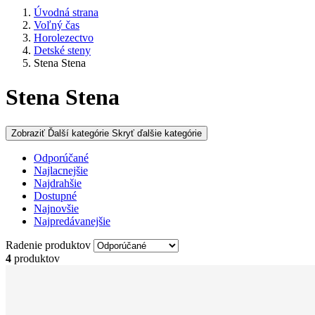
Úvodná strana
Voľný čas
Horolezectvo
Detské steny
Stena Stena
Stena Stena
Zobraziť Ďalší kategórie
Skryť ďalšie kategórie
Odporúčané
Najlacnejšie
Najdrahšie
Dostupné
Najnovšie
Najpredávanejšie
Radenie produktov
4
produktov