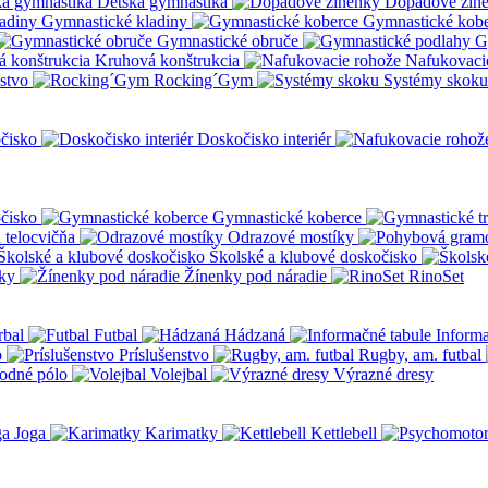
Detská gymnastika
Dopadové žin
Gymnastické kladiny
Gymnastické kob
Gymnastické obruče
G
Kruhová konštrukcia
Nafukovaci
nstvo
Rocking´Gym
Systémy skoku
čisko
Doskočisko interiér
čisko
Gymnastické koberce
a telocvičňa
Odrazové mostíky
Školské a klubové doskočisko
ky
Žínenky pod náradie
RinoSet
rbal
Futbal
Hádzaná
Informa
o
Príslušenstvo
Rugby, am. futbal
odné pólo
Volejbal
Výrazné dresy
Joga
Karimatky
Kettlebell