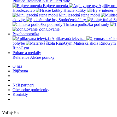
Plastico Rototech
KV Billiard
Yate
Bojové umenia
Agility pre
Horolezectvo
Hracie kútiky
Mini lezecká stena mobil
aktivity
Spoločenské hry
St
Tlmiaca podložka pod sudy
Žonglovanie
Psychomotorika
Aplikovaná televízia
pohybe
Materská škola RinoGym
RinoGym
Poháre a medaily
Reference
Akčné ponuky
O nás
Půjčovna
Naši partneri
Obchodné podmienky
Kontakty
Voľný čas