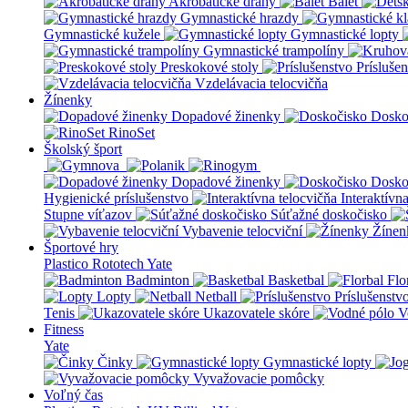
Akrobatické dráhy
Balet
Gymnastické hrazdy
Gymnastické kužele
Gymnastické lopty
Gymnastické trampolíny
Preskokové stoly
Prísluše
Vzdelávacia telocvičňa
Žínenky
Dopadové žinenky
Dosko
RinoSet
Školský šport
Dopadové žinenky
Dosko
Hygienické príslušenstvo
Interaktívn
Stupne víťazov
Súťažné doskočisko
Vybavenie telocviční
Žínen
Športové hry
Plastico Rototech
Yate
Badminton
Basketbal
Flo
Lopty
Netball
Príslušenstv
Tenis
Ukazovatele skóre
V
Fitness
Yate
Činky
Gymnastické lopty
Vyvažovacie pomôcky
Voľný čas