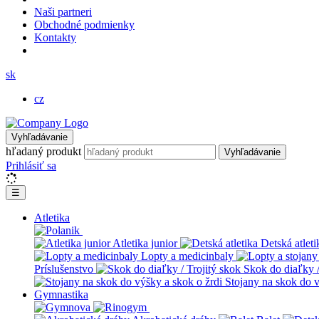
Naši partneri
Obchodné podmienky
Kontakty
sk
cz
Vyhľadávanie
hľadaný produkt
Vyhľadávanie
Prihlásiť sa
☰
Atletika
Atletika junior
Detská atleti
Lopty a medicinbaly
Príslušenstvo
Skok do diaľky /
Stojany na skok do v
Gymnastika