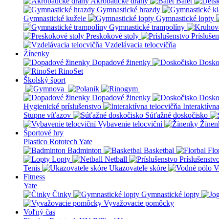
Akrobatické dráhy
Balet
Gymnastické hrazdy
Gymnastické kužele
Gymnastické lopty
Gymnastické trampolíny
Preskokové stoly
Prísluše
Vzdelávacia telocvičňa
Žínenky
Dopadové žinenky
Dosko
RinoSet
Školský šport
Dopadové žinenky
Dosko
Hygienické príslušenstvo
Interaktívn
Stupne víťazov
Súťažné doskočisko
Vybavenie telocviční
Žínen
Športové hry
Plastico Rototech
Yate
Badminton
Basketbal
Flo
Lopty
Netball
Príslušenstv
Tenis
Ukazovatele skóre
V
Fitness
Yate
Činky
Gymnastické lopty
Vyvažovacie pomôcky
Voľný čas