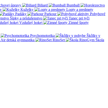
chovej úpravy
Biliard
Bumball
y
Kuželky
Lopty a predmety
Padáky
Parkour
Pohybové
Šípky a príslušenstvo
Tanec pri tyči
Vzdušný hokej
Zimné športy
Psychomotorika
Škôlky v
Air detská gymnastika
RinoSet
Škola