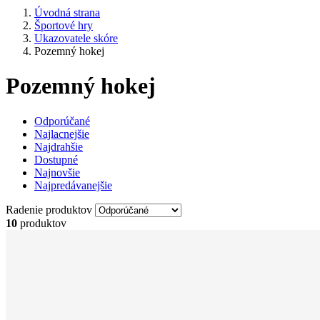
Úvodná strana
Športové hry
Ukazovatele skóre
Pozemný hokej
Pozemný hokej
Odporúčané
Najlacnejšie
Najdrahšie
Dostupné
Najnovšie
Najpredávanejšie
Radenie produktov
10
produktov