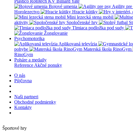
Plastico Rototech
KV Billiard
Yate
Bojové umenia
Agility pre
Horolezectvo
Hracie kútiky
Mini lezecká stena mobil
aktivity
Spoločenské hry
St
Tlmiaca podložka pod sudy
Žonglovanie
Psychomotorika
Aplikovaná televízia
pohybe
Materská škola RinoGym
RinoGym
Poháre a medaily
Reference
Akčné ponuky
O nás
Půjčovna
Naši partneri
Obchodné podmienky
Kontakty
Športové hry