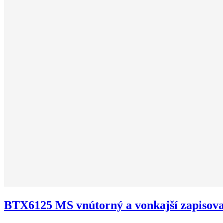
BTX6125 MS vnútorný a vonkajší zapisov