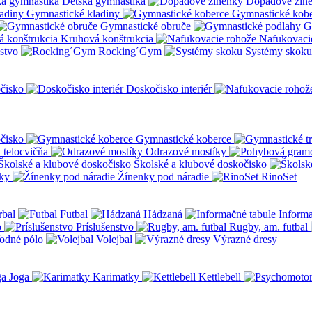
Detská gymnastika
Dopadové žin
Gymnastické kladiny
Gymnastické kob
Gymnastické obruče
G
Kruhová konštrukcia
Nafukovaci
nstvo
Rocking´Gym
Systémy skoku
čisko
Doskočisko interiér
čisko
Gymnastické koberce
a telocvičňa
Odrazové mostíky
Školské a klubové doskočisko
ky
Žínenky pod náradie
RinoSet
rbal
Futbal
Hádzaná
Informa
o
Príslušenstvo
Rugby, am. futbal
odné pólo
Volejbal
Výrazné dresy
Joga
Karimatky
Kettlebell