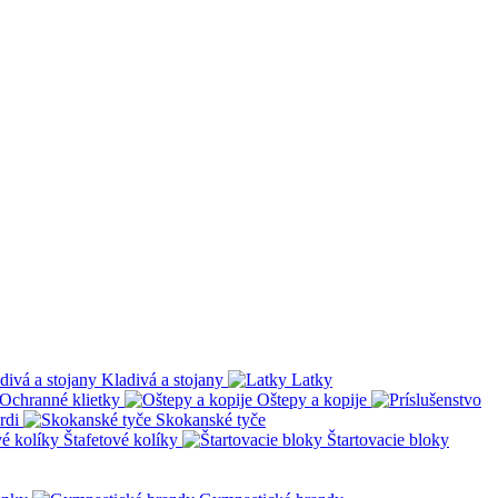
Kladivá a stojany
Latky
Ochranné klietky
Oštepy a kopije
rdi
Skokanské tyče
Štafetové kolíky
Štartovacie bloky