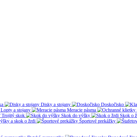
ka
Disky a stojany
Doskočisko
Lopty a stojany
Meracie pásma
 Trojitý skok
Skok do výšky
Skok o ž
ýšky a skok o žrdi
Športové prekážky