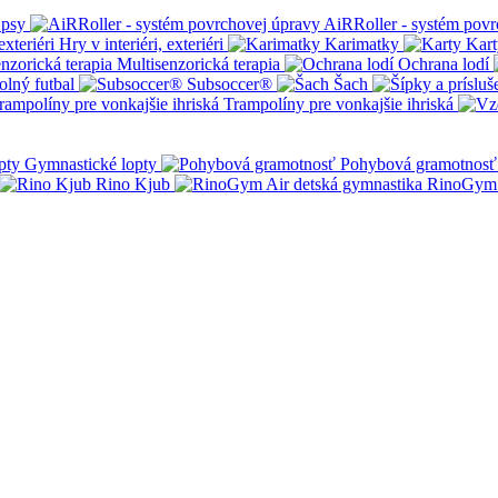
 psy
AiRRoller - systém povr
Hry v interiéri, exteriéri
Karimatky
Kart
Multisenzorická terapia
Ochrana lodí
olný futbal
Subsoccer®
Šach
Trampolíny pre vonkajšie ihriská
Gymnastické lopty
Pohybová gramotnosť
Rino Kjub
RinoGym 