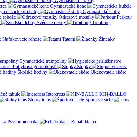
enky
Gymnastické hrazdy
erce
Gymnastické kone
ymnastické podlahy
Gymnastické stuhy
e rohože
Odrazové mostíky
Parkour
Švédske debny
Tumbling
Nafukovacie rohože
Tatami
Žínenky
Gymnastické trampolíny
Pohybová gramotnosť
Stopky
Školské hodiny
Ukazovatele skóre
čné tabule
Intercross
KIN-BALL®
Stolný tenis
Športové siete
Psychomotorika
Rehabilitácia