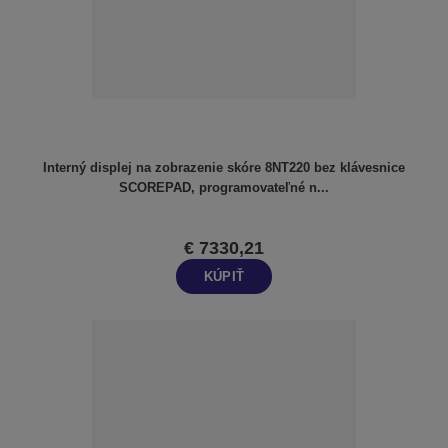
e
p
r
o
d
u
k
t
Interný displej na zobrazenie skóre 8NT220 bez klávesnice
SCOREPAD, programovateľné n...
o
v
€ 7330,21
KÚPIŤ