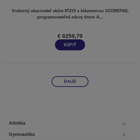
Vnútorný ukazovateľ skóre 8T215 s klávesnicou SCOREPAD,
programovateľné názvy tímov A...
€ 6259,79
KÚPIŤ
ĎALŠÍ
Atletika
Gymnastika