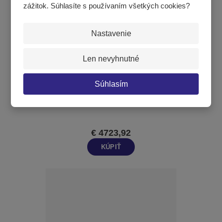
zážitok. Súhlasíte s používaním všetkých cookies?
Nastavenie
Len nevyhnutné
Súhlasím
Interný displej 8015 s klávesnicou SCOREPAD, programovateľné
názvy tímov ALPHA
€ 4723,92
KÚPIŤ