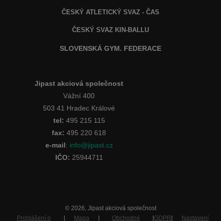
ČESKÝ ATLETICKÝ SVAZ - ČAS
ČESKÝ SVAZ KIN-BALLU
SLOVENSKÁ GYM. FEDERACE
Jipast akciová společnost
Vážní 400
503 41 Hradec Králové
tel:
495 215 115
fax:
495 220 618
e-mail
:
info@jipast.cz
IČO:
25944711
© 2026, Jipast akciová společnost
Prohlášení o
|
Mapa
|
Obchodné
|
GDPR
|
Nastavení