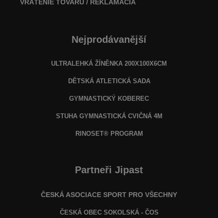
VRÁTENIE TOVARU / REKLAMÁCIA
Nejprodávanější
ULTRALEHKÁ ŽÍNĚNKA 200X100X6CM
DĚTSKÁ ATLETICKÁ SADA
GYMNASTICKÝ KOBEREC
STUHA GYMNASTICKÁ CVIČNÁ 4M
RINOSET® PROGRAM
Partneři Jipast
ČESKÁ ASOCIACE SPORT PRO VŠECHNY
ČESKÁ OBEC SOKOLSKÁ - ČOS