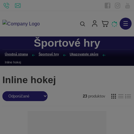
☰
V
y
Športové hry
h
ľ
Úvodná strana
Športové hry
Ukazovatele skóre
a
Inline hokej
d
á
Inline hokej
v
a
R
n
23
produktov
a
i
d
e
e
n
i