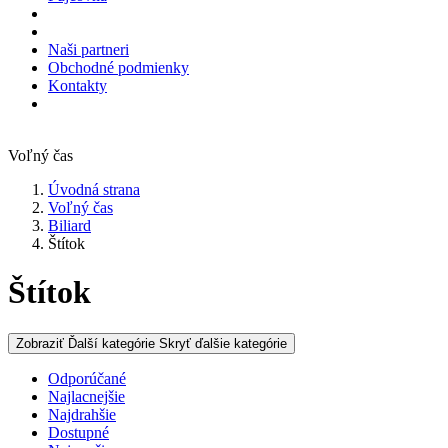
Naši partneri
Obchodné podmienky
Kontakty
Voľný čas
Úvodná strana
Voľný čas
Biliard
Štítok
Štítok
Zobraziť Ďalší kategórie
Skryť ďalšie kategórie
Odporúčané
Najlacnejšie
Najdrahšie
Dostupné