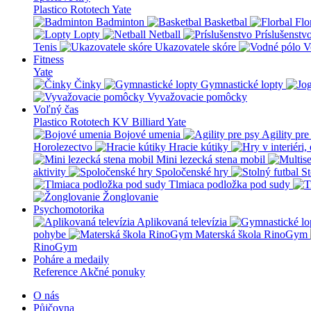
Plastico Rototech
Yate
Badminton
Basketbal
Flo
Lopty
Netball
Príslušenstv
Tenis
Ukazovatele skóre
V
Fitness
Yate
Činky
Gymnastické lopty
Vyvažovacie pomôcky
Voľný čas
Plastico Rototech
KV Billiard
Yate
Bojové umenia
Agility pre
Horolezectvo
Hracie kútiky
Mini lezecká stena mobil
aktivity
Spoločenské hry
St
Tlmiaca podložka pod sudy
Žonglovanie
Psychomotorika
Aplikovaná televízia
pohybe
Materská škola RinoGym
RinoGym
Poháre a medaily
Reference
Akčné ponuky
O nás
Půjčovna