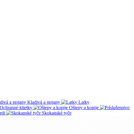
Kladivá a stojany
Latky
Ochranné klietky
Oštepy a kopije
rdi
Skokanské tyče