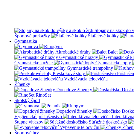
Stojany na skok do v
Športové prekážky
Štafetové kolíky
Gymnastika
Akrobatické dráhy
Balet
Gymnastické hrazdy
Gymnastické kužele
Gymnastické lopty
Gymnastické trampolíny
Preskokové stoly
Prísluše
Vzdelávacia telocvičňa
Žínenky
Dopadové žinenky
Dosko
RinoSet
Školský šport
Dopadové žinenky
Dosko
Hygienické príslušenstvo
Interaktívn
Stupne víťazov
Súťažné doskočisko
Vybavenie telocviční
Žínen
Športové hry