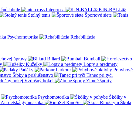
čné tabule
Intercross
KIN-BALL®
Stolný tenis
Športové siete
Psychomotorika
Rehabilitácia
chovej úpravy
Biliard
Bumball
y
Kuželky
Lopty a predmety
Padáky
Parkour
Pohybové
Šípky a príslušenstvo
Tanec pri tyči
Vzdušný hokej
Zimné športy
Psychomotorika
Škôlky v
Air detská gymnastika
RinoSet
Škola