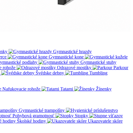
enky
Gymnastické hrazdy
erce
Gymnastické kone
ymnastické podlahy
Gymnastické stuhy
e rohože
Odrazové mostíky
Parkour
Švédske debny
Tumbling
Nafukovacie rohože
Tatami
Žínenky
Gymnastické trampolíny
Pohybová gramotnosť
Stopky
Školské hodiny
Ukazovatele skóre