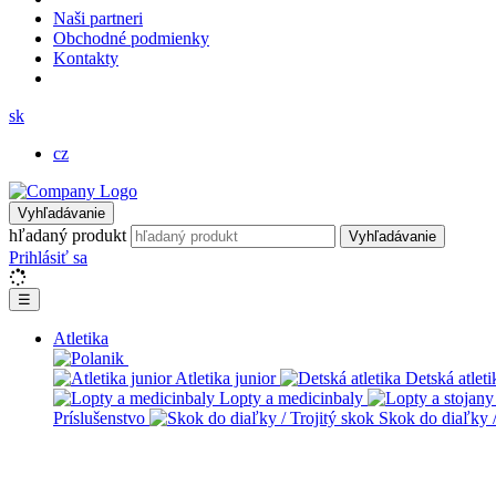
Naši partneri
Obchodné podmienky
Kontakty
sk
cz
Vyhľadávanie
hľadaný produkt
Vyhľadávanie
Prihlásiť sa
☰
Atletika
Atletika junior
Detská atleti
Lopty a medicinbaly
Príslušenstvo
Skok do diaľky /