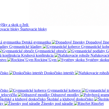
ýšky a skok o žrdi
Štartovacie bloky
Detská gymnastika
Dopadové žin
Gymnastické kladiny
Gymnastické kob
Gymnastické obruče
G
Kruhová konštrukcia
Nafukovaci
nstvo
Rocking´Gym
Systémy skoku
čisko
Doskočisko interiér
čisko
Gymnastické koberce
a telocvičňa
Odrazové mostíky
Školské a klubové doskočisko
ky
Žínenky pod náradie
RinoSet