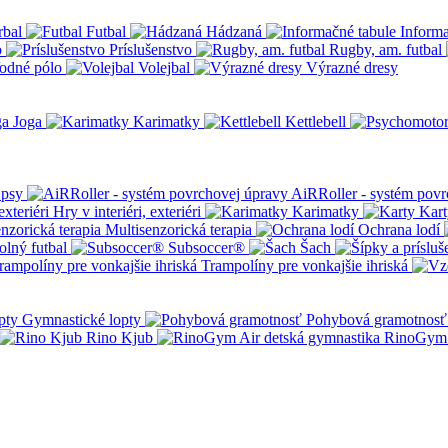
rbal
Futbal
Hádzaná
Informa
o
Príslušenstvo
Rugby, am. futbal
odné pólo
Volejbal
Výrazné dresy
Joga
Karimatky
Kettlebell
 psy
AiRRoller - systém povr
Hry v interiéri, exteriéri
Karimatky
Kart
Multisenzorická terapia
Ochrana lodí
olný futbal
Subsoccer®
Šach
Trampolíny pre vonkajšie ihriská
Gymnastické lopty
Pohybová gramotnosť
Rino Kjub
RinoGym 