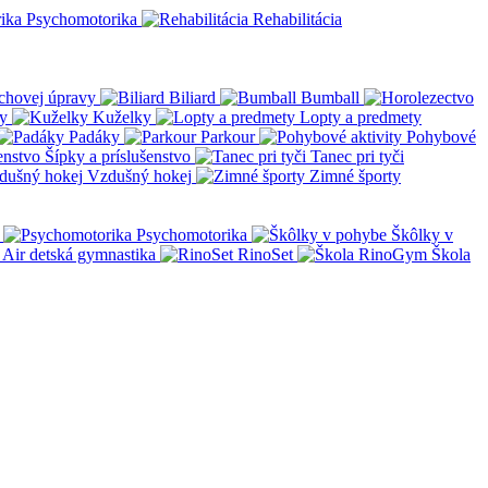
Psychomotorika
Rehabilitácia
chovej úpravy
Biliard
Bumball
y
Kuželky
Lopty a predmety
Padáky
Parkour
Pohybové
Šípky a príslušenstvo
Tanec pri tyči
Vzdušný hokej
Zimné športy
Psychomotorika
Škôlky v
Air detská gymnastika
RinoSet
Škola