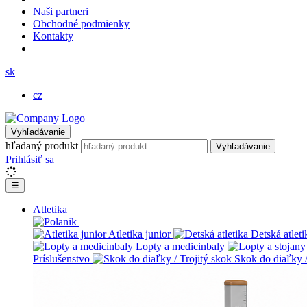
Naši partneri
Obchodné podmienky
Kontakty
sk
cz
Vyhľadávanie
hľadaný produkt
Vyhľadávanie
Prihlásiť sa
☰
Atletika
Atletika junior
Detská atleti
Lopty a medicinbaly
Príslušenstvo
Skok do diaľky /