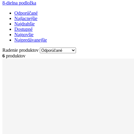
8-dielna podložka
Odporúčané
Najlacnejšie
Najdrahšie
Dostupné
Najnovšie
Najpredávanejšie
Radenie produktov
6
produktov