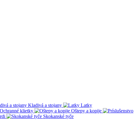
Kladivá a stojany
Latky
Ochranné klietky
Oštepy a kopije
rdi
Skokanské tyče