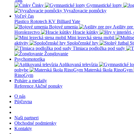
Činky
Gymnastické lopty
Vyvažovacie pomôcky
Voľný čas
Plastico Rototech
KV Billiard
Yate
Bojové umenia
Agility pre
Horolezectvo
Hracie kútiky
Mini lezecká stena mobil
aktivity
Spoločenské hry
St
Tlmiaca podložka pod sudy
Žonglovanie
Psychomotorika
Aplikovaná televízia
pohybe
Materská škola RinoGym
RinoGym
Poháre a medaily
Reference
Akčné ponuky
O nás
Půjčovna
Naši partneri
Obchodné podmienky
Kontakty