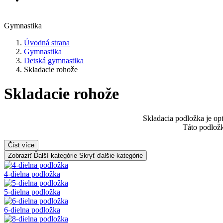
Gymnastika
Úvodná strana
Gymnastika
Detská gymnastika
Skladacie rohože
Skladacie rohože
Skladacia podložka je opt
Táto podložk
Číst více
Zobraziť Ďalší kategórie
Skryť ďalšie kategórie
4-dielna podložka
5-dielna podložka
6-dielna podložka