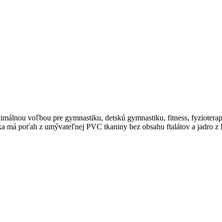
imálnou voľbou pre gymnastiku, detskú gymnastiku, fitness, fyzioterapi
a má poťah z umývateľnej PVC tkaniny bez obsahu ftalátov a jadro z 