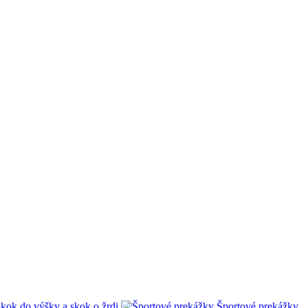
skok do výšky a skok o žrdi
Športové prekážky