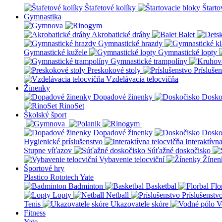
Štafetové kolíky
Štarto
Gymnastika
Akrobatické dráhy
Balet
Gymnastické hrazdy
Gymnastické kužele
Gymnastické lopty
Gymnastické trampolíny
Preskokové stoly
Prísluše
Vzdelávacia telocvičňa
Žínenky
Dopadové žinenky
Dosko
RinoSet
Školský šport
Dopadové žinenky
Dosko
Hygienické príslušenstvo
Interaktívn
Stupne víťazov
Súťažné doskočisko
Vybavenie telocviční
Žínen
Športové hry
Plastico Rototech
Yate
Badminton
Basketbal
Flo
Lopty
Netball
Príslušenstv
Tenis
Ukazovatele skóre
V
Fitness
Yate