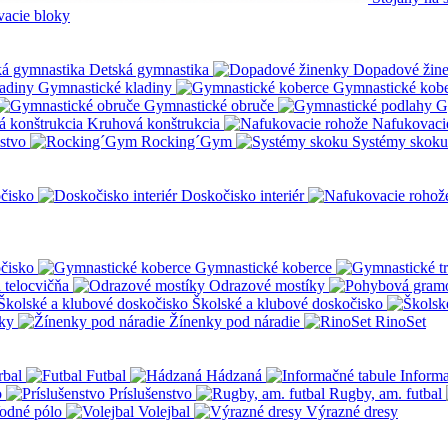
vacie bloky
Detská gymnastika
Dopadové žin
Gymnastické kladiny
Gymnastické kob
Gymnastické obruče
G
Kruhová konštrukcia
Nafukovaci
nstvo
Rocking´Gym
Systémy skoku
čisko
Doskočisko interiér
čisko
Gymnastické koberce
a telocvičňa
Odrazové mostíky
Školské a klubové doskočisko
ky
Žínenky pod náradie
RinoSet
rbal
Futbal
Hádzaná
Informa
o
Príslušenstvo
Rugby, am. futbal
odné pólo
Volejbal
Výrazné dresy