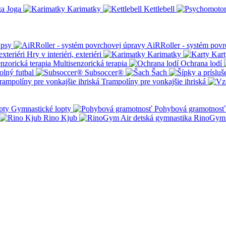
Joga
Karimatky
Kettlebell
 psy
AiRRoller - systém povr
Hry v interiéri, exteriéri
Karimatky
Kart
Multisenzorická terapia
Ochrana lodí
olný futbal
Subsoccer®
Šach
Trampolíny pre vonkajšie ihriská
Gymnastické lopty
Pohybová gramotnosť
Rino Kjub
RinoGym 