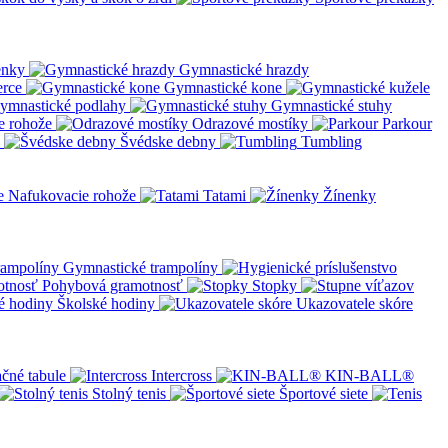
enky
Gymnastické hrazdy
erce
Gymnastické kone
ymnastické podlahy
Gymnastické stuhy
e rohože
Odrazové mostíky
Parkour
Švédske debny
Tumbling
Nafukovacie rohože
Tatami
Žínenky
Gymnastické trampolíny
Pohybová gramotnosť
Stopky
Školské hodiny
Ukazovatele skóre
čné tabule
Intercross
KIN-BALL®
Stolný tenis
Športové siete