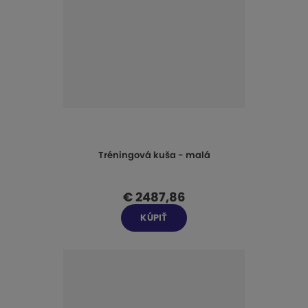
n
i
e
p
r
o
d
u
k
t
Tréningová kuša - malá
o
v
€ 2487,86
KÚPIŤ