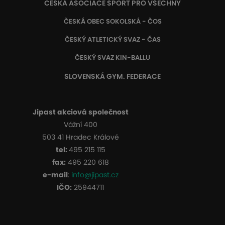
ČESKÁ ASOCIACE SPORT PRO VŠECHNY
ČESKÁ OBEC SOKOLSKÁ - ČOS
ČESKÝ ATLETICKÝ SVAZ - ČAS
ČESKÝ SVAZ KIN-BALLU
SLOVENSKÁ GYM. FEDERACE
Jipast akciová společnost
Vážní 400
503 41 Hradec Králové
tel:
495 215 115
fax:
495 220 618
e-mail
:
info@jipast.cz
IČO:
25944711