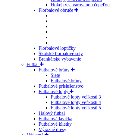
Hokejky s tvarovanou čepeľou
Florbalové obruče
Florbalové loptičky
Školské florbalové sety
Brankárske vybavenie
Futbal
Futbalové brány
Siete
Futbalové brány
Futbalové príslušenstvo
Futbalové lopty
Futbalové lopty veľkosti 3
Futbalové lopty veľkosti 4
Futbalové lopty veľkosti 5
Halový futbal
Futbalová lavička
Futbalové klietky
Výrazné dresy
Hádzaná