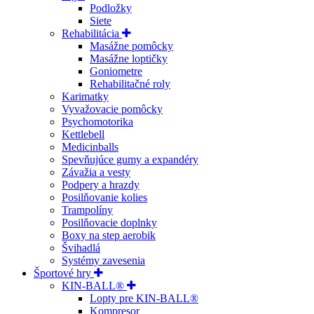
Podložky
Siete
Rehabilitácia
Masážne pomôcky
Masážne loptičky
Goniometre
Rehabilitačné roly
Karimatky
Vyvažovacie pomôcky
Psychomotorika
Kettlebell
Medicinballs
Spevňujúce gumy a expandéry
Závažia a vesty
Podpery a hrazdy
Posilňovanie kolies
Trampolíny
Posilňovacie doplnky
Boxy na step aerobik
Švihadlá
Systémy zavesenia
Športové hry
KIN-BALL®
Lopty pre KIN-BALL®
Kompresor