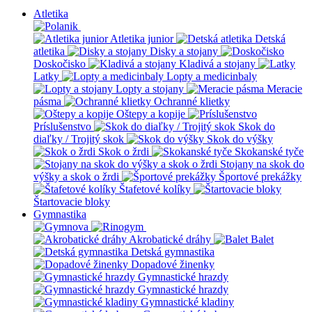
Atletika
Atletika junior
Detská
atletika
Disky a stojany
Doskočisko
Kladivá a stojany
Latky
Lopty a medicinbaly
Lopty a stojany
Meracie
pásma
Ochranné klietky
Oštepy a kopije
Príslušenstvo
Skok do
diaľky / Trojitý skok
Skok do výšky
Skok o žrdi
Skokanské tyče
Stojany na skok do
výšky a skok o žrdi
Športové prekážky
Štafetové kolíky
Štartovacie bloky
Gymnastika
Akrobatické dráhy
Balet
Detská gymnastika
Dopadové žinenky
Gymnastické hrazdy
Gymnastické hrazdy
Gymnastické kladiny