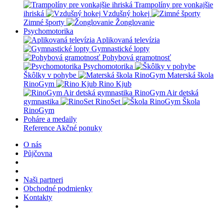
Trampolíny pre vonkajšie
ihriská
Vzdušný hokej
Zimné športy
Žonglovanie
Psychomotorika
Aplikovaná televízia
Gymnastické lopty
Pohybová gramotnosť
Psychomotorika
Škôlky v pohybe
Materská škola
RinoGym
Rino Kjub
RinoGym Air detská
gymnastika
RinoSet
Škola
RinoGym
Poháre a medaily
Reference
Akčné ponuky
O nás
Půjčovna
Naši partneri
Obchodné podmienky
Kontakty