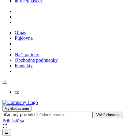
info@jipast.cz
O nás
Půjčovna
Naši partneri
Obchodné podmienky
Kontakty
sk
cz
Vyhľadávanie
hľadaný produkt
Vyhľadávanie
Prihlásiť sa
☰