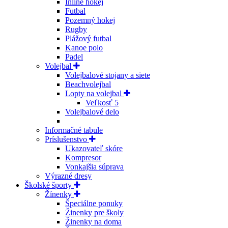
Inline hokej
Futbal
Pozemný hokej
Rugby
Plážový futbal
Kanoe polo
Padel
Volejbal
Volejbalové stojany a siete
Beachvolejbal
Lopty na volejbal
Veľkosť 5
Volejbalové delo
Informačné tabule
Príslušenstvo
Ukazovateľ skóre
Kompresor
Vonkajšia súprava
Výrazné dresy
Školské športy
Žínenky
Špeciálne ponuky
Žinenky pre školy
Žinenky na doma