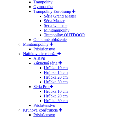
Trampolíny
Gymnastika
Trampolíny Eurotramp
Séria Grand Master
Séria Master
Séria Ultimate
Minitrampolíny
Trampolíny OUTDOOR
Ochranné obloženie
Minitrampolíny
Príslušenstvo
Nafukovacie rohože
AiRPit
Základná séria
Hrúbka 10 cm
Hrúbka 15 cm
Hrúbka 20 cm
Hrúbka 30 cm
Séria Pro
Hrúbka 10 cm
Hrúbka 20 cm
Hrúbka 30 cm
Príslušenstvo
Kruhová konštrukcia
Príslušenstvo