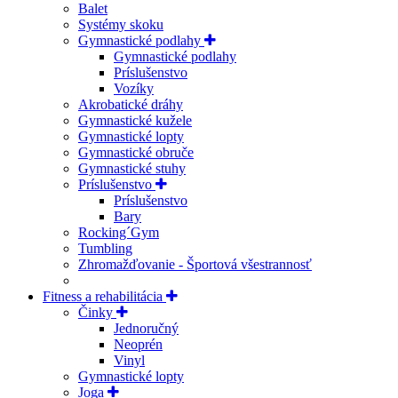
Balet
Systémy skoku
Gymnastické podlahy
Gymnastické podlahy
Príslušenstvo
Vozíky
Akrobatické dráhy
Gymnastické kužele
Gymnastické lopty
Gymnastické obruče
Gymnastické stuhy
Príslušenstvo
Príslušenstvo
Bary
Rocking´Gym
Tumbling
Zhromažďovanie - Športová všestrannosť
Fitness a rehabilitácia
Činky
Jednoručný
Neoprén
Vinyl
Gymnastické lopty
Joga