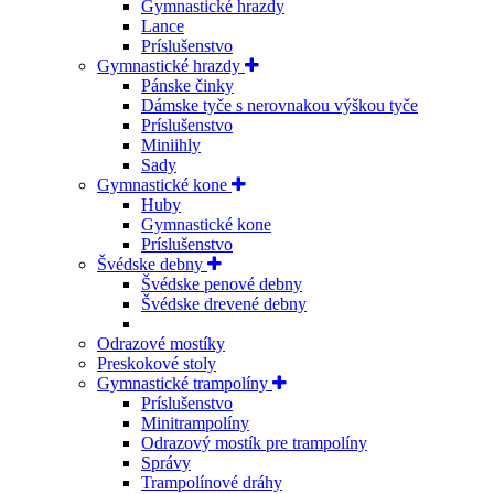
Gymnastické hrazdy
Lance
Príslušenstvo
Gymnastické hrazdy
Pánske činky
Dámske tyče s nerovnakou výškou tyče
Príslušenstvo
Miniihly
Sady
Gymnastické kone
Huby
Gymnastické kone
Príslušenstvo
Švédske debny
Švédske penové debny
Švédske drevené debny
Odrazové mostíky
Preskokové stoly
Gymnastické trampolíny
Príslušenstvo
Minitrampolíny
Odrazový mostík pre trampolíny
Správy
Trampolínové dráhy