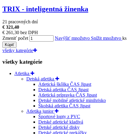
TRIX - inteligentná žinenka
21 pracovných dní
€ 321,40
€ 261,30 bez DPH
Zmeniť počet
Navýšiť množstvo
Snížit množstvo
ks
Kúpiť
všetky kategórie
všetky kategórie
Atletika
Detská atletika
Atletická škôlka ČAS Jipast
Detská atletika ČAS Jipast
Atletická prípravka ČAS Jipast
Detské mobilné atletické minihrisko
Školská atletika ČAS Jipast
Atletika junior
Športové lopty z PVC
Detské atletické kladivá
Detské atletické disky
Detské atletické prekážky