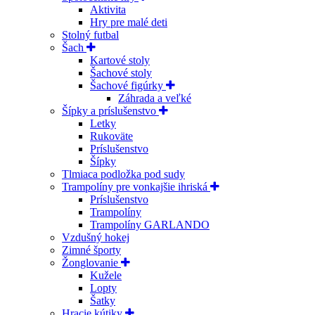
Aktivita
Hry pre malé deti
Stolný futbal
Šach
Kartové stoly
Šachové stoly
Šachové figúrky
Záhrada a veľké
Šípky a príslušenstvo
Letky
Rukoväte
Príslušenstvo
Šípky
Tlmiaca podložka pod sudy
Trampolíny pre vonkajšie ihriská
Príslušenstvo
Trampolíny
Trampolíny GARLANDO
Vzdušný hokej
Zimné športy
Žonglovanie
Kužele
Lopty
Šatky
Hracie kútiky