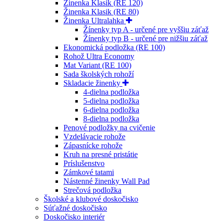
Žinenka Klasik (RE 120)
Žinenka Klasik (RE 80)
Žinenka Ultralahka
Žínenky typ A - určené pre vyššiu záťaž
Žínenky typ B - určené pre nižšiu záťaž
Ekonomická podložka (RE 100)
Rohož Ultra Economy
Mat Variant (RE 100)
Sada školských rohoží
Skladacie žinenky
4-dielna podložka
5-dielna podložka
6-dielna podložka
8-dielna podložka
Penové podložky na cvičenie
Vzdelávacie rohože
Zápasnícke rohože
Kruh na presné pristátie
Príslušenstvo
Zámkové tatami
Nástenné žinenky Wall Pad
Strečová podložka
Školské a klubové doskočisko
Súťažné doskočisko
Doskočisko interiér