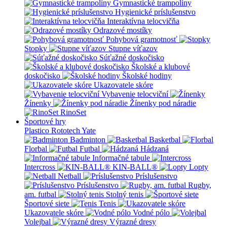
Gymnastické trampolíny
Hygienické príslušenstvo
Interaktívna telocvičňa
Odrazové mostíky
Pohybová gramotnosť
Stopky
Stupne víťazov
Súťažné doskočisko
Školské a klubové
doskočisko
Školské hodiny
Ukazovatele skóre
Vybavenie telocviční
Žínenky
Žínenky pod náradie
RinoSet
Športové hry
Plastico Rototech
Yate
Badminton
Basketbal
Florbal
Futbal
Hádzaná
Informačné tabule
Intercross
KIN-BALL®
Lopty
Netball
Príslušenstvo
Príslušenstvo
Rugby,
am. futbal
Stolný tenis
Športové siete
Tenis
Ukazovatele skóre
Vodné pólo
Volejbal
Výrazné dresy