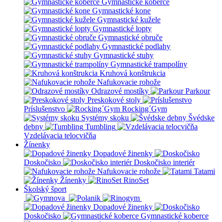
Gymnastické koberce
Gymnastické kone
Gymnastické kužele
Gymnastické lopty
Gymnastické obruče
Gymnastické podlahy
Gymnastické stuhy
Gymnastické trampolíny
Kruhová konštrukcia
Nafukovacie rohože
Odrazové mostíky
Parkour
Preskokové stoly
Príslušenstvo
Rocking´Gym
Systémy skoku
Švédske
debny
Tumbling
Vzdelávacia telocvičňa
Žínenky
Dopadové žinenky
Doskočisko
Doskočisko interiér
Nafukovacie rohože
Tatami
Žínenky
RinoSet
Školský šport
Dopadové žinenky
Doskočisko
Gymnastické koberce