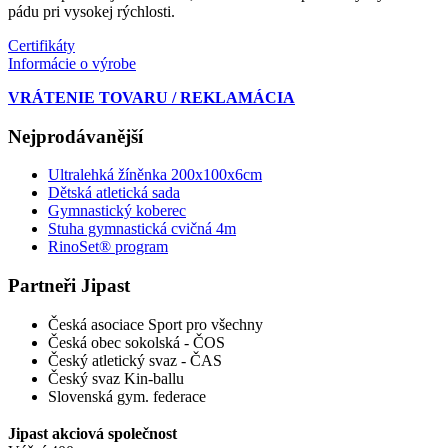
pádu pri vysokej rýchlosti.
Certifikáty
Informácie o výrobe
VRÁTENIE TOVARU / REKLAMÁCIA
Nejprodávanější
Ultralehká žíněnka 200x100x6cm
Dětská atletická sada
Gymnastický koberec
Stuha gymnastická cvičná 4m
RinoSet® program
Partneři Jipast
Česká asociace Sport pro všechny
Česká obec sokolská - ČOS
Český atletický svaz - ČAS
Český svaz Kin-ballu
Slovenská gym. federace
Jipast akciová společnost