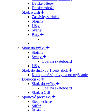
Detské oštepy
Detské rohože
Skok o žrdi
Zastávky skriniek
Stojany
Lišty
Svahy
Bary
Skok do výšky
Stojany
Svahy
Obal na skateboard
Lišty
Skok do diaľky / Trojitý skok
Kompletné súpravy na premýšľanie
Doskočisko
Skok do výšky
Obal na skateboard
Skok o žrdi
Športové prekážky
Steeplechase
Súťaž
Školenie