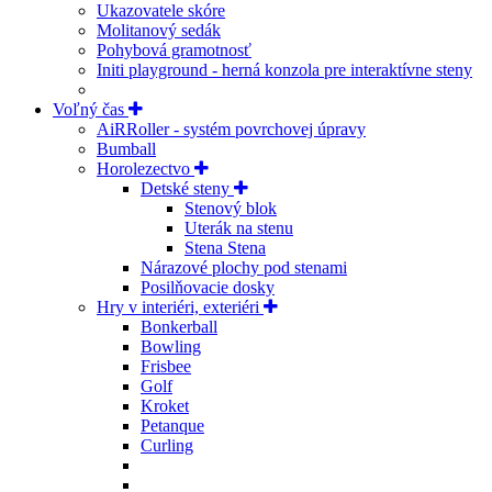
Ukazovatele skóre
Molitanový sedák
Pohybová gramotnosť
Initi playground - herná konzola pre interaktívne steny
Voľný čas
AiRRoller - systém povrchovej úpravy
Bumball
Horolezectvo
Detské steny
Stenový blok
Uterák na stenu
Stena Stena
Nárazové plochy pod stenami
Posilňovacie dosky
Hry v interiéri, exteriéri
Bonkerball
Bowling
Frisbee
Golf
Kroket
Petanque
Curling