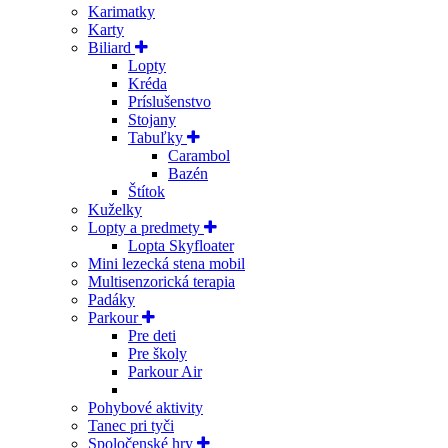
Karimatky
Karty
Biliard
Lopty
Kréda
Príslušenstvo
Stojany
Tabuľky
Carambol
Bazén
Štítok
Kuželky
Lopty a predmety
Lopta Skyfloater
Mini lezecká stena mobil
Multisenzorická terapia
Padáky
Parkour
Pre deti
Pre školy
Parkour Air
Pohybové aktivity
Tanec pri tyči
Spoločenské hry