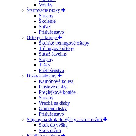
Vozíky
Štartovacie bloky
Stojany
Školenie
Súťaž
Príslušenstvo
Oštepy a kopije
Školské tréningové oštepy
Tréningové oštepy
Súťaž Javelins
Stojany
Tašky
Príslušenstvo
Disky a stojany
Karbónové kolesá
Plastové disky
Preglejkové kotúče
Stojany
Vrecká na disky
Gumené disky
Príslušenstvo
Stojany na skok do výšky a skok o žrdi
Skok do výšky
Skok o žrdi
Kladivá a stojany