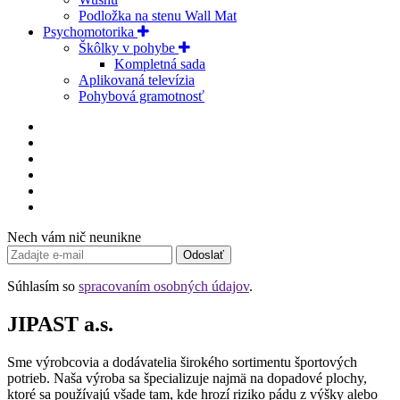
Podložka na stenu Wall Mat
Psychomotorika
Škôlky v pohybe
Kompletná sada
Aplikovaná televízia
Pohybová gramotnosť
Nech vám nič neunikne
Odoslať
Súhlasím so
spracovaním osobných údajov
.
JIPAST a.s.
Sme výrobcovia a dodávatelia širokého sortimentu športových
potrieb. Naša výroba sa špecializuje najmä na dopadové plochy,
ktoré sa používajú všade tam, kde hrozí riziko pádu z výšky alebo