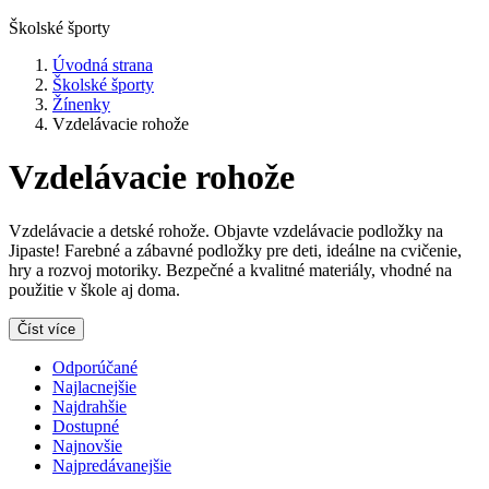
Školské športy
Úvodná strana
Školské športy
Žínenky
Vzdelávacie rohože
Vzdelávacie rohože
Vzdelávacie a detské rohože. Objavte vzdelávacie podložky na
Jipaste! Farebné a zábavné podložky pre deti, ideálne na cvičenie,
hry a rozvoj motoriky. Bezpečné a kvalitné materiály, vhodné na
použitie v škole aj doma.
Číst více
Odporúčané
Najlacnejšie
Najdrahšie
Dostupné
Najnovšie
Najpredávanejšie