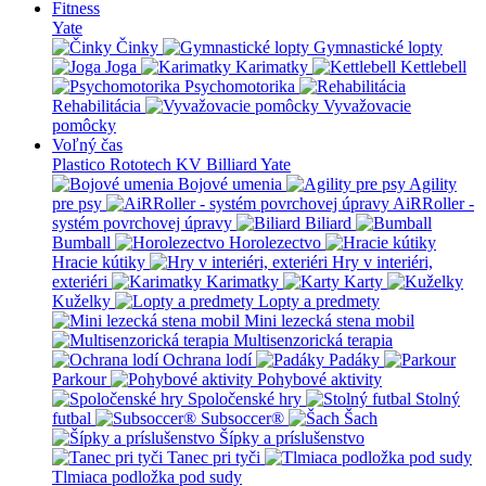
Fitness
Yate
Činky
Gymnastické lopty
Joga
Karimatky
Kettlebell
Psychomotorika
Rehabilitácia
Vyvažovacie
pomôcky
Voľný čas
Plastico Rototech
KV Billiard
Yate
Bojové umenia
Agility
pre psy
AiRRoller -
systém povrchovej úpravy
Biliard
Bumball
Horolezectvo
Hracie kútiky
Hry v interiéri,
exteriéri
Karimatky
Karty
Kuželky
Lopty a predmety
Mini lezecká stena mobil
Multisenzorická terapia
Ochrana lodí
Padáky
Parkour
Pohybové aktivity
Spoločenské hry
Stolný
futbal
Subsoccer®
Šach
Šípky a príslušenstvo
Tanec pri tyči
Tlmiaca podložka pod sudy