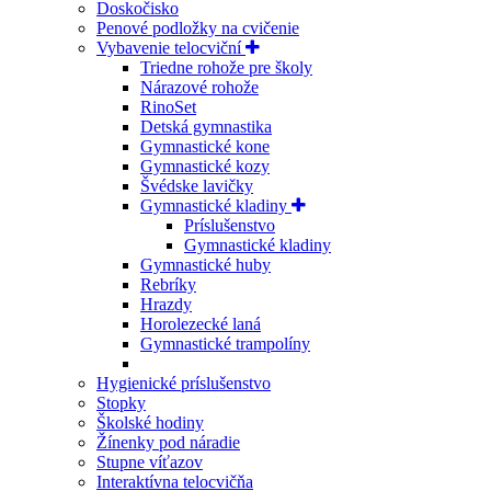
Doskočisko
Penové podložky na cvičenie
Vybavenie telocviční
Triedne rohože pre školy
Nárazové rohože
RinoSet
Detská gymnastika
Gymnastické kone
Gymnastické kozy
Švédske lavičky
Gymnastické kladiny
Príslušenstvo
Gymnastické kladiny
Gymnastické huby
Rebríky
Hrazdy
Horolezecké laná
Gymnastické trampolíny
Hygienické príslušenstvo
Stopky
Školské hodiny
Žínenky pod náradie
Stupne víťazov
Interaktívna telocvičňa