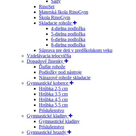
Sady
RinoSet
Materská škola RinoGym
Škola RinoGym
Skladacie rohože
4-dielna podložka
5-dielna podložka
6-dielna podložka
8-dielna podložka
Súprava pre deti v predškolskom veku
Vzdelávacia telocvičňa
Dopadové žinenky
Ďalšie rohože
Podložky pod nástroje
Nárazové rohože skladacie
Gymnastické koberce
Hrúbka 2,5 cm
Hrúbka 3,5 cm
Hrúbka 4,5 cm
Hrúbka 5,5 cm
Príslušenstvo
Gymnastické kladiny
Gymnastické kladiny
Príslušenstvo
Gymnastické hrazdy