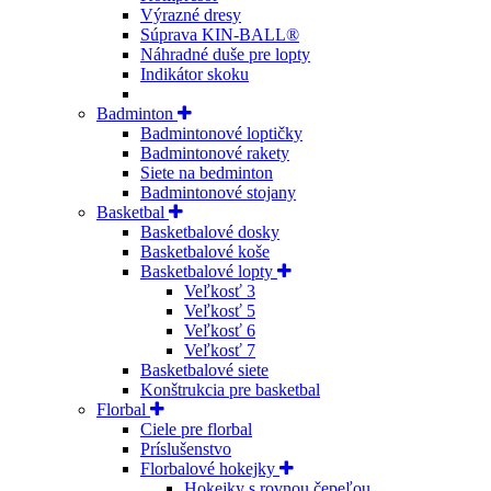
Výrazné dresy
Súprava KIN-BALL®
Náhradné duše pre lopty
Indikátor skoku
Badminton
Badmintonové loptičky
Badmintonové rakety
Siete na bedminton
Badmintonové stojany
Basketbal
Basketbalové dosky
Basketbalové koše
Basketbalové lopty
Veľkosť 3
Veľkosť 5
Veľkosť 6
Veľkosť 7
Basketbalové siete
Konštrukcia pre basketbal
Florbal
Ciele pre florbal
Príslušenstvo
Florbalové hokejky
Hokejky s rovnou čepeľou