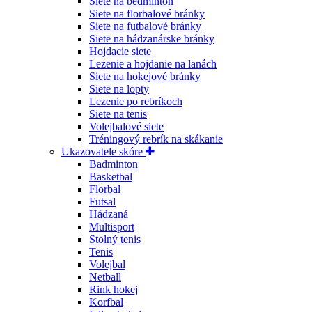
Siete na bedminton
Siete na florbalové bránky
Siete na futbalové bránky
Siete na hádzanárske bránky
Hojdacie siete
Lezenie a hojdanie na lanách
Siete na hokejové bránky
Siete na lopty
Lezenie po rebríkoch
Siete na tenis
Volejbalové siete
Tréningový rebrík na skákanie
Ukazovatele skóre
Badminton
Basketbal
Florbal
Futsal
Hádzaná
Multisport
Stolný tenis
Tenis
Volejbal
Netball
Rink hokej
Korfbal