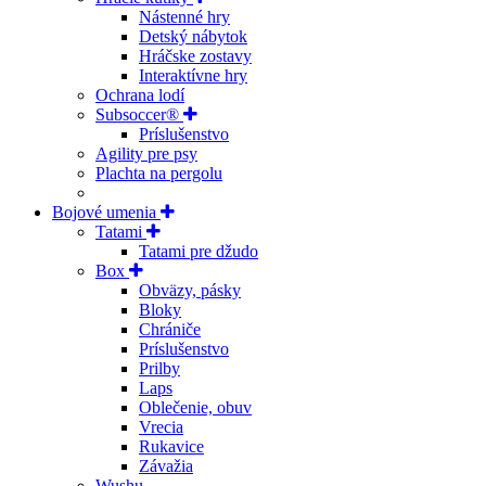
Nástenné hry
Detský nábytok
Hráčske zostavy
Interaktívne hry
Ochrana lodí
Subsoccer®
Príslušenstvo
Agility pre psy
Plachta na pergolu
Bojové umenia
Tatami
Tatami pre džudo
Box
Obväzy, pásky
Bloky
Chrániče
Príslušenstvo
Prilby
Laps
Oblečenie, obuv
Vrecia
Rukavice
Závažia
Wushu