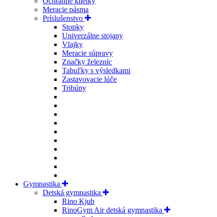
Ochranné klietky
Meracie pásma
Príslušenstvo
Stopky
Univerzálne stojany
Vlajky
Meracie súpravy
Značky železníc
Tabuľky s výsledkami
Zastavovacie lúče
Tribúny
Gymnastika
Detská gymnastika
Rino Kjub
RinoGym Air detská gymnastika