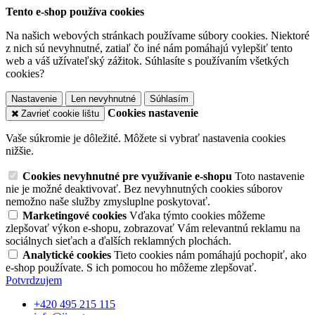
Tento e-shop používa cookies
Na našich webových stránkach používame súbory cookies. Niektoré
z nich sú nevyhnutné, zatiaľ čo iné nám pomáhajú vylepšiť tento
web a váš užívateľský zážitok. Súhlasíte s používaním všetkých
cookies?
Nastavenie
Len nevyhnutné
Súhlasím
Cookies nastavenie
Zavrieť cookie lištu
Vaše súkromie je dôležité. Môžete si vybrať nastavenia cookies
nižšie.
Cookies nevyhnutné pre využívanie e-shopu
Toto nastavenie
nie je možné deaktivovať. Bez nevyhnutných cookies súborov
nemožno naše služby zmysluplne poskytovať.
Marketingové cookies
Vďaka týmto cookies môžeme
zlepšovať výkon e-shopu, zobrazovať Vám relevantnú reklamu na
sociálnych sieťach a ďalších reklamných plochách.
Analytické cookies
Tieto cookies nám pomáhajú pochopiť, ako
e-shop používate. S ich pomocou ho môžeme zlepšovať.
Potvrdzujem
+420 495 215 115