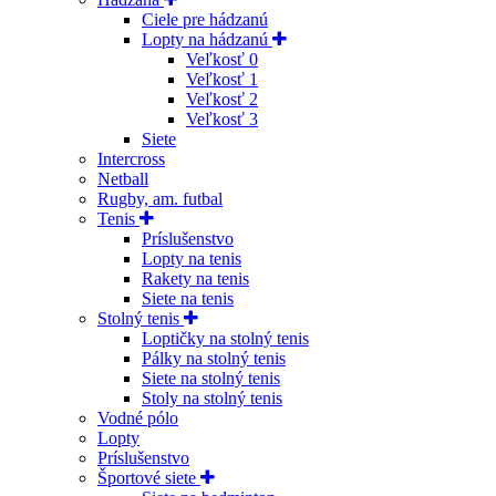
Ciele pre hádzanú
Lopty na hádzanú
Veľkosť 0
Veľkosť 1
Veľkosť 2
Veľkosť 3
Siete
Intercross
Netball
Rugby, am. futbal
Tenis
Príslušenstvo
Lopty na tenis
Rakety na tenis
Siete na tenis
Stolný tenis
Loptičky na stolný tenis
Pálky na stolný tenis
Siete na stolný tenis
Stoly na stolný tenis
Vodné pólo
Lopty
Príslušenstvo
Športové siete