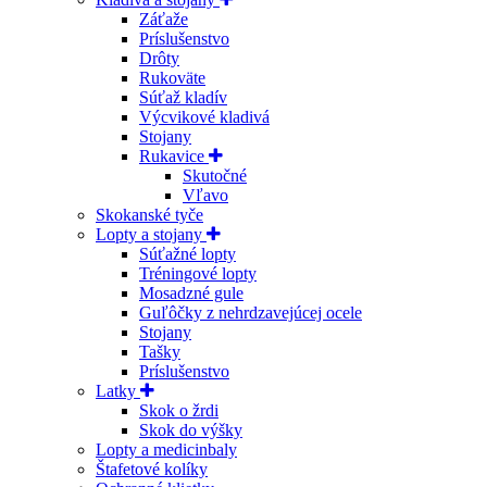
Záťaže
Príslušenstvo
Drôty
Rukoväte
Súťaž kladív
Výcvikové kladivá
Stojany
Rukavice
Skutočné
Vľavo
Skokanské tyče
Lopty a stojany
Súťažné lopty
Tréningové lopty
Mosadzné gule
Guľôčky z nehrdzavejúcej ocele
Stojany
Tašky
Príslušenstvo
Latky
Skok o žrdi
Skok do výšky
Lopty a medicinbaly
Štafetové kolíky