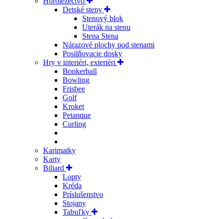
Horolezectvo
Detské steny
Stenový blok
Uterák na stenu
Stena Stena
Nárazové plochy pod stenami
Posilňovacie dosky
Hry v interiéri, exteriéri
Bonkerball
Bowling
Frisbee
Golf
Kroket
Petanque
Curling
Karimatky
Karty
Biliard
Lopty
Kréda
Príslušenstvo
Stojany
Tabuľky