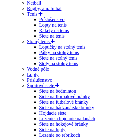
Netball
Rugby, am. futbal
Tenis
Príslušenstvo
Lopty na tenis
Rakety na tenis
Siete na tenis
Stolný tenis
Loptičky na stolný tenis
Pálky na stolný tenis
Siete na stolný tenis
Stoly na stolný tenis
Vodné pólo
Lopty
Príslušenstvo
Športové siete
Siete na bedminton
Siete na florbalové bránky
Siete na futbalové bránky
Siete na hádzanárske bránky
Hojdacie siete
Lezenie a hojdanie na lanách
Siete na hokejové bránky
Siete na lopty
Lezenie po rebríkoch