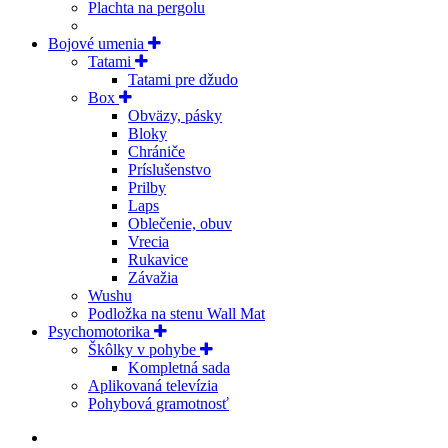
Plachta na pergolu
Bojové umenia
Tatami
Tatami pre džudo
Box
Obväzy, pásky
Bloky
Chrániče
Príslušenstvo
Prilby
Laps
Oblečenie, obuv
Vrecia
Rukavice
Závažia
Wushu
Podložka na stenu Wall Mat
Psychomotorika
Škôlky v pohybe
Kompletná sada
Aplikovaná televízia
Pohybová gramotnosť