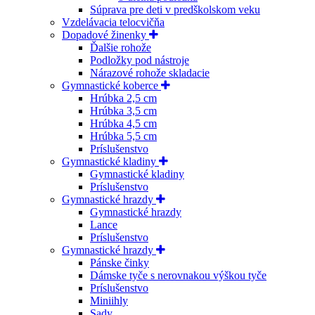
Súprava pre deti v predškolskom veku
Vzdelávacia telocvičňa
Dopadové žinenky
Ďalšie rohože
Podložky pod nástroje
Nárazové rohože skladacie
Gymnastické koberce
Hrúbka 2,5 cm
Hrúbka 3,5 cm
Hrúbka 4,5 cm
Hrúbka 5,5 cm
Príslušenstvo
Gymnastické kladiny
Gymnastické kladiny
Príslušenstvo
Gymnastické hrazdy
Gymnastické hrazdy
Lance
Príslušenstvo
Gymnastické hrazdy
Pánske činky
Dámske tyče s nerovnakou výškou tyče
Príslušenstvo
Miniihly
Sady