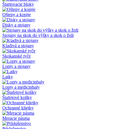
Štartovacie bloky
Oštepy a kopije
Disky a stojany
Stojany na skok do výšky a skok o žrdi
Kladivá a stojany
Skokanské tyče
Lopty a stojany
Latky
Lopty a medicinbaly
Štafetové kolíky
Ochranné klietky
Meracie pásma
Príslušenstvo