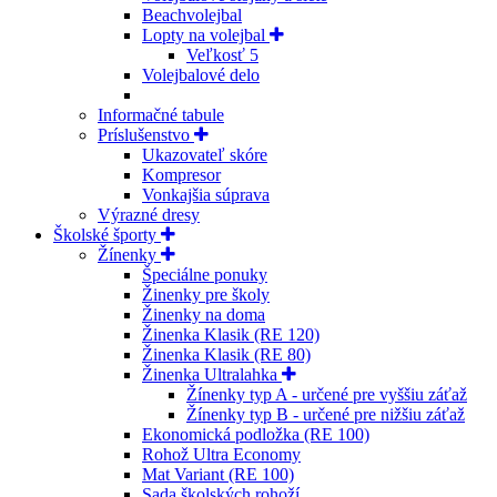
Beachvolejbal
Lopty na volejbal
Veľkosť 5
Volejbalové delo
Informačné tabule
Príslušenstvo
Ukazovateľ skóre
Kompresor
Vonkajšia súprava
Výrazné dresy
Školské športy
Žínenky
Špeciálne ponuky
Žinenky pre školy
Žinenky na doma
Žinenka Klasik (RE 120)
Žinenka Klasik (RE 80)
Žinenka Ultralahka
Žínenky typ A - určené pre vyššiu záťaž
Žínenky typ B - určené pre nižšiu záťaž
Ekonomická podložka (RE 100)
Rohož Ultra Economy
Mat Variant (RE 100)
Sada školských rohoží