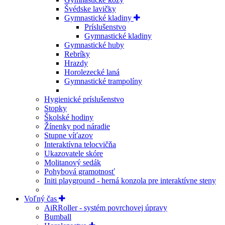
Švédske lavičky
Gymnastické kladiny
Príslušenstvo
Gymnastické kladiny
Gymnastické huby
Rebríky
Hrazdy
Horolezecké laná
Gymnastické trampolíny
Hygienické príslušenstvo
Stopky
Školské hodiny
Žínenky pod náradie
Stupne víťazov
Interaktívna telocvičňa
Ukazovatele skóre
Molitanový sedák
Pohybová gramotnosť
Initi playground - herná konzola pre interaktívne steny
Voľný čas
AiRRoller - systém povrchovej úpravy
Bumball