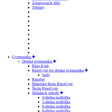
Zastavovacie lúče
Tribúny
Gymnastika
Detská gymnastika
Rino Kjub
RinoGym Air detská gymnastika
Sady
RinoSet
Materská škola RinoGym
Škola RinoGym
Skladacie rohože
4-dielna podložka
5-dielna podložka
6-dielna podložka
8-dielna podložka