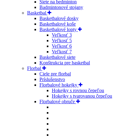
Siete na bedminton
Badmintonové stojany
Basketbal
Basketbalové dosky
Basketbalové koše
Basketbalové lopty
Veľkosť 3
Veľkosť 5
Veľkosť 6
Veľkosť 7
Basketbalové siete
Konštrukcia pre basketbal
Florbal
Ciele pre florbal
Príslušenstvo
Florbalové hokejky
Hokejky s rovnou čepeľou
Hokejky s tvarovanou čepeľou
Florbalové obruče