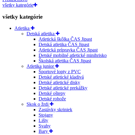
všetky kategórie
všetky kategórie
Atletika
Detská atletika
Atletická škôlka ČAS Jipast
Detská atletika ČAS Jipast
Atletická prípravka ČAS Jipast
Detské mobilné atletické minihrisko
Školská atletika ČAS Jipast
Atletika junior
Športové lopty z PVC
Detské atletické kladivá
Detské atletické disky
Detské atletické prekážky
Detské oštepy
Detské rohože
Skok o žrdi
Zastávky skriniek
Stojany
Lišty
Svahy
Bary