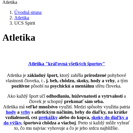
Atletika
Úvodná strana
Atletika
UCS Spirit
Atletika
Atletika "kráľovná všetkých športov"
Atletika je
základný šport,
ktorý zahŕňa
prirodzené
pohybové
vlastnosti človeka, t
. j. beh, chôdzu, skoky, hody a vrhy
, a tým
pozitívne
pôsobí na
psychickú a mentálnu
sféru človeka.
Ako každý šport učí
odhodlaniu, húževnatosti a vytrvalosti
a
človek je schopný
prekonať sám seba.
Atletika má
veľké množstvo
využití. Medzi spôsoby využitia patria
hody
a
vrhy
s atletickým náčiním, behy do diaľky, na krátke
vzdialenosti, cez
prekážky
alebo do kopca,
skoky do diaľky a
do výšky,
športová chôdza a viacboj
. Preto si každý môže vybrať
to, čo mu najviac vyhovuje a čo je jeho srdcu najbližšie.