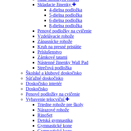
Skladacie žinenky
4-dielna podložka
5-dielna podložka
6-dielna podložka
8-dielna podložka
Penové podložky na cvičenie
Vzdelávacie rohože
Zápasnícke rohože
Kruh na presné pristátie
Príslušenstvo
Zámkové tatami
Nástenné žinenky Wall Pad
Strečová podložka
Školské a klubové doskočisko
Súťažné doskočisko
Doskočisko interiér
Doskočisko
Penové podložky na cvičenie
Vybavenie telocviční
Triedne rohože pre školy
Nárazové rohože
RinoSet
Detská gymnastika
Gymnastické kone
Gymnastické kozy