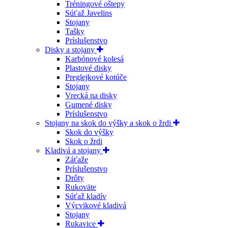
Tréningové oštepy
Súťaž Javelins
Stojany
Tašky
Príslušenstvo
Disky a stojany
Karbónové kolesá
Plastové disky
Preglejkové kotúče
Stojany
Vrecká na disky
Gumené disky
Príslušenstvo
Stojany na skok do výšky a skok o žrdi
Skok do výšky
Skok o žrdi
Kladivá a stojany
Záťaže
Príslušenstvo
Drôty
Rukoväte
Súťaž kladív
Výcvikové kladivá
Stojany
Rukavice