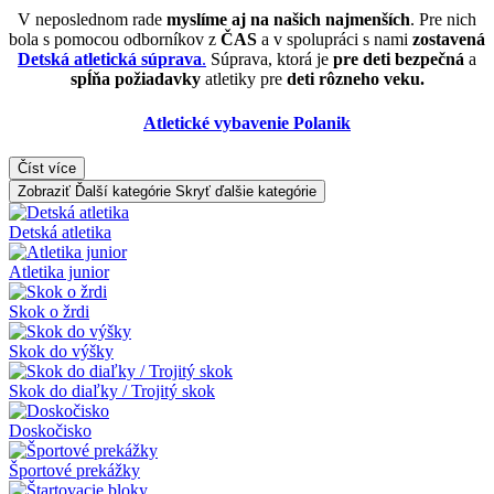
V neposlednom rade
myslíme aj na našich najmenších
. Pre nich
bola s pomocou odborníkov z
ČAS
a v spolupráci s nami
zostavená
Detská atletická súprava
.
Súprava, ktorá je
pre deti bezpečná
a
spĺňa požiadavky
atletiky pre
deti rôzneho veku.
Atletické vybavenie Polanik
Číst více
Zobraziť Ďalší kategórie
Skryť ďalšie kategórie
Detská atletika
Atletika junior
Skok o žrdi
Skok do výšky
Skok do diaľky / Trojitý skok
Doskočisko
Športové prekážky