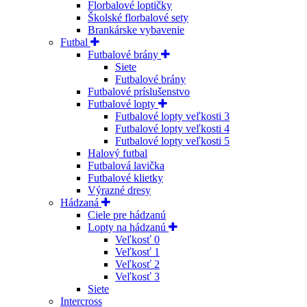
Florbalové loptičky
Školské florbalové sety
Brankárske vybavenie
Futbal
Futbalové brány
Siete
Futbalové brány
Futbalové príslušenstvo
Futbalové lopty
Futbalové lopty veľkosti 3
Futbalové lopty veľkosti 4
Futbalové lopty veľkosti 5
Halový futbal
Futbalová lavička
Futbalové klietky
Výrazné dresy
Hádzaná
Ciele pre hádzanú
Lopty na hádzanú
Veľkosť 0
Veľkosť 1
Veľkosť 2
Veľkosť 3
Siete
Intercross