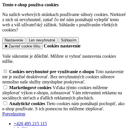
Tento e-shop používa cookies
Na našich webových stránkach používame súbory cookies. Niektoré
z nich sú nevyhnutné, zatiaľ čo iné nám pomáhajú vylepšiť tento
web a váš užívateľský zážitok. Súhlasíte s používaním všetkých
cookies?
Nastavenie
Len nevyhnutné
Súhlasím
Cookies nastavenie
Zavrieť cookie lištu
Vaše súkromie je dôležité. Môžete si vybrať nastavenia cookies
nižšie.
Cookies nevyhnutné pre využívanie e-shopu
Toto nastavenie
nie je možné deaktivovať. Bez nevyhnutných cookies súborov
nemožno naše služby zmysluplne poskytovať.
Marketingové cookies
Vďaka týmto cookies môžeme
zlepšovať výkon e-shopu, zobrazovať Vám relevantnú reklamu na
sociálnych sieťach a ďalších reklamných plochách.
Analytické cookies
Tieto cookies nám pomáhajú pochopiť, ako
e-shop používate. S ich pomocou ho môžeme zlepšovať.
Potvrdzujem
+420 495 215 115