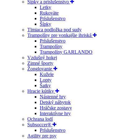
Šípky a príslušenstvo
Letky
Rukoväte
Príslušenstvo
Šípky
Tlmiaca podložka pod sudy
Trampolíny pre vonkajšie ihriská
Príslušenstvo
Trampolíny
Trampolíny GARLANDO
Vzdušný hokej
Zimné športy
Žonglovanie
Kužele
Lopty
Šatky
Hracie kútiky
Nástenné hry
Detský nábytok
Hráčske zostavy
Interaktívne hry
Ochrana lodí
Subsoccer®
Príslušenstvo
Agility pre psy