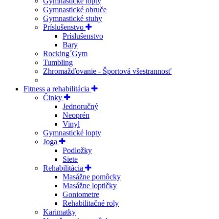
Gymnastické lopty
Gymnastické obruče
Gymnastické stuhy
Príslušenstvo
Príslušenstvo
Bary
Rocking´Gym
Tumbling
Zhromažďovanie - Športová všestrannosť
Fitness a rehabilitácia
Činky
Jednoručný
Neoprén
Vinyl
Gymnastické lopty
Joga
Podložky
Siete
Rehabilitácia
Masážne pomôcky
Masážne loptičky
Goniometre
Rehabilitačné roly
Karimatky