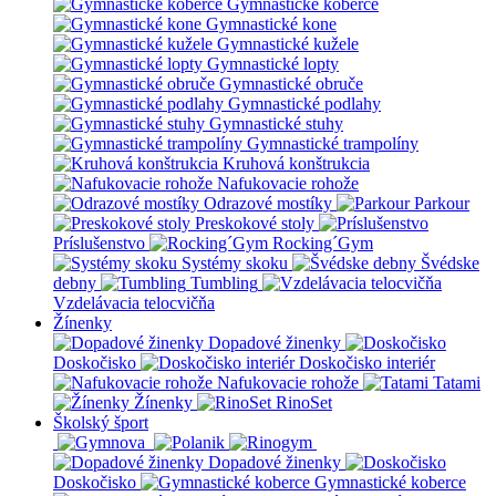
Gymnastické koberce
Gymnastické kone
Gymnastické kužele
Gymnastické lopty
Gymnastické obruče
Gymnastické podlahy
Gymnastické stuhy
Gymnastické trampolíny
Kruhová konštrukcia
Nafukovacie rohože
Odrazové mostíky
Parkour
Preskokové stoly
Príslušenstvo
Rocking´Gym
Systémy skoku
Švédske
debny
Tumbling
Vzdelávacia telocvičňa
Žínenky
Dopadové žinenky
Doskočisko
Doskočisko interiér
Nafukovacie rohože
Tatami
Žínenky
RinoSet
Školský šport
Dopadové žinenky
Doskočisko
Gymnastické koberce