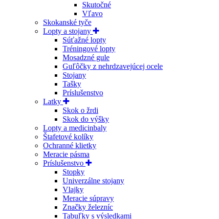
Skutočné
Vľavo
Skokanské tyče
Lopty a stojany
Súťažné lopty
Tréningové lopty
Mosadzné gule
Guľôčky z nehrdzavejúcej ocele
Stojany
Tašky
Príslušenstvo
Latky
Skok o žrdi
Skok do výšky
Lopty a medicinbaly
Štafetové kolíky
Ochranné klietky
Meracie pásma
Príslušenstvo
Stopky
Univerzálne stojany
Vlajky
Meracie súpravy
Značky železníc
Tabuľky s výsledkami