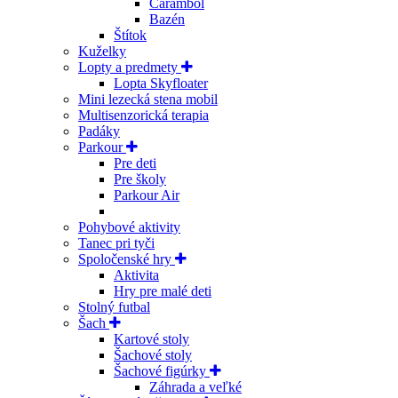
Carambol
Bazén
Štítok
Kuželky
Lopty a predmety
Lopta Skyfloater
Mini lezecká stena mobil
Multisenzorická terapia
Padáky
Parkour
Pre deti
Pre školy
Parkour Air
Pohybové aktivity
Tanec pri tyči
Spoločenské hry
Aktivita
Hry pre malé deti
Stolný futbal
Šach
Kartové stoly
Šachové stoly
Šachové figúrky
Záhrada a veľké