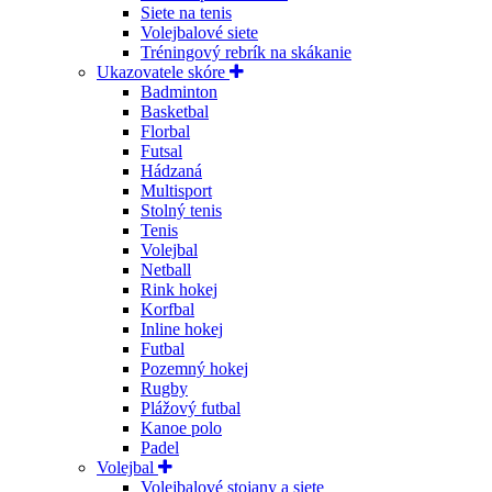
Siete na tenis
Volejbalové siete
Tréningový rebrík na skákanie
Ukazovatele skóre
Badminton
Basketbal
Florbal
Futsal
Hádzaná
Multisport
Stolný tenis
Tenis
Volejbal
Netball
Rink hokej
Korfbal
Inline hokej
Futbal
Pozemný hokej
Rugby
Plážový futbal
Kanoe polo
Padel
Volejbal
Volejbalové stojany a siete