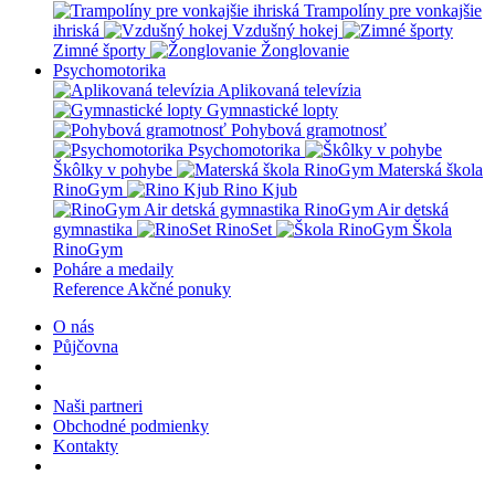
Trampolíny pre vonkajšie
ihriská
Vzdušný hokej
Zimné športy
Žonglovanie
Psychomotorika
Aplikovaná televízia
Gymnastické lopty
Pohybová gramotnosť
Psychomotorika
Škôlky v pohybe
Materská škola
RinoGym
Rino Kjub
RinoGym Air detská
gymnastika
RinoSet
Škola
RinoGym
Poháre a medaily
Reference
Akčné ponuky
O nás
Půjčovna
Naši partneri
Obchodné podmienky
Kontakty