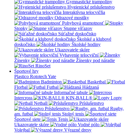
Gymnastické trampolíny
Hygienické príslušenstvo
Interaktívna telocvičňa
Odrazové mostíky
Pohybová gramotnosť
Stopky
Stupne víťazov
Súťažné doskočisko
Školské a klubové
doskočisko
Školské hodiny
Ukazovatele skóre
Vybavenie telocviční
Žínenky
Žínenky pod náradie
RinoSet
Športové hry
Plastico Rototech
Yate
Badminton
Basketbal
Florbal
Futbal
Hádzaná
Informačné tabule
Intercross
KIN-BALL®
Lopty
Netball
Príslušenstvo
Príslušenstvo
Rugby,
am. futbal
Stolný tenis
Športové siete
Tenis
Ukazovatele skóre
Vodné pólo
Volejbal
Výrazné dresy