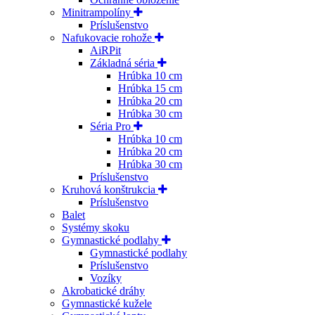
Minitrampolíny
Príslušenstvo
Nafukovacie rohože
AiRPit
Základná séria
Hrúbka 10 cm
Hrúbka 15 cm
Hrúbka 20 cm
Hrúbka 30 cm
Séria Pro
Hrúbka 10 cm
Hrúbka 20 cm
Hrúbka 30 cm
Príslušenstvo
Kruhová konštrukcia
Príslušenstvo
Balet
Systémy skoku
Gymnastické podlahy
Gymnastické podlahy
Príslušenstvo
Vozíky
Akrobatické dráhy
Gymnastické kužele