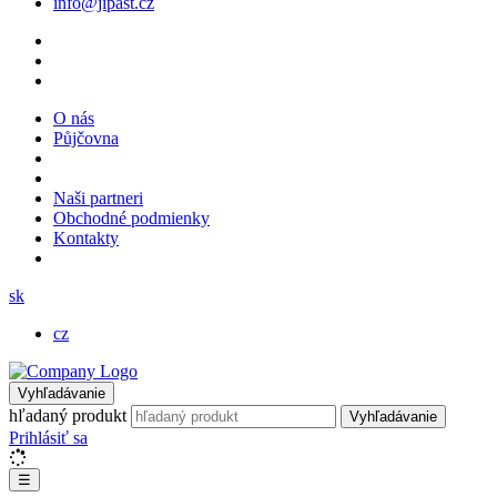
info@jipast.cz
O nás
Půjčovna
Naši partneri
Obchodné podmienky
Kontakty
sk
cz
Vyhľadávanie
hľadaný produkt
Vyhľadávanie
Prihlásiť sa
☰