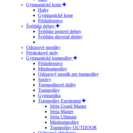
Gymnastické kone
Huby
Gymnastické kone
Príslušenstvo
Švédske debny
Švédske penové debny
Švédske drevené debny
Odrazové mostíky
Preskokové stoly
Gymnastické trampolíny
Príslušenstvo
Minitrampolíny
Odrazový mostík pre trampolíny
Správy
Trampolínové dráhy
Trampolíny
Gymnastika
Trampolíny Eurotramp
Séria Grand Master
Séria Master
Séria Ultimate
Minitrampolíny
Trampolíny OUTDOOR
Ochranné obloženie