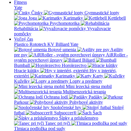
Fitness
Yate
Činky
Gymnastické lopty
Joga
Karimatky
Kettlebell
Psychomotorika
Rehabilitácia
Vyvažovacie
pomôcky
Voľný čas
Plastico Rototech
KV Billiard
Yate
Bojové umenia
Agility
pre psy
AiRRoller -
systém povrchovej úpravy
Biliard
Bumball
Horolezectvo
Hracie kútiky
Hry v interiéri,
exteriéri
Karimatky
Karty
Kuželky
Lopty a predmety
Mini lezecká stena mobil
Multisenzorická terapia
Ochrana lodí
Padáky
Parkour
Pohybové aktivity
Spoločenské hry
Stolný
futbal
Subsoccer®
Šach
Šípky a príslušenstvo
Tanec pri tyči
Tlmiaca podložka pod sudy