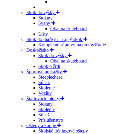
Skok do výšky
Stojany
Svahy
Obal na skateboard
Lišty
Skok do diaľky / Trojitý skok
Kompletné súpravy na premýšľanie
Doskočisko
Skok do výšky
Obal na skateboard
Skok o žrdi
Športové prekážky
Steeplechase
Súťaž
Školenie
Vozíky
Štartovacie bloky
Stojany
Školenie
Súťaž
Príslušenstvo
Oštepy a kopije
Školské tréningové oštepy