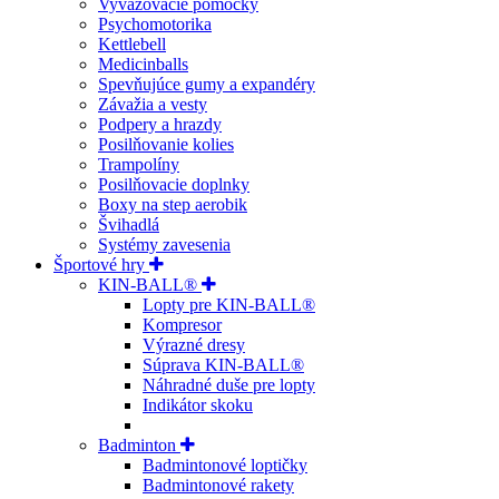
Vyvažovacie pomôcky
Psychomotorika
Kettlebell
Medicinballs
Spevňujúce gumy a expandéry
Závažia a vesty
Podpery a hrazdy
Posilňovanie kolies
Trampolíny
Posilňovacie doplnky
Boxy na step aerobik
Švihadlá
Systémy zavesenia
Športové hry
KIN-BALL®
Lopty pre KIN-BALL®
Kompresor
Výrazné dresy
Súprava KIN-BALL®
Náhradné duše pre lopty
Indikátor skoku
Badminton
Badmintonové loptičky
Badmintonové rakety