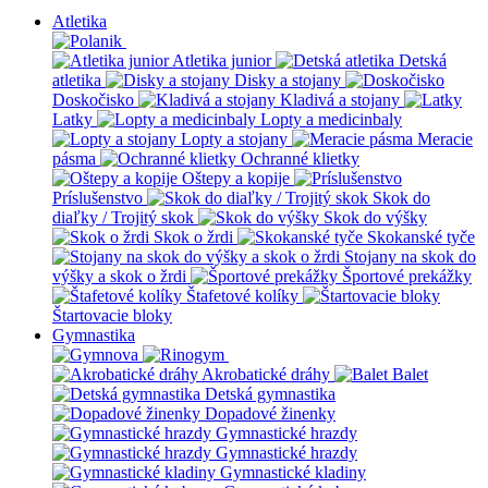
Atletika
Atletika junior
Detská
atletika
Disky a stojany
Doskočisko
Kladivá a stojany
Latky
Lopty a medicinbaly
Lopty a stojany
Meracie
pásma
Ochranné klietky
Oštepy a kopije
Príslušenstvo
Skok do
diaľky / Trojitý skok
Skok do výšky
Skok o žrdi
Skokanské tyče
Stojany na skok do
výšky a skok o žrdi
Športové prekážky
Štafetové kolíky
Štartovacie bloky
Gymnastika
Akrobatické dráhy
Balet
Detská gymnastika
Dopadové žinenky
Gymnastické hrazdy
Gymnastické hrazdy
Gymnastické kladiny