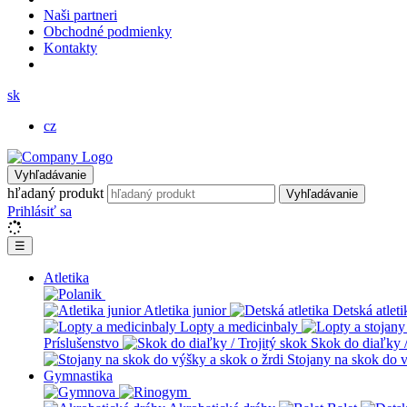
Naši partneri
Obchodné podmienky
Kontakty
sk
cz
Vyhľadávanie
hľadaný produkt
Vyhľadávanie
Prihlásiť sa
☰
Atletika
Atletika junior
Detská atleti
Lopty a medicinbaly
Príslušenstvo
Skok do diaľky /
Stojany na skok do v
Gymnastika