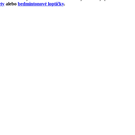
ty
alebo
bedmintonové loptičky
.