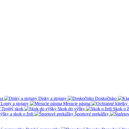
ka
Disky a stojany
Doskočisko
Lopty a stojany
Meracie pásma
 Trojitý skok
Skok do výšky
Skok o ž
ýšky a skok o žrdi
Športové prekážky