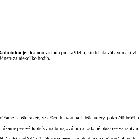
Badminton
je ideálnou voľbou pre každého, kto hľadá zábavnú aktivit
ládnete za niekoľko hodín.
čame ľahšie rakety s väčšou hlavou na ľahšie údery, pokročilí hráči 
kame perové loptičky na turnajovú hru aj odolné plastové varianty ide
aše siete spĺňajú oficiálne rozmery a sú vhodné na vnútorné aj vonkajš