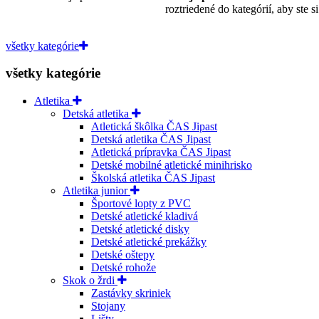
roztriedené do kategórií, aby ste 
všetky kategórie
všetky kategórie
Atletika
Detská atletika
Atletická škôlka ČAS Jipast
Detská atletika ČAS Jipast
Atletická prípravka ČAS Jipast
Detské mobilné atletické minihrisko
Školská atletika ČAS Jipast
Atletika junior
Športové lopty z PVC
Detské atletické kladivá
Detské atletické disky
Detské atletické prekážky
Detské oštepy
Detské rohože
Skok o žrdi
Zastávky skriniek
Stojany
Lišty