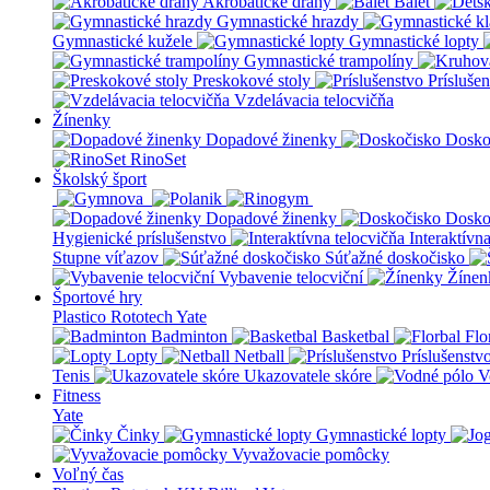
Akrobatické dráhy
Balet
Gymnastické hrazdy
Gymnastické kužele
Gymnastické lopty
Gymnastické trampolíny
Preskokové stoly
Prísluše
Vzdelávacia telocvičňa
Žínenky
Dopadové žinenky
Dosko
RinoSet
Školský šport
Dopadové žinenky
Dosko
Hygienické príslušenstvo
Interaktívn
Stupne víťazov
Súťažné doskočisko
Vybavenie telocviční
Žínen
Športové hry
Plastico Rototech
Yate
Badminton
Basketbal
Flo
Lopty
Netball
Príslušenstv
Tenis
Ukazovatele skóre
V
Fitness
Yate
Činky
Gymnastické lopty
Vyvažovacie pomôcky
Voľný čas