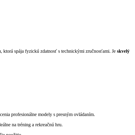
u, ktorá spája fyzickú zdatnosť s technickými zručnosťami. Je
skvelý
ocenia profesionálne modely s presným ovládaním.
álne na tréning a rekreačnú hru.
ie použitie.