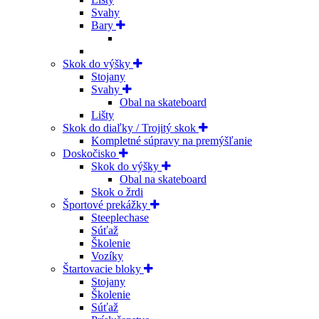
Svahy
Bary
Skok do výšky
Stojany
Svahy
Obal na skateboard
Lišty
Skok do diaľky / Trojitý skok
Kompletné súpravy na premýšľanie
Doskočisko
Skok do výšky
Obal na skateboard
Skok o žrdi
Športové prekážky
Steeplechase
Súťaž
Školenie
Vozíky
Štartovacie bloky
Stojany
Školenie
Súťaž