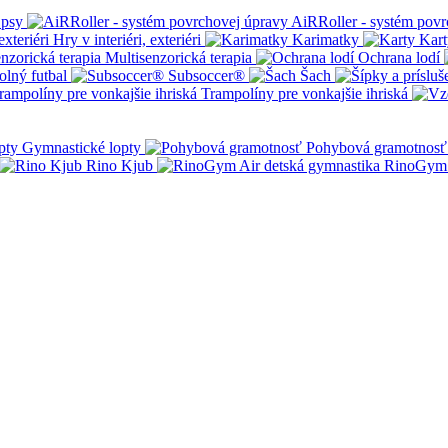
 psy
AiRRoller - systém povr
Hry v interiéri, exteriéri
Karimatky
Kart
Multisenzorická terapia
Ochrana lodí
olný futbal
Subsoccer®
Šach
Trampolíny pre vonkajšie ihriská
Gymnastické lopty
Pohybová gramotnosť
Rino Kjub
RinoGym 