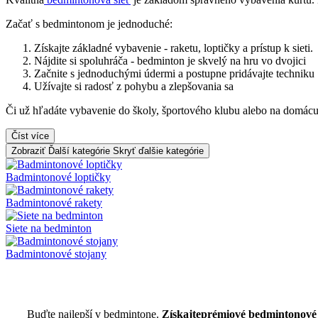
Začať s bedmintonom je jednoduché:
Získajte základné vybavenie - raketu, loptičky a prístup k sieti.
Nájdite si spoluhráča - bedminton je skvelý na hru vo dvojici
Začnite s jednoduchými údermi a postupne pridávajte techniku
Užívajte si radosť z pohybu a zlepšovania sa
Či už hľadáte vybavenie do školy, športového klubu alebo na domác
Číst více
Zobraziť Ďalší kategórie
Skryť ďalšie kategórie
Badmintonové loptičky
Badmintonové rakety
Siete na bedminton
Badmintonové stojany
Buďte najlepší v
bedmintone.
Získajte
prémiové bedmintonové