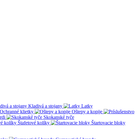
Kladivá a stojany
Latky
Ochranné klietky
Oštepy a kopije
rdi
Skokanské tyče
Štafetové kolíky
Štartovacie bloky