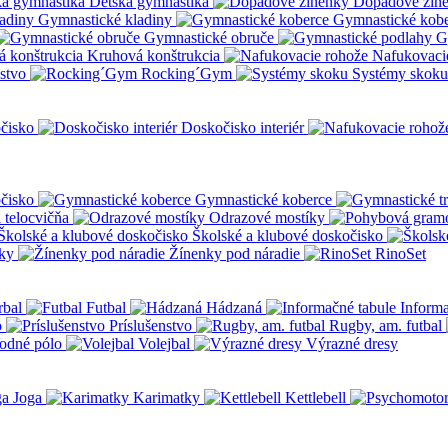
Detská gymnastika
Dopadové žin
Gymnastické kladiny
Gymnastické kob
Gymnastické obruče
G
Kruhová konštrukcia
Nafukovaci
nstvo
Rocking´Gym
Systémy skoku
čisko
Doskočisko interiér
čisko
Gymnastické koberce
a telocvičňa
Odrazové mostíky
Školské a klubové doskočisko
ky
Žínenky pod náradie
RinoSet
rbal
Futbal
Hádzaná
Informa
o
Príslušenstvo
Rugby, am. futbal
odné pólo
Volejbal
Výrazné dresy
Joga
Karimatky
Kettlebell