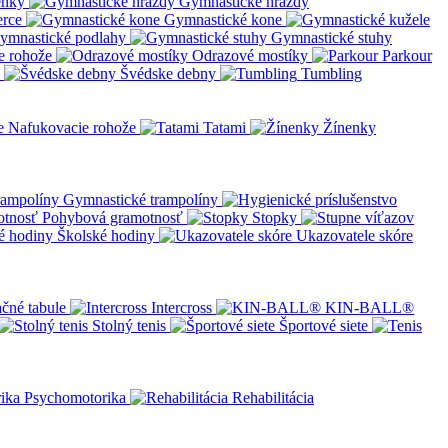
enky
Gymnastické hrazdy
erce
Gymnastické kone
ymnastické podlahy
Gymnastické stuhy
e rohože
Odrazové mostíky
Parkour
Švédske debny
Tumbling
Nafukovacie rohože
Tatami
Žínenky
Gymnastické trampolíny
Pohybová gramotnosť
Stopky
Školské hodiny
Ukazovatele skóre
čné tabule
Intercross
KIN-BALL®
Stolný tenis
Športové siete
Psychomotorika
Rehabilitácia