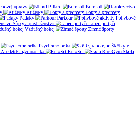
chovej úpravy
Biliard
Bumball
y
Kuželky
Lopty a predmety
Padáky
Parkour
Pohybové
Šípky a príslušenstvo
Tanec pri tyči
Vzdušný hokej
Zimné športy
Psychomotorika
Škôlky v
Air detská gymnastika
RinoSet
Škola