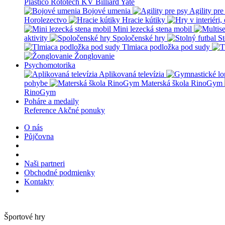
Plastico Rototech
KV Billiard
Yate
Bojové umenia
Agility pre
Horolezectvo
Hracie kútiky
Mini lezecká stena mobil
aktivity
Spoločenské hry
St
Tlmiaca podložka pod sudy
Žonglovanie
Psychomotorika
Aplikovaná televízia
pohybe
Materská škola RinoGym
RinoGym
Poháre a medaily
Reference
Akčné ponuky
O nás
Půjčovna
Naši partneri
Obchodné podmienky
Kontakty
Športové hry