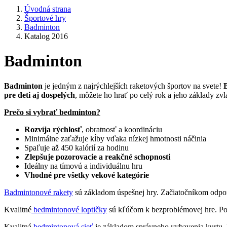
Úvodná strana
Športové hry
Badminton
Katalog 2016
Badminton
Badminton
je jedným z najrýchlejších raketových športov na svete!
pre deti aj dospelých
, môžete ho hrať po celý rok a jeho základy zv
Prečo si vybrať bedminton?
Rozvíja rýchlosť
, obratnosť a koordináciu
Minimálne zaťažuje kĺby vďaka nízkej hmotnosti náčinia
Spaľuje až 450 kalórií za hodinu
Zlepšuje pozorovacie a reakčné schopnosti
Ideálny na tímovú a individuálnu hru
Vhodné pre všetky vekové kategórie
Badmintonové rakety
sú základom úspešnej hry. Začiatočníkom odporú
Kvalitné
bedmintonové loptičky
sú kľúčom k bezproblémovej hre. Ponú
Kvalitná
bedmintonová sieť
je základom správneho vybavenia kurtu. N