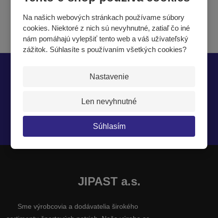
Na našich webových stránkach používame súbory
cookies. Niektoré z nich sú nevyhnutné, zatiaľ čo iné
nám pomáhajú vylepšiť tento web a váš užívateľský
zážitok. Súhlasíte s používaním všetkých cookies?
Nech vám nič neunikne
Nastavenie
Len nevyhnutné
Súhlasím
Súhlasím so
spracovaním osobných údajov
.
JIPAST a.s.
Sme výrobcovia a dodávatelia širokého