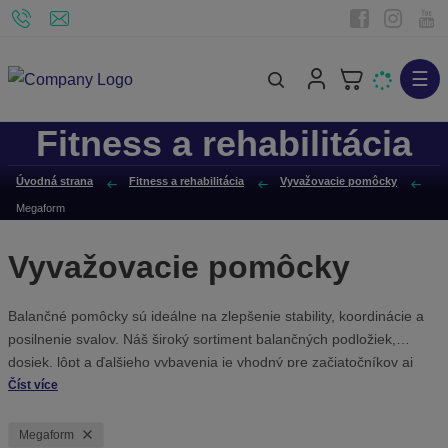
☰
V
y
Fitness a rehabilitácia
h
ľ
Úvodná strana
Fitness a rehabilitácia
Vyvažovacie pomôcky
a
Megaform
d
á
Vyvažovacie pomôcky
v
a
Balančné pomôcky sú ideálne na zlepšenie stability, koordinácie a
n
posilnenie svalov. Náš široký sortiment balančných podložiek,
i
dosiek, lôpt a ďalšieho vybavenia je vhodný pre začiatočníkov aj
e
pokročilých športovcov. Pomôcky môžete používať pri cvičení doma,
Číst více
v posilňovni alebo počas rehabilitácie. Vyberte si z kvalitných
výrobkov, ktoré vám pomôžu dosiahnuť lepšiu rovnováhu a celkovú
Megaform