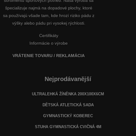
sortimentu športových potrieb. Naša výroba sa
špecializuje najmä na dopadové plochy, ktoré
sa používajú všade tam, kde hrozí riziko pádu z
výšky alebo pádu pri vysokej rýchlosti.
Certifikáty
Informácie o výrobe
VRÁTENIE TOVARU / REKLAMÁCIA
Nejprodávanější
ULTRALEHKÁ ŽÍNĚNKA 200X100X6CM
DĚTSKÁ ATLETICKÁ SADA
GYMNASTICKÝ KOBEREC
STUHA GYMNASTICKÁ CVIČNÁ 4M