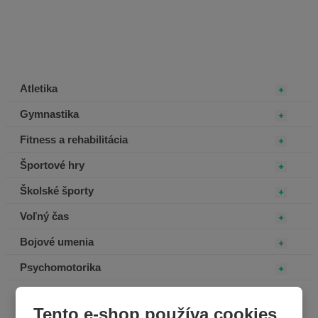
Atletika
Gymnastika
Fitness a rehabilitácia
Športové hry
Školské športy
Voľný čas
Bojové umenia
Psychomotorika
Tento e-shop používa cookies