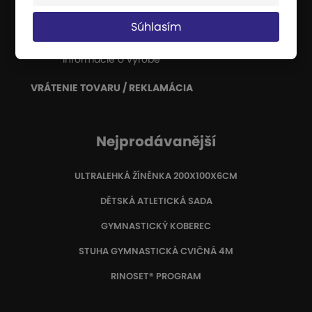
rýchlosti.
Súhlasím
Certifikáty
Informácie o výrobe
VRÁTENIE TOVARU / REKLAMÁCIA
Nejprodávanější
ULTRALEHKÁ ŽÍNĚNKA 200X100X6CM
DĚTSKÁ ATLETICKÁ SADA
GYMNASTICKÝ KOBEREC
STUHA GYMNASTICKÁ CVIČNÁ 4M
RINOSET® PROGRAM