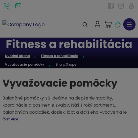
☰
V
y
Fitness a rehabilitácia
h
ľ
Úvodná strana
Fitness a rehabilitácia
a
Vyvažovacie pomôcky
Sharp Shape
d
á
Vyvažovacie pomôcky
v
a
Balančné pomôcky sú ideálne na zlepšenie stability,
n
koordinácie a posilnenie svalov. Náš široký sortiment
i
balančných podložiek, dosiek, lôpt a ďalšieho vybavenia je
e
vhodný pre začiatočníkov aj pokročilých športovcov. Pomôcky
Číst více
môžete používať pri cvičení doma, v posilňovni alebo počas
rehabilitácie. Vyberte si z kvalitných výrobkov, ktoré vám