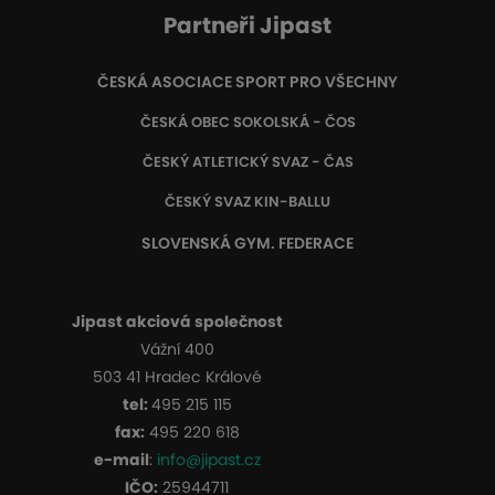
Partneři Jipast
ČESKÁ ASOCIACE SPORT PRO VŠECHNY
ČESKÁ OBEC SOKOLSKÁ - ČOS
ČESKÝ ATLETICKÝ SVAZ - ČAS
ČESKÝ SVAZ KIN-BALLU
SLOVENSKÁ GYM. FEDERACE
Jipast akciová společnost
Vážní 400
503 41 Hradec Králové
tel:
495 215 115
fax:
495 220 618
e-mail
:
info@jipast.cz
IČO:
25944711