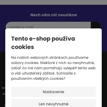
Nech vám nič neunikne
Tento e-shop používa
Súhlasím so
spracovaním osobných údajov
.
cookies
Na našich webových stránkach používame
súbory cookies. Niektoré z nich sú nevyhnutné,
zatiaľ čo iné nám pomáhajú vylepšiť tento web
JIPAST a.s.
a váš užívateľský zážitok. Súhlasíte s
používaním všetkých cookies?
Sme výrobcovia a dodávatelia širokého
sortimentu športových potrieb. Naša výroba
Nastavenie
sa špecializuje najmä na dopadové plochy,
ktoré sa používajú všade tam, kde hrozí
Len nevyhnutné
riziko pádu z výšky alebo pádu pri vysokej