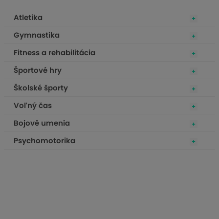
pomôžu dosiahnuť lepšiu rovnováhu a celkovú fyzickú
kondíciu. Zlepšite svoje zdravie a pohodu s našimi balančnými
Atletika
pomôckami.
Gymnastika
Fitness a rehabilitácia
Športové hry
Školské športy
Voľný čas
Bojové umenia
Psychomotorika