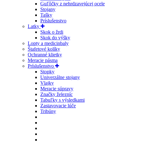
Guľôčky z nehrdzavejúcej ocele
Stojany
Tašky
Príslušenstvo
Latky
Skok o žrdi
Skok do výšky
Lopty a medicinbaly
Štafetové kolíky
Ochranné klietky
Meracie pásma
Príslušenstvo
Stopky
Univerzálne stojany
Vlajky
Meracie súpravy
Značky železníc
Tabuľky s výsledkami
Zastavovacie lúče
Tribúny