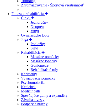
Tumbling
Zhromažďovanie - Športová všestrannosť
Fitness a rehabilitácia
Činky
Jednoručný
Neoprén
Vinyl
Gymnastické lopty
Joga
Podložky
Siete
Rehabilitácia
Masážne pomôcky
Masážne loptičky
Goniometre
Rehabilitačné roly
Karimatky
Vyvažovacie pomôcky
Psychomotorika
Kettlebell
Medicinballs
Spevňujúce gumy a expandéry
Závažia a vesty
Podpery a hrazdy