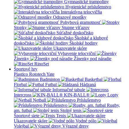
Gymnastické trampolíny
Hygienické príslušenstvo
Interaktívna telocvičňa
Odrazové mostíky
Pohybová gramotnosť
Stopky
Stupne víťazov
Súťažné doskočisko
Školské a klubové
doskočisko
Školské hodiny
Ukazovatele skóre
Vybavenie telocviční
Žínenky
Žínenky pod náradie
RinoSet
Športové hry
Plastico Rototech
Yate
Badminton
Basketbal
Florbal
Futbal
Hádzaná
Informačné tabule
Intercross
KIN-BALL®
Lopty
Netball
Príslušenstvo
Príslušenstvo
Rugby,
am. futbal
Stolný tenis
Športové siete
Tenis
Ukazovatele skóre
Vodné pólo
Volejbal
Výrazné dresy