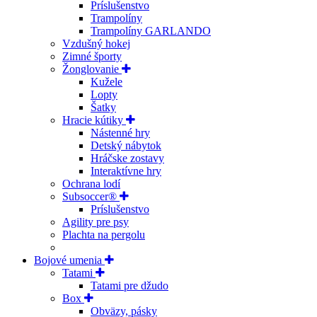
Príslušenstvo
Trampolíny
Trampolíny GARLANDO
Vzdušný hokej
Zimné športy
Žonglovanie
Kužele
Lopty
Šatky
Hracie kútiky
Nástenné hry
Detský nábytok
Hráčske zostavy
Interaktívne hry
Ochrana lodí
Subsoccer®
Príslušenstvo
Agility pre psy
Plachta na pergolu
Bojové umenia
Tatami
Tatami pre džudo
Box
Obväzy, pásky