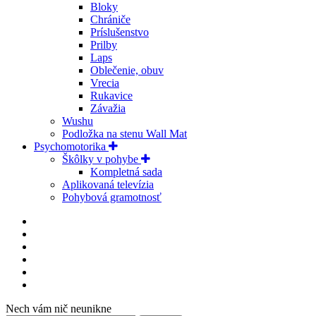
Bloky
Chrániče
Príslušenstvo
Prilby
Laps
Oblečenie, obuv
Vrecia
Rukavice
Závažia
Wushu
Podložka na stenu Wall Mat
Psychomotorika
Škôlky v pohybe
Kompletná sada
Aplikovaná televízia
Pohybová gramotnosť
Nech vám nič neunikne