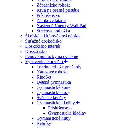
Zápasnícke rohože
Kruh na presné pristátie
Príslušenstvo
Zámkové tatami
Nástenné žinenky Wall Pad
Strečová podložka
Školské a klubové doskočisko
Súťažné doskočisko
Doskočisko interiér
Doskočisko
Penové podložky na cvičenie
Vybavenie telocviční
Triedne rohože pre školy
Nárazové rohože
RinoSet
Detská gymnastika
Gymnastické kone
Gymnastické kozy
Švédske lavičky
Gymnastické kladiny
Príslušenstvo
Gymnastické kladiny
Gymnastické huby
Rebríky