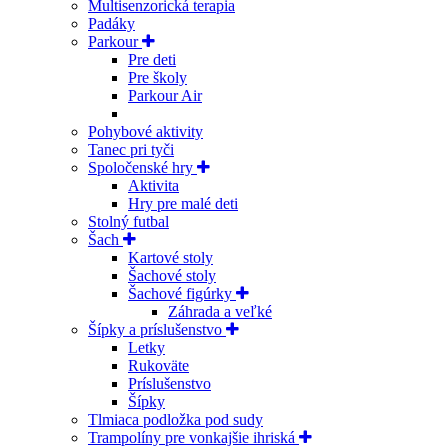
Multisenzorická terapia
Padáky
Parkour
Pre deti
Pre školy
Parkour Air
Pohybové aktivity
Tanec pri tyči
Spoločenské hry
Aktivita
Hry pre malé deti
Stolný futbal
Šach
Kartové stoly
Šachové stoly
Šachové figúrky
Záhrada a veľké
Šípky a príslušenstvo
Letky
Rukoväte
Príslušenstvo
Šípky
Tlmiaca podložka pod sudy
Trampolíny pre vonkajšie ihriská