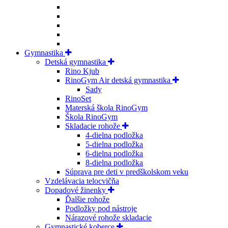
Gymnastika
Detská gymnastika
Rino Kjub
RinoGym Air detská gymnastika
Sady
RinoSet
Materská škola RinoGym
Škola RinoGym
Skladacie rohože
4-dielna podložka
5-dielna podložka
6-dielna podložka
8-dielna podložka
Súprava pre deti v predškolskom veku
Vzdelávacia telocvičňa
Dopadové žinenky
Ďalšie rohože
Podložky pod nástroje
Nárazové rohože skladacie
Gymnastické koberce