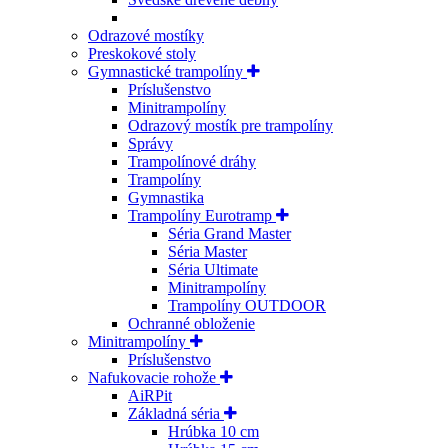
Odrazové mostíky
Preskokové stoly
Gymnastické trampolíny
Príslušenstvo
Minitrampolíny
Odrazový mostík pre trampolíny
Správy
Trampolínové dráhy
Trampolíny
Gymnastika
Trampolíny Eurotramp
Séria Grand Master
Séria Master
Séria Ultimate
Minitrampolíny
Trampolíny OUTDOOR
Ochranné obloženie
Minitrampolíny
Príslušenstvo
Nafukovacie rohože
AiRPit
Základná séria
Hrúbka 10 cm