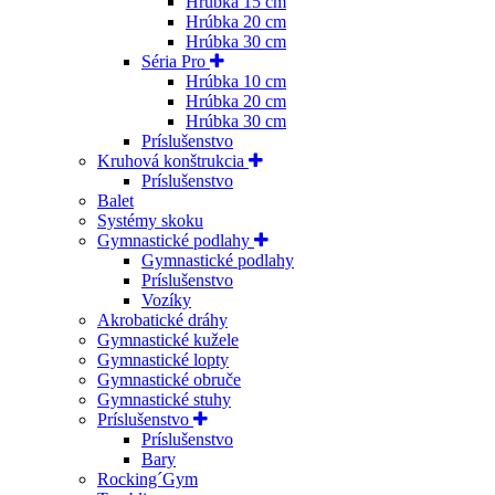
Hrúbka 15 cm
Hrúbka 20 cm
Hrúbka 30 cm
Séria Pro
Hrúbka 10 cm
Hrúbka 20 cm
Hrúbka 30 cm
Príslušenstvo
Kruhová konštrukcia
Príslušenstvo
Balet
Systémy skoku
Gymnastické podlahy
Gymnastické podlahy
Príslušenstvo
Vozíky
Akrobatické dráhy
Gymnastické kužele
Gymnastické lopty
Gymnastické obruče
Gymnastické stuhy
Príslušenstvo
Príslušenstvo
Bary
Rocking´Gym