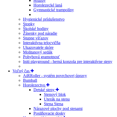
Hrazdy
Horolezecké laná
Gymnastické trampolíny
Hygienické príslušenstvo
Stopky
Školské hodiny
Žínenky pod náradie
Stupne víťazov
Interaktívna telocvičňa
Ukazovatele skóre
Molitanový sedák
Pohybová gramotnosť
Initi playground - herná konzola pre interaktívne steny
Voľný čas
AiRRoller - systém povrchovej úpravy
Bumball
Horolezectvo
Detské steny
Stenový blok
Uterák na stenu
Stena Stena
Nárazové plochy pod stenami
Posilňovacie dosky