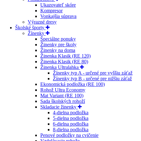
Ukazovateľ skóre
Kompresor
Vonkajšia súprava
Výrazné dresy
Školské športy
Žínenky
Špeciálne ponuky
Žinenky pre školy
Žinenky na doma
Žinenka Klasik (RE 120)
Žinenka Klasik (RE 80)
Žinenka Ultralahka
Žínenky typ A - určené pre vyššiu záťaž
Žínenky typ B - určené pre nižšiu záťaž
Ekonomická podložka (RE 100)
Rohož Ultra Economy
Mat Variant (RE 100)
Sada školských rohoží
Skladacie žinenky
4-dielna podložka
5-dielna podložka
6-dielna podložka
8-dielna podložka
Penové podložky na cvičenie
Vzdelávacie rohože