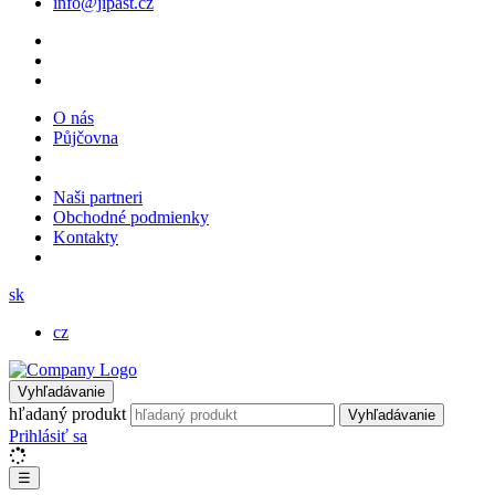
info@jipast.cz
O nás
Půjčovna
Naši partneri
Obchodné podmienky
Kontakty
sk
cz
Vyhľadávanie
hľadaný produkt
Vyhľadávanie
Prihlásiť sa
☰