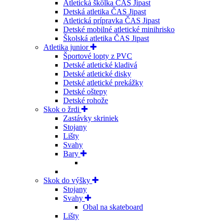
Atletická škôlka ČAS Jipast
Detská atletika ČAS Jipast
Atletická prípravka ČAS Jipast
Detské mobilné atletické minihrisko
Školská atletika ČAS Jipast
Atletika junior
Športové lopty z PVC
Detské atletické kladivá
Detské atletické disky
Detské atletické prekážky
Detské oštepy
Detské rohože
Skok o žrdi
Zastávky skriniek
Stojany
Lišty
Svahy
Bary
Skok do výšky
Stojany
Svahy
Obal na skateboard
Lišty