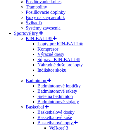
Posilňovanie kolies
Trampolíny
Posilňovacie doplnky
Boxy na step aerobik
Švihadlá
Systémy zavesenia
Športové hry
KIN-BALL®
Lopty pre KIN-BALL®
Kompresor
Výrazné dresy
Súprava KIN-BALL®
Náhradné duše pre lopty
Indikátor skoku
Badminton
Badmintonové loptičky
Badmintonové rakety
Siete na bedminton
Badmintonové stojany
Basketbal
Basketbalové dosky
Basketbalové koše
Basketbalové lopty
Veľkosť 3