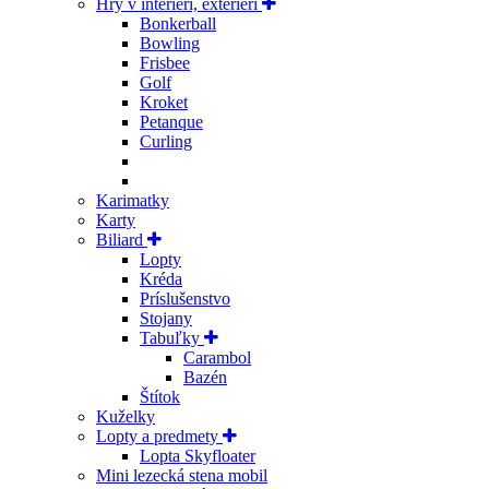
Hry v interiéri, exteriéri
Bonkerball
Bowling
Frisbee
Golf
Kroket
Petanque
Curling
Karimatky
Karty
Biliard
Lopty
Kréda
Príslušenstvo
Stojany
Tabuľky
Carambol
Bazén
Štítok
Kuželky
Lopty a predmety
Lopta Skyfloater
Mini lezecká stena mobil