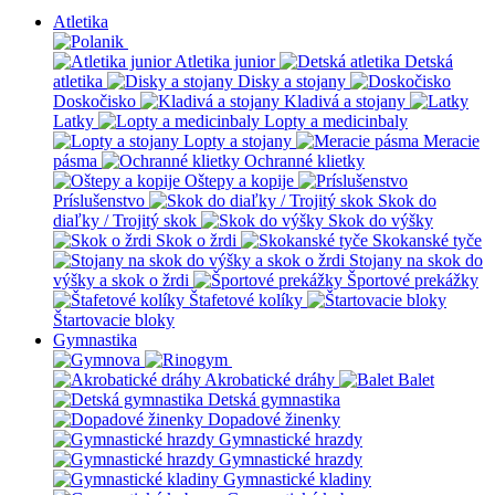
Atletika
Atletika junior
Detská
atletika
Disky a stojany
Doskočisko
Kladivá a stojany
Latky
Lopty a medicinbaly
Lopty a stojany
Meracie
pásma
Ochranné klietky
Oštepy a kopije
Príslušenstvo
Skok do
diaľky / Trojitý skok
Skok do výšky
Skok o žrdi
Skokanské tyče
Stojany na skok do
výšky a skok o žrdi
Športové prekážky
Štafetové kolíky
Štartovacie bloky
Gymnastika
Akrobatické dráhy
Balet
Detská gymnastika
Dopadové žinenky
Gymnastické hrazdy
Gymnastické hrazdy
Gymnastické kladiny