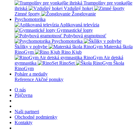
Trampolíny pre vonkajšie
ihriská
Vzdušný hokej
Zimné športy
Žonglovanie
Psychomotorika
Aplikovaná televízia
Gymnastické lopty
Pohybová gramotnosť
Psychomotorika
Škôlky v pohybe
Materská škola
RinoGym
Rino Kjub
RinoGym Air detská
gymnastika
RinoSet
Škola
RinoGym
Poháre a medaily
Reference
Akčné ponuky
O nás
Půjčovna
Naši partneri
Obchodné podmienky
Kontakty