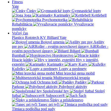
Fitness
Yate
Činky
Gymnastické lopty
Joga
Karimatky
Kettlebell
Psychomotorika
Rehabilitácia
Vyvažovacie
pomôcky
Voľný čas
Plastico Rototech
KV Billiard
Yate
Bojové umenia
Agility
pre psy
AiRRoller -
systém povrchovej úpravy
Biliard
Bumball
Horolezectvo
Hracie kútiky
Hry v interiéri,
exteriéri
Karimatky
Karty
Kuželky
Lopty a predmety
Mini lezecká stena mobil
Multisenzorická terapia
Ochrana lodí
Padáky
Parkour
Pohybové aktivity
Spoločenské hry
Stolný
futbal
Subsoccer®
Šach
Šípky a príslušenstvo
Tanec pri tyči
Tlmiaca podložka pod sudy