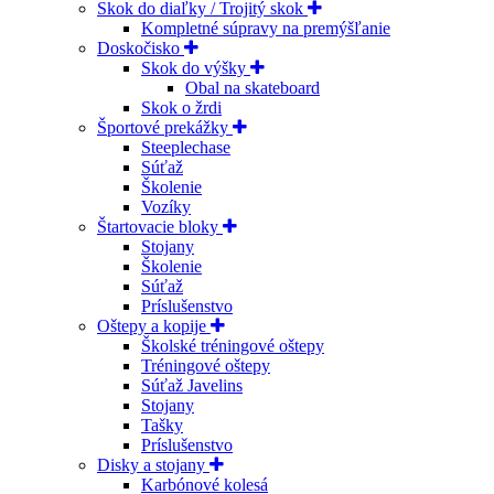
Skok do diaľky / Trojitý skok
Kompletné súpravy na premýšľanie
Doskočisko
Skok do výšky
Obal na skateboard
Skok o žrdi
Športové prekážky
Steeplechase
Súťaž
Školenie
Vozíky
Štartovacie bloky
Stojany
Školenie
Súťaž
Príslušenstvo
Oštepy a kopije
Školské tréningové oštepy
Tréningové oštepy
Súťaž Javelins
Stojany
Tašky
Príslušenstvo
Disky a stojany
Karbónové kolesá