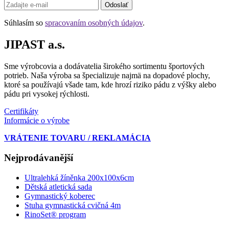
Odoslať
Súhlasím so
spracovaním osobných údajov
.
JIPAST a.s.
Sme výrobcovia a dodávatelia širokého sortimentu športových
potrieb. Naša výroba sa špecializuje najmä na dopadové plochy,
ktoré sa používajú všade tam, kde hrozí riziko pádu z výšky alebo
pádu pri vysokej rýchlosti.
Certifikáty
Informácie o výrobe
VRÁTENIE TOVARU / REKLAMÁCIA
Nejprodávanější
Ultralehká žíněnka 200x100x6cm
Dětská atletická sada
Gymnastický koberec
Stuha gymnastická cvičná 4m
RinoSet® program