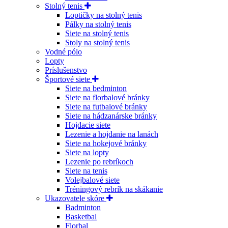
Stolný tenis
Loptičky na stolný tenis
Pálky na stolný tenis
Siete na stolný tenis
Stoly na stolný tenis
Vodné pólo
Lopty
Príslušenstvo
Športové siete
Siete na bedminton
Siete na florbalové bránky
Siete na futbalové bránky
Siete na hádzanárske bránky
Hojdacie siete
Lezenie a hojdanie na lanách
Siete na hokejové bránky
Siete na lopty
Lezenie po rebríkoch
Siete na tenis
Volejbalové siete
Tréningový rebrík na skákanie
Ukazovatele skóre
Badminton
Basketbal
Florbal