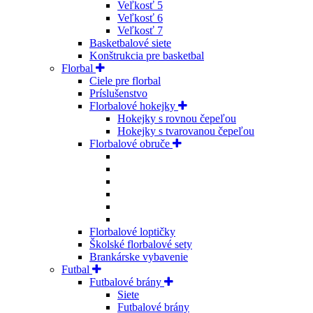
Veľkosť 5
Veľkosť 6
Veľkosť 7
Basketbalové siete
Konštrukcia pre basketbal
Florbal
Ciele pre florbal
Príslušenstvo
Florbalové hokejky
Hokejky s rovnou čepeľou
Hokejky s tvarovanou čepeľou
Florbalové obruče
Florbalové loptičky
Školské florbalové sety
Brankárske vybavenie
Futbal
Futbalové brány
Siete
Futbalové brány