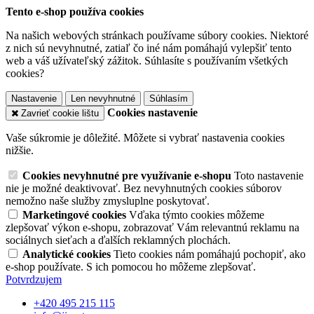
Tento e-shop používa cookies
Na našich webových stránkach používame súbory cookies. Niektoré
z nich sú nevyhnutné, zatiaľ čo iné nám pomáhajú vylepšiť tento
web a váš užívateľský zážitok. Súhlasíte s používaním všetkých
cookies?
Nastavenie
Len nevyhnutné
Súhlasím
Cookies nastavenie
Zavrieť cookie lištu
Vaše súkromie je dôležité. Môžete si vybrať nastavenia cookies
nižšie.
Cookies nevyhnutné pre využívanie e-shopu
Toto nastavenie
nie je možné deaktivovať. Bez nevyhnutných cookies súborov
nemožno naše služby zmysluplne poskytovať.
Marketingové cookies
Vďaka týmto cookies môžeme
zlepšovať výkon e-shopu, zobrazovať Vám relevantnú reklamu na
sociálnych sieťach a ďalších reklamných plochách.
Analytické cookies
Tieto cookies nám pomáhajú pochopiť, ako
e-shop používate. S ich pomocou ho môžeme zlepšovať.
Potvrdzujem
+420 495 215 115