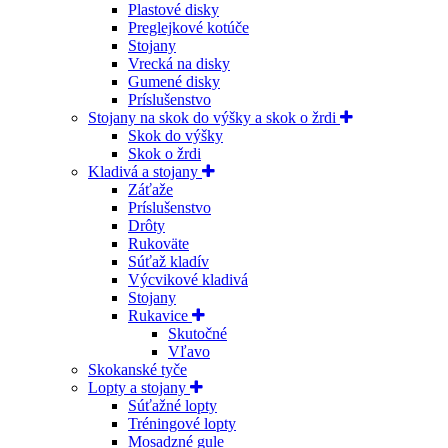
Plastové disky
Preglejkové kotúče
Stojany
Vrecká na disky
Gumené disky
Príslušenstvo
Stojany na skok do výšky a skok o žrdi
Skok do výšky
Skok o žrdi
Kladivá a stojany
Záťaže
Príslušenstvo
Drôty
Rukoväte
Súťaž kladív
Výcvikové kladivá
Stojany
Rukavice
Skutočné
Vľavo
Skokanské tyče
Lopty a stojany
Súťažné lopty
Tréningové lopty
Mosadzné gule