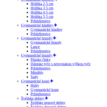
Hrúbka 2,5 cm
Hrúbka 3,5 cm
Hrúbka 4,5 cm
Hrúbka 5,5 cm
Príslušenstvo
Gymnastické kladiny
Gymnastické kladiny
Príslušenstvo
Gymnastické hrazdy
Gymnastické hrazdy
Lance
Príslušenstvo
Gymnastické hrazdy
Pánske činky
Dámske tyče s nerovnakou výškou tyče
Príslušenstvo
Miniihly
Sady
Gymnastické kone
Huby
Gymnastické kone
Príslušenstvo
Švédske debny
Švédske penové debny
Švédske drevené debny