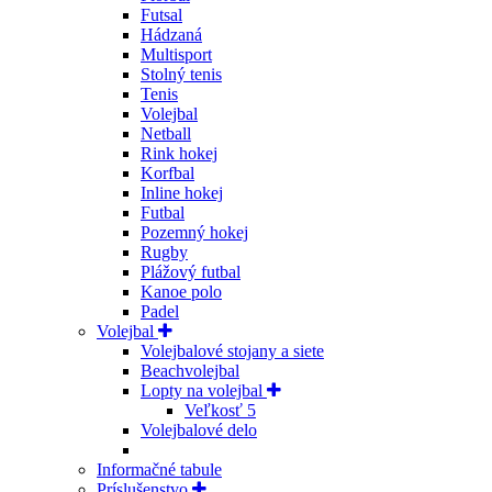
Futsal
Hádzaná
Multisport
Stolný tenis
Tenis
Volejbal
Netball
Rink hokej
Korfbal
Inline hokej
Futbal
Pozemný hokej
Rugby
Plážový futbal
Kanoe polo
Padel
Volejbal
Volejbalové stojany a siete
Beachvolejbal
Lopty na volejbal
Veľkosť 5
Volejbalové delo
Informačné tabule
Príslušenstvo