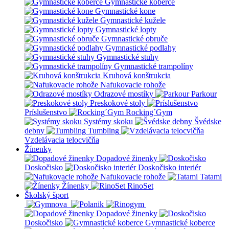
Gymnastické koberce
Gymnastické kone
Gymnastické kužele
Gymnastické lopty
Gymnastické obruče
Gymnastické podlahy
Gymnastické stuhy
Gymnastické trampolíny
Kruhová konštrukcia
Nafukovacie rohože
Odrazové mostíky
Parkour
Preskokové stoly
Príslušenstvo
Rocking´Gym
Systémy skoku
Švédske
debny
Tumbling
Vzdelávacia telocvičňa
Žínenky
Dopadové žinenky
Doskočisko
Doskočisko interiér
Nafukovacie rohože
Tatami
Žínenky
RinoSet
Školský šport
Dopadové žinenky
Doskočisko
Gymnastické koberce