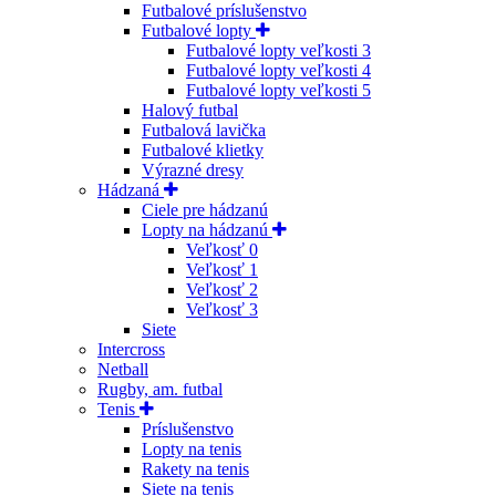
Futbalové príslušenstvo
Futbalové lopty
Futbalové lopty veľkosti 3
Futbalové lopty veľkosti 4
Futbalové lopty veľkosti 5
Halový futbal
Futbalová lavička
Futbalové klietky
Výrazné dresy
Hádzaná
Ciele pre hádzanú
Lopty na hádzanú
Veľkosť 0
Veľkosť 1
Veľkosť 2
Veľkosť 3
Siete
Intercross
Netball
Rugby, am. futbal
Tenis
Príslušenstvo
Lopty na tenis
Rakety na tenis
Siete na tenis