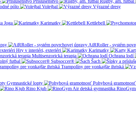
o
Príslušenstvo
Rugby, am. futbal
odné pólo
Volejbal
Výrazné dresy
Joga
Karimatky
Kettlebell
 psy
AiRRoller - systém povr
Hry v interiéri, exteriéri
Karimatky
Kart
Multisenzorická terapia
Ochrana lodí
olný futbal
Subsoccer®
Šach
Trampolíny pre vonkajšie ihriská
Gymnastické lopty
Pohybová gramotnosť
Rino Kjub
RinoGym 