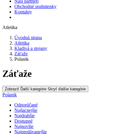
Naši partneri
Obchodné podmienky
Kontakty
Atletika
Úvodná strana
Atletika
Kladivá a stojany
Záťaže
Polanik
Záťaže
Zobraziť Ďalší kategórie
Skryť ďalšie kategórie
Polanik
Odporúčané
Najlacnejšie
Najdrahšie
Dostupné
Najnovšie
Najpredávanejšie