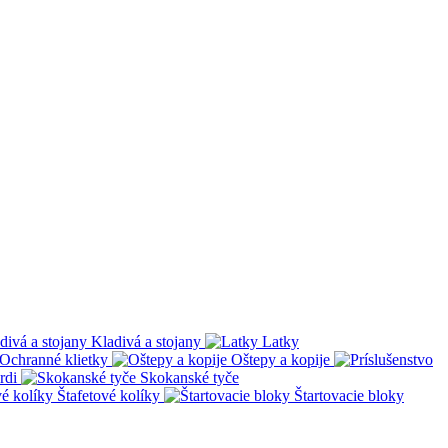
Kladivá a stojany
Latky
Ochranné klietky
Oštepy a kopije
rdi
Skokanské tyče
Štafetové kolíky
Štartovacie bloky