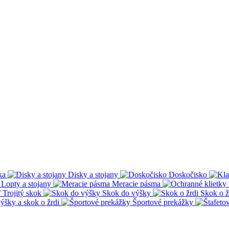
ka
Disky a stojany
Doskočisko
Lopty a stojany
Meracie pásma
 Trojitý skok
Skok do výšky
Skok o ž
ýšky a skok o žrdi
Športové prekážky