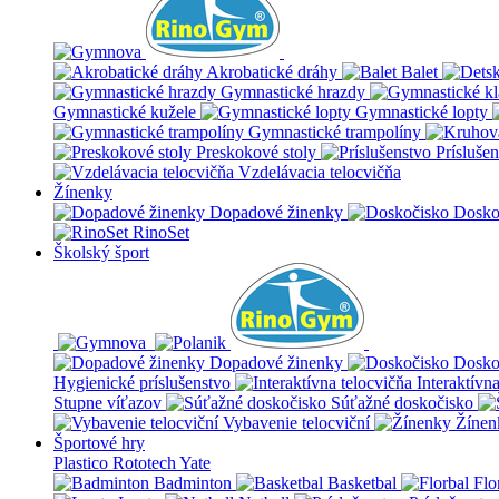
Akrobatické dráhy
Balet
Gymnastické hrazdy
Gymnastické kužele
Gymnastické lopty
Gymnastické trampolíny
Preskokové stoly
Prísluše
Vzdelávacia telocvičňa
Žínenky
Dopadové žinenky
Dosko
RinoSet
Školský šport
Dopadové žinenky
Dosko
Hygienické príslušenstvo
Interaktívn
Stupne víťazov
Súťažné doskočisko
Vybavenie telocviční
Žínen
Športové hry
Plastico Rototech
Yate
Badminton
Basketbal
Flo