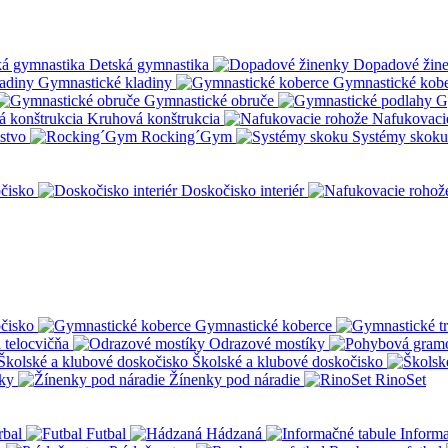
Detská gymnastika
Dopadové žin
Gymnastické kladiny
Gymnastické kob
Gymnastické obruče
G
Kruhová konštrukcia
Nafukovaci
nstvo
Rocking´Gym
Systémy skoku
čisko
Doskočisko interiér
čisko
Gymnastické koberce
a telocvičňa
Odrazové mostíky
Školské a klubové doskočisko
ky
Žínenky pod náradie
RinoSet
rbal
Futbal
Hádzaná
Informa