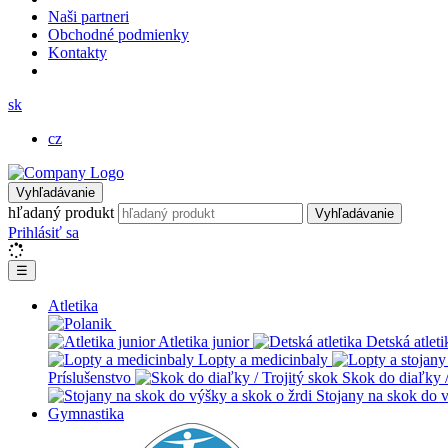
Naši partneri
Obchodné podmienky
Kontakty
sk
cz
Vyhľadávanie
hľadaný produkt
Vyhľadávanie
Prihlásiť sa
☰
Atletika
Atletika junior
Detská atleti
Lopty a medicinbaly
Príslušenstvo
Skok do diaľky /
Stojany na skok do v
Gymnastika