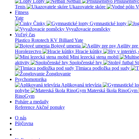
Lopty
Netball
Príslušenstv
Tenis
Ukazovatele skóre
V
Fitness
Yate
Činky
Gymnastické lopty
Vyvažovacie pomôcky
Voľný čas
Plastico Rototech
KV Billiard
Yate
Bojové umenia
Agility pre
Horolezectvo
Hracie kútiky
Mini lezecká stena mobil
aktivity
Spoločenské hry
St
Tlmiaca podložka pod sudy
Žonglovanie
Psychomotorika
Aplikovaná televízia
pohybe
Materská škola RinoGym
RinoGym
Poháre a medaily
Reference
Akčné ponuky
O nás
Půjčovna