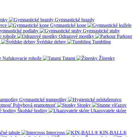
enky
Gymnastické hrazdy
erce
Gymnastické kone
ymnastické podlahy
Gymnastické stuhy
e rohože
Odrazové mostíky
Parkour
Švédske debny
Tumbling
Nafukovacie rohože
Tatami
Žínenky
Gymnastické trampolíny
Pohybová gramotnosť
Stopky
Školské hodiny
Ukazovatele skóre
čné tabule
Intercross
KIN-BALL®