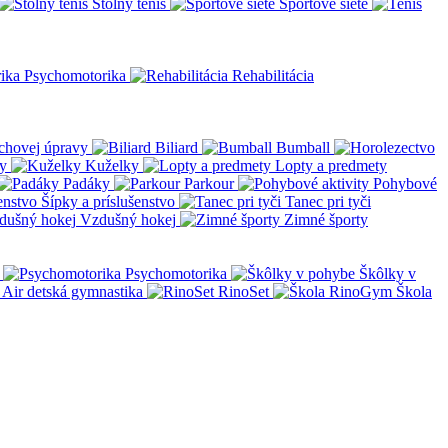
Stolný tenis
Športové siete
Psychomotorika
Rehabilitácia
chovej úpravy
Biliard
Bumball
y
Kuželky
Lopty a predmety
Padáky
Parkour
Pohybové
Šípky a príslušenstvo
Tanec pri tyči
Vzdušný hokej
Zimné športy
Psychomotorika
Škôlky v
Air detská gymnastika
RinoSet
Škola