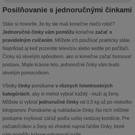
Posilňovanie s jednoručnými činkami
Stále si hovoríte, že by ste mali konečne niečo robiť?
Jednoručné činky vám pomôžu
konečne
začať s
pravidelným cvičením
. Môžete ich používať prakticky stále.
Napríklad aj keď pozeráte televíziu alebo sedíte pri počítači.
Činky sú skvelým spôsobom, ako si konečne začať formovať
postavu. Majte krásne telo, jednoručné činky vám budú
skvelým pomocníkom.
Všetky
činky
ponúkame
v rôznych hmotnostných
kategóriách
, aby si mohol vybrať každý - muži aj ženy.
Môžete si vybrať
jednoručné činky
od 0,5 kg až po niekoľko
kilogramov. Ponúkame aj nakladacie činky. Na nich môžete
postupne zvyšovať záťaž podľa vašej rastúcej kondície. Pre
začiatočníkov a ženy sú vhodné najmä ľahšie činky, ktoré
vám pomôžu krásne vytvarovať paže.