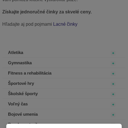
Získajte jednoručné činky za skvelé ceny.
Hľadajte aj pod pojmami
Lacné činky
Atletika
Gymnastika
Fitness a rehabilitácia
Športové hry
Školské športy
Voľný čas
Bojové umenia
Psychomotorika