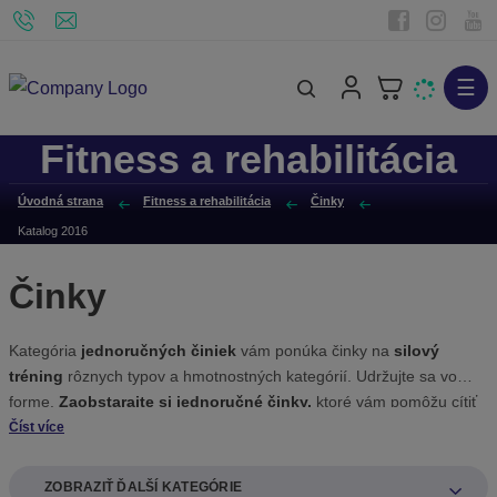
☰
V
y
Fitness a rehabilitácia
h
ľ
Úvodná strana
Fitness a rehabilitácia
Činky
a
Katalog 2016
d
á
Činky
v
a
Kategória
jednoručných činiek
vám ponúka činky na
silový
n
tréning
rôznych typov a hmotnostných kategórií. Udržujte sa vo
i
forme.
Zaobstarajte si jednoručné činky,
ktoré vám pomôžu cítiť
e
sa viac než dobre.
Pravidelným cvičením získate krásne krivky
.
Číst více
Jednoručné činky na posilňovanie sú takmer všetky skladom. S
výberom činiek neváhajte.
ZOBRAZIŤ ĎALŠÍ KATEGÓRIE