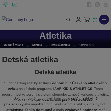
☰
V
y
Atletika
h
ľ
Úvodná strana
Atletika
Detská atletika
Katalog 2016
a
d
Detská atletika
á
v
Detská atletika
a
n
Súbor detskej atletiky zostavili
odborníci z Českého atletického
i
zväzu
na základe programu
IAAF KID`S ATHLETICS
. Tento
e
program bol vytvorený s cieľom sformulovať novú koncepciu atletiky,
Bolo potrebné, aby návrh koncepcie
spĺňal základné
ktorá bola špeciálne určená
pre detské súťaže.
požiadavky,
ako napríklad ponúknuť deťom atletiku, ktorá by bola
atraktívna
,
ľahko dostupná
a mala
výchovné hodnoty.
Mať