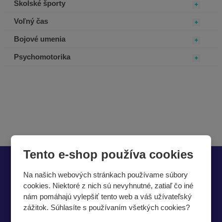
Školské športy
Voľný čas
Bojové umenia
Psychomotorika
Tento e-shop používa cookies
Nech vám nič neunikne
Na našich webových stránkach používame súbory
cookies. Niektoré z nich sú nevyhnutné, zatiaľ čo iné
nám pomáhajú vylepšiť tento web a váš užívateľský
zážitok. Súhlasíte s používaním všetkých cookies?
Súhlasím so
spracovaním osobných údajov
.