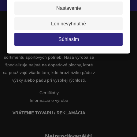
Nastavenie
Len nevyhnutné
JIPAST a.s.
Súhlasím
Sme výrobcovia a dodávatelia širokého
sortimentu športových potrieb. Naša výroba sa
špecializuje najmä na dopadové plochy, ktoré
sa používajú všade tam, kde hrozí riziko pádu z
výšky alebo pádu pri vysokej rýchlosti.
Certifikáty
Informácie o výrobe
VRÁTENIE TOVARU / REKLAMÁCIA
Nejprodávanější