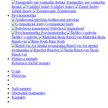
Trampolíny pre vonkajšie
ihriská
Vzdušný hokej
Zimné športy
Žonglovanie
Psychomotorika
Aplikovaná televízia
Gymnastické lopty
Pohybová gramotnosť
Psychomotorika
Škôlky v pohybe
Materská škola
RinoGym
Rino Kjub
RinoGym Air detská
gymnastika
RinoSet
Škola
RinoGym
Poháre a medaily
Reference
Akčné ponuky
O nás
Půjčovna
Naši partneri
Obchodné podmienky
Kontakty