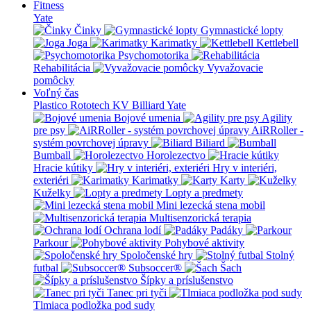
Fitness
Yate
Činky
Gymnastické lopty
Joga
Karimatky
Kettlebell
Psychomotorika
Rehabilitácia
Vyvažovacie
pomôcky
Voľný čas
Plastico Rototech
KV Billiard
Yate
Bojové umenia
Agility
pre psy
AiRRoller -
systém povrchovej úpravy
Biliard
Bumball
Horolezectvo
Hracie kútiky
Hry v interiéri,
exteriéri
Karimatky
Karty
Kuželky
Lopty a predmety
Mini lezecká stena mobil
Multisenzorická terapia
Ochrana lodí
Padáky
Parkour
Pohybové aktivity
Spoločenské hry
Stolný
futbal
Subsoccer®
Šach
Šípky a príslušenstvo
Tanec pri tyči
Tlmiaca podložka pod sudy