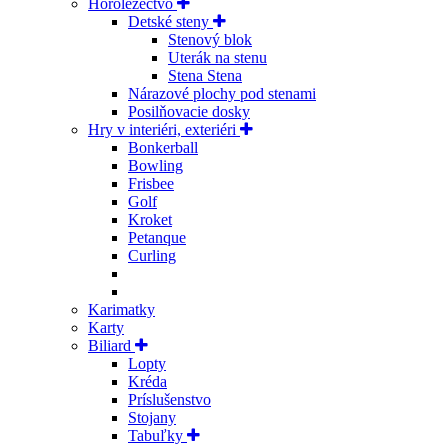
Horolezectvo
Detské steny
Stenový blok
Uterák na stenu
Stena Stena
Nárazové plochy pod stenami
Posilňovacie dosky
Hry v interiéri, exteriéri
Bonkerball
Bowling
Frisbee
Golf
Kroket
Petanque
Curling
Karimatky
Karty
Biliard
Lopty
Kréda
Príslušenstvo
Stojany
Tabuľky