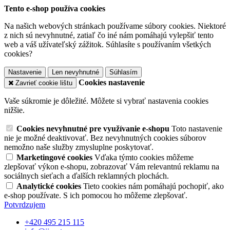
Tento e-shop používa cookies
Na našich webových stránkach používame súbory cookies. Niektoré
z nich sú nevyhnutné, zatiaľ čo iné nám pomáhajú vylepšiť tento
web a váš užívateľský zážitok. Súhlasíte s používaním všetkých
cookies?
Nastavenie
Len nevyhnutné
Súhlasím
Cookies nastavenie
Zavrieť cookie lištu
Vaše súkromie je dôležité. Môžete si vybrať nastavenia cookies
nižšie.
Cookies nevyhnutné pre využívanie e-shopu
Toto nastavenie
nie je možné deaktivovať. Bez nevyhnutných cookies súborov
nemožno naše služby zmysluplne poskytovať.
Marketingové cookies
Vďaka týmto cookies môžeme
zlepšovať výkon e-shopu, zobrazovať Vám relevantnú reklamu na
sociálnych sieťach a ďalších reklamných plochách.
Analytické cookies
Tieto cookies nám pomáhajú pochopiť, ako
e-shop používate. S ich pomocou ho môžeme zlepšovať.
Potvrdzujem
+420 495 215 115