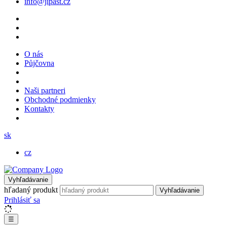
info@jipast.cz
O nás
Půjčovna
Naši partneri
Obchodné podmienky
Kontakty
sk
cz
Vyhľadávanie
hľadaný produkt
Vyhľadávanie
Prihlásiť sa
☰