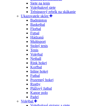
Siete na tenis
Volejbalové siete
Tréningový rebrík na skákanie
Ukazovatele skóre
Badminton
Basketbal
Florbal
Futsal
Hádzaná
Multisport
Stolný tenis
Tenis
Volejbal
Netball
Rink hokej
Korfbal
Inline hokej
Futbal
Pozemný hokej
Rugby
Plážový futbal
Kanoe polo
Padel
Volejbal
Volejbalové stojany a siete