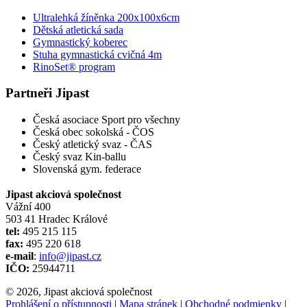
Ultralehká žíněnka 200x100x6cm
Dětská atletická sada
Gymnastický koberec
Stuha gymnastická cvičná 4m
RinoSet® program
Partneři Jipast
Česká asociace Sport pro všechny
Česká obec sokolská - ČOS
Český atletický svaz - ČAS
Český svaz Kin-ballu
Slovenská gym. federace
Jipast akciová společnost
Vážní 400
503 41 Hradec Králové
tel:
495 215 115
fax:
495 220 618
e-mail
:
info@jipast.cz
IČO:
25944711
© 2026, Jipast akciová společnost
Prohlášení o přístupnosti
|
Mapa stránek
|
Obchodné podmienky
|