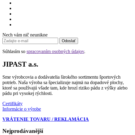
Nech vám nič neunikne
Odoslať
Súhlasím so
spracovaním osobných údajov
.
JIPAST a.s.
Sme výrobcovia a dodávatelia širokého sortimentu športových
potrieb. Naša výroba sa špecializuje najmä na dopadové plochy,
ktoré sa používajú všade tam, kde hrozí riziko pádu z výšky alebo
pádu pri vysokej rýchlosti.
Certifikáty
Informácie o výrobe
VRÁTENIE TOVARU / REKLAMÁCIA
Nejprodávanější