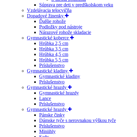
Súprava pre deti v predškolskom veku
Vzdelávacia telocvičňa
Dopadové žinenky
Ďalšie rohože
Podložky pod nástroje
Nárazové rohože skladacie
Gymnastické koberce
Hrúbka 2,5 cm
Hrúbka 3,5 cm
Hrúbka 4,5 cm
Hrúbka 5,5 cm
Príslušenstvo
Gymnastické kladiny
Gymnastické kladiny
Príslušenstvo
Gymnastické hrazdy
Gymnastické hrazdy
Lance
Príslušenstvo
Gymnastické hrazdy
Pánske činky
Dámske tyče s nerovnakou výškou tyče
Príslušenstvo
Miniihly
Sady