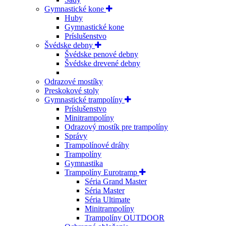
Gymnastické kone
Huby
Gymnastické kone
Príslušenstvo
Švédske debny
Švédske penové debny
Švédske drevené debny
Odrazové mostíky
Preskokové stoly
Gymnastické trampolíny
Príslušenstvo
Minitrampolíny
Odrazový mostík pre trampolíny
Správy
Trampolínové dráhy
Trampolíny
Gymnastika
Trampolíny Eurotramp
Séria Grand Master
Séria Master
Séria Ultimate
Minitrampolíny
Trampolíny OUTDOOR