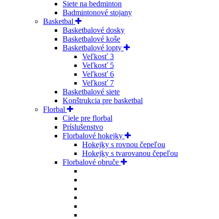
Siete na bedminton
Badmintonové stojany
Basketbal
Basketbalové dosky
Basketbalové koše
Basketbalové lopty
Veľkosť 3
Veľkosť 5
Veľkosť 6
Veľkosť 7
Basketbalové siete
Konštrukcia pre basketbal
Florbal
Ciele pre florbal
Príslušenstvo
Florbalové hokejky
Hokejky s rovnou čepeľou
Hokejky s tvarovanou čepeľou
Florbalové obruče