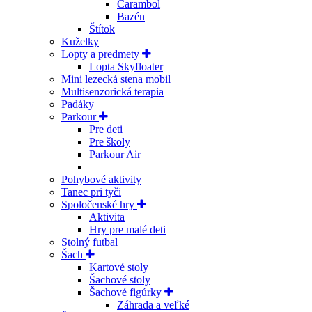
Carambol
Bazén
Štítok
Kuželky
Lopty a predmety
Lopta Skyfloater
Mini lezecká stena mobil
Multisenzorická terapia
Padáky
Parkour
Pre deti
Pre školy
Parkour Air
Pohybové aktivity
Tanec pri tyči
Spoločenské hry
Aktivita
Hry pre malé deti
Stolný futbal
Šach
Kartové stoly
Šachové stoly
Šachové figúrky
Záhrada a veľké