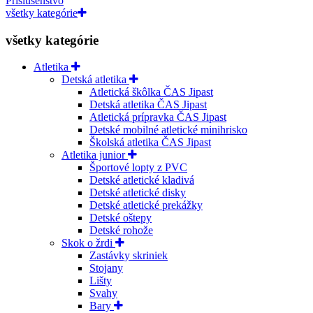
Príslušenstvo
všetky kategórie
všetky kategórie
Atletika
Detská atletika
Atletická škôlka ČAS Jipast
Detská atletika ČAS Jipast
Atletická prípravka ČAS Jipast
Detské mobilné atletické minihrisko
Školská atletika ČAS Jipast
Atletika junior
Športové lopty z PVC
Detské atletické kladivá
Detské atletické disky
Detské atletické prekážky
Detské oštepy
Detské rohože
Skok o žrdi
Zastávky skriniek
Stojany
Lišty
Svahy
Bary