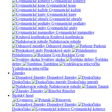
Gymnastické koberce
Gymnastické kone
Gymnastické kužele
Gymnastické lopty
Gymnastické obruče
Gymnastické podlahy
Gymnastické stuhy
Gymnastické trampolíny
Kruhová konštrukcia
Nafukovacie rohože
Odrazové mostíky
Parkour
Preskokové stoly
Príslušenstvo
Rocking´Gym
Systémy skoku
Švédske
debny
Tumbling
Vzdelávacia telocvičňa
Žínenky
Dopadové žinenky
Doskočisko
Doskočisko interiér
Nafukovacie rohože
Tatami
Žínenky
RinoSet
Školský šport
Dopadové žinenky
Doskočisko
Gymnastické koberce