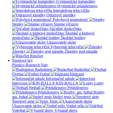
Gymnastické trampolíny
Hygienické príslušenstvo
Interaktívna telocvičňa
Odrazové mostíky
Pohybová gramotnosť
Stopky
Stupne víťazov
Súťažné doskočisko
Školské a klubové
doskočisko
Školské hodiny
Ukazovatele skóre
Vybavenie telocviční
Žínenky
Žínenky pod náradie
RinoSet
Športové hry
Plastico Rototech
Yate
Badminton
Basketbal
Florbal
Futbal
Hádzaná
Informačné tabule
Intercross
KIN-BALL®
Lopty
Netball
Príslušenstvo
Príslušenstvo
Rugby,
am. futbal
Stolný tenis
Športové siete
Tenis
Ukazovatele skóre
Vodné pólo
Volejbal
Výrazné dresy