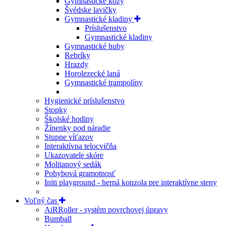
Gymnastické kozy
Švédske lavičky
Gymnastické kladiny
Príslušenstvo
Gymnastické kladiny
Gymnastické huby
Rebríky
Hrazdy
Horolezecké laná
Gymnastické trampolíny
Hygienické príslušenstvo
Stopky
Školské hodiny
Žínenky pod náradie
Stupne víťazov
Interaktívna telocvičňa
Ukazovatele skóre
Molitanový sedák
Pohybová gramotnosť
Initi playground - herná konzola pre interaktívne steny
Voľný čas
AiRRoller - systém povrchovej úpravy
Bumball