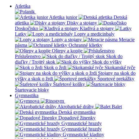
Atletika
Atletika junior
Detská
atletika
Disky a stojany
Doskočisko
Kladivá a stojany
Latky
Lopty a medicinbaly
Lopty a stojany
Meracie
pásma
Ochranné klietky
Oštepy a kopije
Príslušenstvo
Skok do
diaľky / Trojitý skok
Skok do výšky
Skok o žrdi
Skokanské tyče
Stojany na skok do
výšky a skok o žrdi
Športové prekážky
Štafetové kolíky
Štartovacie bloky
Gymnastika
Akrobatické dráhy
Balet
Detská gymnastika
Dopadové žinenky
Gymnastické hrazdy
Gymnastické hrazdy
Gymnastické kladiny