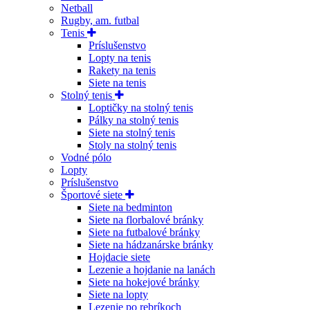
Netball
Rugby, am. futbal
Tenis
Príslušenstvo
Lopty na tenis
Rakety na tenis
Siete na tenis
Stolný tenis
Loptičky na stolný tenis
Pálky na stolný tenis
Siete na stolný tenis
Stoly na stolný tenis
Vodné pólo
Lopty
Príslušenstvo
Športové siete
Siete na bedminton
Siete na florbalové bránky
Siete na futbalové bránky
Siete na hádzanárske bránky
Hojdacie siete
Lezenie a hojdanie na lanách
Siete na hokejové bránky
Siete na lopty
Lezenie po rebríkoch