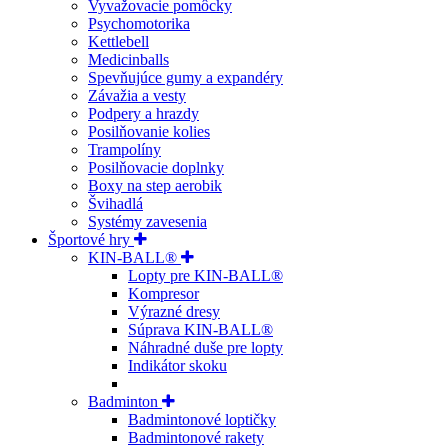
Vyvažovacie pomôcky
Psychomotorika
Kettlebell
Medicinballs
Spevňujúce gumy a expandéry
Závažia a vesty
Podpery a hrazdy
Posilňovanie kolies
Trampolíny
Posilňovacie doplnky
Boxy na step aerobik
Švihadlá
Systémy zavesenia
Športové hry
KIN-BALL®
Lopty pre KIN-BALL®
Kompresor
Výrazné dresy
Súprava KIN-BALL®
Náhradné duše pre lopty
Indikátor skoku
Badminton
Badmintonové loptičky
Badmintonové rakety