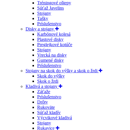
Tréningové oštepy
Súťaž Javelins
Stojany
Tašky
Príslušenstvo
Disky a stojany
Karbónové kolesá
Plastové disky
Preglejkové kotúče
Stojany
Vrecká na disky
Gumené disky
Príslušenstvo
Stojany na skok do výšky a skok o žrdi
Skok do výšky
Skok o žrdi
Kladivá a stojany
Záťaže
Príslušenstvo
Drôty
Rukoväte
Súťaž kladív
Výcvikové kladivá
Stojany
Rukavice