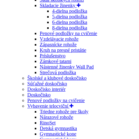
Skladacie žinenky
4-dielna podložka
5-dielna podložka
6-dielna podložka
8-dielna podložka
Penové podložky na cvičenie
Vzdelávacie rohože
Zápasnícke rohože
Kruh na presné pristátie
Príslušenstvo
Zámkové tatami
Nástenné žinenky Wall Pad
Strečová podložka
Školské a klubové doskočisko
Súťažné doskočisko
Doskočisko interiér
Doskočisko
Penové podložky na cvičenie
Vybavenie telocviční
Triedne rohože pre školy
Nárazové rohože
RinoSet
Detská gymnastika
Gymnastické kone