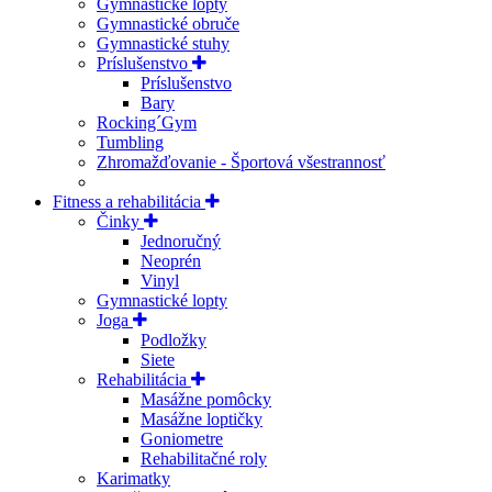
Gymnastické lopty
Gymnastické obruče
Gymnastické stuhy
Príslušenstvo
Príslušenstvo
Bary
Rocking´Gym
Tumbling
Zhromažďovanie - Športová všestrannosť
Fitness a rehabilitácia
Činky
Jednoručný
Neoprén
Vinyl
Gymnastické lopty
Joga
Podložky
Siete
Rehabilitácia
Masážne pomôcky
Masážne loptičky
Goniometre
Rehabilitačné roly
Karimatky