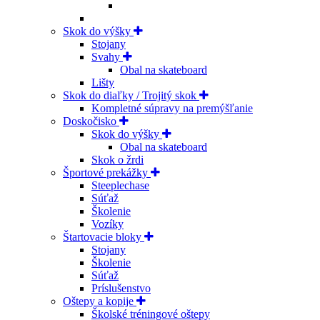
Skok do výšky
Stojany
Svahy
Obal na skateboard
Lišty
Skok do diaľky / Trojitý skok
Kompletné súpravy na premýšľanie
Doskočisko
Skok do výšky
Obal na skateboard
Skok o žrdi
Športové prekážky
Steeplechase
Súťaž
Školenie
Vozíky
Štartovacie bloky
Stojany
Školenie
Súťaž
Príslušenstvo
Oštepy a kopije
Školské tréningové oštepy