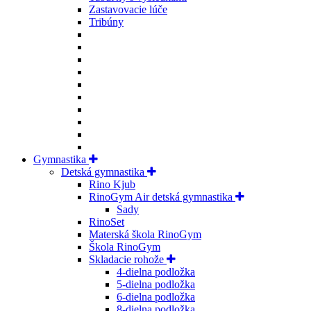
Zastavovacie lúče
Tribúny
Gymnastika
Detská gymnastika
Rino Kjub
RinoGym Air detská gymnastika
Sady
RinoSet
Materská škola RinoGym
Škola RinoGym
Skladacie rohože
4-dielna podložka
5-dielna podložka
6-dielna podložka
8-dielna podložka