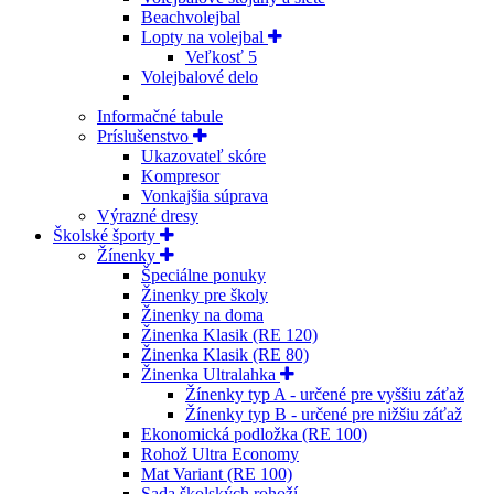
Beachvolejbal
Lopty na volejbal
Veľkosť 5
Volejbalové delo
Informačné tabule
Príslušenstvo
Ukazovateľ skóre
Kompresor
Vonkajšia súprava
Výrazné dresy
Školské športy
Žínenky
Špeciálne ponuky
Žinenky pre školy
Žinenky na doma
Žinenka Klasik (RE 120)
Žinenka Klasik (RE 80)
Žinenka Ultralahka
Žínenky typ A - určené pre vyššiu záťaž
Žínenky typ B - určené pre nižšiu záťaž
Ekonomická podložka (RE 100)
Rohož Ultra Economy
Mat Variant (RE 100)
Sada školských rohoží