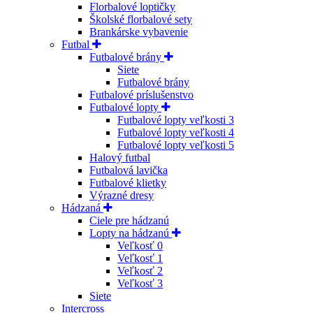
Florbalové loptičky
Školské florbalové sety
Brankárske vybavenie
Futbal
Futbalové brány
Siete
Futbalové brány
Futbalové príslušenstvo
Futbalové lopty
Futbalové lopty veľkosti 3
Futbalové lopty veľkosti 4
Futbalové lopty veľkosti 5
Halový futbal
Futbalová lavička
Futbalové klietky
Výrazné dresy
Hádzaná
Ciele pre hádzanú
Lopty na hádzanú
Veľkosť 0
Veľkosť 1
Veľkosť 2
Veľkosť 3
Siete
Intercross