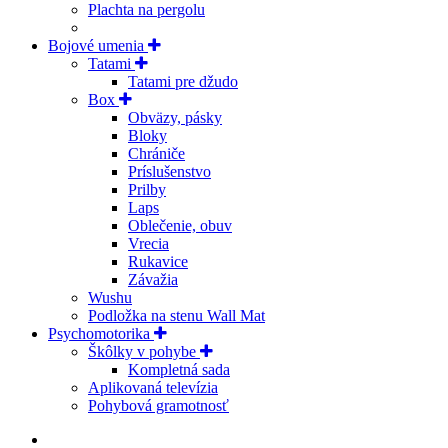
Plachta na pergolu
Bojové umenia
Tatami
Tatami pre džudo
Box
Obväzy, pásky
Bloky
Chrániče
Príslušenstvo
Prilby
Laps
Oblečenie, obuv
Vrecia
Rukavice
Závažia
Wushu
Podložka na stenu Wall Mat
Psychomotorika
Škôlky v pohybe
Kompletná sada
Aplikovaná televízia
Pohybová gramotnosť