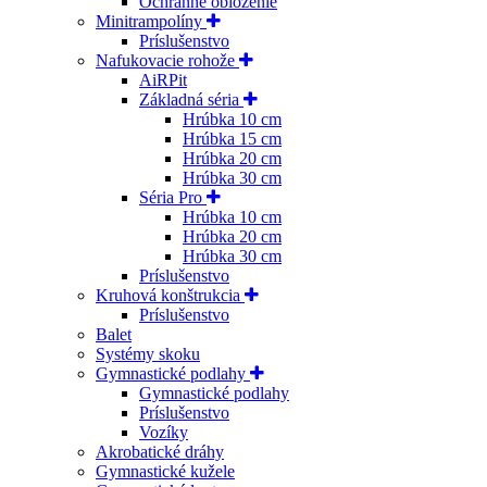
Ochranné obloženie
Minitrampolíny
Príslušenstvo
Nafukovacie rohože
AiRPit
Základná séria
Hrúbka 10 cm
Hrúbka 15 cm
Hrúbka 20 cm
Hrúbka 30 cm
Séria Pro
Hrúbka 10 cm
Hrúbka 20 cm
Hrúbka 30 cm
Príslušenstvo
Kruhová konštrukcia
Príslušenstvo
Balet
Systémy skoku
Gymnastické podlahy
Gymnastické podlahy
Príslušenstvo
Vozíky
Akrobatické dráhy
Gymnastické kužele