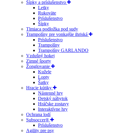
Šípky a príslušenstvo
Letky
Rukoväte
Príslušenstvo
Šípky
Tlmiaca podložka pod sudy
Trampolíny pre vonkajšie ihriská
Príslušenstvo
Trampolíny
Trampolíny GARLANDO
Vzdušný hokej
Zimné športy
Žonglovanie
Kužele
Lopty
Šatky
Hracie kútiky
Nástenné hry
Detský nábytok
Hráčske zostavy
Interaktívne hry
Ochrana lodí
Subsoccer®
Príslušenstvo
Agility pre psy