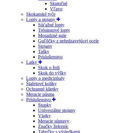
Skutočné
Vľavo
Skokanské tyče
Lopty a stojany
Súťažné lopty
Tréningové lopty
Mosadzné gule
Guľôčky z nehrdzavejúcej ocele
Stojany
Tašky
Príslušenstvo
Latky
Skok o žrdi
Skok do výšky
Lopty a medicinbaly
Štafetové kolíky
Ochranné klietky
Meracie pásma
Príslušenstvo
Stopky
Univerzálne stojany
Vlajky
Meracie súpravy
Značky železníc
Tabuľky s výsledkami