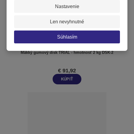
Nastavenie
Len nevyhnutné
Súhlasím
Mäkký gumový disk TRIAL - hmotnosť 2 kg DSK-2
€ 91,92
KÚPIŤ