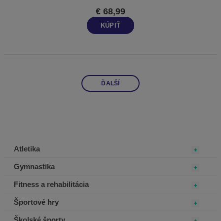
€ 68,99
KÚPIŤ
ĎALŠÍ
Atletika
Gymnastika
Fitness a rehabilitácia
Športové hry
Školské športy