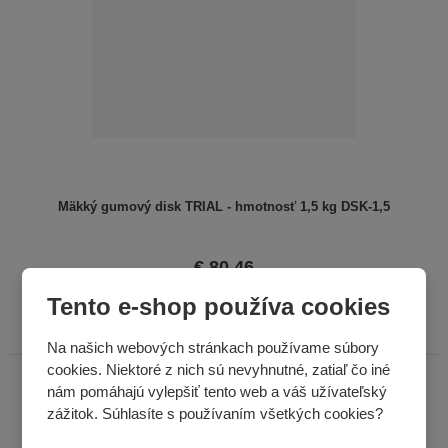
Mäkký gumový disk TRIAL - hmotnosť 1,5 kg DSK-1,5
€ 80,46
KÚPIŤ
Tento e-shop používa cookies
Na našich webových stránkach používame súbory
cookies. Niektoré z nich sú nevyhnutné, zatiaľ čo iné
nám pomáhajú vylepšiť tento web a váš užívateľský
zážitok. Súhlasíte s používaním všetkých cookies?