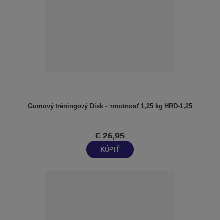
n
i
e
p
r
o
d
u
k
t
Gumový tréningový Disk - hmotnosť 1,25 kg HRD-1,25
o
v
€ 26,95
KÚPIŤ