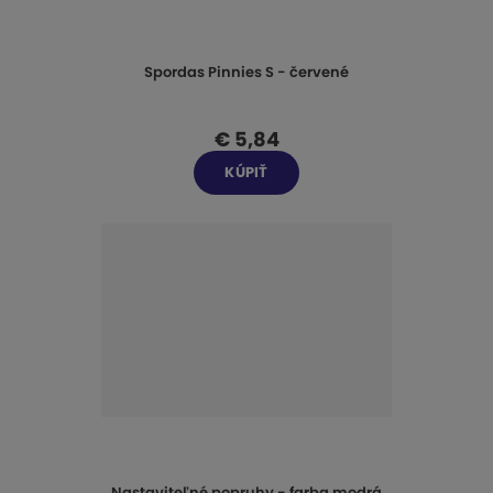
Spordas Pinnies S - červené
€ 5,84
KÚPIŤ
Nastaviteľné popruhy - farba modrá