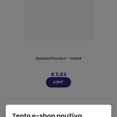
Spordas Pinnies S - modré
€ 5,84
KÚPIŤ
Tento e-shop používa