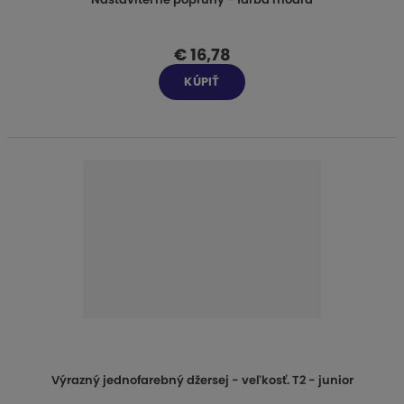
€ 16,78
KÚPIŤ
Výrazný jednofarebný džersej - veľkosť. T2 - junior