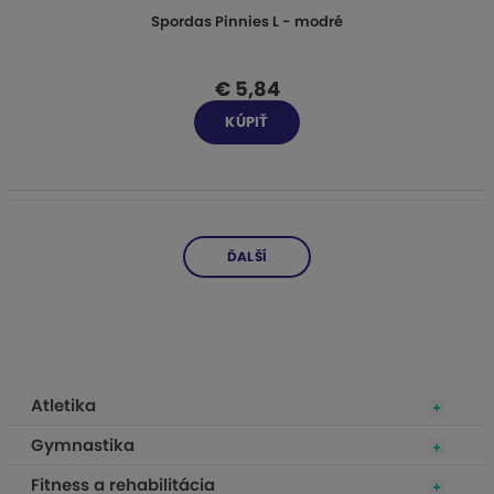
Spordas Pinnies L - modré
€ 5,84
KÚPIŤ
ĎALŠÍ
Atletika
Gymnastika
Fitness a rehabilitácia