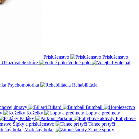
Príslušenstvo
Príslušenstvo
Ukazovatele skóre
Vodné pólo
Volejbal
Psychomotorika
Rehabilitácia
chovej úpravy
Biliard
Bumball
y
Kuželky
Lopty a predmety
Padáky
Parkour
Pohybové
Šípky a príslušenstvo
Tanec pri tyči
Vzdušný hokej
Zimné športy