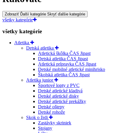
Zobraziť Ďalší kategórie
Skryť ďalšie kategórie
všetky kategórie
všetky kategórie
Atletika
Detská atletika
Atletická škôlka ČAS Jipast
Detská atletika ČAS Jipast
Atletická prípravka ČAS Jipast
Detské mobilné atletické minihrisko
Školská atletika ČAS Jipast
Atletika junior
Športové lopty z PVC
Detské atletické kladivá
Detské atletické disky
Detské atletické prekážky
Detské oštepy
Detské rohože
Skok o žrdi
Zastávky skriniek
Stojany