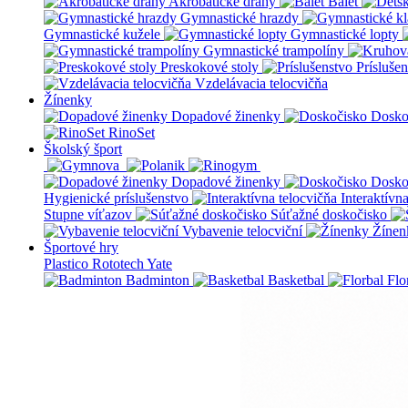
Akrobatické dráhy
Balet
Gymnastické hrazdy
Gymnastické kužele
Gymnastické lopty
Gymnastické trampolíny
Preskokové stoly
Prísluše
Vzdelávacia telocvičňa
Žínenky
Dopadové žinenky
Dosko
RinoSet
Školský šport
Dopadové žinenky
Dosko
Hygienické príslušenstvo
Interaktívn
Stupne víťazov
Súťažné doskočisko
Vybavenie telocviční
Žínen
Športové hry
Plastico Rototech
Yate
Badminton
Basketbal
Flo