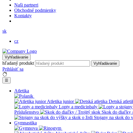
Naši partneri
Obchodné podmienky
Kontakty
sk
cz
Vyhľadávanie
hľadaný produkt
Vyhľadávanie
Prihlásiť sa
☰
Atletika
Atletika junior
Detská atleti
Lopty a medicinbaly
Príslušenstvo
Skok do diaľky /
Stojany na skok do v
Gymnastika