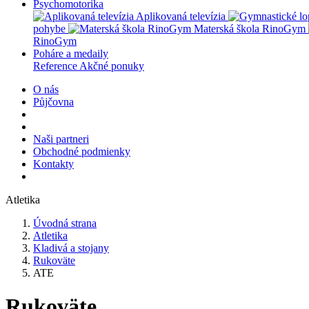
Psychomotorika
Aplikovaná televízia
pohybe
Materská škola RinoGym
RinoGym
Poháre a medaily
Reference
Akčné ponuky
O nás
Půjčovna
Naši partneri
Obchodné podmienky
Kontakty
Atletika
Úvodná strana
Atletika
Kladivá a stojany
Rukoväte
ATE
Rukoväte