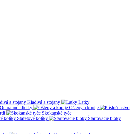
Kladivá a stojany
Latky
Ochranné klietky
Oštepy a kopije
rdi
Skokanské tyče
Štafetové kolíky
Štartovacie bloky