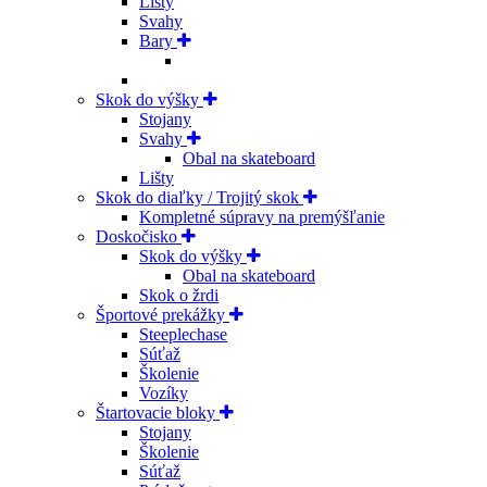
Lišty
Svahy
Bary
Skok do výšky
Stojany
Svahy
Obal na skateboard
Lišty
Skok do diaľky / Trojitý skok
Kompletné súpravy na premýšľanie
Doskočisko
Skok do výšky
Obal na skateboard
Skok o žrdi
Športové prekážky
Steeplechase
Súťaž
Školenie
Vozíky
Štartovacie bloky
Stojany
Školenie
Súťaž