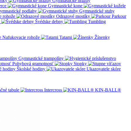
enky
Gymnastické hrazdy
erce
Gymnastické kone
ymnastické podlahy
Gymnastické stuhy
e rohože
Odrazové mostíky
Parkour
Švédske debny
Tumbling
Nafukovacie rohože
Tatami
Žínenky
Gymnastické trampolíny
Pohybová gramotnosť
Stopky
Školské hodiny
Ukazovatele skóre
čné tabule
Intercross
KIN-BALL®