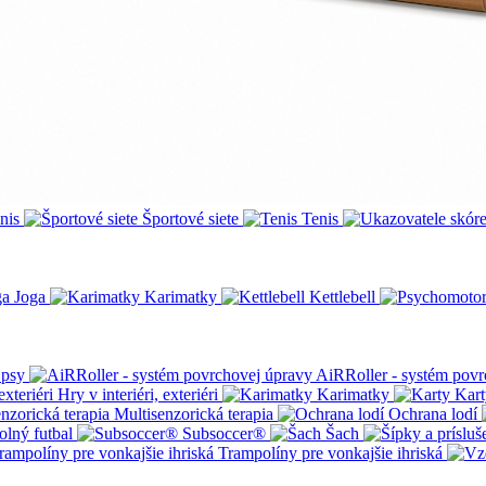
nis
Športové siete
Tenis
Joga
Karimatky
Kettlebell
 psy
AiRRoller - systém povr
Hry v interiéri, exteriéri
Karimatky
Kart
Multisenzorická terapia
Ochrana lodí
olný futbal
Subsoccer®
Šach
Trampolíny pre vonkajšie ihriská