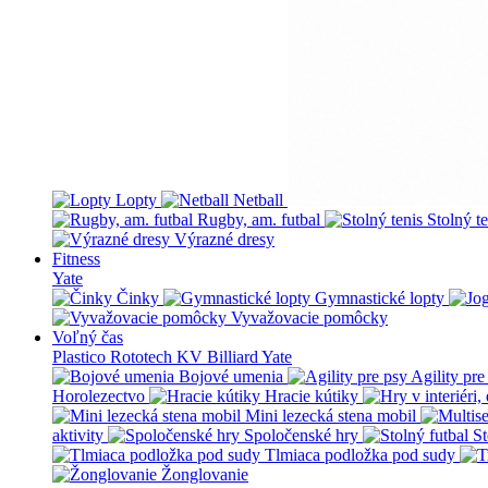
Lopty
Netball
Rugby, am. futbal
Stolný te
Výrazné dresy
Fitness
Yate
Činky
Gymnastické lopty
Vyvažovacie pomôcky
Voľný čas
Plastico Rototech
KV Billiard
Yate
Bojové umenia
Agility pre
Horolezectvo
Hracie kútiky
Mini lezecká stena mobil
aktivity
Spoločenské hry
St
Tlmiaca podložka pod sudy
Žonglovanie