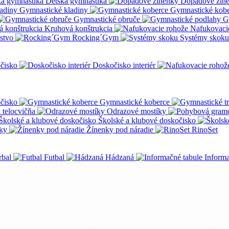
Detská gymnastika
Dopadové žin
Gymnastické kladiny
Gymnastické kob
Gymnastické obruče
G
Kruhová konštrukcia
Nafukovaci
nstvo
Rocking´Gym
Systémy skoku
čisko
Doskočisko interiér
čisko
Gymnastické koberce
a telocvičňa
Odrazové mostíky
Školské a klubové doskočisko
ky
Žínenky pod náradie
RinoSet
rbal
Futbal
Hádzaná
Informa