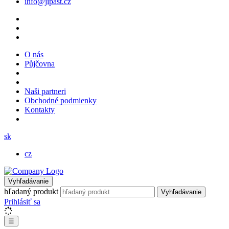
info@jipast.cz
O nás
Půjčovna
Naši partneri
Obchodné podmienky
Kontakty
sk
cz
Vyhľadávanie
hľadaný produkt
Vyhľadávanie
Prihlásiť sa
☰