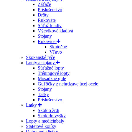
Záťaže
Príslušenstvo
Drôty
Rukoväte
Súťaž kladív
Výcvikové kladivá
Stojany
Rukavice
Skutočné
Vľavo
Skokanské tyče
Lopty a stojany
Súťažné lopty
Tréningové lopty
Mosadzné gule
Guľôčky z nehrdzavejúcej ocele
Stojany
Tašky
Príslušenstvo
Latky
Skok o žrdi
Skok do výšky
Lopty a medicinbaly
Štafetové kolíky
Ochranné klietky