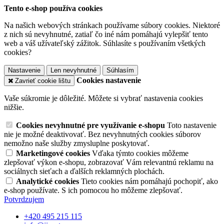
Tento e-shop používa cookies
Na našich webových stránkach používame súbory cookies. Niektoré
z nich sú nevyhnutné, zatiaľ čo iné nám pomáhajú vylepšiť tento
web a váš užívateľský zážitok. Súhlasíte s používaním všetkých
cookies?
Nastavenie
Len nevyhnutné
Súhlasím
Cookies nastavenie
Zavrieť cookie lištu
Vaše súkromie je dôležité. Môžete si vybrať nastavenia cookies
nižšie.
Cookies nevyhnutné pre využívanie e-shopu
Toto nastavenie
nie je možné deaktivovať. Bez nevyhnutných cookies súborov
nemožno naše služby zmysluplne poskytovať.
Marketingové cookies
Vďaka týmto cookies môžeme
zlepšovať výkon e-shopu, zobrazovať Vám relevantnú reklamu na
sociálnych sieťach a ďalších reklamných plochách.
Analytické cookies
Tieto cookies nám pomáhajú pochopiť, ako
e-shop používate. S ich pomocou ho môžeme zlepšovať.
Potvrdzujem
+420 495 215 115