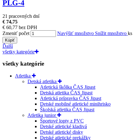
PLG-4
21 pracovných dní
€ 74,75
€ 60,77 bez DPH
Zmeniť počet
Navýšiť množstvo
Snížit množstvo
ks
Kúpiť
Ďalší
všetky kategórie
všetky kategórie
Atletika
Detská atletika
Atletická škôlka ČAS Jipast
Detská atletika ČAS Jipast
Atletická prípravka ČAS Jipast
Detské mobilné atletické minihrisko
Školská atletika ČAS Jipast
Atletika junior
Športové lopty z PVC
Detské atletické kladivá
Detské atletické disky
Detské atletické prekážky