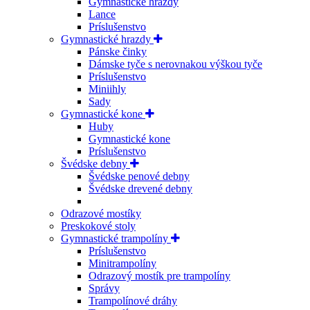
Gymnastické hrazdy
Lance
Príslušenstvo
Gymnastické hrazdy
Pánske činky
Dámske tyče s nerovnakou výškou tyče
Príslušenstvo
Miniihly
Sady
Gymnastické kone
Huby
Gymnastické kone
Príslušenstvo
Švédske debny
Švédske penové debny
Švédske drevené debny
Odrazové mostíky
Preskokové stoly
Gymnastické trampolíny
Príslušenstvo
Minitrampolíny
Odrazový mostík pre trampolíny
Správy
Trampolínové dráhy