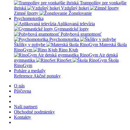
Trampolíny pre vonkajšie
ihriská
Vzdušný hokej
Zimné športy
Žonglovanie
Psychomotorika
Aplikovaná televízia
Gymnastické lopty
Pohybová gramotnosť
Psychomotorika
Škôlky v pohybe
Materská škola
RinoGym
Rino Kjub
RinoGym Air detská
gymnastika
RinoSet
Škola
RinoGym
Poháre a medaily
Reference
Akčné ponuky
O nás
Půjčovna
Naši partneri
Obchodné podmienky
Kontakty