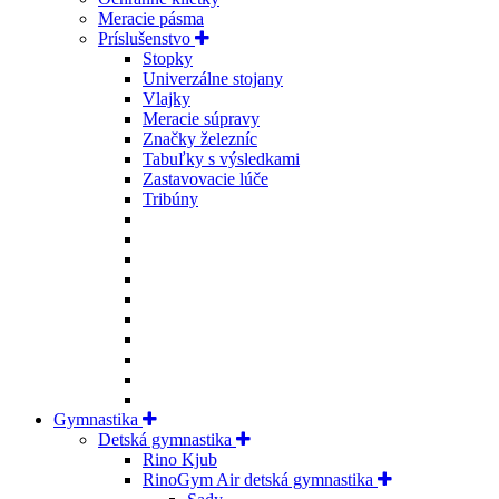
Meracie pásma
Príslušenstvo
Stopky
Univerzálne stojany
Vlajky
Meracie súpravy
Značky železníc
Tabuľky s výsledkami
Zastavovacie lúče
Tribúny
Gymnastika
Detská gymnastika
Rino Kjub
RinoGym Air detská gymnastika