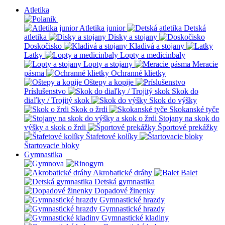
Atletika
Atletika junior
Detská
atletika
Disky a stojany
Doskočisko
Kladivá a stojany
Latky
Lopty a medicinbaly
Lopty a stojany
Meracie
pásma
Ochranné klietky
Oštepy a kopije
Príslušenstvo
Skok do
diaľky / Trojitý skok
Skok do výšky
Skok o žrdi
Skokanské tyče
Stojany na skok do
výšky a skok o žrdi
Športové prekážky
Štafetové kolíky
Štartovacie bloky
Gymnastika
Akrobatické dráhy
Balet
Detská gymnastika
Dopadové žinenky
Gymnastické hrazdy
Gymnastické hrazdy
Gymnastické kladiny