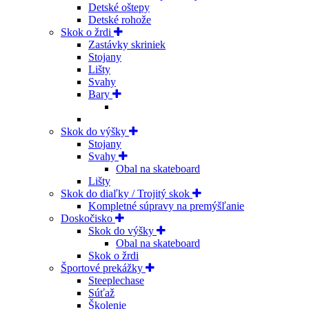
Detské oštepy
Detské rohože
Skok o žrdi
Zastávky skriniek
Stojany
Lišty
Svahy
Bary
Skok do výšky
Stojany
Svahy
Obal na skateboard
Lišty
Skok do diaľky / Trojitý skok
Kompletné súpravy na premýšľanie
Doskočisko
Skok do výšky
Obal na skateboard
Skok o žrdi
Športové prekážky
Steeplechase
Súťaž
Školenie