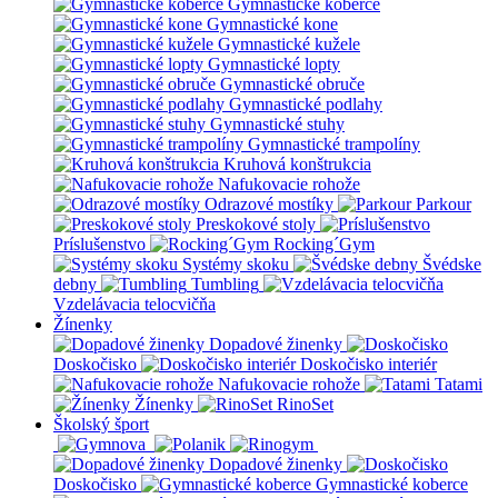
Gymnastické koberce
Gymnastické kone
Gymnastické kužele
Gymnastické lopty
Gymnastické obruče
Gymnastické podlahy
Gymnastické stuhy
Gymnastické trampolíny
Kruhová konštrukcia
Nafukovacie rohože
Odrazové mostíky
Parkour
Preskokové stoly
Príslušenstvo
Rocking´Gym
Systémy skoku
Švédske
debny
Tumbling
Vzdelávacia telocvičňa
Žínenky
Dopadové žinenky
Doskočisko
Doskočisko interiér
Nafukovacie rohože
Tatami
Žínenky
RinoSet
Školský šport
Dopadové žinenky
Doskočisko
Gymnastické koberce