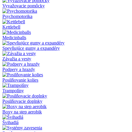
Vyvažovacie pomôcky
Psychomotorika
Kettlebell
Medicinballs
Spevňujúce gumy a expandéry
Závažia a vesty
Podpery a hrazdy
Posilňovanie kolies
Trampolíny
Posilňovacie doplnky
Boxy na step aerobik
Švihadlá