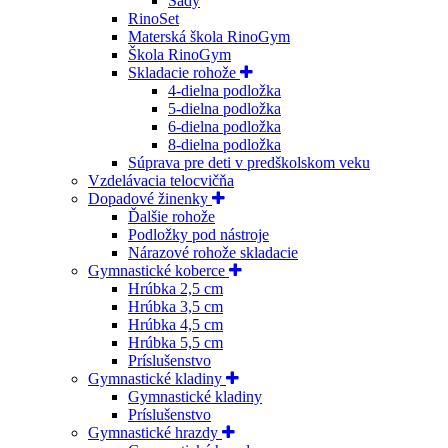
Sady
RinoSet
Materská škola RinoGym
Škola RinoGym
Skladacie rohože
4-dielna podložka
5-dielna podložka
6-dielna podložka
8-dielna podložka
Súprava pre deti v predškolskom veku
Vzdelávacia telocvičňa
Dopadové žinenky
Ďalšie rohože
Podložky pod nástroje
Nárazové rohože skladacie
Gymnastické koberce
Hrúbka 2,5 cm
Hrúbka 3,5 cm
Hrúbka 4,5 cm
Hrúbka 5,5 cm
Príslušenstvo
Gymnastické kladiny
Gymnastické kladiny
Príslušenstvo
Gymnastické hrazdy