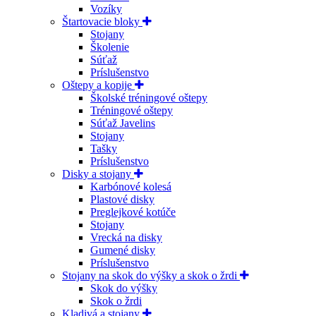
Vozíky
Štartovacie bloky
Stojany
Školenie
Súťaž
Príslušenstvo
Oštepy a kopije
Školské tréningové oštepy
Tréningové oštepy
Súťaž Javelins
Stojany
Tašky
Príslušenstvo
Disky a stojany
Karbónové kolesá
Plastové disky
Preglejkové kotúče
Stojany
Vrecká na disky
Gumené disky
Príslušenstvo
Stojany na skok do výšky a skok o žrdi
Skok do výšky
Skok o žrdi
Kladivá a stojany