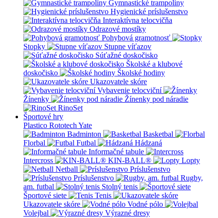
Gymnastické trampolíny
Hygienické príslušenstvo
Interaktívna telocvičňa
Odrazové mostíky
Pohybová gramotnosť
Stopky
Stupne víťazov
Súťažné doskočisko
Školské a klubové
doskočisko
Školské hodiny
Ukazovatele skóre
Vybavenie telocviční
Žínenky
Žínenky pod náradie
RinoSet
Športové hry
Plastico Rototech
Yate
Badminton
Basketbal
Florbal
Futbal
Hádzaná
Informačné tabule
Intercross
KIN-BALL®
Lopty
Netball
Príslušenstvo
Príslušenstvo
Rugby,
am. futbal
Stolný tenis
Športové siete
Tenis
Ukazovatele skóre
Vodné pólo
Volejbal
Výrazné dresy