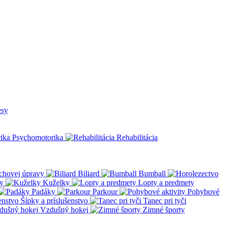
esy
Psychomotorika
Rehabilitácia
chovej úpravy
Biliard
Bumball
y
Kuželky
Lopty a predmety
Padáky
Parkour
Pohybové
Šípky a príslušenstvo
Tanec pri tyči
Vzdušný hokej
Zimné športy