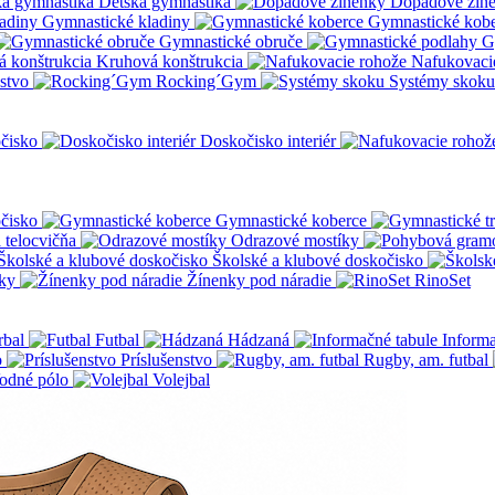
Detská gymnastika
Dopadové žin
Gymnastické kladiny
Gymnastické kob
Gymnastické obruče
G
Kruhová konštrukcia
Nafukovaci
nstvo
Rocking´Gym
Systémy skoku
čisko
Doskočisko interiér
čisko
Gymnastické koberce
a telocvičňa
Odrazové mostíky
Školské a klubové doskočisko
ky
Žínenky pod náradie
RinoSet
rbal
Futbal
Hádzaná
Informa
o
Príslušenstvo
Rugby, am. futbal
odné pólo
Volejbal