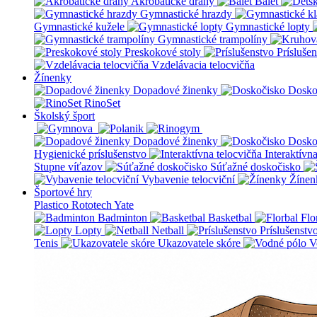
Akrobatické dráhy
Balet
Gymnastické hrazdy
Gymnastické kužele
Gymnastické lopty
Gymnastické trampolíny
Preskokové stoly
Prísluše
Vzdelávacia telocvičňa
Žínenky
Dopadové žinenky
Dosko
RinoSet
Školský šport
Dopadové žinenky
Dosko
Hygienické príslušenstvo
Interaktívn
Stupne víťazov
Súťažné doskočisko
Vybavenie telocviční
Žínen
Športové hry
Plastico Rototech
Yate
Badminton
Basketbal
Flo
Lopty
Netball
Príslušenstv
Tenis
Ukazovatele skóre
V