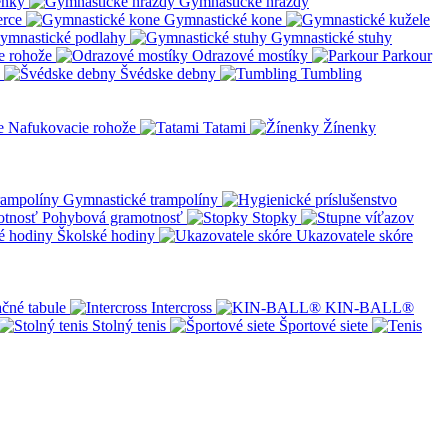
enky
Gymnastické hrazdy
erce
Gymnastické kone
ymnastické podlahy
Gymnastické stuhy
e rohože
Odrazové mostíky
Parkour
Švédske debny
Tumbling
Nafukovacie rohože
Tatami
Žínenky
Gymnastické trampolíny
Pohybová gramotnosť
Stopky
Školské hodiny
Ukazovatele skóre
čné tabule
Intercross
KIN-BALL®
Stolný tenis
Športové siete