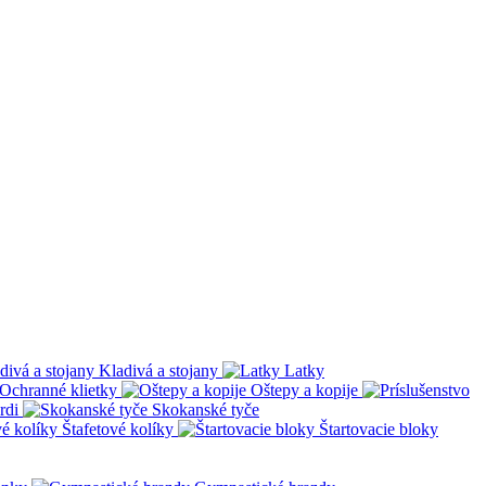
Kladivá a stojany
Latky
Ochranné klietky
Oštepy a kopije
rdi
Skokanské tyče
Štafetové kolíky
Štartovacie bloky