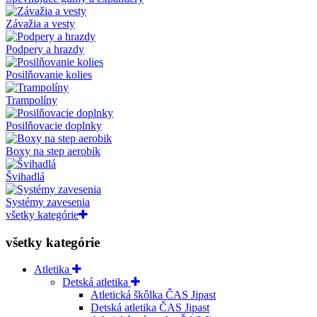
Závažia a vesty
Podpery a hrazdy
Posilňovanie kolies
Trampolíny
Posilňovacie doplnky
Boxy na step aerobik
Švihadlá
Systémy zavesenia
všetky kategórie
všetky kategórie
Atletika
Detská atletika
Atletická škôlka ČAS Jipast
Detská atletika ČAS Jipast