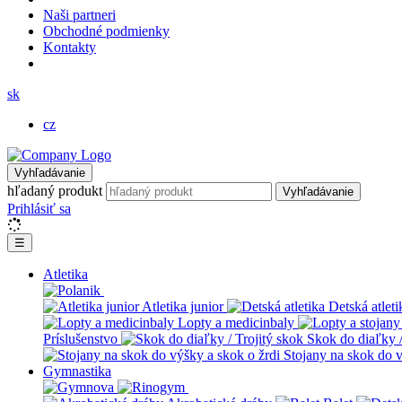
Naši partneri
Obchodné podmienky
Kontakty
sk
cz
Vyhľadávanie
hľadaný produkt
Vyhľadávanie
Prihlásiť sa
☰
Atletika
Atletika junior
Detská atleti
Lopty a medicinbaly
Príslušenstvo
Skok do diaľky /
Stojany na skok do v
Gymnastika