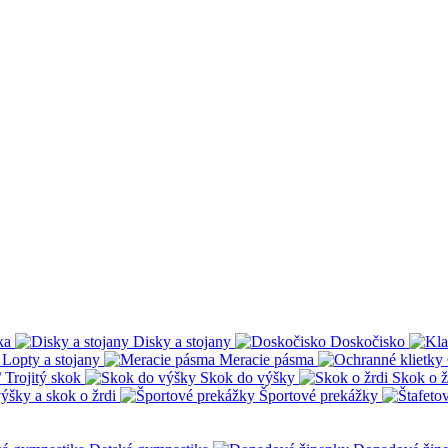
ka
Disky a stojany
Doskočisko
Lopty a stojany
Meracie pásma
 Trojitý skok
Skok do výšky
Skok o ž
ýšky a skok o žrdi
Športové prekážky