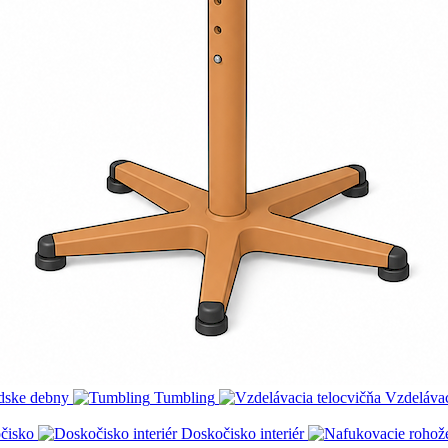
dske debny
Tumbling
Vzdelávac
čisko
Doskočisko interiér