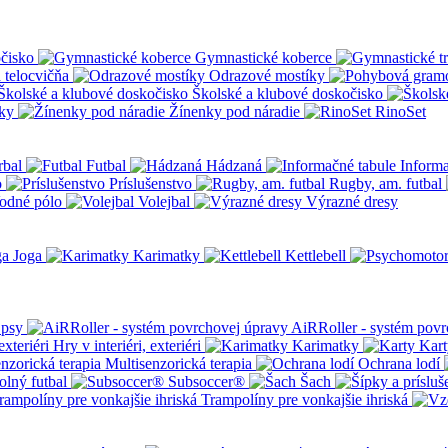
čisko
Gymnastické koberce
a telocvičňa
Odrazové mostíky
Školské a klubové doskočisko
ky
Žínenky pod náradie
RinoSet
rbal
Futbal
Hádzaná
Informa
o
Príslušenstvo
Rugby, am. futbal
odné pólo
Volejbal
Výrazné dresy
Joga
Karimatky
Kettlebell
 psy
AiRRoller - systém povr
Hry v interiéri, exteriéri
Karimatky
Kart
Multisenzorická terapia
Ochrana lodí
olný futbal
Subsoccer®
Šach
Trampolíny pre vonkajšie ihriská