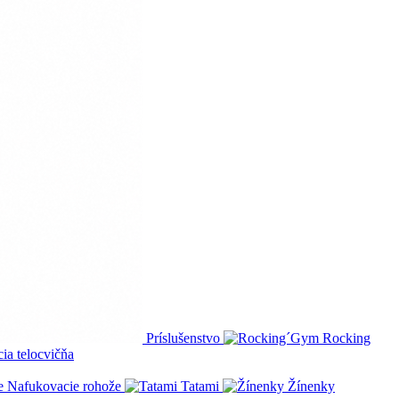
Príslušenstvo
Rocking
ia telocvičňa
Nafukovacie rohože
Tatami
Žínenky