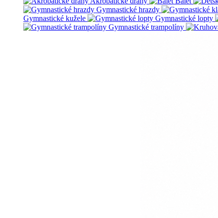
Akrobatické dráhy
Balet
Gymnastické hrazdy
Gymnastické kužele
Gymnastické lopty
Gymnastické trampolíny