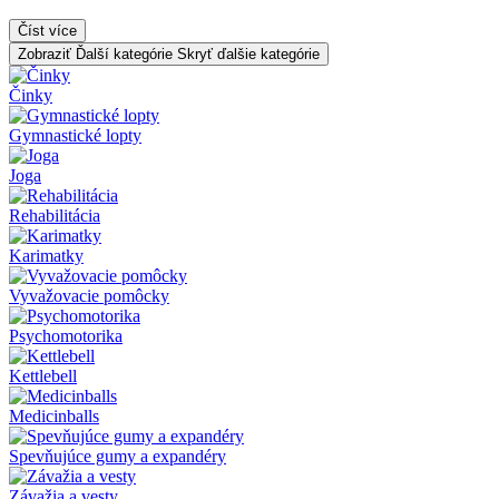
Číst více
Zobraziť Ďalší kategórie
Skryť ďalšie kategórie
Činky
Gymnastické lopty
Joga
Rehabilitácia
Karimatky
Vyvažovacie pomôcky
Psychomotorika
Kettlebell
Medicinballs
Spevňujúce gumy a expandéry
Závažia a vesty