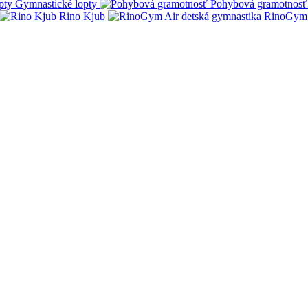
Gymnastické lopty
Pohybová gramotnosť
Rino Kjub
RinoGym 