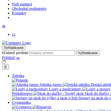
Naši partneri
Obchodné podmienky
Kontakty
sk
cz
Vyhľadávanie
hľadaný produkt
Vyhľadávanie
Prihlásiť sa
☰
Atletika
Atletika junior
Detská atleti
Lopty a medicinbaly
Príslušenstvo
Skok do diaľky /
Stojany na skok do v
Gymnastika