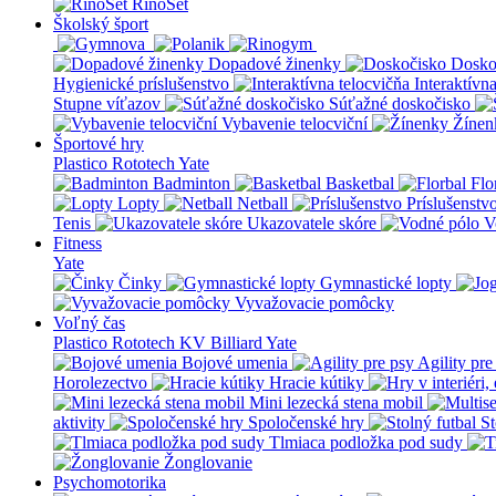
RinoSet
Školský šport
Dopadové žinenky
Dosko
Hygienické príslušenstvo
Interaktívn
Stupne víťazov
Súťažné doskočisko
Vybavenie telocviční
Žínen
Športové hry
Plastico Rototech
Yate
Badminton
Basketbal
Flo
Lopty
Netball
Príslušenstv
Tenis
Ukazovatele skóre
V
Fitness
Yate
Činky
Gymnastické lopty
Vyvažovacie pomôcky
Voľný čas
Plastico Rototech
KV Billiard
Yate
Bojové umenia
Agility pre
Horolezectvo
Hracie kútiky
Mini lezecká stena mobil
aktivity
Spoločenské hry
St
Tlmiaca podložka pod sudy
Žonglovanie
Psychomotorika