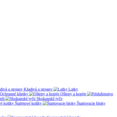
Kladivá a stojany
Latky
Ochranné klietky
Oštepy a kopije
rdi
Skokanské tyče
Štafetové kolíky
Štartovacie bloky