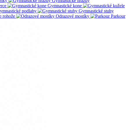
enky
Gymnastické hrazdy
erce
Gymnastické kone
ymnastické podlahy
Gymnastické stuhy
e rohože
Odrazové mostíky
Parkour