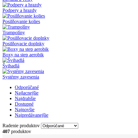
Podpery a hrazdy
Posilňovanie kolies
Trampolíny
Posilňovacie doplnky
Boxy na step aerobik
Švihadlá
Systémy zavesenia
Odporúčané
Najlacnejšie
Najdrahšie
Dostupné
Najnovšie
Najpredávanejšie
Radenie produktov
407
produktov