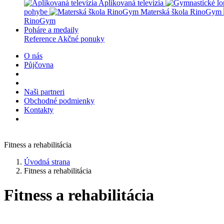
Aplikovaná televízia
pohybe
Materská škola RinoGym
RinoGym
Poháre a medaily
Reference
Akčné ponuky
O nás
Půjčovna
Naši partneri
Obchodné podmienky
Kontakty
Fitness a rehabilitácia
Úvodná strana
Fitness a rehabilitácia
Fitness a rehabilitácia