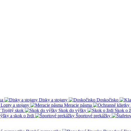
ka
Disky a stojany
Doskočisko
Lopty a stojany
Meracie pásma
 Trojitý skok
Skok do výšky
Skok o ž
ýšky a skok o žrdi
Športové prekážky