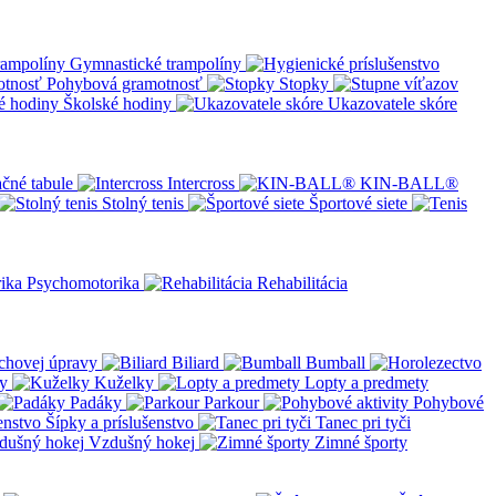
Gymnastické trampolíny
Pohybová gramotnosť
Stopky
Školské hodiny
Ukazovatele skóre
čné tabule
Intercross
KIN-BALL®
Stolný tenis
Športové siete
Psychomotorika
Rehabilitácia
chovej úpravy
Biliard
Bumball
y
Kuželky
Lopty a predmety
Padáky
Parkour
Pohybové
Šípky a príslušenstvo
Tanec pri tyči
Vzdušný hokej
Zimné športy