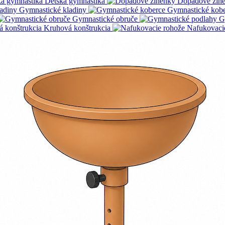
Detská gymnastika
Dopadové žin
Gymnastické kladiny
Gymnastické kob
Gymnastické obruče
G
Kruhová konštrukcia
Nafukovaci