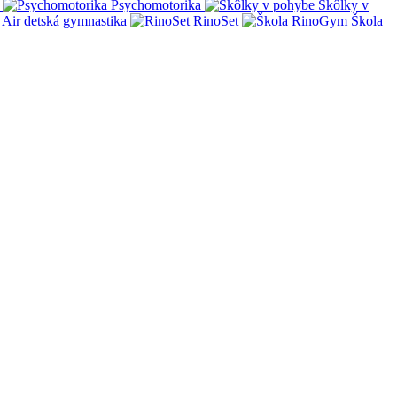
Psychomotorika
Škôlky v
Air detská gymnastika
RinoSet
Škola