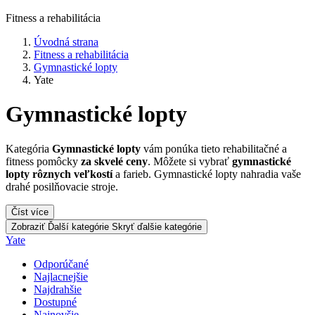
Fitness a rehabilitácia
Úvodná strana
Fitness a rehabilitácia
Gymnastické lopty
Yate
Gymnastické lopty
Kategória
Gymnastické lopty
vám ponúka tieto rehabilitačné a
fitness pomôcky
za skvelé ceny
. Môžete si vybrať
gymnastické
lopty rôznych veľkostí
a farieb. Gymnastické lopty nahradia vaše
drahé posilňovacie stroje.
Číst více
Zobraziť Ďalší kategórie
Skryť ďalšie kategórie
Yate
Odporúčané
Najlacnejšie
Najdrahšie
Dostupné
Najnovšie