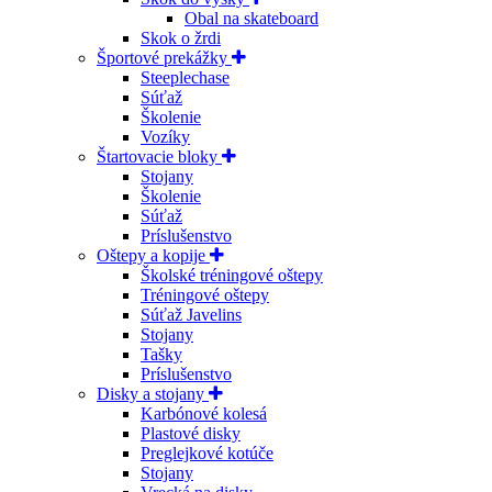
Obal na skateboard
Skok o žrdi
Športové prekážky
Steeplechase
Súťaž
Školenie
Vozíky
Štartovacie bloky
Stojany
Školenie
Súťaž
Príslušenstvo
Oštepy a kopije
Školské tréningové oštepy
Tréningové oštepy
Súťaž Javelins
Stojany
Tašky
Príslušenstvo
Disky a stojany
Karbónové kolesá
Plastové disky
Preglejkové kotúče
Stojany