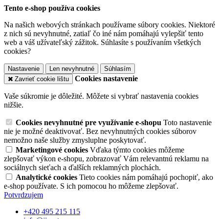
Tento e-shop používa cookies
Na našich webových stránkach používame súbory cookies. Niektoré
z nich sú nevyhnutné, zatiaľ čo iné nám pomáhajú vylepšiť tento
web a váš užívateľský zážitok. Súhlasíte s používaním všetkých
cookies?
Nastavenie
Len nevyhnutné
Súhlasím
Cookies nastavenie
Zavrieť cookie lištu
Vaše súkromie je dôležité. Môžete si vybrať nastavenia cookies
nižšie.
Cookies nevyhnutné pre využívanie e-shopu
Toto nastavenie
nie je možné deaktivovať. Bez nevyhnutných cookies súborov
nemožno naše služby zmysluplne poskytovať.
Marketingové cookies
Vďaka týmto cookies môžeme
zlepšovať výkon e-shopu, zobrazovať Vám relevantnú reklamu na
sociálnych sieťach a ďalších reklamných plochách.
Analytické cookies
Tieto cookies nám pomáhajú pochopiť, ako
e-shop používate. S ich pomocou ho môžeme zlepšovať.
Potvrdzujem
+420 495 215 115