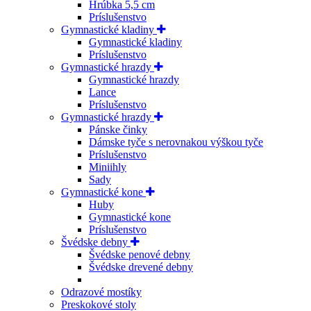
Hrúbka 5,5 cm
Príslušenstvo
Gymnastické kladiny
Gymnastické kladiny
Príslušenstvo
Gymnastické hrazdy
Gymnastické hrazdy
Lance
Príslušenstvo
Gymnastické hrazdy
Pánske činky
Dámske tyče s nerovnakou výškou tyče
Príslušenstvo
Miniihly
Sady
Gymnastické kone
Huby
Gymnastické kone
Príslušenstvo
Švédske debny
Švédske penové debny
Švédske drevené debny
Odrazové mostíky
Preskokové stoly