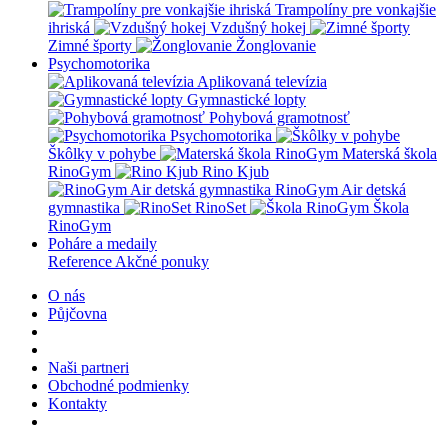
Trampolíny pre vonkajšie
ihriská
Vzdušný hokej
Zimné športy
Žonglovanie
Psychomotorika
Aplikovaná televízia
Gymnastické lopty
Pohybová gramotnosť
Psychomotorika
Škôlky v pohybe
Materská škola
RinoGym
Rino Kjub
RinoGym Air detská
gymnastika
RinoSet
Škola
RinoGym
Poháre a medaily
Reference
Akčné ponuky
O nás
Půjčovna
Naši partneri
Obchodné podmienky
Kontakty