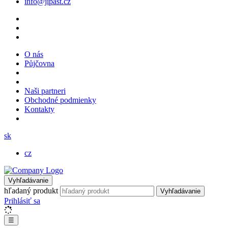
info@jipast.cz
O nás
Půjčovna
Naši partneri
Obchodné podmienky
Kontakty
sk
cz
Vyhľadávanie
hľadaný produkt
Vyhľadávanie
Prihlásiť sa
☰