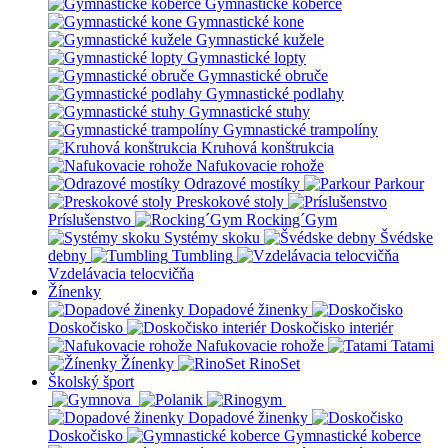
Gymnastické koberce
Gymnastické kone
Gymnastické kužele
Gymnastické lopty
Gymnastické obruče
Gymnastické podlahy
Gymnastické stuhy
Gymnastické trampolíny
Kruhová konštrukcia
Nafukovacie rohože
Odrazové mostíky
Parkour
Preskokové stoly
Príslušenstvo
Rocking´Gym
Systémy skoku
Švédske
debny
Tumbling
Vzdelávacia telocvičňa
Žínenky
Dopadové žinenky
Doskočisko
Doskočisko interiér
Nafukovacie rohože
Tatami
Žínenky
RinoSet
Školský šport
Dopadové žinenky
Doskočisko
Gymnastické koberce