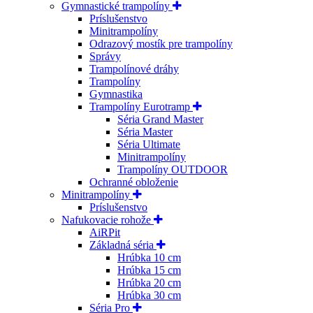
Gymnastické trampolíny
Príslušenstvo
Minitrampolíny
Odrazový mostík pre trampolíny
Správy
Trampolínové dráhy
Trampolíny
Gymnastika
Trampolíny Eurotramp
Séria Grand Master
Séria Master
Séria Ultimate
Minitrampolíny
Trampolíny OUTDOOR
Ochranné obloženie
Minitrampolíny
Príslušenstvo
Nafukovacie rohože
AiRPit
Základná séria
Hrúbka 10 cm
Hrúbka 15 cm
Hrúbka 20 cm
Hrúbka 30 cm
Séria Pro