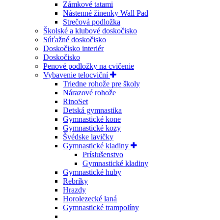
Zámkové tatami
Nástenné žinenky Wall Pad
Strečová podložka
Školské a klubové doskočisko
Súťažné doskočisko
Doskočisko interiér
Doskočisko
Penové podložky na cvičenie
Vybavenie telocviční
Triedne rohože pre školy
Nárazové rohože
RinoSet
Detská gymnastika
Gymnastické kone
Gymnastické kozy
Švédske lavičky
Gymnastické kladiny
Príslušenstvo
Gymnastické kladiny
Gymnastické huby
Rebríky
Hrazdy
Horolezecké laná
Gymnastické trampolíny