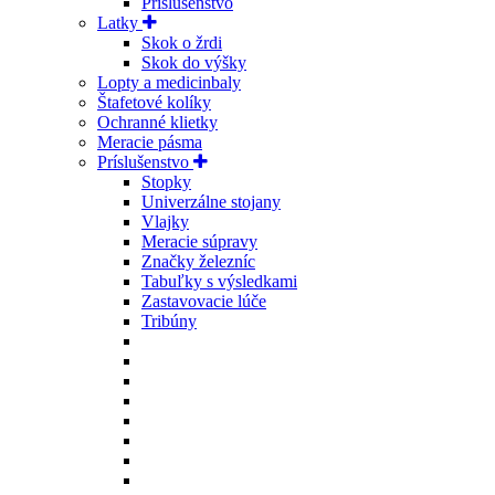
Príslušenstvo
Latky
Skok o žrdi
Skok do výšky
Lopty a medicinbaly
Štafetové kolíky
Ochranné klietky
Meracie pásma
Príslušenstvo
Stopky
Univerzálne stojany
Vlajky
Meracie súpravy
Značky železníc
Tabuľky s výsledkami
Zastavovacie lúče
Tribúny