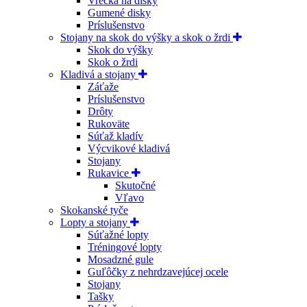
Vrecká na disky
Gumené disky
Príslušenstvo
Stojany na skok do výšky a skok o žrdi
Skok do výšky
Skok o žrdi
Kladivá a stojany
Záťaže
Príslušenstvo
Drôty
Rukoväte
Súťaž kladív
Výcvikové kladivá
Stojany
Rukavice
Skutočné
Vľavo
Skokanské tyče
Lopty a stojany
Súťažné lopty
Tréningové lopty
Mosadzné gule
Guľôčky z nehrdzavejúcej ocele
Stojany
Tašky