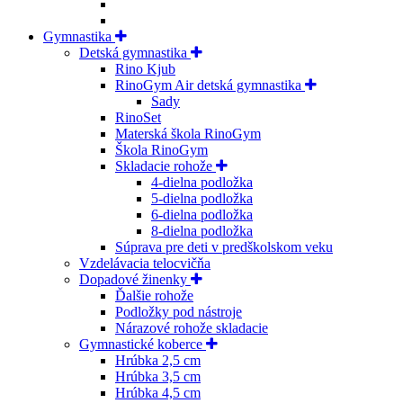
Gymnastika
Detská gymnastika
Rino Kjub
RinoGym Air detská gymnastika
Sady
RinoSet
Materská škola RinoGym
Škola RinoGym
Skladacie rohože
4-dielna podložka
5-dielna podložka
6-dielna podložka
8-dielna podložka
Súprava pre deti v predškolskom veku
Vzdelávacia telocvičňa
Dopadové žinenky
Ďalšie rohože
Podložky pod nástroje
Nárazové rohože skladacie
Gymnastické koberce
Hrúbka 2,5 cm
Hrúbka 3,5 cm
Hrúbka 4,5 cm