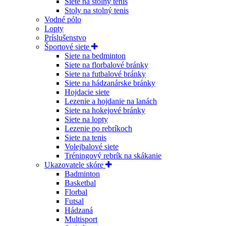
Siete na stolný tenis
Stoly na stolný tenis
Vodné pólo
Lopty
Príslušenstvo
Športové siete
Siete na bedminton
Siete na florbalové bránky
Siete na futbalové bránky
Siete na hádzanárske bránky
Hojdacie siete
Lezenie a hojdanie na lanách
Siete na hokejové bránky
Siete na lopty
Lezenie po rebríkoch
Siete na tenis
Volejbalové siete
Tréningový rebrík na skákanie
Ukazovatele skóre
Badminton
Basketbal
Florbal
Futsal
Hádzaná
Multisport