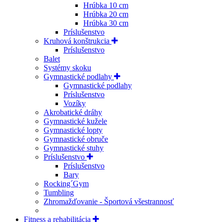
Hrúbka 10 cm
Hrúbka 20 cm
Hrúbka 30 cm
Príslušenstvo
Kruhová konštrukcia
Príslušenstvo
Balet
Systémy skoku
Gymnastické podlahy
Gymnastické podlahy
Príslušenstvo
Vozíky
Akrobatické dráhy
Gymnastické kužele
Gymnastické lopty
Gymnastické obruče
Gymnastické stuhy
Príslušenstvo
Príslušenstvo
Bary
Rocking´Gym
Tumbling
Zhromažďovanie - Športová všestrannosť
Fitness a rehabilitácia