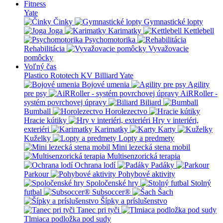
Fitness
Yate
Činky
Gymnastické lopty
Joga
Karimatky
Kettlebell
Psychomotorika
Rehabilitácia
Vyvažovacie
pomôcky
Voľný čas
Plastico Rototech
KV Billiard
Yate
Bojové umenia
Agility
pre psy
AiRRoller -
systém povrchovej úpravy
Biliard
Bumball
Horolezectvo
Hracie kútiky
Hry v interiéri,
exteriéri
Karimatky
Karty
Kuželky
Lopty a predmety
Mini lezecká stena mobil
Multisenzorická terapia
Ochrana lodí
Padáky
Parkour
Pohybové aktivity
Spoločenské hry
Stolný
futbal
Subsoccer®
Šach
Šípky a príslušenstvo
Tanec pri tyči
Tlmiaca podložka pod sudy