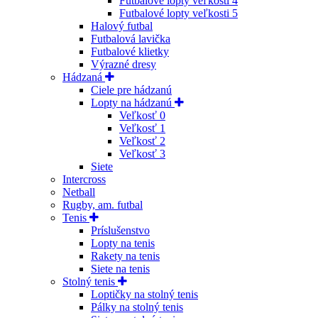
Futbalové lopty veľkosti 4
Futbalové lopty veľkosti 5
Halový futbal
Futbalová lavička
Futbalové klietky
Výrazné dresy
Hádzaná
Ciele pre hádzanú
Lopty na hádzanú
Veľkosť 0
Veľkosť 1
Veľkosť 2
Veľkosť 3
Siete
Intercross
Netball
Rugby, am. futbal
Tenis
Príslušenstvo
Lopty na tenis
Rakety na tenis
Siete na tenis
Stolný tenis
Loptičky na stolný tenis
Pálky na stolný tenis