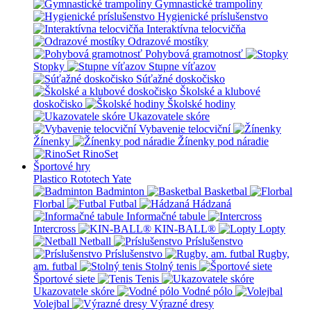
Gymnastické trampolíny
Hygienické príslušenstvo
Interaktívna telocvičňa
Odrazové mostíky
Pohybová gramotnosť
Stopky
Stupne víťazov
Súťažné doskočisko
Školské a klubové
doskočisko
Školské hodiny
Ukazovatele skóre
Vybavenie telocviční
Žínenky
Žínenky pod náradie
RinoSet
Športové hry
Plastico Rototech
Yate
Badminton
Basketbal
Florbal
Futbal
Hádzaná
Informačné tabule
Intercross
KIN-BALL®
Lopty
Netball
Príslušenstvo
Príslušenstvo
Rugby,
am. futbal
Stolný tenis
Športové siete
Tenis
Ukazovatele skóre
Vodné pólo
Volejbal
Výrazné dresy