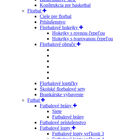
Konštrukcia pre basketbal
Florbal
Ciele pre florbal
Príslušenstvo
Florbalové hokejky
Hokejky s rovnou čepeľou
Hokejky s tvarovanou čepeľou
Florbalové obruče
Florbalové loptičky
Školské florbalové sety
Brankárske vybavenie
Futbal
Futbalové brány
Siete
Futbalové brány
Futbalové príslušenstvo
Futbalové lopty
Futbalové lopty veľkosti 3