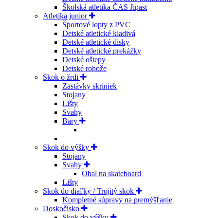
Školská atletika ČAS Jipast
Atletika junior
Športové lopty z PVC
Detské atletické kladivá
Detské atletické disky
Detské atletické prekážky
Detské oštepy
Detské rohože
Skok o žrdi
Zastávky skriniek
Stojany
Lišty
Svahy
Bary
Skok do výšky
Stojany
Svahy
Obal na skateboard
Lišty
Skok do diaľky / Trojitý skok
Kompletné súpravy na premýšľanie
Doskočisko
Skok do výšky