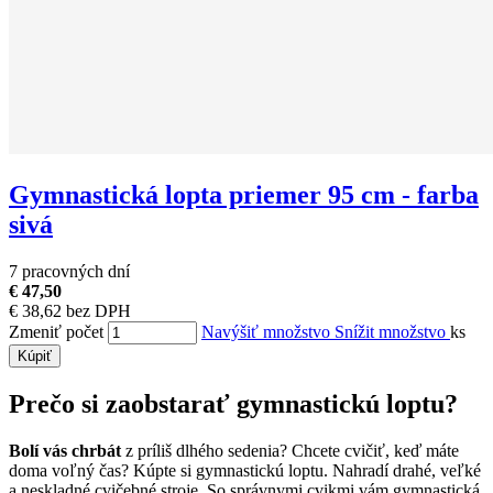
Gymnastická lopta priemer 95 cm - farba
sivá
7 pracovných dní
€ 47,50
€ 38,62 bez DPH
Zmeniť počet
Navýšiť množstvo
Snížit množstvo
ks
Kúpiť
Prečo si zaobstarať gymnastickú loptu?
Bolí vás chrbát
z príliš dlhého sedenia? Chcete cvičiť, keď máte
doma voľný čas? Kúpte si gymnastickú loptu. Nahradí drahé, veľké
a neskladné cvičebné stroje. So správnymi cvikmi vám gymnastická