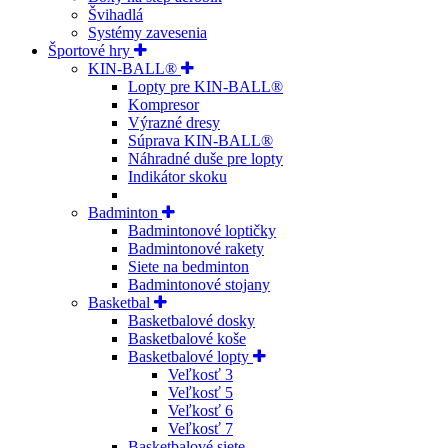
Švihadlá
Systémy zavesenia
Športové hry
KIN-BALL®
Lopty pre KIN-BALL®
Kompresor
Výrazné dresy
Súprava KIN-BALL®
Náhradné duše pre lopty
Indikátor skoku
Badminton
Badmintonové loptičky
Badmintonové rakety
Siete na bedminton
Badmintonové stojany
Basketbal
Basketbalové dosky
Basketbalové koše
Basketbalové lopty
Veľkosť 3
Veľkosť 5
Veľkosť 6
Veľkosť 7
Basketbalové siete