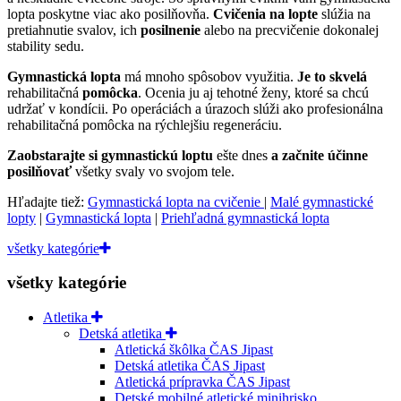
lopta poskytne viac ako posilňovňa.
Cvičenia na lopte
slúžia na
pretiahnutie svalov, ich
posilnenie
alebo na precvičenie dokonalej
stability sedu.
Gymnastická lopta
má mnoho spôsobov využitia.
Je to skvelá
rehabilitačná
pomôcka
. Ocenia ju aj tehotné ženy, ktoré sa chcú
udržať v kondícii. Po operáciách a úrazoch slúži ako profesionálna
rehabilitačná pomôcka na rýchlejšiu regeneráciu.
Zaobstarajte si gymnastickú loptu
ešte dnes
a začnite účinne
posilňovať
všetky svaly vo svojom tele.
Hľadajte tiež:
Gymnastická lopta na cvičenie
|
Malé gymnastické
lopty
|
Gymnastická lopta
|
Priehľadná gymnastická lopta
všetky kategórie
všetky kategórie
Atletika
Detská atletika
Atletická škôlka ČAS Jipast
Detská atletika ČAS Jipast
Atletická prípravka ČAS Jipast
Detské mobilné atletické minihrisko