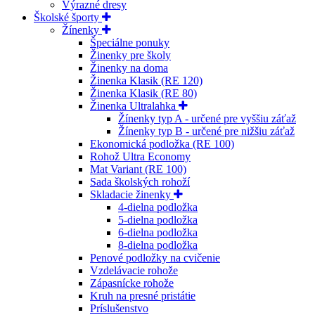
Výrazné dresy
Školské športy
Žínenky
Špeciálne ponuky
Žinenky pre školy
Žinenky na doma
Žinenka Klasik (RE 120)
Žinenka Klasik (RE 80)
Žinenka Ultralahka
Žínenky typ A - určené pre vyššiu záťaž
Žínenky typ B - určené pre nižšiu záťaž
Ekonomická podložka (RE 100)
Rohož Ultra Economy
Mat Variant (RE 100)
Sada školských rohoží
Skladacie žinenky
4-dielna podložka
5-dielna podložka
6-dielna podložka
8-dielna podložka
Penové podložky na cvičenie
Vzdelávacie rohože
Zápasnícke rohože
Kruh na presné pristátie
Príslušenstvo