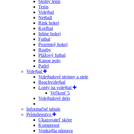
Stolný tenis
Tenis
Volejbal
Netball
Rink hokej
Korfbal
Inline hokej
Futbal
Pozemný hokej
Rugby
Plážový futbal
Kanoe polo
Padel
Volejbal
Volejbalové stojany a siete
Beachvolejbal
Lopty na volejbal
Veľkosť 5
Volejbalové delo
Informačné tabule
Príslušenstvo
Ukazovateľ skóre
Kompresor
Vonkajšia súprava