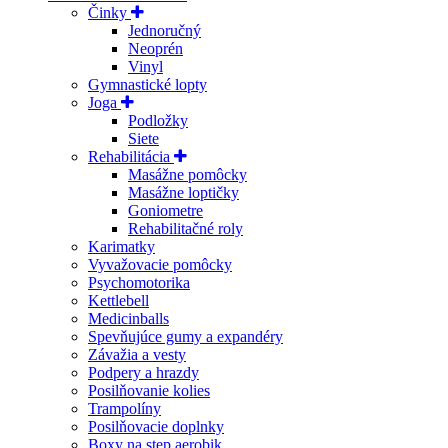
Činky
Jednoručný
Neoprén
Vinyl
Gymnastické lopty
Joga
Podložky
Siete
Rehabilitácia
Masážne pomôcky
Masážne loptičky
Goniometre
Rehabilitačné roly
Karimatky
Vyvažovacie pomôcky
Psychomotorika
Kettlebell
Medicinballs
Spevňujúce gumy a expandéry
Závažia a vesty
Podpery a hrazdy
Posilňovanie kolies
Trampolíny
Posilňovacie doplnky
Boxy na step aerobik