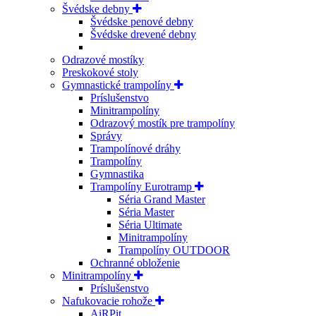
Švédske debny
Švédske penové debny
Švédske drevené debny
Odrazové mostíky
Preskokové stoly
Gymnastické trampolíny
Príslušenstvo
Minitrampolíny
Odrazový mostík pre trampolíny
Správy
Trampolínové dráhy
Trampolíny
Gymnastika
Trampolíny Eurotramp
Séria Grand Master
Séria Master
Séria Ultimate
Minitrampolíny
Trampolíny OUTDOOR
Ochranné obloženie
Minitrampolíny
Príslušenstvo
Nafukovacie rohože
AiRPit