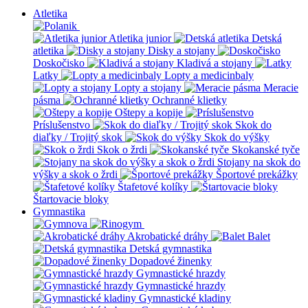
Atletika
Atletika junior
Detská
atletika
Disky a stojany
Doskočisko
Kladivá a stojany
Latky
Lopty a medicinbaly
Lopty a stojany
Meracie
pásma
Ochranné klietky
Oštepy a kopije
Príslušenstvo
Skok do
diaľky / Trojitý skok
Skok do výšky
Skok o žrdi
Skokanské tyče
Stojany na skok do
výšky a skok o žrdi
Športové prekážky
Štafetové kolíky
Štartovacie bloky
Gymnastika
Akrobatické dráhy
Balet
Detská gymnastika
Dopadové žinenky
Gymnastické hrazdy
Gymnastické hrazdy
Gymnastické kladiny