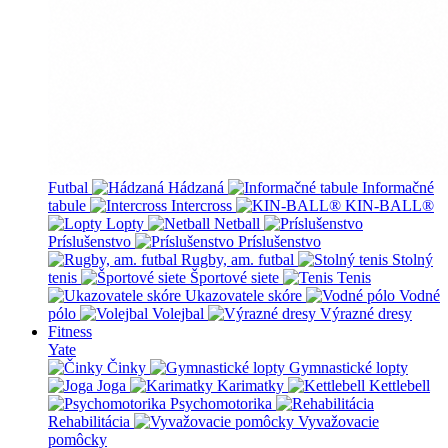
Futbal
Hádzaná
Informačné
tabule
Intercross
KIN-BALL®
Lopty
Netball
Príslušenstvo
Príslušenstvo
Rugby, am. futbal
Stolný
tenis
Športové siete
Tenis
Ukazovatele skóre
Vodné
pólo
Volejbal
Výrazné dresy
Fitness
Yate
Činky
Gymnastické lopty
Joga
Karimatky
Kettlebell
Psychomotorika
Rehabilitácia
Vyvažovacie
pomôcky