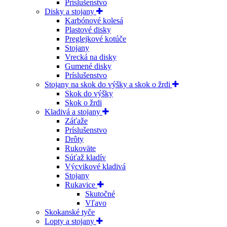
Príslušenstvo
Disky a stojany
Karbónové kolesá
Plastové disky
Preglejkové kotúče
Stojany
Vrecká na disky
Gumené disky
Príslušenstvo
Stojany na skok do výšky a skok o žrdi
Skok do výšky
Skok o žrdi
Kladivá a stojany
Záťaže
Príslušenstvo
Drôty
Rukoväte
Súťaž kladív
Výcvikové kladivá
Stojany
Rukavice
Skutočné
Vľavo
Skokanské tyče
Lopty a stojany