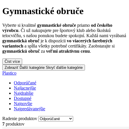
Gymnastické obruče
Vyberte si kvalitné
gymnastické obruče
priamo
od českého
výrobcu
. Či už nakupujete pre športový klub alebo školskú
telocvičňu, s našou ponukou budete spokojní. Každá nami vyrábaná
gymnastická obruč
je k dispozícii
vo viacerých farebných
variantoch
a spĺňa všetky potrebné certifikáty. Zaobstarajte si
gymnastickú obruč
za
veľmi atraktívnu cenu
.
Číst více
Zobraziť Ďalší kategórie
Skryť ďalšie kategórie
Plastico
Odporúčané
Najlacnejšie
Najdrahšie
Dostupné
Najnovšie
Najpredávanejšie
Radenie produktov
7
produktov