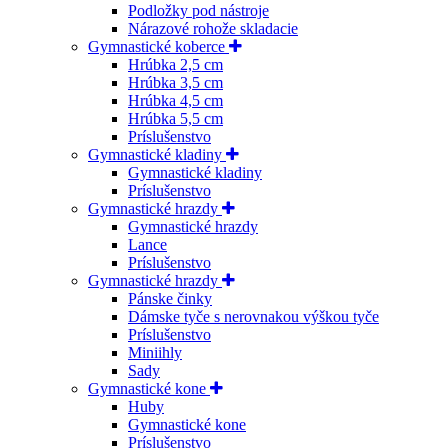
Podložky pod nástroje
Nárazové rohože skladacie
Gymnastické koberce
Hrúbka 2,5 cm
Hrúbka 3,5 cm
Hrúbka 4,5 cm
Hrúbka 5,5 cm
Príslušenstvo
Gymnastické kladiny
Gymnastické kladiny
Príslušenstvo
Gymnastické hrazdy
Gymnastické hrazdy
Lance
Príslušenstvo
Gymnastické hrazdy
Pánske činky
Dámske tyče s nerovnakou výškou tyče
Príslušenstvo
Miniihly
Sady
Gymnastické kone
Huby
Gymnastické kone
Príslušenstvo