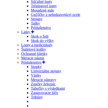
Súťažné lopty
Tréningové lopty
Mosadzné gule
Guľôčky z nehrdzavejúcej ocele
Stojany
Tašky
Príslušenstvo
Latky
Skok o žrdi
Skok do výšky
Lopty a medicinbaly
Štafetové kolíky
Ochranné klietky
Meracie pásma
Príslušenstvo
Stopky
Univerzálne stojany
Vlajky
Meracie súpravy
Značky železníc
Tabuľky s výsledkami
Zastavovacie lúče
Tribúny