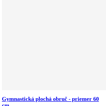
Gymnastická plochá obruč - priemer 60
cm