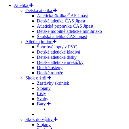
Atletika
Detská atletika
Atletická škôlka ČAS Jipast
Detská atletika ČAS Jipast
Atletická prípravka ČAS Jipast
Detské mobilné atletické minihrisko
Školská atletika ČAS Jipast
Atletika junior
Športové lopty z PVC
Detské atletické kladivá
Detské atletické disky
Detské atletické prekážky
Detské oštepy
Detské rohože
Skok o žrdi
Zastávky skriniek
Stojany
Lišty
Svahy
Bary
Skok do výšky
Stojany