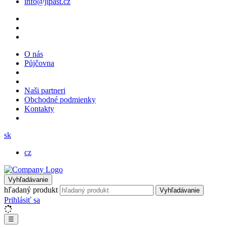
info@jipast.cz
O nás
Půjčovna
Naši partneri
Obchodné podmienky
Kontakty
sk
cz
Vyhľadávanie
hľadaný produkt
Vyhľadávanie
Prihlásiť sa
☰