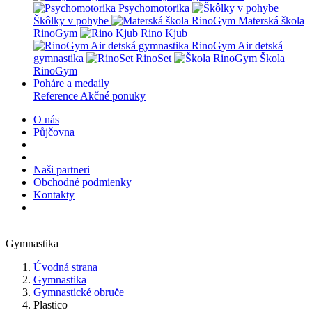
Psychomotorika
Škôlky v pohybe
Materská škola
RinoGym
Rino Kjub
RinoGym Air detská
gymnastika
RinoSet
Škola
RinoGym
Poháre a medaily
Reference
Akčné ponuky
O nás
Půjčovna
Naši partneri
Obchodné podmienky
Kontakty
Gymnastika
Úvodná strana
Gymnastika
Gymnastické obruče
Plastico