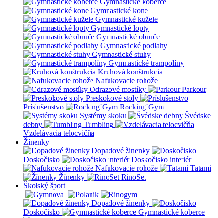
Gymnastické koberce
Gymnastické kone
Gymnastické kužele
Gymnastické lopty
Gymnastické obruče
Gymnastické podlahy
Gymnastické stuhy
Gymnastické trampolíny
Kruhová konštrukcia
Nafukovacie rohože
Odrazové mostíky
Parkour
Preskokové stoly
Príslušenstvo
Rocking´Gym
Systémy skoku
Švédske
debny
Tumbling
Vzdelávacia telocvičňa
Žínenky
Dopadové žinenky
Doskočisko
Doskočisko interiér
Nafukovacie rohože
Tatami
Žínenky
RinoSet
Školský šport
Dopadové žinenky
Doskočisko
Gymnastické koberce