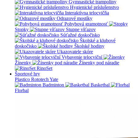
Gymnastické trampolíny
Hygienické príslušenstvo
Interaktívna telocvičňa
Odrazové mostíky
Pohybová gramotnosť
Stopky
Stupne víťazov
Súťažné doskočisko
Školské a klubové
doskočisko
Školské hodiny
Ukazovatele skóre
Vybavenie telocviční
Žínenky
Žínenky pod náradie
RinoSet
Športové hry
Plastico Rototech
Yate
Badminton
Basketbal
Florbal