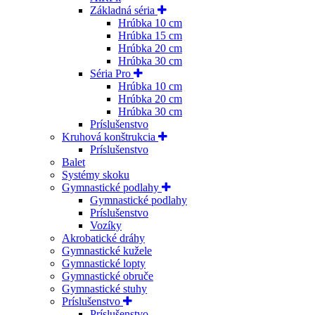
Základná séria
Hrúbka 10 cm
Hrúbka 15 cm
Hrúbka 20 cm
Hrúbka 30 cm
Séria Pro
Hrúbka 10 cm
Hrúbka 20 cm
Hrúbka 30 cm
Príslušenstvo
Kruhová konštrukcia
Príslušenstvo
Balet
Systémy skoku
Gymnastické podlahy
Gymnastické podlahy
Príslušenstvo
Vozíky
Akrobatické dráhy
Gymnastické kužele
Gymnastické lopty
Gymnastické obruče
Gymnastické stuhy
Príslušenstvo
Príslušenstvo