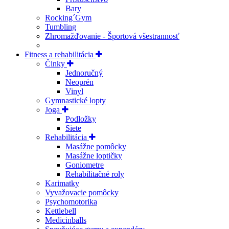
Bary
Rocking´Gym
Tumbling
Zhromažďovanie - Športová všestrannosť
Fitness a rehabilitácia
Činky
Jednoručný
Neoprén
Vinyl
Gymnastické lopty
Joga
Podložky
Siete
Rehabilitácia
Masážne pomôcky
Masážne loptičky
Goniometre
Rehabilitačné roly
Karimatky
Vyvažovacie pomôcky
Psychomotorika
Kettlebell
Medicinballs