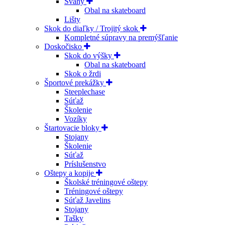
Svahy
Obal na skateboard
Lišty
Skok do diaľky / Trojitý skok
Kompletné súpravy na premýšľanie
Doskočisko
Skok do výšky
Obal na skateboard
Skok o žrdi
Športové prekážky
Steeplechase
Súťaž
Školenie
Vozíky
Štartovacie bloky
Stojany
Školenie
Súťaž
Príslušenstvo
Oštepy a kopije
Školské tréningové oštepy
Tréningové oštepy
Súťaž Javelins
Stojany
Tašky