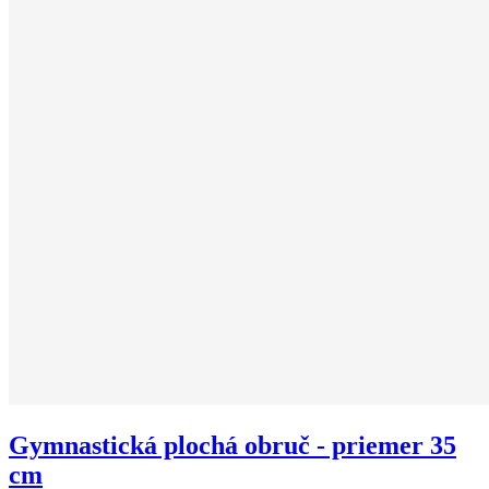
Gymnastická plochá obruč - priemer 35
cm