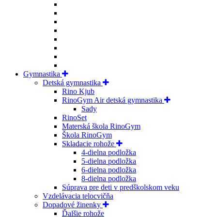
Gymnastika
Detská gymnastika
Rino Kjub
RinoGym Air detská gymnastika
Sady
RinoSet
Materská škola RinoGym
Škola RinoGym
Skladacie rohože
4-dielna podložka
5-dielna podložka
6-dielna podložka
8-dielna podložka
Súprava pre deti v predškolskom veku
Vzdelávacia telocvičňa
Dopadové žinenky
Ďalšie rohože