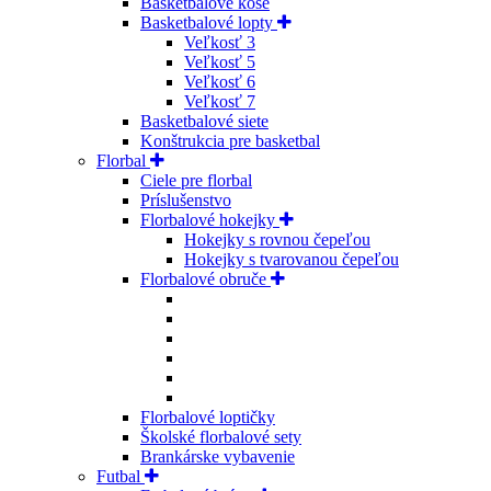
Basketbalové koše
Basketbalové lopty
Veľkosť 3
Veľkosť 5
Veľkosť 6
Veľkosť 7
Basketbalové siete
Konštrukcia pre basketbal
Florbal
Ciele pre florbal
Príslušenstvo
Florbalové hokejky
Hokejky s rovnou čepeľou
Hokejky s tvarovanou čepeľou
Florbalové obruče
Florbalové loptičky
Školské florbalové sety
Brankárske vybavenie
Futbal