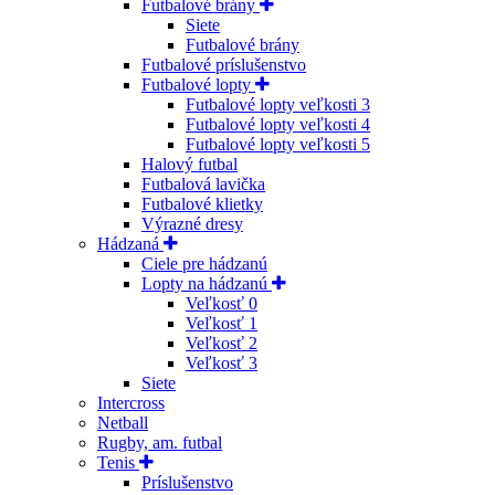
Futbalové brány
Siete
Futbalové brány
Futbalové príslušenstvo
Futbalové lopty
Futbalové lopty veľkosti 3
Futbalové lopty veľkosti 4
Futbalové lopty veľkosti 5
Halový futbal
Futbalová lavička
Futbalové klietky
Výrazné dresy
Hádzaná
Ciele pre hádzanú
Lopty na hádzanú
Veľkosť 0
Veľkosť 1
Veľkosť 2
Veľkosť 3
Siete
Intercross
Netball
Rugby, am. futbal
Tenis
Príslušenstvo