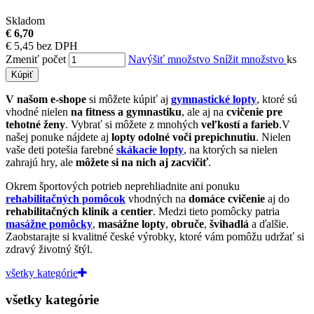
Skladom
€ 6,70
€ 5,45 bez DPH
Zmeniť počet
Navýšiť množstvo
Snížit množstvo
ks
Kúpiť
V našom e-shope
si môžete kúpiť aj
gymnastické lopty
, ktoré sú
vhodné nielen
na fitness a gymnastiku
, ale aj na
cvičenie pre
tehotné ženy
. Vybrať si môžete z mnohých
veľkostí a farieb
.V
našej ponuke nájdete aj
lopty odolné voči prepichnutiu
. Nielen
vaše deti potešia farebné
skákacie lopty
, na ktorých sa nielen
zahrajú hry, ale
môžete si na nich aj zacvičiť
.
Okrem športových potrieb neprehliadnite ani ponuku
rehabilitačných pomôcok
vhodných na
domáce cvičenie
aj do
rehabilitačných kliník a centier
. Medzi tieto pomôcky patria
masážne pomôcky
,
masážne lopty
,
obruče
,
švihadlá
a ďalšie.
Zaobstarajte si
kvalitné české výrobky, ktoré vám pomôžu udržať si
zdravý životný štýl.
všetky kategórie
všetky kategórie