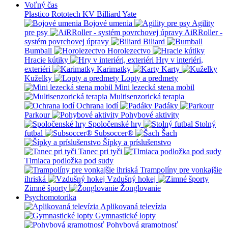
Voľný čas
Plastico Rototech
KV Billiard
Yate
Bojové umenia
Agility
pre psy
AiRRoller -
systém povrchovej úpravy
Biliard
Bumball
Horolezectvo
Hracie kútiky
Hry v interiéri,
exteriéri
Karimatky
Karty
Kuželky
Lopty a predmety
Mini lezecká stena mobil
Multisenzorická terapia
Ochrana lodí
Padáky
Parkour
Pohybové aktivity
Spoločenské hry
Stolný
futbal
Subsoccer®
Šach
Šípky a príslušenstvo
Tanec pri tyči
Tlmiaca podložka pod sudy
Trampolíny pre vonkajšie
ihriská
Vzdušný hokej
Zimné športy
Žonglovanie
Psychomotorika
Aplikovaná televízia
Gymnastické lopty
Pohybová gramotnosť