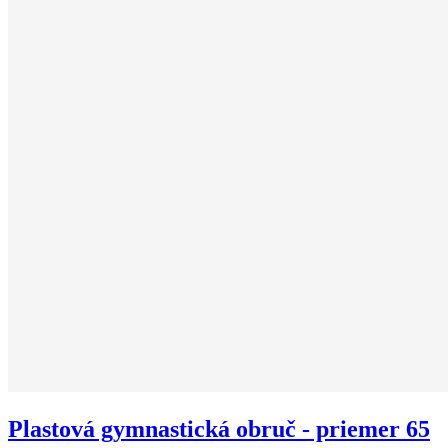
Plastová gymnastická obruč - priemer 65