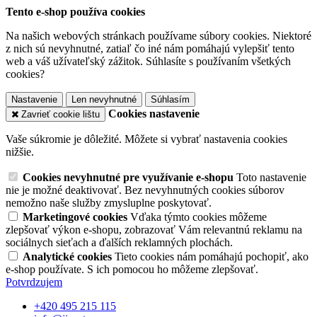
Tento e-shop používa cookies
Na našich webových stránkach používame súbory cookies. Niektoré
z nich sú nevyhnutné, zatiaľ čo iné nám pomáhajú vylepšiť tento
web a váš užívateľský zážitok. Súhlasíte s používaním všetkých
cookies?
Nastavenie
Len nevyhnutné
Súhlasím
Cookies nastavenie
Zavrieť cookie lištu
Vaše súkromie je dôležité. Môžete si vybrať nastavenia cookies
nižšie.
Cookies nevyhnutné pre využívanie e-shopu
Toto nastavenie
nie je možné deaktivovať. Bez nevyhnutných cookies súborov
nemožno naše služby zmysluplne poskytovať.
Marketingové cookies
Vďaka týmto cookies môžeme
zlepšovať výkon e-shopu, zobrazovať Vám relevantnú reklamu na
sociálnych sieťach a ďalších reklamných plochách.
Analytické cookies
Tieto cookies nám pomáhajú pochopiť, ako
e-shop používate. S ich pomocou ho môžeme zlepšovať.
Potvrdzujem
+420 495 215 115