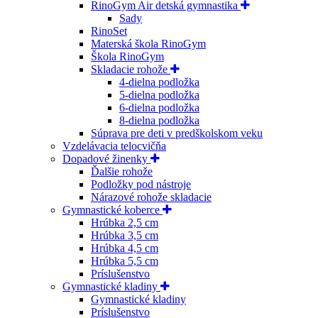
RinoGym Air detská gymnastika
Sady
RinoSet
Materská škola RinoGym
Škola RinoGym
Skladacie rohože
4-dielna podložka
5-dielna podložka
6-dielna podložka
8-dielna podložka
Súprava pre deti v predškolskom veku
Vzdelávacia telocvičňa
Dopadové žinenky
Ďalšie rohože
Podložky pod nástroje
Nárazové rohože skladacie
Gymnastické koberce
Hrúbka 2,5 cm
Hrúbka 3,5 cm
Hrúbka 4,5 cm
Hrúbka 5,5 cm
Príslušenstvo
Gymnastické kladiny
Gymnastické kladiny
Príslušenstvo