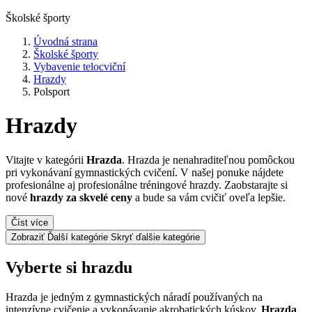
Školské športy
Úvodná strana
Školské športy
Vybavenie telocviční
Hrazdy
Polsport
Hrazdy
Vitajte v kategórii
Hrazda
. Hrazda je nenahraditeľnou pomôckou
pri vykonávaní gymnastických cvičení. V našej ponuke nájdete
profesionálne aj profesionálne tréningové hrazdy. Zaobstarajte si
nové
hrazdy za skvelé ceny
a bude sa vám cvičiť oveľa lepšie.
Číst více
Zobraziť Ďalší kategórie
Skryť ďalšie kategórie
Vyberte si hrazdu
Hrazda je jedným z gymnastických náradí používaných na
intenzívne cvičenie a vykonávanie akrobatických kúskov.
Hrazda