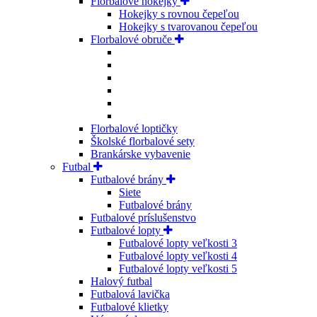
Florbalové hokejky
Hokejky s rovnou čepeľou
Hokejky s tvarovanou čepeľou
Florbalové obruče
Florbalové loptičky
Školské florbalové sety
Brankárske vybavenie
Futbal
Futbalové brány
Siete
Futbalové brány
Futbalové príslušenstvo
Futbalové lopty
Futbalové lopty veľkosti 3
Futbalové lopty veľkosti 4
Futbalové lopty veľkosti 5
Halový futbal
Futbalová lavička
Futbalové klietky