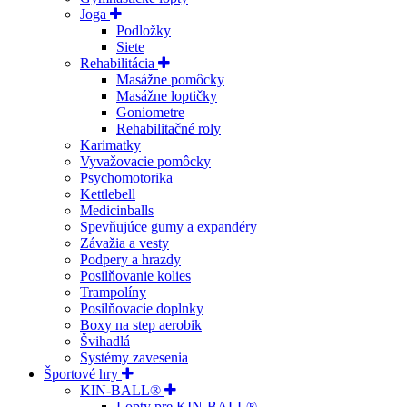
Joga
Podložky
Siete
Rehabilitácia
Masážne pomôcky
Masážne loptičky
Goniometre
Rehabilitačné roly
Karimatky
Vyvažovacie pomôcky
Psychomotorika
Kettlebell
Medicinballs
Spevňujúce gumy a expandéry
Závažia a vesty
Podpery a hrazdy
Posilňovanie kolies
Trampolíny
Posilňovacie doplnky
Boxy na step aerobik
Švihadlá
Systémy zavesenia
Športové hry
KIN-BALL®
Lopty pre KIN-BALL®