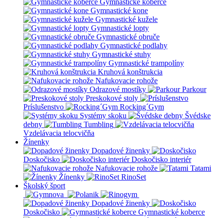
Gymnastické koberce
Gymnastické kone
Gymnastické kužele
Gymnastické lopty
Gymnastické obruče
Gymnastické podlahy
Gymnastické stuhy
Gymnastické trampolíny
Kruhová konštrukcia
Nafukovacie rohože
Odrazové mostíky
Parkour
Preskokové stoly
Príslušenstvo
Rocking´Gym
Systémy skoku
Švédske
debny
Tumbling
Vzdelávacia telocvičňa
Žínenky
Dopadové žinenky
Doskočisko
Doskočisko interiér
Nafukovacie rohože
Tatami
Žínenky
RinoSet
Školský šport
Dopadové žinenky
Doskočisko
Gymnastické koberce