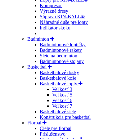
Kompresor
Výrazné dresy
Súprava KIN-BALL®
Náhradné duše pre lopty
Indikátor skoku
Badminton
Badmintonové loptičky
Badmintonové rakety
Siete na bedminton
Badmintonové stojany
Basketbal
Basketbalové dosky
Basketbalové koše
Basketbalové lopty
Veľkosť 3
Veľkosť 5
Veľkosť 6
Veľkosť 7
Basketbalové siete
Konštrukcia pre basketbal
Florbal
Ciele pre florbal
Príslušenstvo