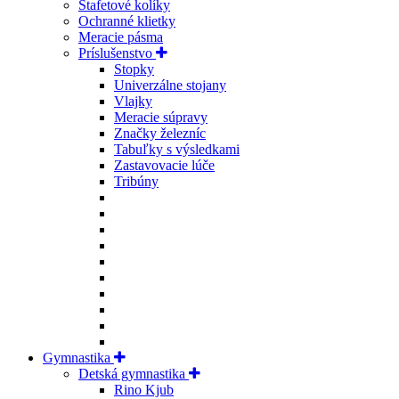
Štafetové kolíky
Ochranné klietky
Meracie pásma
Príslušenstvo
Stopky
Univerzálne stojany
Vlajky
Meracie súpravy
Značky železníc
Tabuľky s výsledkami
Zastavovacie lúče
Tribúny
Gymnastika
Detská gymnastika
Rino Kjub