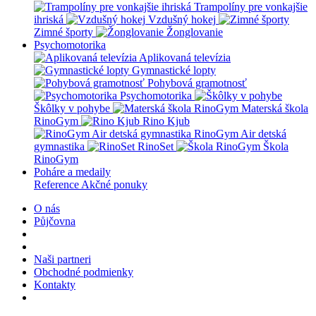
Trampolíny pre vonkajšie
ihriská
Vzdušný hokej
Zimné športy
Žonglovanie
Psychomotorika
Aplikovaná televízia
Gymnastické lopty
Pohybová gramotnosť
Psychomotorika
Škôlky v pohybe
Materská škola
RinoGym
Rino Kjub
RinoGym Air detská
gymnastika
RinoSet
Škola
RinoGym
Poháre a medaily
Reference
Akčné ponuky
O nás
Půjčovna
Naši partneri
Obchodné podmienky
Kontakty