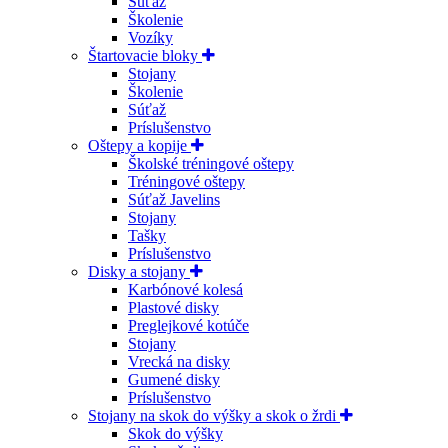
Súťaž
Školenie
Vozíky
Štartovacie bloky
Stojany
Školenie
Súťaž
Príslušenstvo
Oštepy a kopije
Školské tréningové oštepy
Tréningové oštepy
Súťaž Javelins
Stojany
Tašky
Príslušenstvo
Disky a stojany
Karbónové kolesá
Plastové disky
Preglejkové kotúče
Stojany
Vrecká na disky
Gumené disky
Príslušenstvo
Stojany na skok do výšky a skok o žrdi
Skok do výšky