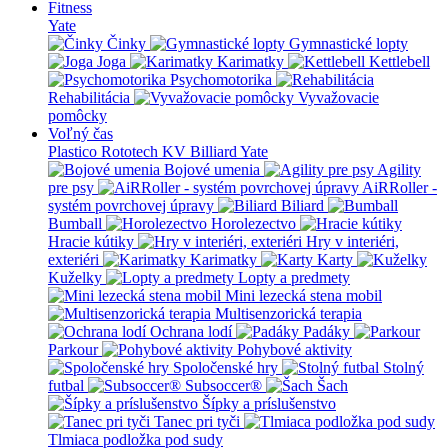
Fitness
Yate
Činky
Gymnastické lopty
Joga
Karimatky
Kettlebell
Psychomotorika
Rehabilitácia
Vyvažovacie
pomôcky
Voľný čas
Plastico Rototech
KV Billiard
Yate
Bojové umenia
Agility
pre psy
AiRRoller -
systém povrchovej úpravy
Biliard
Bumball
Horolezectvo
Hracie kútiky
Hry v interiéri,
exteriéri
Karimatky
Karty
Kuželky
Lopty a predmety
Mini lezecká stena mobil
Multisenzorická terapia
Ochrana lodí
Padáky
Parkour
Pohybové aktivity
Spoločenské hry
Stolný
futbal
Subsoccer®
Šach
Šípky a príslušenstvo
Tanec pri tyči
Tlmiaca podložka pod sudy