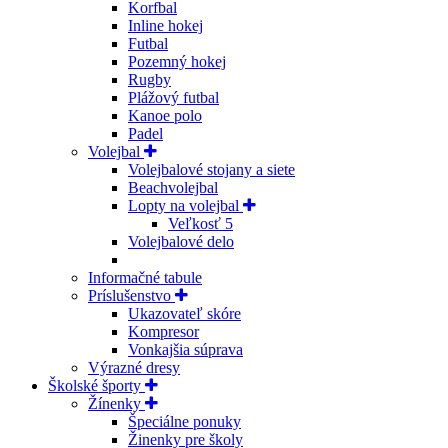
Korfbal
Inline hokej
Futbal
Pozemný hokej
Rugby
Plážový futbal
Kanoe polo
Padel
Volejbal
Volejbalové stojany a siete
Beachvolejbal
Lopty na volejbal
Veľkosť 5
Volejbalové delo
Informačné tabule
Príslušenstvo
Ukazovateľ skóre
Kompresor
Vonkajšia súprava
Výrazné dresy
Školské športy
Žínenky
Špeciálne ponuky
Žinenky pre školy