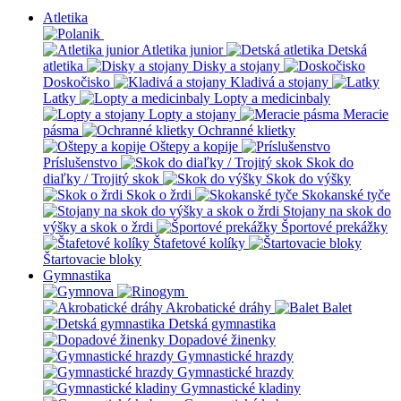
Atletika
Atletika junior
Detská
atletika
Disky a stojany
Doskočisko
Kladivá a stojany
Latky
Lopty a medicinbaly
Lopty a stojany
Meracie
pásma
Ochranné klietky
Oštepy a kopije
Príslušenstvo
Skok do
diaľky / Trojitý skok
Skok do výšky
Skok o žrdi
Skokanské tyče
Stojany na skok do
výšky a skok o žrdi
Športové prekážky
Štafetové kolíky
Štartovacie bloky
Gymnastika
Akrobatické dráhy
Balet
Detská gymnastika
Dopadové žinenky
Gymnastické hrazdy
Gymnastické hrazdy
Gymnastické kladiny