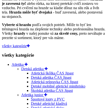
je zavesená tyč
alebo rúrka, na ktorej pretekár cvičí zostavu vo
vzduchu. Pri cvičení na hrazde sa kladie dôraz na silu rúk a švih
tela.
Hrazda môže byť dvojaká -
buď zavesená, alebo postavená
na stojanoch.
Vyberte si
hrazdu
podľa svojich potrieb. Môže to byť len
tréningová hrazda na zlepšenie techniky alebo profesionálna hrazda.
Všetky
hrazdy
v našej ponuke sú
za skvelé ceny,
preto neváhajte a
prezrite si sortiment, ktorý pre vás máme.
všetky kategórie
všetky kategórie
Atletika
Detská atletika
Atletická škôlka ČAS Jipast
Detská atletika ČAS Jipast
Atletická prípravka ČAS Jipast
Detské mobilné atletické minihrisko
Školská atletika ČAS Jipast
Atletika junior
Športové lopty z PVC
Detské atletické kladivá
Detské atletické disky