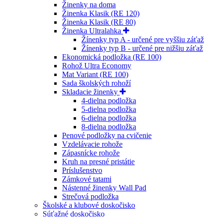
Žinenky na doma
Žinenka Klasik (RE 120)
Žinenka Klasik (RE 80)
Žinenka Ultralahka
Žínenky typ A - určené pre vyššiu záťaž
Žínenky typ B - určené pre nižšiu záťaž
Ekonomická podložka (RE 100)
Rohož Ultra Economy
Mat Variant (RE 100)
Sada školských rohoží
Skladacie žinenky
4-dielna podložka
5-dielna podložka
6-dielna podložka
8-dielna podložka
Penové podložky na cvičenie
Vzdelávacie rohože
Zápasnícke rohože
Kruh na presné pristátie
Príslušenstvo
Zámkové tatami
Nástenné žinenky Wall Pad
Strečová podložka
Školské a klubové doskočisko
Súťažné doskočisko