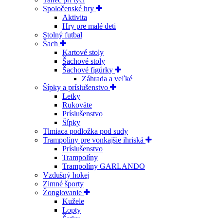
Spoločenské hry
Aktivita
Hry pre malé deti
Stolný futbal
Šach
Kartové stoly
Šachové stoly
Šachové figúrky
Záhrada a veľké
Šípky a príslušenstvo
Letky
Rukoväte
Príslušenstvo
Šípky
Tlmiaca podložka pod sudy
Trampolíny pre vonkajšie ihriská
Príslušenstvo
Trampolíny
Trampolíny GARLANDO
Vzdušný hokej
Zimné športy
Žonglovanie
Kužele
Lopty