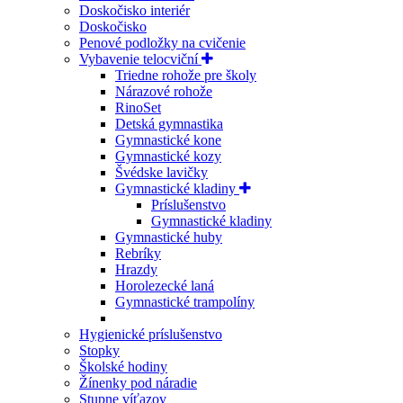
Doskočisko interiér
Doskočisko
Penové podložky na cvičenie
Vybavenie telocviční
Triedne rohože pre školy
Nárazové rohože
RinoSet
Detská gymnastika
Gymnastické kone
Gymnastické kozy
Švédske lavičky
Gymnastické kladiny
Príslušenstvo
Gymnastické kladiny
Gymnastické huby
Rebríky
Hrazdy
Horolezecké laná
Gymnastické trampolíny
Hygienické príslušenstvo
Stopky
Školské hodiny
Žínenky pod náradie
Stupne víťazov