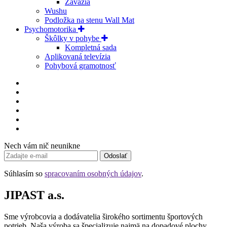
Závažia
Wushu
Podložka na stenu Wall Mat
Psychomotorika
Škôlky v pohybe
Kompletná sada
Aplikovaná televízia
Pohybová gramotnosť
Nech vám nič neunikne
Odoslať
Súhlasím so
spracovaním osobných údajov
.
JIPAST a.s.
Sme výrobcovia a dodávatelia širokého sortimentu športových
potrieb. Naša výroba sa špecializuje najmä na dopadové plochy,