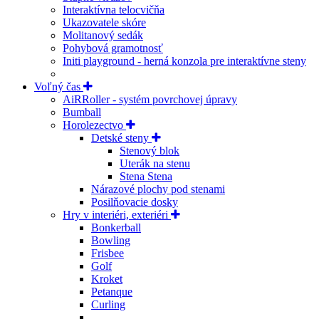
Interaktívna telocvičňa
Ukazovatele skóre
Molitanový sedák
Pohybová gramotnosť
Initi playground - herná konzola pre interaktívne steny
Voľný čas
AiRRoller - systém povrchovej úpravy
Bumball
Horolezectvo
Detské steny
Stenový blok
Uterák na stenu
Stena Stena
Nárazové plochy pod stenami
Posilňovacie dosky
Hry v interiéri, exteriéri
Bonkerball
Bowling
Frisbee
Golf
Kroket
Petanque
Curling