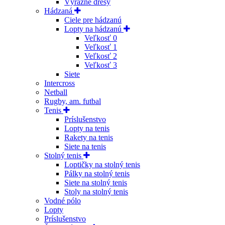
Výrazné dresy
Hádzaná
Ciele pre hádzanú
Lopty na hádzanú
Veľkosť 0
Veľkosť 1
Veľkosť 2
Veľkosť 3
Siete
Intercross
Netball
Rugby, am. futbal
Tenis
Príslušenstvo
Lopty na tenis
Rakety na tenis
Siete na tenis
Stolný tenis
Loptičky na stolný tenis
Pálky na stolný tenis
Siete na stolný tenis
Stoly na stolný tenis
Vodné pólo
Lopty
Príslušenstvo