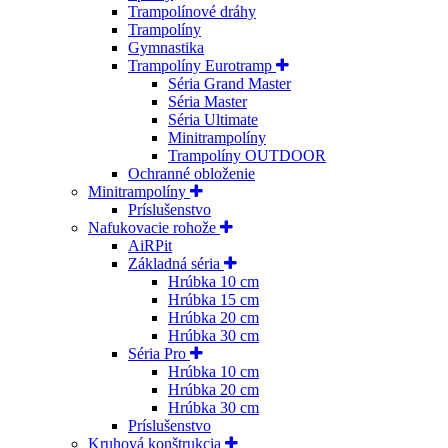
Trampolínové dráhy
Trampolíny
Gymnastika
Trampolíny Eurotramp
Séria Grand Master
Séria Master
Séria Ultimate
Minitrampolíny
Trampolíny OUTDOOR
Ochranné obloženie
Minitrampolíny
Príslušenstvo
Nafukovacie rohože
AiRPit
Základná séria
Hrúbka 10 cm
Hrúbka 15 cm
Hrúbka 20 cm
Hrúbka 30 cm
Séria Pro
Hrúbka 10 cm
Hrúbka 20 cm
Hrúbka 30 cm
Príslušenstvo
Kruhová konštrukcia