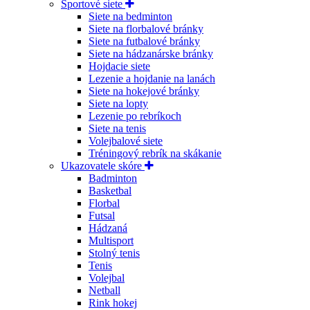
Športové siete
Siete na bedminton
Siete na florbalové bránky
Siete na futbalové bránky
Siete na hádzanárske bránky
Hojdacie siete
Lezenie a hojdanie na lanách
Siete na hokejové bránky
Siete na lopty
Lezenie po rebríkoch
Siete na tenis
Volejbalové siete
Tréningový rebrík na skákanie
Ukazovatele skóre
Badminton
Basketbal
Florbal
Futsal
Hádzaná
Multisport
Stolný tenis
Tenis
Volejbal
Netball
Rink hokej