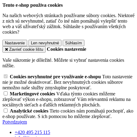
Tento e-shop používa cookies
Na našich webových stránkach používame súbory cookies. Niektoré
z nich sú nevyhnutné, zatiaľ čo iné nám pomáhajú vylepšiť tento
web a váš užívateľský zážitok. Súhlasíte s používaním všetkých
cookies?
Nastavenie
Len nevyhnutné
Súhlasím
Cookies nastavenie
Zavrieť cookie lištu
Vaše súkromie je dôležité. Môžete si vybrať nastavenia cookies
nižšie.
Cookies nevyhnutné pre využívanie e-shopu
Toto nastavenie
nie je možné deaktivovať. Bez nevyhnutných cookies súborov
nemožno naše služby zmysluplne poskytovať.
Marketingové cookies
Vďaka týmto cookies môžeme
zlepšovať výkon e-shopu, zobrazovať Vám relevantnú reklamu na
sociálnych sieťach a ďalších reklamných plochách.
Analytické cookies
Tieto cookies nám pomáhajú pochopiť, ako
e-shop používate. S ich pomocou ho môžeme zlepšovať.
Potvrdzujem
+420 495 215 115