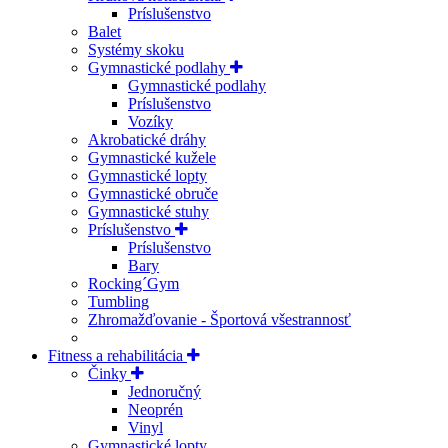
Príslušenstvo
Balet
Systémy skoku
Gymnastické podlahy
Gymnastické podlahy
Príslušenstvo
Vozíky
Akrobatické dráhy
Gymnastické kužele
Gymnastické lopty
Gymnastické obruče
Gymnastické stuhy
Príslušenstvo
Príslušenstvo
Bary
Rocking´Gym
Tumbling
Zhromažďovanie - Športová všestrannosť
Fitness a rehabilitácia
Činky
Jednoručný
Neoprén
Vinyl
Gymnastické lopty