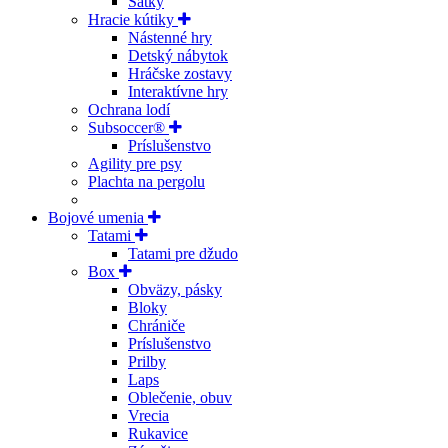
Šatky
Hracie kútiky
Nástenné hry
Detský nábytok
Hráčske zostavy
Interaktívne hry
Ochrana lodí
Subsoccer®
Príslušenstvo
Agility pre psy
Plachta na pergolu
Bojové umenia
Tatami
Tatami pre džudo
Box
Obväzy, pásky
Bloky
Chrániče
Príslušenstvo
Prilby
Laps
Oblečenie, obuv
Vrecia
Rukavice