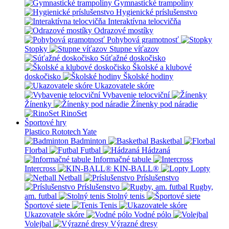
Gymnastické trampolíny
Hygienické príslušenstvo
Interaktívna telocvičňa
Odrazové mostíky
Pohybová gramotnosť
Stopky
Stupne víťazov
Súťažné doskočisko
Školské a klubové
doskočisko
Školské hodiny
Ukazovatele skóre
Vybavenie telocviční
Žínenky
Žínenky pod náradie
RinoSet
Športové hry
Plastico Rototech
Yate
Badminton
Basketbal
Florbal
Futbal
Hádzaná
Informačné tabule
Intercross
KIN-BALL®
Lopty
Netball
Príslušenstvo
Príslušenstvo
Rugby,
am. futbal
Stolný tenis
Športové siete
Tenis
Ukazovatele skóre
Vodné pólo
Volejbal
Výrazné dresy