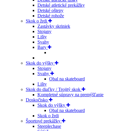
Detské atletické prekážky
Detské oštepy
Detské rohože
Skok o žrdi
Zastávky skriniek
Stojany
Lišty
Svahy
Bary
Skok do výšky
Stojany
Svahy
Obal na skateboard
Lišty
Skok do diaľky / Trojitý skok
Kompletné súpravy na premýšľanie
Doskočisko
Skok do výšky
Obal na skateboard
Skok o žrdi
Športové prekážky
Steeplechase