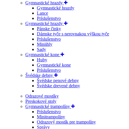
Gymnastické hrazdy
Gymnastické hrazdy
Lance
Príslušenstvo
Gymnastické hrazdy
Pánske činky
Dámske tyče s nerovnakou výškou tyče
Príslušenstvo
Miniihly
Sady
Gymnastické kone
Huby
Gymnastické kone
Príslušenstvo
Švédske debny
Švédske penové debny
Švédske drevené debny
Odrazové mostíky
Preskokové stoly
Gymnastické trampolíny
Príslušenstvo
Minitrampolíny
Odrazový mostík pre trampolíny
Správy