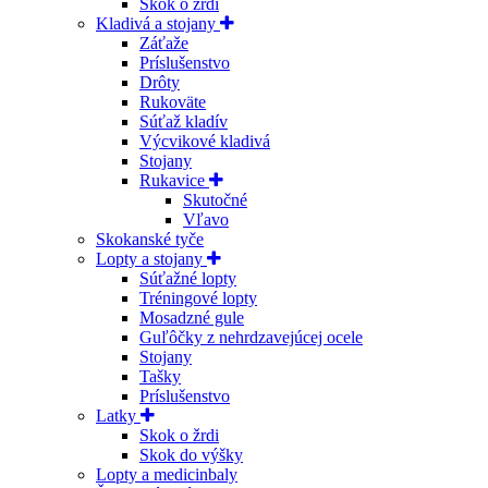
Skok o žrdi
Kladivá a stojany
Záťaže
Príslušenstvo
Drôty
Rukoväte
Súťaž kladív
Výcvikové kladivá
Stojany
Rukavice
Skutočné
Vľavo
Skokanské tyče
Lopty a stojany
Súťažné lopty
Tréningové lopty
Mosadzné gule
Guľôčky z nehrdzavejúcej ocele
Stojany
Tašky
Príslušenstvo
Latky
Skok o žrdi
Skok do výšky
Lopty a medicinbaly