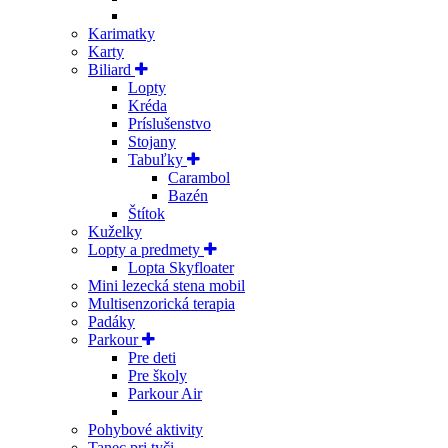
Karimatky
Karty
Biliard
Lopty
Kréda
Príslušenstvo
Stojany
Tabuľky
Carambol
Bazén
Štítok
Kuželky
Lopty a predmety
Lopta Skyfloater
Mini lezecká stena mobil
Multisenzorická terapia
Padáky
Parkour
Pre deti
Pre školy
Parkour Air
Pohybové aktivity
Tanec pri tyči