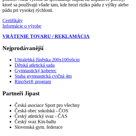
ktoré sa používajú všade tam, kde hrozí riziko pádu z výšky alebo
pádu pri vysokej rýchlosti.
Certifikáty
Informácie o výrobe
VRÁTENIE TOVARU / REKLAMÁCIA
Nejprodávanější
Ultralehká žíněnka 200x100x6cm
Dětská atletická sada
Gymnastický koberec
Stuha gymnastická cvičná 4m
RinoSet® program
Partneři Jipast
Česká asociace Sport pro všechny
Česká obec sokolská - ČOS
Český atletický svaz - ČAS
Český svaz Kin-ballu
Slovenská gym. federace