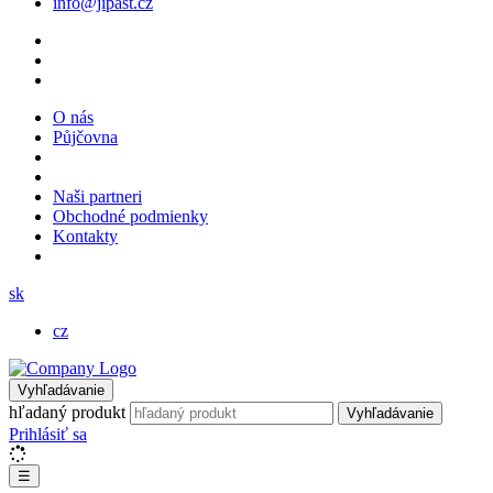
info@jipast.cz
O nás
Půjčovna
Naši partneri
Obchodné podmienky
Kontakty
sk
cz
Vyhľadávanie
hľadaný produkt
Vyhľadávanie
Prihlásiť sa
☰