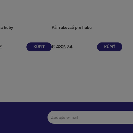
na huby
Pár rukovätí pre hubu
2
€ 482,74
KÚPIŤ
KÚPIŤ