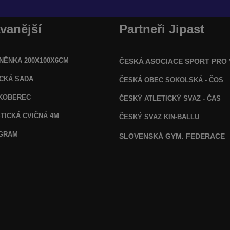
vanější
Partneři Jipast
NĚNKA 200X100X6CM
ČESKÁ ASOCIACE SPORT PRO
ICKÁ SADA
ČESKÁ OBEC SOKOLSKÁ - ČOS
KOBEREC
ČESKÝ ATLETICKÝ SVAZ - ČAS
TICKÁ CVIČNÁ 4M
ČESKÝ SVAZ KIN-BALLU
OGRAM
SLOVENSKÁ GYM. FEDERACE