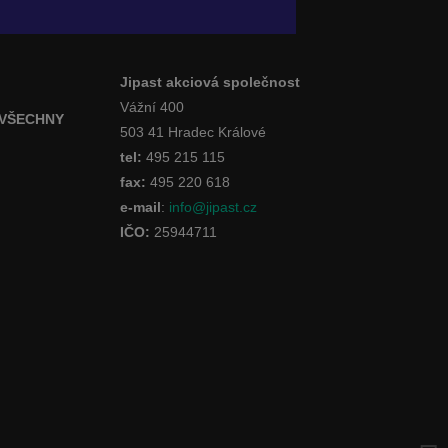
Jipast akciová společnost
Vážní 400
 VŠECHNY
503 41 Hradec Králové
tel:
495 215 115
fax:
495 220 618
e-mail
:
info@jipast.cz
IČO:
25944711