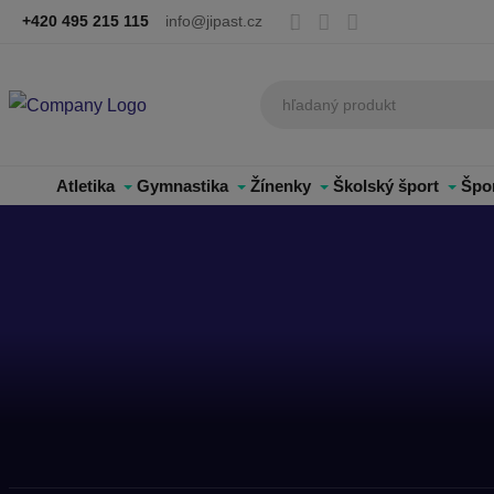
+420 495 215 115
info@jipast.cz
Atletika
Gymnastika
Žínenky
Školský šport
Špo