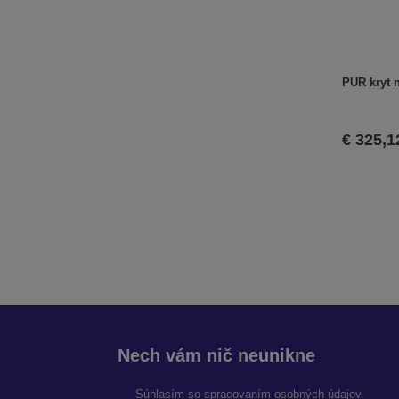
PUR kryt 
€ 325,1
Nech vám nič neunikne
Súhlasím so
spracovaním osobných údajov
.