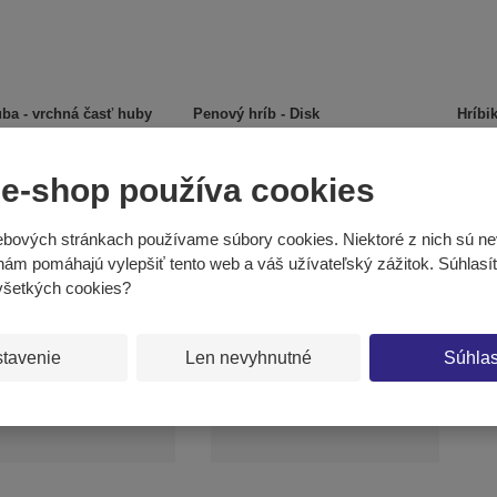
ba - vrchná časť huby
Penový hríb - Disk
Hríbi
 e-shop používa cookies
3
€ 533,35
€ 12
KÚPIŤ
KÚPIŤ
bových stránkach používame súbory cookies. Niektoré z nich sú ne
 nám pomáhajú vylepšiť tento web a váš užívateľský zážitok. Súhlasí
všetkých cookies?
tavenie
Len nevyhnutné
Súhla