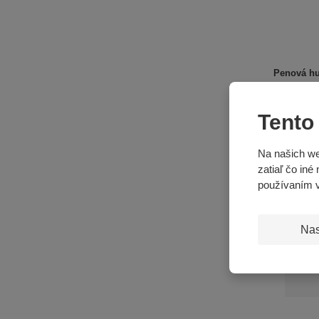
o
d
u
k
t
Penová hu
o
v
Tento
€ 980,9
Na našich we
zatiaľ čo iné
používaním 
Nas