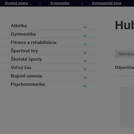
Úvodná strana
Gymnastika
Gymnastické kone
Hu
Atletika
Gymnastika
Fitness a rehabilitácia
Športové hry
Gymnov
Školské športy
Voľný čas
Odporúča
R
Bojové umenia
a
Psychomotorika
d
e
n
i
e
p
r