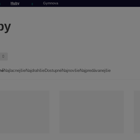
Huby
Gymnova
by
a
né
Najlacnejšie
Najdrahšie
Dostupné
Najnovšie
Najpredávanejšie