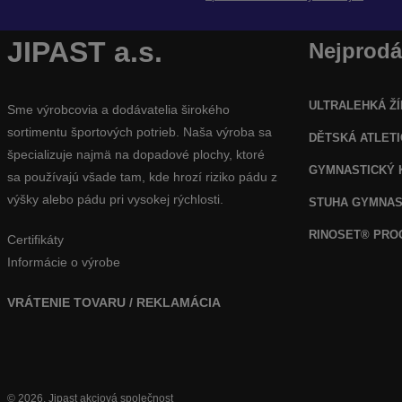
JIPAST a.s.
Nejprodá
ULTRALEHKÁ ŽÍ
Sme výrobcovia a dodávatelia širokého
sortimentu športových potrieb. Naša výroba sa
DĚTSKÁ ATLET
špecializuje najmä na dopadové plochy, ktoré
GYMNASTICKÝ 
sa používajú všade tam, kde hrozí riziko pádu z
výšky alebo pádu pri vysokej rýchlosti.
STUHA GYMNAS
RINOSET® PR
Certifikáty
Informácie o výrobe
VRÁTENIE TOVARU / REKLAMÁCIA
© 2026, Jipast akciová společnost