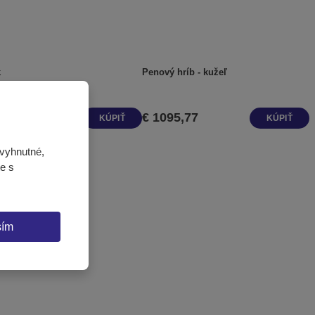
k
Penový hríb - kužeľ
61,01
€ 1095,77
KÚPIŤ
KÚPIŤ
vyhnutné,
te s
sím