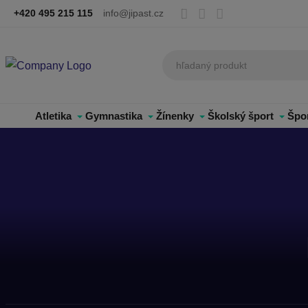
+420 495 215 115
info@jipast.cz
Atletika
Gymnastika
Žínenky
Školský šport
Špo