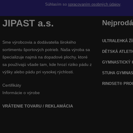
Súhlasím so
spracovaním osobných údajov
.
JIPAST a.s.
Nejprodá
ULTRALEHKÁ ŽÍ
Sme výrobcovia a dodávatelia širokého
sortimentu športových potrieb. Naša výroba sa
DĚTSKÁ ATLET
špecializuje najmä na dopadové plochy, ktoré
GYMNASTICKÝ 
sa používajú všade tam, kde hrozí riziko pádu z
výšky alebo pádu pri vysokej rýchlosti.
STUHA GYMNAS
RINOSET® PR
Certifikáty
Informácie o výrobe
VRÁTENIE TOVARU / REKLAMÁCIA