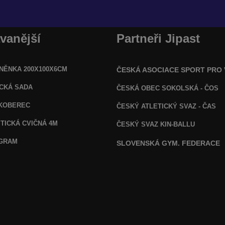
vanější
Partneři Jipast
NĚNKA 200X100X6CM
ČESKÁ ASOCIACE SPORT PRO
ICKÁ SADA
ČESKÁ OBEC SOKOLSKÁ - ČOS
KOBEREC
ČESKÝ ATLETICKÝ SVAZ - ČAS
TICKÁ CVIČNÁ 4M
ČESKÝ SVAZ KIN-BALLU
OGRAM
SLOVENSKÁ GYM. FEDERACE