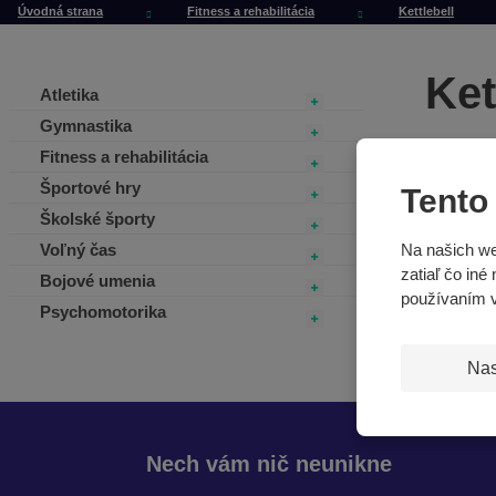
Úvodná strana
Fitness a rehabilitácia
Kettlebell
Ket
Atletika
Gymnastika
Fitness a rehabilitácia
Športové hry
Tento
Školské športy
Voľný čas
Na našich we
zatiaľ čo iné
Bojové umenia
používaním 
Psychomotorika
Nas
Nech vám nič neunikne