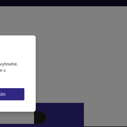
vyhnutné,
te s
sím