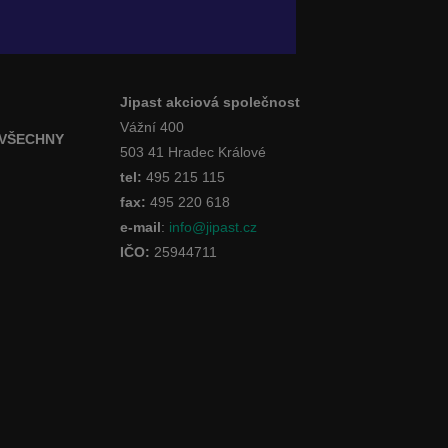
Jipast akciová společnost
Vážní 400
 VŠECHNY
503 41 Hradec Králové
tel:
495 215 115
fax:
495 220 618
e-mail
:
info@jipast.cz
IČO:
25944711