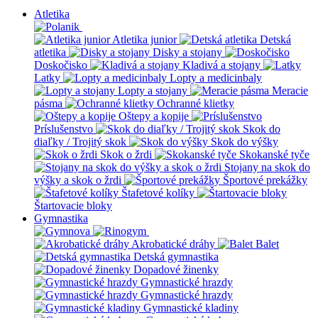
Atletika
Atletika junior
Detská
atletika
Disky a stojany
Doskočisko
Kladivá a stojany
Latky
Lopty a medicinbaly
Lopty a stojany
Meracie
pásma
Ochranné klietky
Oštepy a kopije
Príslušenstvo
Skok do
diaľky / Trojitý skok
Skok do výšky
Skok o žrdi
Skokanské tyče
Stojany na skok do
výšky a skok o žrdi
Športové prekážky
Štafetové kolíky
Štartovacie bloky
Gymnastika
Akrobatické dráhy
Balet
Detská gymnastika
Dopadové žinenky
Gymnastické hrazdy
Gymnastické hrazdy
Gymnastické kladiny