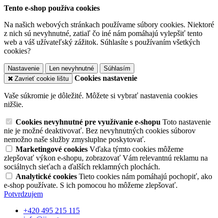
Tento e-shop používa cookies
Na našich webových stránkach používame súbory cookies. Niektoré
z nich sú nevyhnutné, zatiaľ čo iné nám pomáhajú vylepšiť tento
web a váš užívateľský zážitok. Súhlasíte s používaním všetkých
cookies?
Nastavenie
Len nevyhnutné
Súhlasím
Cookies nastavenie
Zavrieť cookie lištu
Vaše súkromie je dôležité. Môžete si vybrať nastavenia cookies
nižšie.
Cookies nevyhnutné pre využívanie e-shopu
Toto nastavenie
nie je možné deaktivovať. Bez nevyhnutných cookies súborov
nemožno naše služby zmysluplne poskytovať.
Marketingové cookies
Vďaka týmto cookies môžeme
zlepšovať výkon e-shopu, zobrazovať Vám relevantnú reklamu na
sociálnych sieťach a ďalších reklamných plochách.
Analytické cookies
Tieto cookies nám pomáhajú pochopiť, ako
e-shop používate. S ich pomocou ho môžeme zlepšovať.
Potvrdzujem
+420 495 215 115