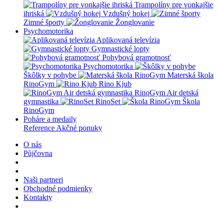
Trampolíny pre vonkajšie
ihriská
Vzdušný hokej
Zimné športy
Žonglovanie
Psychomotorika
Aplikovaná televízia
Gymnastické lopty
Pohybová gramotnosť
Psychomotorika
Škôlky v pohybe
Materská škola
RinoGym
Rino Kjub
RinoGym Air detská
gymnastika
RinoSet
Škola
RinoGym
Poháre a medaily
Reference
Akčné ponuky
O nás
Půjčovna
Naši partneri
Obchodné podmienky
Kontakty