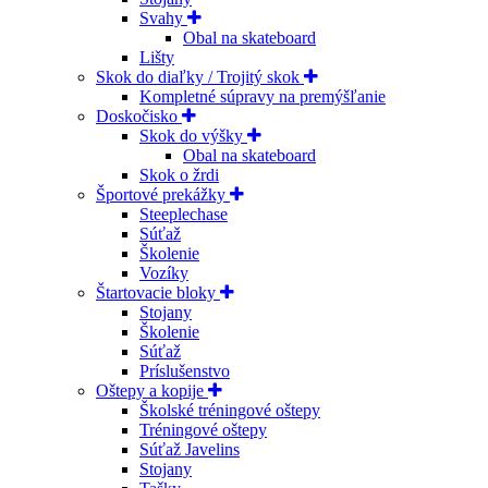
Svahy
Obal na skateboard
Lišty
Skok do diaľky / Trojitý skok
Kompletné súpravy na premýšľanie
Doskočisko
Skok do výšky
Obal na skateboard
Skok o žrdi
Športové prekážky
Steeplechase
Súťaž
Školenie
Vozíky
Štartovacie bloky
Stojany
Školenie
Súťaž
Príslušenstvo
Oštepy a kopije
Školské tréningové oštepy
Tréningové oštepy
Súťaž Javelins
Stojany