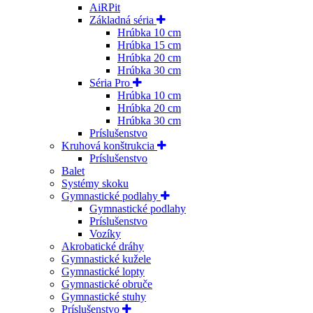
AiRPit
Základná séria
Hrúbka 10 cm
Hrúbka 15 cm
Hrúbka 20 cm
Hrúbka 30 cm
Séria Pro
Hrúbka 10 cm
Hrúbka 20 cm
Hrúbka 30 cm
Príslušenstvo
Kruhová konštrukcia
Príslušenstvo
Balet
Systémy skoku
Gymnastické podlahy
Gymnastické podlahy
Príslušenstvo
Vozíky
Akrobatické dráhy
Gymnastické kužele
Gymnastické lopty
Gymnastické obruče
Gymnastické stuhy
Príslušenstvo