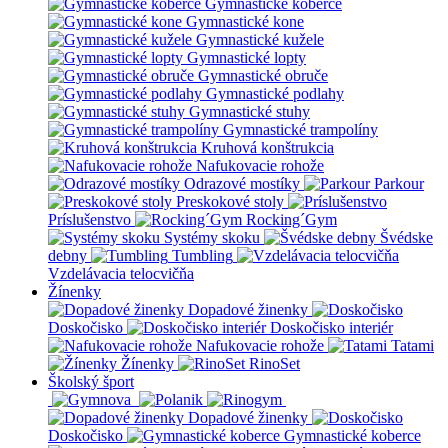
Gymnastické koberce
Gymnastické kone
Gymnastické kužele
Gymnastické lopty
Gymnastické obruče
Gymnastické podlahy
Gymnastické stuhy
Gymnastické trampolíny
Kruhová konštrukcia
Nafukovacie rohože
Odrazové mostíky
Parkour
Preskokové stoly
Príslušenstvo
Rocking´Gym
Systémy skoku
Švédske
debny
Tumbling
Vzdelávacia telocvičňa
Žínenky
Dopadové žinenky
Doskočisko
Doskočisko interiér
Nafukovacie rohože
Tatami
Žínenky
RinoSet
Školský šport
Dopadové žinenky
Doskočisko
Gymnastické koberce