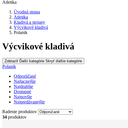
Atletika
Úvodná strana
Atletika
Kladivá a stojany
Výcvikové kladivá
Polanik
Výcvikové kladivá
Zobraziť Ďalší kategórie
Skryť ďalšie kategórie
Polanik
Odporúčané
Najlacnejšie
Najdrahšie
Dostupné
Najnovšie
Najpredávanejšie
Radenie produktov
34
produktov