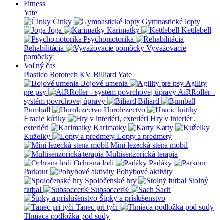
Fitness
Yate
Činky
Gymnastické lopty
Joga
Karimatky
Kettlebell
Psychomotorika
Rehabilitácia
Vyvažovacie
pomôcky
Voľný čas
Plastico Rototech
KV Billiard
Yate
Bojové umenia
Agility
pre psy
AiRRoller -
systém povrchovej úpravy
Biliard
Bumball
Horolezectvo
Hracie kútiky
Hry v interiéri,
exteriéri
Karimatky
Karty
Kuželky
Lopty a predmety
Mini lezecká stena mobil
Multisenzorická terapia
Ochrana lodí
Padáky
Parkour
Pohybové aktivity
Spoločenské hry
Stolný
futbal
Subsoccer®
Šach
Šípky a príslušenstvo
Tanec pri tyči
Tlmiaca podložka pod sudy