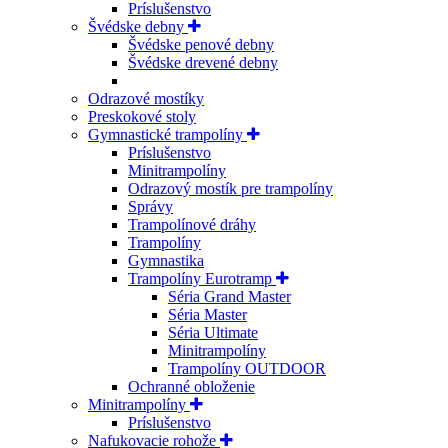
Príslušenstvo
Švédske debny
Švédske penové debny
Švédske drevené debny
Odrazové mostíky
Preskokové stoly
Gymnastické trampolíny
Príslušenstvo
Minitrampolíny
Odrazový mostík pre trampolíny
Správy
Trampolínové dráhy
Trampolíny
Gymnastika
Trampolíny Eurotramp
Séria Grand Master
Séria Master
Séria Ultimate
Minitrampolíny
Trampolíny OUTDOOR
Ochranné obloženie
Minitrampolíny
Príslušenstvo
Nafukovacie rohože