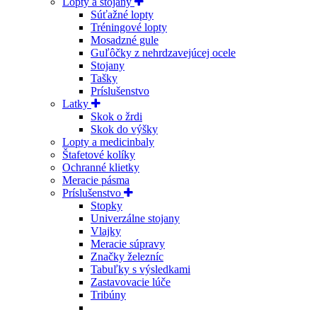
Lopty a stojany
Súťažné lopty
Tréningové lopty
Mosadzné gule
Guľôčky z nehrdzavejúcej ocele
Stojany
Tašky
Príslušenstvo
Latky
Skok o žrdi
Skok do výšky
Lopty a medicinbaly
Štafetové kolíky
Ochranné klietky
Meracie pásma
Príslušenstvo
Stopky
Univerzálne stojany
Vlajky
Meracie súpravy
Značky železníc
Tabuľky s výsledkami
Zastavovacie lúče
Tribúny