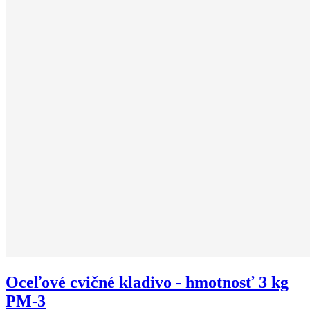
Oceľové cvičné kladivo - hmotnosť 3 kg
PM-3