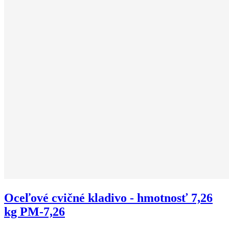
Oceľové cvičné kladivo - hmotnosť 7,26
kg PM-7,26