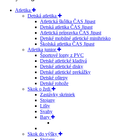
Atletika
Detská atletika
Atletická škôlka ČAS Jipast
Detská atletika ČAS Jipast
Atletická prípravka ČAS Jipast
Detské mobilné atletické minihrisko
Školská atletika ČAS Jipast
Atletika junior
Športové lopty z PVC
Detské atletické kladivá
Detské atletické disky
Detské atletické prekážky
Detské oštepy
Detské rohože
Skok o žrdi
Zastávky skriniek
Stojany
Lišty
Svahy
Bary
Skok do výšky
Stojany