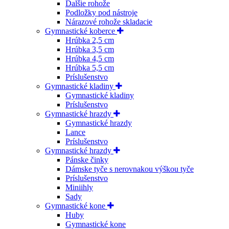
Ďalšie rohože
Podložky pod nástroje
Nárazové rohože skladacie
Gymnastické koberce
Hrúbka 2,5 cm
Hrúbka 3,5 cm
Hrúbka 4,5 cm
Hrúbka 5,5 cm
Príslušenstvo
Gymnastické kladiny
Gymnastické kladiny
Príslušenstvo
Gymnastické hrazdy
Gymnastické hrazdy
Lance
Príslušenstvo
Gymnastické hrazdy
Pánske činky
Dámske tyče s nerovnakou výškou tyče
Príslušenstvo
Miniihly
Sady
Gymnastické kone
Huby
Gymnastické kone