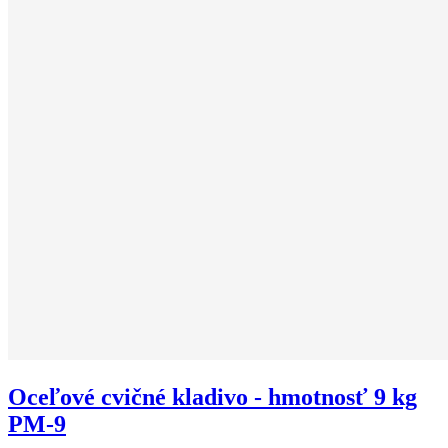
Oceľové cvičné kladivo - hmotnosť 9 kg
PM-9