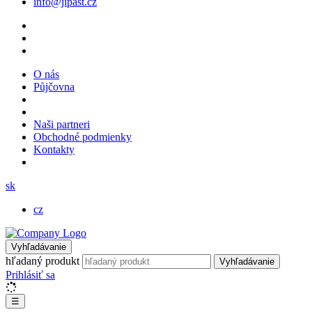
info@jipast.cz
O nás
Půjčovna
Naši partneri
Obchodné podmienky
Kontakty
sk
cz
Vyhľadávanie
hľadaný produkt
Vyhľadávanie
Prihlásiť sa
☰