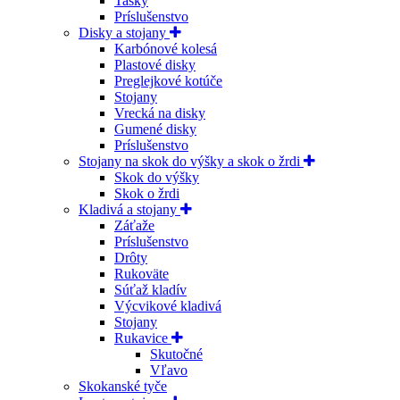
Tašky
Príslušenstvo
Disky a stojany
Karbónové kolesá
Plastové disky
Preglejkové kotúče
Stojany
Vrecká na disky
Gumené disky
Príslušenstvo
Stojany na skok do výšky a skok o žrdi
Skok do výšky
Skok o žrdi
Kladivá a stojany
Záťaže
Príslušenstvo
Drôty
Rukoväte
Súťaž kladív
Výcvikové kladivá
Stojany
Rukavice
Skutočné
Vľavo
Skokanské tyče