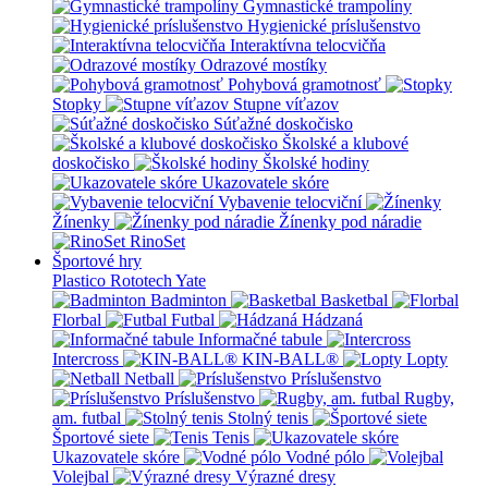
Gymnastické trampolíny
Hygienické príslušenstvo
Interaktívna telocvičňa
Odrazové mostíky
Pohybová gramotnosť
Stopky
Stupne víťazov
Súťažné doskočisko
Školské a klubové
doskočisko
Školské hodiny
Ukazovatele skóre
Vybavenie telocviční
Žínenky
Žínenky pod náradie
RinoSet
Športové hry
Plastico Rototech
Yate
Badminton
Basketbal
Florbal
Futbal
Hádzaná
Informačné tabule
Intercross
KIN-BALL®
Lopty
Netball
Príslušenstvo
Príslušenstvo
Rugby,
am. futbal
Stolný tenis
Športové siete
Tenis
Ukazovatele skóre
Vodné pólo
Volejbal
Výrazné dresy