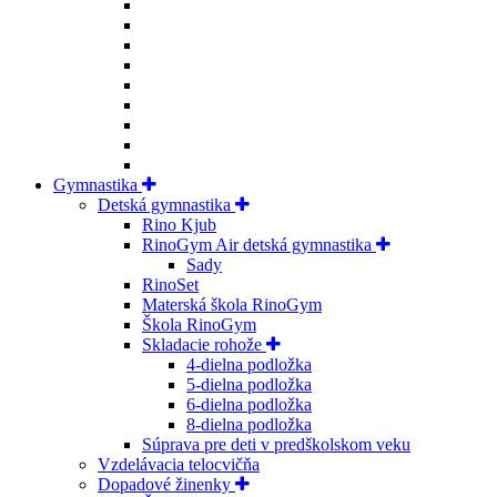
Gymnastika
Detská gymnastika
Rino Kjub
RinoGym Air detská gymnastika
Sady
RinoSet
Materská škola RinoGym
Škola RinoGym
Skladacie rohože
4-dielna podložka
5-dielna podložka
6-dielna podložka
8-dielna podložka
Súprava pre deti v predškolskom veku
Vzdelávacia telocvičňa
Dopadové žinenky