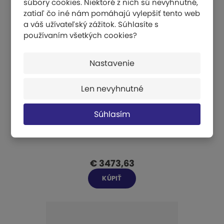
súbory cookies. Niektoré z nich sú nevyhnutné,
zatiaľ čo iné nám pomáhajú vylepšiť tento web
a váš užívateľský zážitok. Súhlasíte s
používaním všetkých cookies?
Nastavenie
Len nevyhnutné
Súhlasím
Gymnastický kôň - Junior
€ 3473,63
KÚPIŤ