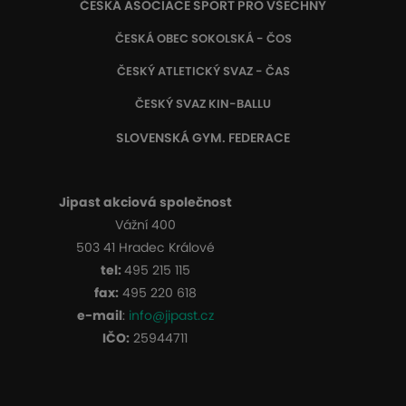
ČESKÁ ASOCIACE SPORT PRO VŠECHNY
ČESKÁ OBEC SOKOLSKÁ - ČOS
ČESKÝ ATLETICKÝ SVAZ - ČAS
ČESKÝ SVAZ KIN-BALLU
SLOVENSKÁ GYM. FEDERACE
Jipast akciová společnost
Vážní 400
503 41 Hradec Králové
tel:
495 215 115
fax:
495 220 618
e-mail
:
info@jipast.cz
IČO:
25944711