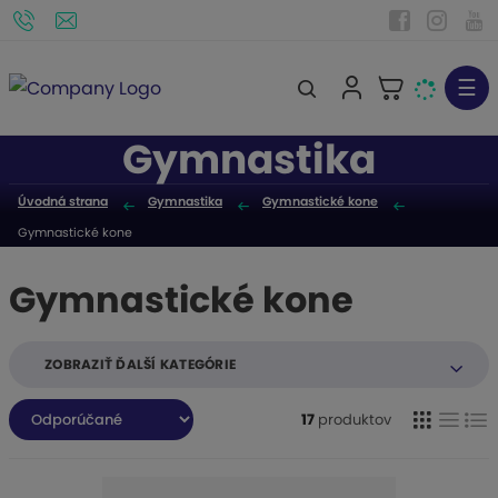
☰
V
y
Gymnastika
h
ľ
Úvodná strana
Gymnastika
Gymnastické kone
a
Gymnastické kone
d
á
Gymnastické kone
v
a
n
ZOBRAZIŤ ĎALŠÍ KATEGÓRIE
i
R
e
17
produktov
a
d
e