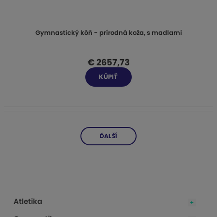
Gymnastický kôň - prírodná koža, s madlami
€ 2657,73
KÚPIŤ
ĎALŠÍ
Atletika